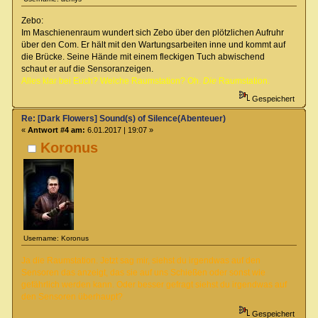
Zebo:
Im Maschienenraum wundert sich Zebo über den plötzlichen Aufruhr
über den Com. Er hält mit den Wartungsarbeiten inne und kommt auf
die Brücke. Seine Hände mit einem fleckigen Tuch abwischend
schaut er auf die Sensoranzeigen.
Alles klar bei Euch? Welche Raumstation? Oh.
Die
Raumstation.
Gespeichert
Re: [Dark Flowers] Sound(s) of Silence(Abenteuer)
«
Antwort #4 am:
6.01.2017 | 19:07 »
Koronus
Username: Koronus
Ja die Raumstation. Jetzt sag mir, siehst du irgendwas auf den
Sensoren das anzeigt, das sie auf uns Schießen oder sonst wie
gefährlich werden kann. Oder besser gefragt siehst du irgendwas auf
den Sensoren überhaupt?
Gespeichert