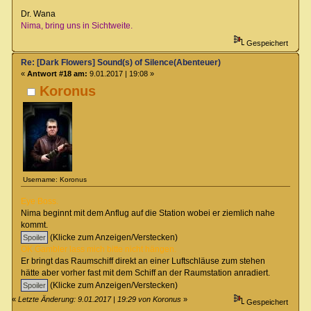
Dr. Wana
Nima, bring uns in Sichtweite.
Gespeichert
Re: [Dark Flowers] Sound(s) of Silence(Abenteuer)
«
Antwort #18 am:
9.01.2017 | 19:08 »
Koronus
Username: Koronus
Eye Boss.
Nima beginnt mit dem Anflug auf die Station wobei er ziemlich nahe
kommt.
(Klicke zum Anzeigen/Verstecken)
OK Gambler lass mich bitte nicht hängen.
Er bringt das Raumschiff direkt an einer Luftschläuse zum stehen
hätte aber vorher fast mit dem Schiff an der Raumstation anradiert.
(Klicke zum Anzeigen/Verstecken)
«
Letzte Änderung: 9.01.2017 | 19:29 von Koronus
»
Gespeichert