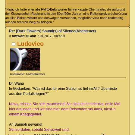
"Naja, ich halte eher alle FATE-Befürworter für verkappte Chemtrailer, die aufgrund
der Kiesowschen Regierung in den 80er/90er Jahren eine Rollenspielverschwörung
an allen Ecken wittern und deswegen versuchen, möglichst viele noch rechtzeitig
auf den rechten Weg zu bringen."
Re: [Dark Flowers] Sound(s) of Silence(Abenteuer)
«
Antwort #5 am:
7.01.2017 | 00:45 »
Ludovico
Username: Kaffeebecher
Dr. Wana
In Gedanken: "Was ist das für eine Station so tief im All? Überreste
aus den Portalkriegen?"
Nima, reissen Sie sich zusammen! Sie sind doch nicht das erste Mal
hier draussen und wir sind hier, dem Reisenden sei dank, nicht in
einem Kriegsgebiet.
An Samioh gewandt
Sensordaten, sobald Sie soweit sind.