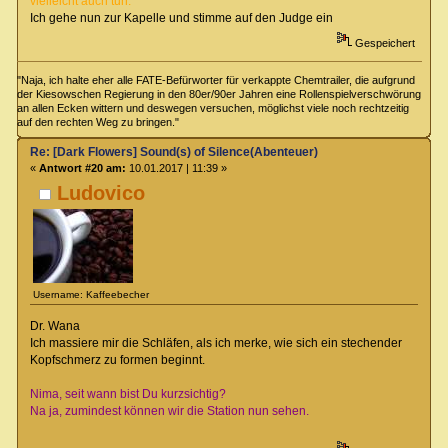
vielleicht auch tun.
Ich gehe nun zur Kapelle und stimme auf den Judge ein
Gespeichert
"Naja, ich halte eher alle FATE-Befürworter für verkappte Chemtrailer, die aufgrund
der Kiesowschen Regierung in den 80er/90er Jahren eine Rollenspielverschwörung
an allen Ecken wittern und deswegen versuchen, möglichst viele noch rechtzeitig
auf den rechten Weg zu bringen."
Re: [Dark Flowers] Sound(s) of Silence(Abenteuer)
«
Antwort #20 am:
10.01.2017 | 11:39 »
Ludovico
Username: Kaffeebecher
Dr. Wana
Ich massiere mir die Schläfen, als ich merke, wie sich ein stechender
Kopfschmerz zu formen beginnt.
Nima, seit wann bist Du kurzsichtig?
Na ja, zumindest können wir die Station nun sehen.