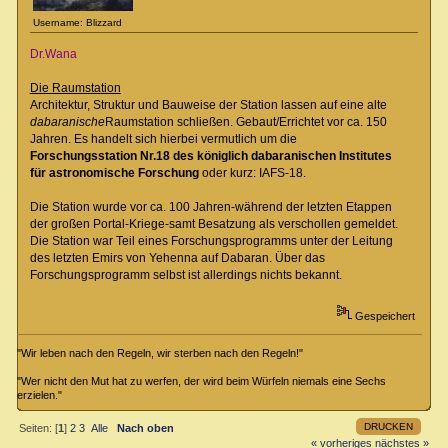
Username: Blizzard
Dr.Wana
Die Raumstation
Architektur, Struktur und Bauweise der Station lassen auf eine alte
dabaranische
Raumstation schließen. Gebaut/Errichtet vor ca. 150
Jahren. Es handelt sich hierbei vermutlich um die
Forschungsstation Nr.18 des königlich dabaranischen Institutes
für astronomische Forschung
oder kurz: IAFS-18.
Die Station wurde vor ca. 100 Jahren-während der letzten Etappen
der großen Portal-Kriege-samt Besatzung als verschollen gemeldet.
Die Station war Teil eines Forschungsprogramms unter der Leitung
des letzten Emirs von Yehenna auf Dabaran. Über das
Forschungsprogramm selbst ist allerdings nichts bekannt.
Gespeichert
"Wir leben nach den Regeln, wir sterben nach den Regeln!"
"Wer nicht den Mut hat zu werfen, der wird beim Würfeln niemals eine Sechs
erzielen."
DRUCKEN
Seiten: [
1
]
2
3
Alle
Nach oben
« vorheriges
nächstes »