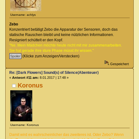
Username: achlys
Zebo
Konzentriert betätigt Zebo die Apparatur der Sensoren, doch das
statische Rauschen bleibt und keine nützlichen Informationen.
Resigniert schüttelt er den Kopf.
"Ne. Mein Mädchen möchte heute nicht mit mir zusammenarbeiten.
Sie hat gerade ihre sture Phase müsst ihr wissen."
(Klicke zum Anzeigen/Verstecken)
Gespeichert
Re: [Dark Flowers] Sound(s) of Silence(Abenteuer)
«
Antwort #11 am:
8.01.2017 | 17:48 »
Koronus
Username: Koronus
Damit wird es wahrscheinlicher das zweiteres ist. Oder Zebo? Wenn