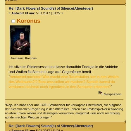
Re: [Dark Flowers] Sound(s) of Silence(Abenteuer)
«
Antwort #1 am:
5.01.2017 | 01:27 »
Koronus
Username: Koronus
Ich sitze im Pilotensessel und lasse daraufhin Energie in die Antriebe
und Waffen fließen und sage auf Gegenfeuer bereit:
"
Verdammt nochmal! Was macht eine Raumstation hier in den Weiten
des Weltraums?!? Boss was sollen wir machen? Samioh kannst du
verdammt nochmal noch irgendwas in den Sensoren erkennen?
"
Gespeichert
"Naja, ich halte eher alle FATE-Befürworter für verkappte Chemtrailer, die aufgrund
der Kiesowschen Regierung in den 80er/90er Jahren eine Rollenspielverschwörung
an allen Ecken wittern und deswegen versuchen, möglichst viele noch rechtzeitig
auf den rechten Weg zu bringen."
Re: [Dark Flowers] Sound(s) of Silence(Abenteuer)
«
Antwort #2 am:
5.01.2017 | 11:01 »