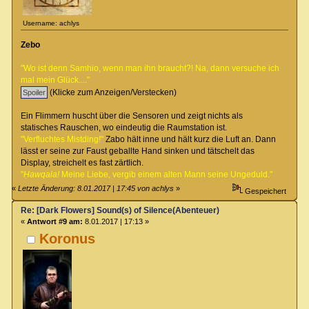
Username: achlys
Zebo
"Wo ist denn Samhio, wenn man ihn braucht?! Na, dann versuche ich
mal mein Glück...."
(Klicke zum Anzeigen/Verstecken)
Ein Flimmern huscht über die Sensoren und zeigt nichts als
statisches Rauschen, wo eindeutig die Raumstation ist.
"Verfluchtes Mistding!"
Zabo hält inne und hält kurz die Luft an. Dann
lässt er seine zur Faust geballte Hand sinken und tätschelt das
Display, streichelt es fast zärtlich.
"
Ḥawqala!
Meine Liebe, vergib einem alten Mann seine Ungeduld."
«
Letzte Änderung: 8.01.2017 | 17:45 von achlys
»
Gespeichert
Re: [Dark Flowers] Sound(s) of Silence(Abenteuer)
«
Antwort #9 am:
8.01.2017 | 17:13 »
Koronus