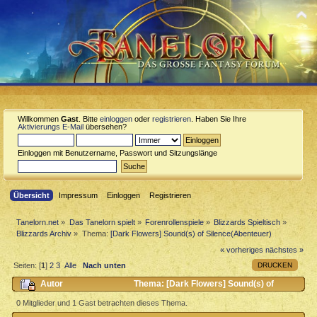
Willkommen
Gast
. Bitte
einloggen
oder
registrieren
. Haben Sie Ihre
Aktivierungs E-Mail
übersehen?
Einloggen mit Benutzername, Passwort und Sitzungslänge
Übersicht
Impressum
Einloggen
Registrieren
Tanelorn.net
»
Das Tanelorn spielt
»
Forenrollenspiele
»
Blizzards Spieltisch
»
Blizzards Archiv
»
Thema:
[Dark Flowers] Sound(s) of Silence(Abenteuer)
« vorheriges
nächstes »
DRUCKEN
Seiten: [
1
]
2
3
Alle
Nach unten
Autor
Thema: [Dark Flowers] Sound(s) of
Silence(Abenteuer) (Gelesen 8629 mal)
0 Mitglieder und 1 Gast betrachten dieses Thema.