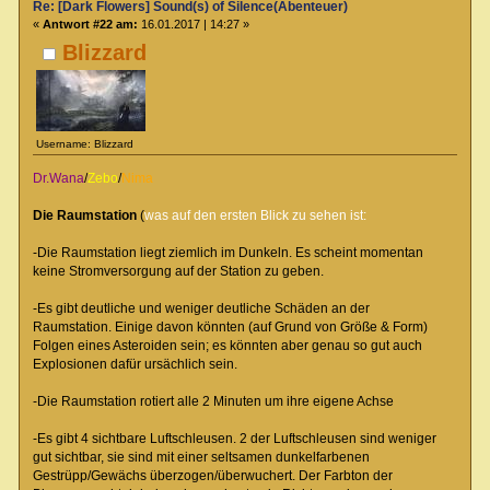
Re: [Dark Flowers] Sound(s) of Silence(Abenteuer)
«
Antwort #22 am:
16.01.2017 | 14:27 »
Blizzard
Username: Blizzard
Dr.Wana
/
Zebo
/
Nima
Die Raumstation
(
was auf den ersten Blick zu sehen ist:
-Die Raumstation liegt ziemlich im Dunkeln. Es scheint momentan
keine Stromversorgung auf der Station zu geben.
-Es gibt deutliche und weniger deutliche Schäden an der
Raumstation. Einige davon könnten (auf Grund von Größe & Form)
Folgen eines Asteroiden sein; es könnten aber genau so gut auch
Explosionen dafür ursächlich sein.
-Die Raumstation rotiert alle 2 Minuten um ihre eigene Achse
-Es gibt 4 sichtbare Luftschleusen. 2 der Luftschleusen sind weniger
gut sichtbar, sie sind mit einer seltsamen dunkelfarbenen
Gestrüpp/Gewächs überzogen/überwuchert. Der Farbton der