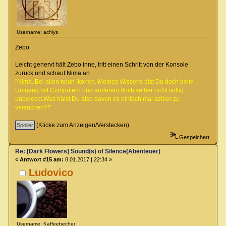
Username: achlys
Zebo
Leicht genervt hält Zebo inne, tritt einen Schritt von der Konsole
zurück und schaut Nima an.
"Nima. Bei allen neun Ikonen. Meines Wissens bist Du doch beim
Umgang mit Computern und anderem doch selber nicht völlig
unbeleckt.Was hälst Du also davon es einfach mal selber zu
versuchen?!"
(Klicke zum Anzeigen/Verstecken)
Gespeichert
Re: [Dark Flowers] Sound(s) of Silence(Abenteuer)
«
Antwort #15 am:
8.01.2017 | 22:34 »
Ludovico
Username: Kaffeebecher