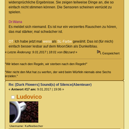
widersprüchliche Ergebnisse. Sie zeigen teilweise Dinge an, die so
einfach nicht stimmen können. Die Sensoren scheinen verrückt zu
spielen.
Dr.Wana
Es meldet sich niemand. Es ist nur ein verzerrtes Rauschen zu hören,
das mal stärker, mal schwächer ist.
OT
: Ich habe jetzt mal
weiss
als
SL-Farbe
gewählt. Das ist (für mich)
einfach besser lesbar auf dem MoonSkin als Dunkelblau.
«
Letzte Änderung: 9.01.2017 | 18:01 von Blizzard
»
Gespeichert
"Wir leben nach den Regeln, wir sterben nach den Regeln!"
"Wer nicht den Mut hat zu werfen, der wird beim Würfeln niemals eine Sechs
erzielen."
Re: [Dark Flowers] Sound(s) of Silence(Abenteuer)
«
Antwort #17 am:
9.01.2017 | 19:06 »
Ludovico
Username: Kaffeebecher