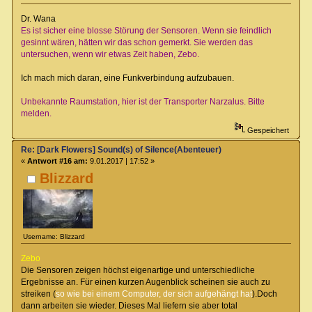
Dr. Wana
Es ist sicher eine blosse Störung der Sensoren. Wenn sie feindlich
gesinnt wären, hätten wir das schon gemerkt. Sie werden das
untersuchen, wenn wir etwas Zeit haben, Zebo.
Ich mach mich daran, eine Funkverbindung aufzubauen.
Unbekannte Raumstation, hier ist der Transporter Narzalus. Bitte
melden.
Gespeichert
Re: [Dark Flowers] Sound(s) of Silence(Abenteuer)
«
Antwort #16 am:
9.01.2017 | 17:52 »
Blizzard
Username: Blizzard
Zebo
Die Sensoren zeigen höchst eigenartige und unterschiedliche
Ergebnisse an. Für einen kurzen Augenblick scheinen sie auch zu
streiken (
so wie bei einem Computer, der sich aufgehängt hat
).Doch
dann arbeiten sie wieder. Dieses Mal liefern sie aber total