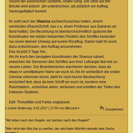
Sound der avionischen Systeme, relativ ruhig. Die Stille auf der
Brücke wird jedoch jäh unterbrochen, als plötzlich ein Auftrag
'hereingeflattert' kommt:
Ihr sollt nach der
Shamza
suchen/Ausschau halten, einem
vermissten (Raum)Schiff, das u.a. einen Professor aus Dabaran an
Bord hatt(e). Die Bezahlung ist überdurchschnittlich (gut)und die
Koordinaten der letzten bekannten Position des Schiffes bedeuten
nur einen kleinen Umweg auf eurem Rückflug. Daher habt ihr euch
dazu entschlossen, den Auftrag anzunehmen.
Das ist jetzt 3 Tage her...
Als ihr euch den besagten Koordinaten der Shamza nähert,
erwachen die Sensoren des Schiffes aus ihrer Lethargie fast wie zu
neuem Leben. Die Boardsensoren alarmieren darüber, dass da
etwas in unmittelbarer Nähe vor euch ist. Als ihr schließlich die ersten
Umrisse erkennen könnt, stellt ihr nach kurzer Beobachtung
ernüchtert fest, dass da kein Schiff vor euch ist, sondern eine
Raumstation...scheinbar allein, verlassen und inmitten der Tiefen des
Dabaran-Systems...
Edit: Threadtitel und Farbe angepasst.
«
Letzte Änderung: 9.01.2017 | 17:55 von Blizzard
»
Gespeichert
"Wir leben nach den Regeln, wir sterben nach den Regeln!"
"Wer nicht den Mut hat zu werfen, der wird beim Würfeln niemals eine Sechs
erzielen."