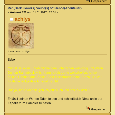
Gespeichert
Re: [Dark Flowers] Sound(s) of Silence(Abenteuer)
«
Antwort #21 am:
11.01.2017 | 23:01 »
achlys
Username: achlys
Zebo
"Nima! Bei allen.... Geh mit meinem Schätzchen vorsichtig um! Wenn
Du nen Rammbock willst, kann ich dir gerne weiterhelfen. Ich kenn
da nen Händler auf Coriolis. Aber missbrauch meine Narzalus nicht
für deine fehlgelitete Adrenalinsucht.
Und ja, in die Kapelle geh ich jetzt auch und bete
für dich.
"
Er lässt seinen Worten Taten folgen und schließt sich Nima an in der
Kapelle zum Gambler zu beten.
Gespeichert