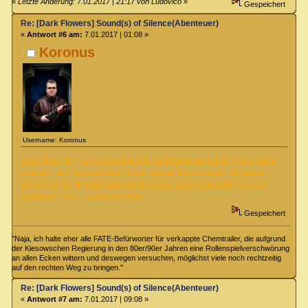
«
Letzte Änderung: 7.01.2017 | 21:17 von Ludovico
»
Gespeichert
Re: [Dark Flowers] Sound(s) of Silence(Abenteuer)
«
Antwort #6 am:
7.01.2017 | 01:08 »
Koronus
Username: Koronus
Sorry Boss. Ich habe einmal durch ein Zögern zwei gute Kameraden
verloren und habe seit dem immer wieder Momente wo ich wieder
auf einmal der Frischling bin und möchte außerdem nicht nochmal
jemanden durch zögern verlieren.
Gespeichert
"Naja, ich halte eher alle FATE-Befürworter für verkappte Chemtrailer, die aufgrund
der Kiesowschen Regierung in den 80er/90er Jahren eine Rollenspielverschwörung
an allen Ecken wittern und deswegen versuchen, möglichst viele noch rechtzeitig
auf den rechten Weg zu bringen."
Re: [Dark Flowers] Sound(s) of Silence(Abenteuer)
«
Antwort #7 am:
7.01.2017 | 09:08 »