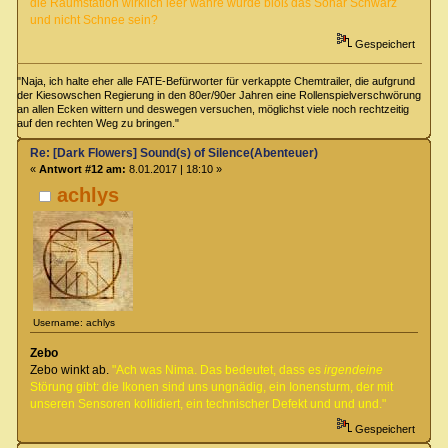
die Raumstation wirklich leer währe würde bloß das Sonar Schwarz
und nicht Schnee sein?
Gespeichert
"Naja, ich halte eher alle FATE-Befürworter für verkappte Chemtrailer, die aufgrund
der Kiesowschen Regierung in den 80er/90er Jahren eine Rollenspielverschwörung
an allen Ecken wittern und deswegen versuchen, möglichst viele noch rechtzeitig
auf den rechten Weg zu bringen."
Re: [Dark Flowers] Sound(s) of Silence(Abenteuer)
«
Antwort #12 am:
8.01.2017 | 18:10 »
achlys
Username: achlys
Zebo
Zebo winkt ab.
"Ach was Nima. Das bedeutet, dass es
irgendeine
Störung gibt: die Ikonen sind uns ungnädig, ein Ionensturm, der mit
unseren Sensoren kollidiert, ein technischer Defekt und und und."
Gespeichert