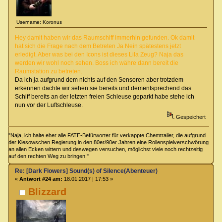
Username: Koronus
Hey damit haben wir das Raumschiff immerhin gefunden. Ok damit
hat sich die Frage nach dem Betreten Ja Nein spätestens jetzt
erledigt. Aber was bei den Icons ist dieses Lila Zeug? Naja das
werden wir wohl noch sehen. Boss ich währe dann bereit die
Raumstation zu betreten.
Da ich ja aufgrund dem nichts auf den Sensoren aber trotzdem
erkennen dachte wir sehen sie bereits und dementsprechend das
Schiff bereits an der letzten freien Schleuse geparkt habe stehe ich
nun vor der Luftschleuse.
Gespeichert
"Naja, ich halte eher alle FATE-Befürworter für verkappte Chemtrailer, die aufgrund
der Kiesowschen Regierung in den 80er/90er Jahren eine Rollenspielverschwörung
an allen Ecken wittern und deswegen versuchen, möglichst viele noch rechtzeitig
auf den rechten Weg zu bringen."
Re: [Dark Flowers] Sound(s) of Silence(Abenteuer)
«
Antwort #24 am:
18.01.2017 | 17:53 »
Blizzard