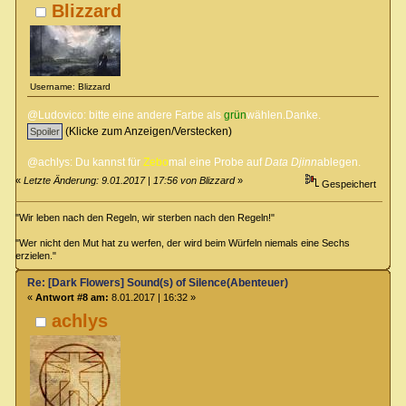
Blizzard
Username: Blizzard
@Ludovico: bitte eine andere Farbe als
grün
wählen.Danke.
(Klicke zum Anzeigen/Verstecken)
@achlys: Du kannst für
Zebo
mal eine Probe auf
Data Djinn
ablegen.
«
Letzte Änderung: 9.01.2017 | 17:56 von Blizzard
»
Gespeichert
"Wir leben nach den Regeln, wir sterben nach den Regeln!"
"Wer nicht den Mut hat zu werfen, der wird beim Würfeln niemals eine Sechs
erzielen."
Re: [Dark Flowers] Sound(s) of Silence(Abenteuer)
«
Antwort #8 am:
8.01.2017 | 16:32 »
achlys