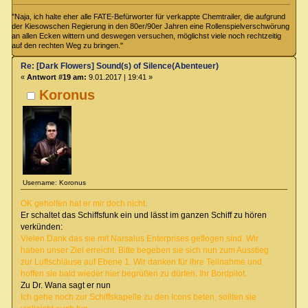
"Naja, ich halte eher alle FATE-Befürworter für verkappte Chemtrailer, die aufgrund
der Kiesowschen Regierung in den 80er/90er Jahren eine Rollenspielverschwörung
an allen Ecken wittern und deswegen versuchen, möglichst viele noch rechtzeitig
auf den rechten Weg zu bringen."
Re: [Dark Flowers] Sound(s) of Silence(Abenteuer)
«
Antwort #19 am:
9.01.2017 | 19:41 »
Koronus
Username: Koronus
OK geholfen hat er mir doch nicht.
Er schaltet das Schiffsfunk ein und lässt im ganzen Schiff zu hören
verkünden:
Vielen Dank das sie mit Narsalus Enterprises geflogen sind. Wir
haben unser Ziel erreicht. Bitte begeben sie sich nun zum Ausstieg
zur Luftschläuse auf Ebene 1. Wir danken für ihre Teilnahme und
hoffen sie bald wieder hier begrüßen zu dürfen. Ihr Bordpilot.
Zu Dr. Wana sagt er nun
Ich gehe noch zur Schiffskapelle zu den Icons beten, sollten sie