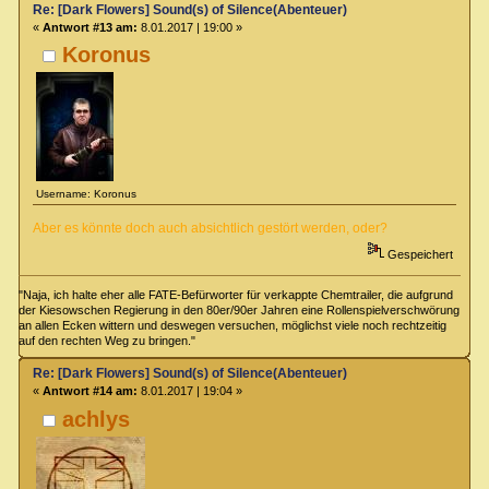
Re: [Dark Flowers] Sound(s) of Silence(Abenteuer)
«
Antwort #13 am:
8.01.2017 | 19:00 »
Koronus
Username: Koronus
Aber es könnte doch auch absichtlich gestört werden, oder?
Gespeichert
"Naja, ich halte eher alle FATE-Befürworter für verkappte Chemtrailer, die aufgrund
der Kiesowschen Regierung in den 80er/90er Jahren eine Rollenspielverschwörung
an allen Ecken wittern und deswegen versuchen, möglichst viele noch rechtzeitig
auf den rechten Weg zu bringen."
Re: [Dark Flowers] Sound(s) of Silence(Abenteuer)
«
Antwort #14 am:
8.01.2017 | 19:04 »
achlys