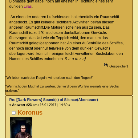
Biomasse geht dabei noch am ehesten in Richtung eines sehr
dunklen
Lilas
.
-An einer der anderen Luftschleusen hat ebenfalls ein Raumschiff
angedockt. Es gibt keinerlei sichtbare Aktivitäten bei/an diesem
anderen Raumschiff.Die Motoren scheinen aus zu sein. Das
Raumschiff ist zu 2/3 mit diesem dunkelfarbenen Gewächs
überzogen, das fast wie ein Teppich wirkt, den man um das
Raumschiff gelegt/gesponnen hat. An einer Außenhülle des Schiffes,
der noch nicht oder nur teilweise von dem dunklen Gewächs
überlagert wird, könnt ihr einigen leicht verwitterten Buchstaben den
Namen des Schiffes entnehmen:
S-h-a-m-z-a]
.
Gespeichert
"Wir leben nach den Regeln, wir sterben nach den Regeln!"
"Wer nicht den Mut hat zu werfen, der wird beim Würfeln niemals eine Sechs
erzielen."
Re: [Dark Flowers] Sound(s) of Silence(Abenteuer)
«
Antwort #23 am:
16.01.2017 | 14:39 »
Koronus