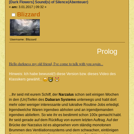
[Dark Flowers] Sound(s) of Silence(Abenteuer)
«
am:
3.01.2017 | 09:32 »
Blizzard
Username: Blizzard
Prolog
Hello darkness my old friend, I've come to talk with you again...
Hinweis: Ich habe bewusst(!) diese Version bzw. dieses Video des
Klassikers gewählt...
...Ihr seid mit eurem Schiff, der
Narzalus
schon seit einigen Wochen
in den (Un)Tiefen des
Dabaran Systems
unterwegs und habt dort
mehr oder weniger interessante und lukrative Routine-Jobs erledigt.
Irgendwelche Waren irgendwo abholen und an irgendjemanden
irgendwo abliefern. So wie ihr es bestimmt schon 100x gemacht habt.
Ihr seid gerade auf dem Rückflug von eurem letzten Auftrag. Auf der
Brücke der Narzalus ist es abgesehen vom ständig monotonen
Brummen des Ventilationssystems und dem schwachen, eintönigen