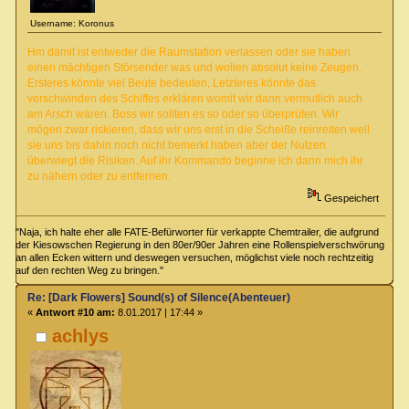
Username: Koronus
Hm damit ist entweder die Raumstation verlassen oder sie haben
einen mächtigen Störsender was und wollen absolut keine Zeugen.
Ersteres könnte viel Beute bedeuten, Letzteres könnte das
verschwinden des Schiffes erklären womit wir dann vermutlich auch
am Arsch wären. Boss wir sollten es so oder so überprüfen. Wir
mögen zwar riskieren, dass wir uns erst in die Scheiße reinreiten weil
sie uns bis dahin noch nicht bemerkt haben aber der Nutzen
überwiegt die Risiken. Auf ihr Kommando beginne ich dann mich ihr
zu nähern oder zu entfernen.
Gespeichert
"Naja, ich halte eher alle FATE-Befürworter für verkappte Chemtrailer, die aufgrund
der Kiesowschen Regierung in den 80er/90er Jahren eine Rollenspielverschwörung
an allen Ecken wittern und deswegen versuchen, möglichst viele noch rechtzeitig
auf den rechten Weg zu bringen."
Re: [Dark Flowers] Sound(s) of Silence(Abenteuer)
«
Antwort #10 am:
8.01.2017 | 17:44 »
achlys