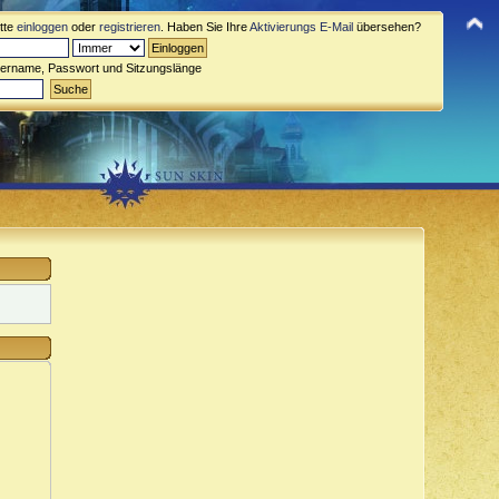
itte
einloggen
oder
registrieren
. Haben Sie Ihre
Aktivierungs E-Mail
übersehen?
zername, Passwort und Sitzungslänge