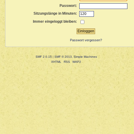
Passwort:
Sitzungslänge in Minuten:
Immer eingeloggt bleiben:
Passwort vergessen?
SMF 2.0.15
|
SMF © 2013
,
Simple Machines
XHTML
RSS
WAP2