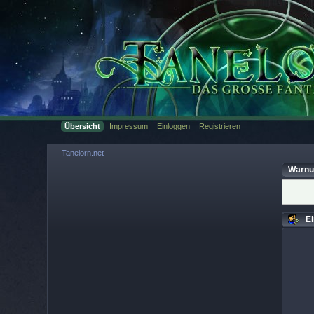
Übersicht
Impressum
Einloggen
Registrieren
Tanelorn.net
Warnu
Ei