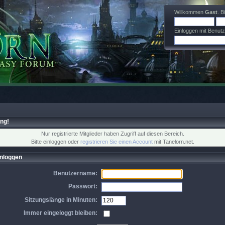
Willkommen
Gast
. B
Einloggen mit Benut
ng!
Nur registrierte Mitglieder haben Zugriff auf diesen Bereich.
Bitte einloggen oder
registrieren Sie einen Account
mit Tanelorn.net.
nloggen
Benutzername:
Passwort:
Sitzungslänge in Minuten:
Immer eingeloggt bleiben: