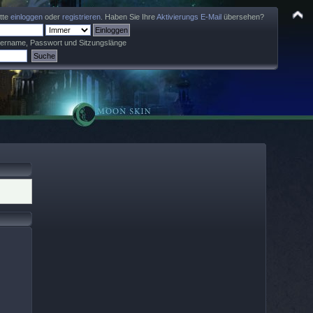
itte
einloggen
oder
registrieren
. Haben Sie Ihre
Aktivierungs E-Mail
übersehen?
zername, Passwort und Sitzungslänge