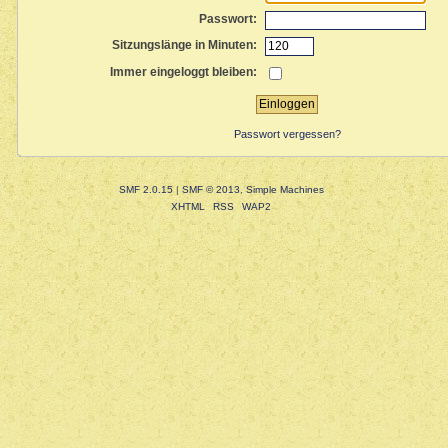
Passwort:
Sitzungslänge in Minuten:
Immer eingeloggt bleiben:
Passwort vergessen?
SMF 2.0.15
|
SMF © 2013
,
Simple Machines
XHTML
RSS
WAP2