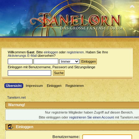
Willkommen
Gast
. Bitte
einloggen
oder
registrieren
. Haben Sie Ihre
Aktivierungs E-Mail
übersehen?
Einloggen mit Benutzername, Passwort und Sitzungslänge
Übersicht
Impressum
Einloggen
Registrieren
Tanelorn.net
Warnung!
Nur registrierte Mitglieder haben Zugriff auf diesen Bereich.
Bitte einloggen oder
registrieren Sie einen Account
mit Tanelorn.net
Einloggen
Benutzername: