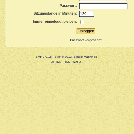
Passwort:
Sitzungslänge in Minuten:
Immer eingeloggt bleiben:
Passwort vergessen?
SMF 2.0.15
|
SMF © 2013
,
Simple Machines
XHTML
RSS
WAP2