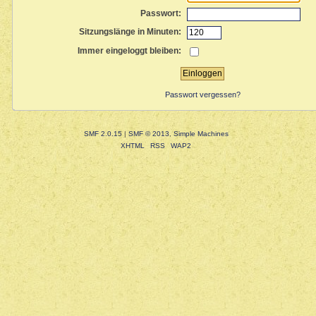
Passwort:
Sitzungslänge in Minuten:
Immer eingeloggt bleiben:
Passwort vergessen?
SMF 2.0.15
|
SMF © 2013
,
Simple Machines
XHTML
RSS
WAP2