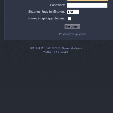
Passwort:
Sitzungslänge in Minuten:
Immer eingeloggt bleiben:
Passwort vergessen?
SMF 2.0.15
|
SMF © 2013
,
Simple Machines
XHTML
RSS
WAP2