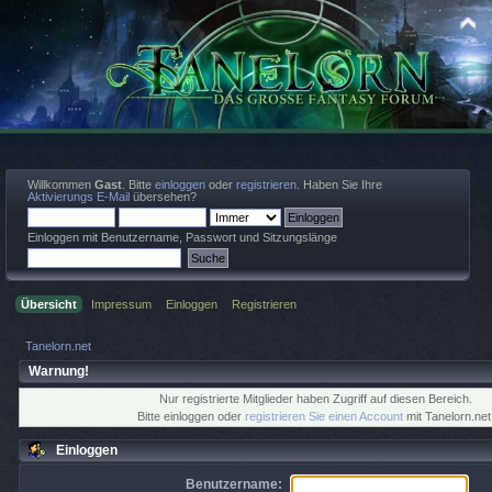
Willkommen
Gast
. Bitte
einloggen
oder
registrieren
. Haben Sie Ihre
Aktivierungs E-Mail
übersehen?
Einloggen mit Benutzername, Passwort und Sitzungslänge
Übersicht
Impressum
Einloggen
Registrieren
Tanelorn.net
Warnung!
Nur registrierte Mitglieder haben Zugriff auf diesen Bereich.
Bitte einloggen oder
registrieren Sie einen Account
mit Tanelorn.net
Einloggen
Benutzername: