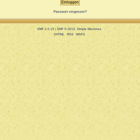
Passwort vergessen?
SMF 2.0.15
|
SMF © 2013
,
Simple Machines
XHTML
RSS
WAP2