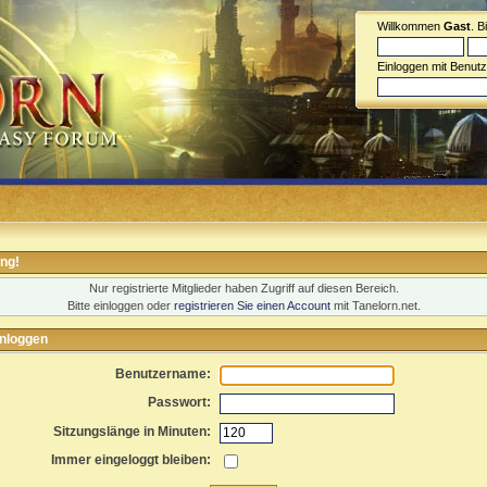
Willkommen
Gast
. B
Einloggen mit Benut
ng!
Nur registrierte Mitglieder haben Zugriff auf diesen Bereich.
Bitte einloggen oder
registrieren Sie einen Account
mit Tanelorn.net.
nloggen
Benutzername:
Passwort:
Sitzungslänge in Minuten:
Immer eingeloggt bleiben: