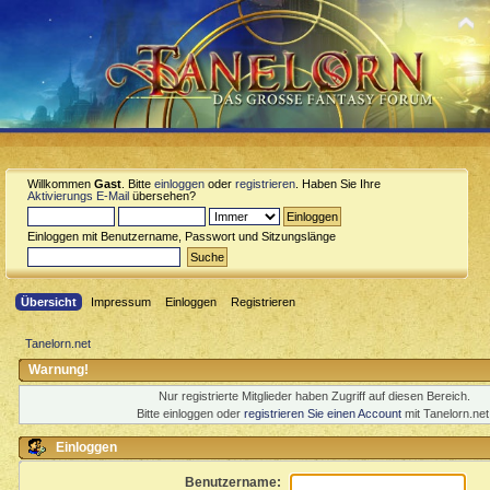
Willkommen
Gast
. Bitte
einloggen
oder
registrieren
. Haben Sie Ihre
Aktivierungs E-Mail
übersehen?
Einloggen mit Benutzername, Passwort und Sitzungslänge
Übersicht
Impressum
Einloggen
Registrieren
Tanelorn.net
Warnung!
Nur registrierte Mitglieder haben Zugriff auf diesen Bereich.
Bitte einloggen oder
registrieren Sie einen Account
mit Tanelorn.net
Einloggen
Benutzername: