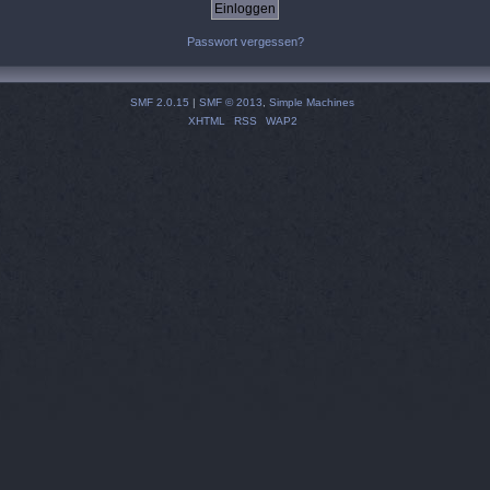
Passwort vergessen?
SMF 2.0.15
|
SMF © 2013
,
Simple Machines
XHTML
RSS
WAP2