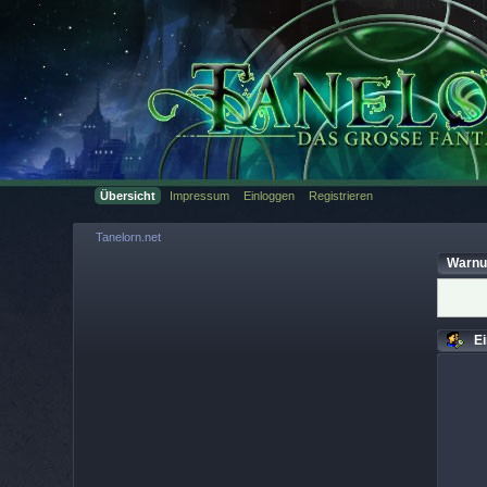
Übersicht
Impressum
Einloggen
Registrieren
Tanelorn.net
Warnu
Ei