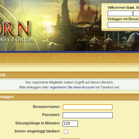
Willkommen
Gast
. B
Einloggen mit Benut
ng!
Nur registrierte Mitglieder haben Zugriff auf diesen Bereich.
Bitte einloggen oder
registrieren Sie einen Account
mit Tanelorn.net.
nloggen
Benutzername:
Passwort:
Sitzungslänge in Minuten:
Immer eingeloggt bleiben: