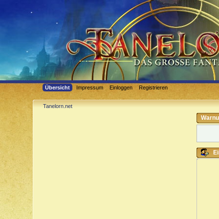
Übersicht
Impressum
Einloggen
Registrieren
Tanelorn.net
Warnu
Ei