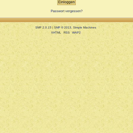
Passwort vergessen?
SMF 2.0.15
|
SMF © 2013
,
Simple Machines
XHTML
RSS
WAP2