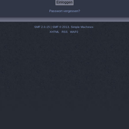
Passwort vergessen?
SMF 2.0.15
|
SMF © 2013
,
Simple Machines
XHTML
RSS
WAP2