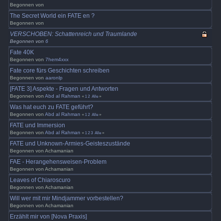
Begonnen von
The Secret World ein FATE en ?
Begonnen von
VERSCHOBEN: Schattenreich und Traumlande
Begonnen von
6
Fate 40K
Begonnen von
7hem4xxx
Fate core fürs Geschichten schreiben
Begonnen von
aaronlp
[FATE 3] Aspekte - Fragen und Antworten
Begonnen von
Abd al Rahman
«
1
2
Alle
»
Was hat euch zu FATE geführt?
Begonnen von
Abd al Rahman
«
1
2
Alle
»
FATE und Immersion
Begonnen von
Abd al Rahman
«
1
2
3
Alle
»
FATE und Unknown-Armies-Geisteszustände
Begonnen von Achamanian
FAE - Herangehensweisen-Problem
Begonnen von Achamanian
Leaves of Chiaroscuro
Begonnen von Achamanian
Will wer mit mir Mindjammer vorbestellen?
Begonnen von Achamanian
Erzählt mir von [Nova Praxis]