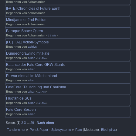
Begonnen von Achamanian
[FATE] Chronicles of Future Earth
Begonnen von Achamanian
Mindjammer 2nd Edition
Begonnen von Achamanian
Baroque Space Opera
Begonnen von Achamanian
«
1
2
Alle
»
[FC] [FAE] Action-Symbole
Begonnen von
achlys
Dungeoncrawling mit Fate
Begonnen von
aikar
«
1
2
Alle
»
Balance der Fate Core GRW-Stunts
Begonnen von
aikar
Es war einmal im Märchenland
Begonnen von
aikar
FateCore: Täuschung und Charisma
Begonnen von
aikar
«
1
2
Alle
»
Flugfähige SCs
Begonnen von
aikar
«
1
2
Alle
»
Fate Core Bestien
Begonnen von
aikar
Seiten: [
1
]
2
3
...
29
Nach oben
Tanelorn.net
»
Pen & Paper - Spielsysteme
»
Fate
(Moderator:
Blechpirat
)