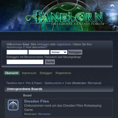
Willkommen
Gast
. Bitte
einloggen
oder
registrieren
. Haben Sie Ihre
Aktivierungs E-Mail
übersehen?
Einloggen mit Benutzername, Passwort und Sitzungslänge
Übersicht
Impressum
Einloggen
Registrieren
Tanelorn.net
»
Pen & Paper - Spielsysteme
»
Fate
(Moderator:
Blechpirat
)
Untergeordnete Boards
Board
Dresden Files
Diskussionen rund um das Dresden Files Roleplaying
Game
Moderator:
Blechpirat