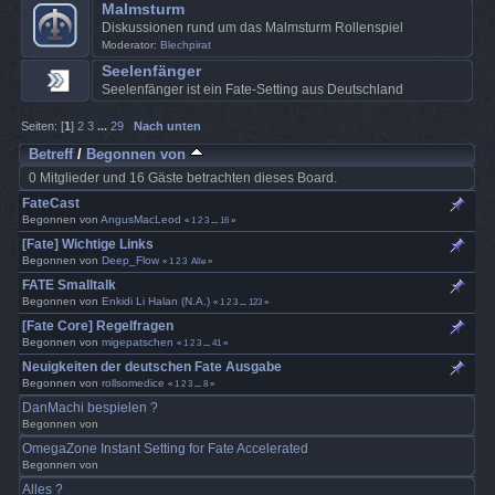
Malmsturm
Diskussionen rund um das Malmsturm Rollenspiel
Moderator:
Blechpirat
Seelenfänger
Seelenfänger ist ein Fate-Setting aus Deutschland
Seiten: [
1
]
2
3
...
29
Nach unten
Betreff
/
Begonnen von
0 Mitglieder und 16 Gäste betrachten dieses Board.
FateCast
Begonnen von
AngusMacLeod
«
1
2
3
...
16
»
[Fate] Wichtige Links
Begonnen von
Deep_Flow
«
1
2
3
Alle
»
FATE Smalltalk
Begonnen von
Enkidi Li Halan (N.A.)
«
1
2
3
...
123
»
[Fate Core] Regelfragen
Begonnen von
migepatschen
«
1
2
3
...
41
»
Neuigkeiten der deutschen Fate Ausgabe
Begonnen von
rollsomedice
«
1
2
3
...
8
»
DanMachi bespielen ?
Begonnen von
OmegaZone Instant Setting for Fate Accelerated
Begonnen von
Alles ?