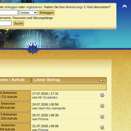
itte
einloggen
oder
registrieren
. Haben Sie Ihre
Aktivierungs E-Mail
übersehen?
zername, Passwort und Sitzungslänge
rten
/
Aufrufe
Letzter Beitrag
0 Antworten
17.07.2026 | 17:31
.721 Aufrufe
von
Mr Grudenko
4 Antworten
24.07.2026 | 06:58
699 Aufrufe
von
Vash the stampede
3 Antworten
26.07.2026 | 08:30
.520 Aufrufe
von
Prisma
1 Antworten
31.07.2026 | 08:06
309 Aufrufe
von
Prisma