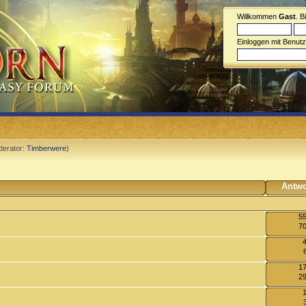
Willkommen
Gast
. B
Einloggen mit Benut
erator:
Timberwere
)
Antwo
55
70
17
29