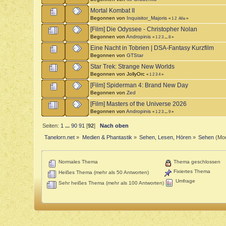
Mortal Kombat II
Begonnen von
Inquisitor_Majoris
«
1
2
Alle
»
[Film] Die Odyssee - Christopher Nolan
Begonnen von
Andropinis
«
1
2
3
...
8
»
Eine Nacht in Tobrien | DSA-Fantasy Kurzfilm
Begonnen von
GTStar
Star Trek: Strange New Worlds
Begonnen von JollyOrc
«
1
2
3
4
»
[Film] Spiderman 4: Brand New Day
Begonnen von
Zed
[Film] Masters of the Universe 2026
Begonnen von
Andropinis
«
1
2
3
...
9
»
Seiten:
1
...
90
91
[
92
]
Nach oben
Tanelorn.net
»
Medien & Phantastik
»
Sehen, Lesen, Hören
»
Sehen
(Mod
Normales Thema
Thema geschlossen
Fixiertes Thema
Heißes Thema (mehr als 50 Antworten)
Umfrage
Sehr heißes Thema (mehr als 100 Antworten)