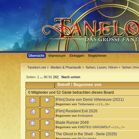
Übersicht
Impressum
Einloggen
Registrieren
Tanelorn.net
»
Medien & Phantastik
»
Sehen, Lesen, Hören
»
Sehen
(Mod
Seiten:
1
...
90
91
[
92
]
Nach unten
Betreff
/
Begonnen von
0 Mitglieder und 52 Gäste betrachten dieses Board.
[Film] Dune von Denis Villeneuve (2021)
Begonnen von
Timberwere
«
1
2
3
...
23
»
[Film] Resident Evil 2026
Begonnen von
Andropinis
Blade Runner 2049
Begonnen von
KWÜTEG GRÄÜWÖLF
«
1
2
3
...
7
»
The Ghost in the Shell - Serie (2026)
Begonnen von
Mr Grudenko