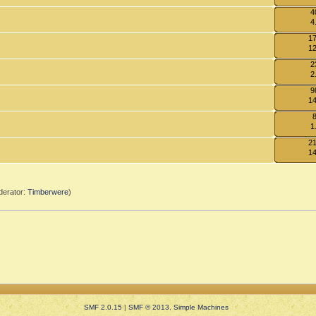
4
4
17
12
2
2
9
14
1
21
14
erator:
Timberwere
)
SMF 2.0.15
|
SMF © 2013
,
Simple Machines