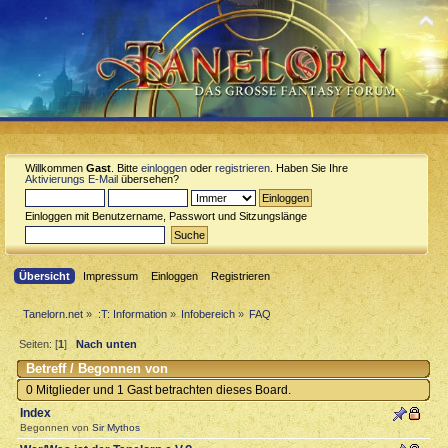
Willkommen
Gast
. Bitte
einloggen
oder
registrieren
. Haben Sie Ihre
Aktivierungs E-Mail
übersehen?
Einloggen mit Benutzername, Passwort und Sitzungslänge
Übersicht
Impressum
Einloggen
Registrieren
Tanelorn.net
»
:T: Information
»
Infobereich
»
FAQ
Seiten: [
1
]
Nach unten
Betreff
/
Begonnen von
0 Mitglieder und 1 Gast betrachten dieses Board.
Index
Begonnen von
Sir Mythos