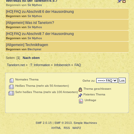
Wer/Was ist der Tanelorn e.V.?
Begonnen von
Sir Mythos
[HO] FAQ zu Abschnitt 6 der Hausordnung
Begonnen von
Sir Mythos
[Allgemein] Was ist Tanelorn?
Begonnen von
Sir Mythos
[HO] FAQ zu Abschnitt 7 der Hausordnung
Begonnen von
Sir Mythos
[Allgemein] Technikfragen
Begonnen von
Blechpirat
Seiten: [
1
]
Nach oben
Tanelorn.net
»
:T: Information
»
Infobereich
»
FAQ
Normales Thema
Gehe zu:
Heißes Thema (mehr als 50 Antworten)
Thema geschlossen
Sehr heißes Thema (mehr als 100 Antworten)
Fixiertes Thema
Umfrage
SMF 2.0.15
|
SMF © 2013
,
Simple Machines
XHTML
RSS
WAP2