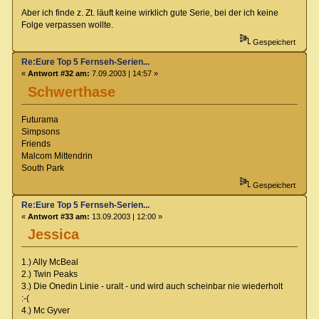
Aber ich finde z. Zt. läuft keine wirklich gute Serie, bei der ich keine
Folge verpassen wollte.
Gespeichert
Re:Eure Top 5 Fernseh-Serien...
«
Antwort #32 am:
7.09.2003 | 14:57 »
Schwerthase
Futurama
Simpsons
Friends
Malcom Mittendrin
South Park
Gespeichert
Re:Eure Top 5 Fernseh-Serien...
«
Antwort #33 am:
13.09.2003 | 12:00 »
Jessica
1.) Ally McBeal
2.) Twin Peaks
3.) Die Onedin Linie - uralt - und wird auch scheinbar nie wiederholt
:-(
4.) Mc Gyver