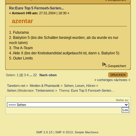
Re:Eure Top 5 Fernseh-Serien...
«
Antwort #49 am:
27.01.2004 | 18:30 »
azentar
1. Futurama
2. Babylon 5 (bis die Schatten besiegt wurden, ab da wurde es nur
noch lahm)
3. The A-Team
4. Akte X (bis der Krebskandidat aufgetaucht ist, dann s. Babylon 5)
5. Outer Limits
Gespeichert
DRUCKEN
Seiten:
1
[
2
]
3
4
...
22
Nach oben
« vorheriges
nächstes »
Tanelorn.net
»
Medien & Phantastik
»
Sehen, Lesen, Hören
»
Sehen
(Moderator:
Timberwere
) »
Thema:
Eure Top 5 Fernseh-Serien...
Gehe zu:
SMF 2.0.15
|
SMF © 2013
,
Simple Machines