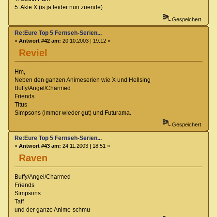
5. Akte X (is ja leider nun zuende)
Gespeichert
Re:Eure Top 5 Fernseh-Serien...
«
Antwort #42 am:
20.10.2003 | 19:12 »
Reviel
Hm,
Neben den ganzen Animeserien wie X und Hellsing
Buffy/Angel/Charmed
Friends
Titus
Simpsons (immer wieder gut) und Futurama.
Gespeichert
Re:Eure Top 5 Fernseh-Serien...
«
Antwort #43 am:
24.11.2003 | 18:51 »
Raven
Buffy/Angel/Charmed
Friends
Simpsons
Taff
und der ganze Anime-schmu