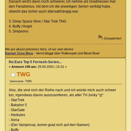
Danach wird's dann noch schwerer, ich nehme als Gradmesser mal
den Fanatsimus, mit dem ich die jeweiligen Serien verfolgt habe,
obwohl das sicher auch altersabhängig war:
3. Deep Space Nine / Star Trek TNG
4. Buffy / Angel
5. Simpsons
Gespeichert
We are all just prisoners here, of our own device
Danger Zone Blog
- Vermi bloggt über Rollenspiel und Blood Bowl
Re:Eure Top 5 Fernseh-Serien...
«
Antwort #39 am:
29.09.2003 | 15:31 »
TWG
Username: TWG
Also, die sind nich der Reihe nach und ich würde mich auch schwer
tun, irgendwas davon auszusortieren, als alter TV-Junky *g*:
- StarTrek
- Babylon 5
- StarGate
- Herkules
- Xena
- (Der Vampircop, komm grad nich auf den Namen)
- Buffy