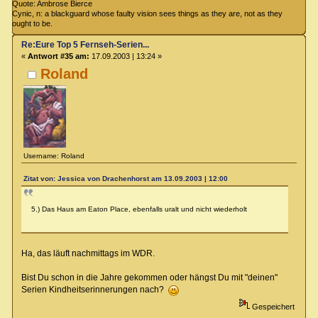
Quote: Ambrose Bierce
Cynic, n: a blackguard whose faulty vision sees things as they are, not as they
ought to be.
Re:Eure Top 5 Fernseh-Serien...
«
Antwort #35 am:
17.09.2003 | 13:24 »
Roland
Username: Roland
Zitat von: Jessica von Drachenhorst am 13.09.2003 | 12:00
5.) Das Haus am Eaton Place, ebenfalls uralt und nicht wiederholt
Ha, das läuft nachmittags im WDR.
Bist Du schon in die Jahre gekommen oder hängst Du mit "deinen"
Serien Kindheitserinnerungen nach?
Gespeichert