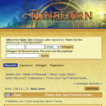
Willkommen
Gast
. Bitte
einloggen
oder
registrieren
. Haben Sie Ihre
Aktivierungs E-Mail
übersehen?
Einloggen mit Benutzername, Passwort und Sitzungslänge
Übersicht
Impressum
Einloggen
Registrieren
Tanelorn.net
»
Medien & Phantastik
»
Sehen, Lesen, Hören
»
Sehen
(Moderator:
Timberwere
) »
Thema:
Eure Top 5 Fernseh-Serien...
« vorheriges
nächstes »
DRUCKEN
Seiten:
1
[
2
]
3
4
...
22
Nach unten
Autor
Thema: Eure Top 5 Fernseh-Serien...
(Gelesen 197646 mal)
0 Mitglieder und 1 Gast betrachten dieses Thema.