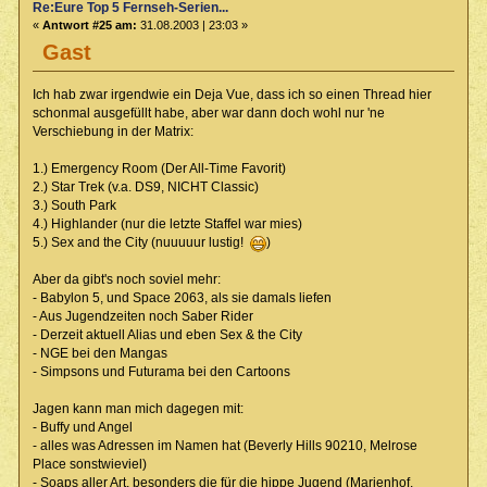
Re:Eure Top 5 Fernseh-Serien...
«
Antwort #25 am:
31.08.2003 | 23:03 »
Gast
Ich hab zwar irgendwie ein Deja Vue, dass ich so einen Thread hier
schonmal ausgefüllt habe, aber war dann doch wohl nur 'ne
Verschiebung in der Matrix:
1.) Emergency Room (Der All-Time Favorit)
2.) Star Trek (v.a. DS9, NICHT Classic)
3.) South Park
4.) Highlander (nur die letzte Staffel war mies)
5.) Sex and the City (nuuuuur lustig!
)
Aber da gibt's noch soviel mehr:
- Babylon 5, und Space 2063, als sie damals liefen
- Aus Jugendzeiten noch Saber Rider
- Derzeit aktuell Alias und eben Sex & the City
- NGE bei den Mangas
- Simpsons und Futurama bei den Cartoons
Jagen kann man mich dagegen mit:
- Buffy und Angel
- alles was Adressen im Namen hat (Beverly Hills 90210, Melrose
Place sonstwieviel)
- Soaps aller Art, besonders die für die hippe Jugend (Marienhof,