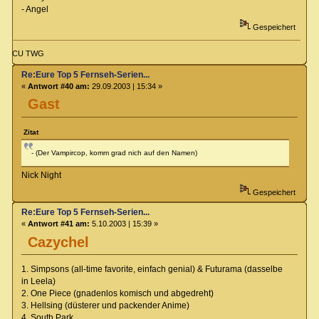
- Angel
Gespeichert
CU TWG
Re:Eure Top 5 Fernseh-Serien...
«
Antwort #40 am:
29.09.2003 | 15:34 »
Gast
Zitat
- (Der Vampircop, komm grad nich auf den Namen)
Nick Night
Gespeichert
Re:Eure Top 5 Fernseh-Serien...
«
Antwort #41 am:
5.10.2003 | 15:39 »
Cazychel
1. Simpsons (all-time favorite, einfach genial) & Futurama (dasselbe
in Leela)
2. One Piece (gnadenlos komisch und abgedreht)
3. Hellsing (düsterer und packender Anime)
4. South Park