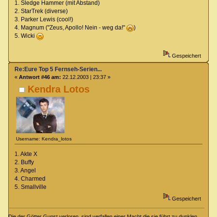
1. Sledge Hammer (mit Abstand)
2. StarTrek (diverse)
3. Parker Lewis (cool!)
4. Magnum ("Zeus, Apollo! Nein - weg da!"
)
5. Wicki
Gespeichert
Re:Eure Top 5 Fernseh-Serien...
«
Antwort #46 am:
22.12.2003 | 23:37 »
Kendra Lotos
Username: Kendra_lotos
1. Akte X
2. Buffy
3. Angel
4. Charmed
5. Smallville
Gespeichert
Die der Götter Gunst verloren, sind verfallen einer Macht die sie führt zu dunklen