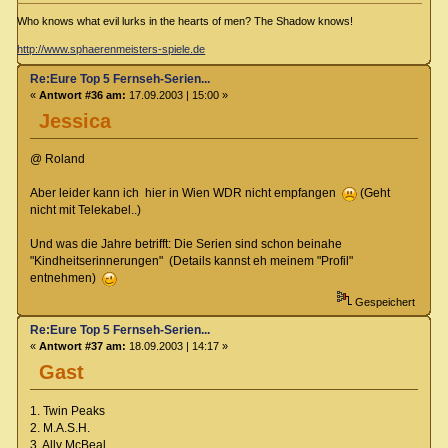
Who knows what evil lurks in the hearts of men? The Shadow knows!
http://www.sphaerenmeisters-spiele.de
Re:Eure Top 5 Fernseh-Serien...
«
Antwort #36 am:
17.09.2003 | 15:00 »
Jessica
@ Roland
Aber leider kann ich hier in Wien WDR nicht empfangen
(Geht
nicht mit Telekabel..)
Und was die Jahre betrifft: Die Serien sind schon beinahe
"Kindheitserinnerungen" (Details kannst eh meinem "Profil"
entnehmen)
Gespeichert
Re:Eure Top 5 Fernseh-Serien...
«
Antwort #37 am:
18.09.2003 | 14:17 »
Gast
1. Twin Peaks
2. M.A.S.H.
3. Ally McBeal