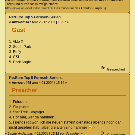
Toren und durch sie in ew´ge Nacht!
http://www.wuerfelundschwert.de
Das zuhause des Cthulhu-Larps :-)
Re:Eure Top 5 Fernseh-Serien...
«
Antwort #47 am:
25.12.2003 | 15:57 »
Gast
1. Akte X
2. South Park
3. Buffy
4. CSI
5. Dark Angle
Gespeichert
Re:Eure Top 5 Fernseh-Serien...
«
Antwort #48 am:
4.01.2004 | 15:14 »
Preacher
1. Futurama
2. Simpsons
3. Star Trek - Voyager
4. Hör mal, wer da hämmert
5. Friends (obwohl ich die neuen staffeln dienstags abends noch gar
nicht gesehen hab...aber die alten sind hammer
)
«
Letzte Änderung: 4.01.2004 | 15:15 von Preacher
»
Gespeichert