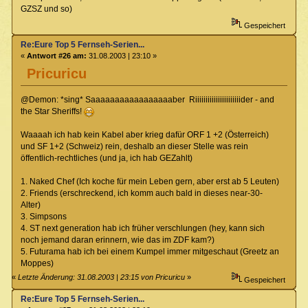
GZSZ und so)
Gespeichert
Re:Eure Top 5 Fernseh-Serien...
«
Antwort #26 am:
31.08.2003 | 23:10 »
Pricuricu
@Demon: *sing* Saaaaaaaaaaaaaaaaaber Riiiiiiiiiiiiiiiiiiiiiider - and
the Star Sheriffs!
Waaaah ich hab kein Kabel aber krieg dafür ORF 1 +2 (Österreich)
und SF 1+2 (Schweiz) rein, deshalb an dieser Stelle was rein
öffentlich-rechtliches (und ja, ich hab GEZahlt)
1. Naked Chef (Ich koche für mein Leben gern, aber erst ab 5 Leuten)
2. Friends (erschreckend, ich komm auch bald in dieses near-30-
Alter)
3. Simpsons
4. ST next generation hab ich früher verschlungen (hey, kann sich
noch jemand daran erinnern, wie das im ZDF kam?)
5. Futurama hab ich bei einem Kumpel immer mitgeschaut (Greetz an
Moppes)
«
Letzte Änderung: 31.08.2003 | 23:15 von Pricuricu
»
Gespeichert
Re:Eure Top 5 Fernseh-Serien...