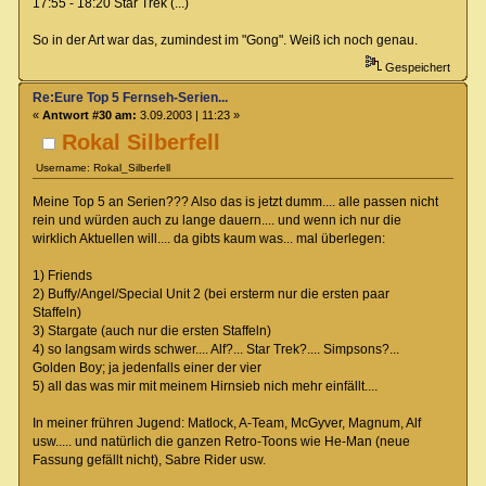
17:55 - 18:20 Star Trek (...)
So in der Art war das, zumindest im "Gong". Weiß ich noch genau.
Gespeichert
Re:Eure Top 5 Fernseh-Serien...
«
Antwort #30 am:
3.09.2003 | 11:23 »
Rokal Silberfell
Username: Rokal_Silberfell
Meine Top 5 an Serien??? Also das is jetzt dumm.... alle passen nicht
rein und würden auch zu lange dauern.... und wenn ich nur die
wirklich Aktuellen will.... da gibts kaum was... mal überlegen:
1) Friends
2) Buffy/Angel/Special Unit 2 (bei ersterm nur die ersten paar
Staffeln)
3) Stargate (auch nur die ersten Staffeln)
4) so langsam wirds schwer.... Alf?... Star Trek?.... Simpsons?...
Golden Boy; ja jedenfalls einer der vier
5) all das was mir mit meinem Hirnsieb nich mehr einfällt....
In meiner frühren Jugend: Matlock, A-Team, McGyver, Magnum, Alf
usw..... und natürlich die ganzen Retro-Toons wie He-Man (neue
Fassung gefällt nicht), Sabre Rider usw.