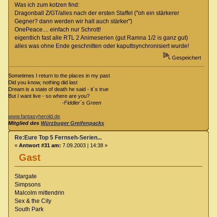
Was ich zum kotzen find:
Dragonball Z/GT/alles nach der ersten Staffel ("oh ein stärkerer
Gegner? dann werden wir halt auch stärker")
OnePeace.... einfach nur Schrott!
eigentlich fast alle RTL 2 Animeserien (gut Ramna 1/2 is ganz gut)
alles was ohne Ende geschnitten oder kaputtsynchronisiert wurde!
Gespeichert
Sometimes I return to the places in my past
Did you know, nothing did last
Dream is a state of death he said - it´s true
But I want live - so where are you?
-Fiddler´s Green
www.fantasyherold.de
Mitglied des
Würzbuger Greifenpacks
Re:Eure Top 5 Fernseh-Serien...
«
Antwort #31 am:
7.09.2003 | 14:38 »
Gast
Stargate
Simpsons
Malcolm mittendrin
Sex & the City
South Park