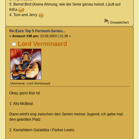
5. Bernd Brot (Keine Ahnung, wie die Serie genau heisst. Läuft auf
KiKa
)
4. Tom and Jerry.
Gespeichert
Re:Eure Top 5 Fernseh-Serien...
«
Antwort #38 am:
23.09.2003 | 21:38 »
Lord Verminaard
Username: Lord Verminaard
Okay, ganz klar ist
1. Ally McBeal.
Dann wird's eng zwischen den Serien meiner Jugend, ich gebe mal
den geteilten Platz
2. Kampfstern Galaktika / Parker Lewis.