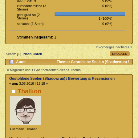
0 (0%)
gut (4 Sterne)
0 (0%)
zufriedenstellend (3
Sterne)
geht grad so (2
Sterne)
1 (100%)
0 (0%)
schlecht (1 Stern)
Stimmen insgesamt:
1
« vorheriges
nächstes »
DRUCKEN
Seiten: [
1
]
Nach unten
Autor
Thema: Gestohlene Seelen (Shadowrun) /
Bewertung & Rezensionen (Gelesen 2658 mal)
0 Mitglieder und 1 Gast betrachten dieses Thema.
Gestohlene Seelen (Shadowrun) / Bewertung & Rezensionen
«
am:
3.08.2016 | 13:18 »
Thallion
Username: Thallion