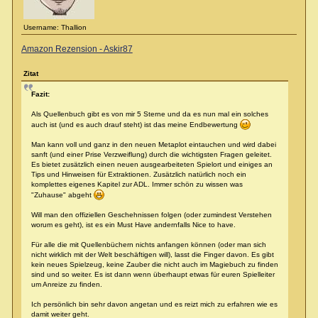
Username: Thallion
Amazon Rezension - Askir87
Zitat
Fazit:
Als Quellenbuch gibt es von mir 5 Sterne und da es nun mal ein solches
auch ist (und es auch drauf steht) ist das meine Endbewertung
Man kann voll und ganz in den neuen Metaplot eintauchen und wird dabei
sanft (und einer Prise Verzweiflung) durch die wichtigsten Fragen geleitet.
Es bietet zusätzlich einen neuen ausgearbeiteten Spielort und einiges an
Tips und Hinweisen für Extraktionen. Zusätzlich natürlich noch ein
komplettes eigenes Kapitel zur ADL. Immer schön zu wissen was
"Zuhause" abgeht
Will man den offiziellen Geschehnissen folgen (oder zumindest Verstehen
worum es geht), ist es ein Must Have andernfalls Nice to have.
Für alle die mit Quellenbüchern nichts anfangen können (oder man sich
nicht wirklich mit der Welt beschäftigen will), lasst die Finger davon. Es gibt
kein neues Spielzeug, keine Zauber die nicht auch im Magiebuch zu finden
sind und so weiter. Es ist dann wenn überhaupt etwas für euren Spielleiter
um Anreize zu finden.
Ich persönlich bin sehr davon angetan und es reizt mich zu erfahren wie es
damit weiter geht.