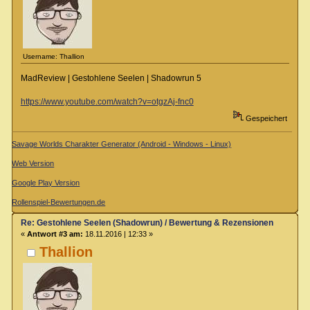
Username: Thallion
MadReview | Gestohlene Seelen | Shadowrun 5
https://www.youtube.com/watch?v=otgzAj-fnc0
Gespeichert
Savage Worlds Charakter Generator (Android - Windows - Linux)
Web Version
Google Play Version
Rollenspiel-Bewertungen.de
Re: Gestohlene Seelen (Shadowrun) / Bewertung & Rezensionen
«
Antwort #3 am:
18.11.2016 | 12:33 »
Thallion