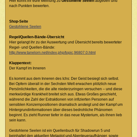
Hier könnt ihr eure Meinung zu
Gestohlene Seelen
abgeben und
nach Punkten bewerten.
Shop-Seite
Gestohlene Seelen
Regel/Quellen-Bände-Übersicht
Hier gelangt ihr zu der Auswertung und Übersicht bereits bewerteter
Regel- und Quellen-Bände:
http://www.tanelorn.net/index.php/topic,96807.0.html
Klappentext:
Der Kampf im Inneren
Es kommt aus dem Inneren des Ichs: Der Geist besiegt sich selbst.
Bei Opfern überall in der Sechsten Welt erwachen plötzlich neue
Persönlichkeiten, die die alte niederzuringen versuchen – und diese
merkwürdige Krankheit breitet sich aus. Etwas Großes geschieht,
während die Zahl der Extraktionen von infizierten Personen auf
sensiblen Konzernpositionen dramatisch ansteigt und der Kampf um
Hintergrundinformationen über dieses bedrohliche Phänomen
beginnt. Es zieht Runner tiefer in das neue Mysterium, als ihnen lieb
sein kann.
Gestohlene Seelen ist ein Quellenbuch für Shadowrun 5 und
beinhaltet den aktuellen Metaplot und Abenteueraufhänger, sowie