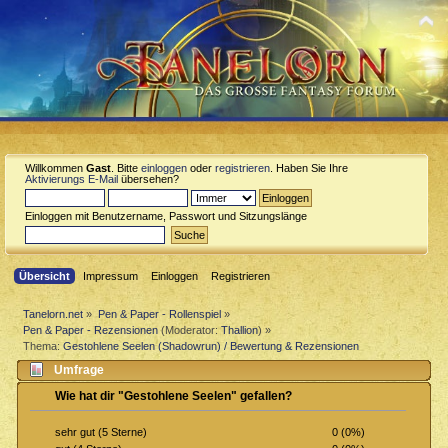
Willkommen
Gast
. Bitte
einloggen
oder
registrieren
. Haben Sie Ihre
Aktivierungs E-Mail
übersehen?
Einloggen mit Benutzername, Passwort und Sitzungslänge
Übersicht
Impressum
Einloggen
Registrieren
Tanelorn.net
»
Pen & Paper - Rollenspiel
»
Pen & Paper - Rezensionen
(Moderator:
Thallion
) »
Thema:
Gestohlene Seelen (Shadowrun) / Bewertung & Rezensionen
Umfrage
Wie hat dir "Gestohlene Seelen" gefallen?
0 (0%)
sehr gut (5 Sterne)