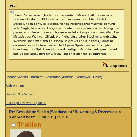
Zitat
Fazit:
So muss ein Quellenbuch aussehen. Massenhaft Informationen,
aus verschiedenen Blickwinkeln zusammengetragen. Übersichtliche
Darstellungen der Welt, der Reaktionen verschiedener Machtspieler und
viele Möglichkeiten, die Ereignisse für Abenteuer zu nutzen, im Hintergrund
passieren zu lassen oder auch eine komplette Kampagne zu erstellen. Der
Metaplot der Welt von „Shadowrun“ wird ein großes Stück vorangebracht.
Weiterhin kann man sich bei einem Hardcover und in dieser Qualität bei
diesem Preis nicht beschweren. Nicht jeder Spieler wird ein Exemplar
brauchen, aber Spielleiter, die den derzeitigen Metaplot verfolgen und/oder
ihre Spieler herausfordern wollen, können bedenkenlos zugreifen.
Gespeichert
Savage Worlds Charakter Generator (Android - Windows - Linux)
Web Version
Google Play Version
Rollenspiel-Bewertungen.de
Re: Gestohlene Seelen (Shadowrun) / Bewertung & Rezensionen
«
Antwort #2 am:
22.08.2016 | 14:40 »
Thallion