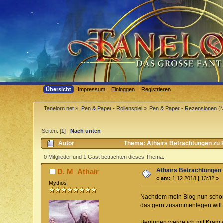
Übersicht
Impressum
Einloggen
Registrieren
Tanelorn.net
»
Pen & Paper - Rollenspiel
»
Pen & Paper - Rezensionen
(M
Seiten: [
1
]
Nach unten
Autor
Thema: Athairs Betrachtungen zu 
0 Mitglieder und 1 Gast betrachten dieses Thema.
Athairs Betrachtungen 
D. M_Athair
«
am:
1.12.2018 | 13:32 »
Mythos
Nachdem mein Blog nun schon l
das gern zusammenlegen will.
Beginnen werde ich mit Kram v