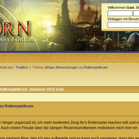
Willkommen
Gast
. B
Einloggen mit Benut
oderator:
Thallion
) »
Thema:
Athairs Betrachtungen zu Rollenspielkram
Rollenspielkram (Gelesen 1933 mal)
zu Rollenspielkram
änger ungenutzt ist, ich mehr konkretes Zeug für's Rollenspiel machen will und e
 Auch meine Freude über die übrigen Rezensionsthemen motivieren mich hier ei
on meinem Blog, den ich neu aufbereite und es kann auch passieren, dass das an