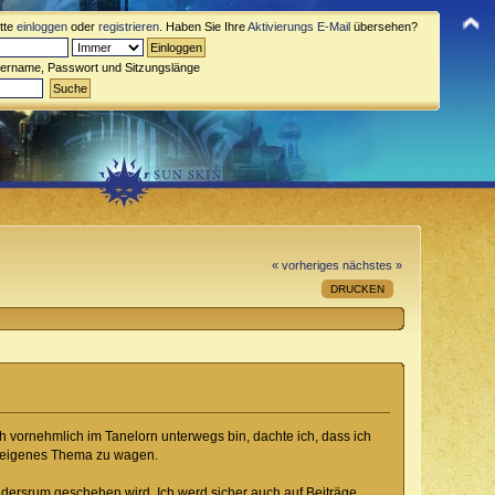
itte
einloggen
oder
registrieren
. Haben Sie Ihre
Aktivierungs E-Mail
übersehen?
zername, Passwort und Sitzungslänge
« vorheriges
nächstes »
DRUCKEN
h vornehmlich im Tanelorn unterwegs bin, dachte ich, dass ich
n eigenes Thema zu wagen.
dersrum geschehen wird. Ich werd sicher auch auf Beiträge