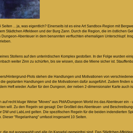
64 Seiten ... ja, was eigentlich? Einerseits ist es eine Art Sandbox-Region mit Ber
em Städtchen Affeldeen und der Burg Zann. Durch die Region, die im östlichen Gebie
in Dungeon-Abenteuer in dem benannten verfluchten ehemaligen Unterschlupf. Insg
rieben.
ines Stollens auf den unterirdischen Komplex gestoßen. In der Folge wurden eini
enbach weiter Zinn zu schürfen, bis sie wissen, dass die Miene sicher ist. Stauff
euers/Hintergrund-Plots stehen die Handlungen und Motivationen von verschieden
 die geplanten Handlungen und die Motivationen dafür ausgeführt. Zudem finden sic
em Heft wieder. Außer für den Dungeon, der neben 2-dimensionaler Karte auch iso
Mn auf recht kluge Weise "Moves" aus PbtA/Dungeon World ins das Abenteuer ein 
en will. Zu den Regeln sei gesagt: Der Großteil des Abenteuer- und Beschreibungs
ür DW und LabLord gelten. Die spezifischen Regeln für die beiden indendierten Sp
. Dieser "Regelanhang" umfasst insgesamt 10 Seiten.
r, die gut ausgewahlt und alle (in Kanada) gemeinfrei sind. Das Städtchen Affeldee