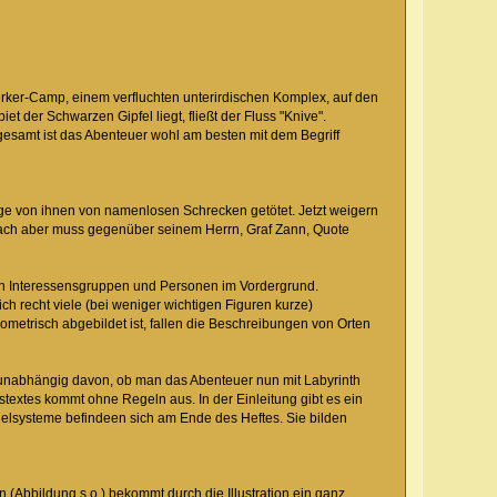
gwerker-Camp, einem verfluchten unterirdischen Komplex, auf den
t der Schwarzen Gipfel liegt, fließt der Fluss "Knive".
esamt ist das Abenteuer wohl am besten mit dem Begriff
ge von ihnen von namenlosen Schrecken getötet. Jetzt weigern
enbach aber muss gegenüber seinem Herrn, Graf Zann, Quote
en Interessensgruppen und Personen im Vordergrund.
h recht viele (bei weniger wichtigen Figuren kurze)
metrisch abgebildet ist, fallen die Beschreibungen von Orten
- unabhängig davon, ob man das Abenteuer nun mit Labyrinth
textes kommt ohne Regeln aus. In der Einleitung gibt es ein
ielsysteme befindeen sich am Ende des Heftes. Sie bilden
n (Abbildung s.o.) bekommt durch die Illustration ein ganz