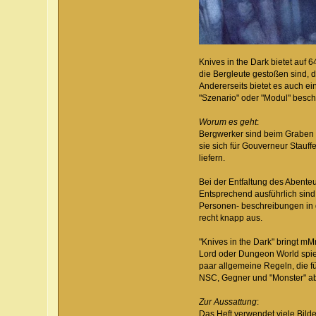
Knives in the Dark bietet auf 
die Bergleute gestoßen sind, d
Andererseits bietet es auch e
"Szenario" oder "Modul" besch
Worum es geht
:
Bergwerker sind beim Graben e
sie sich für Gouverneur Stauff
liefern.
Bei der Entfaltung des Abent
Entsprechend ausführlich sind
Personen- beschreibungen in d
recht knapp aus.
"Knives in the Dark" bringt m
Lord oder Dungeon World spiel
paar allgemeine Regeln, die f
NSC, Gegner und "Monster" ab
Zur Aussattung
:
Das Heft verwendet viele Bilde