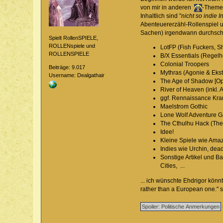
von mir in anderen
-Themen
Inhaltlich sind "
nicht so indie 
Abenteuererzähl-Rollenspiel u
Sachen) irgendwann durchsche
Spielt RollenSPIELE,
ROLLENspiele und
LotFP (Fish Fuckers, S
ROLLENSPIELE
B/X Essentials (Regel
Colonial Troopers
Beiträge: 9.017
Mythras (Agonie & Ekst
Username: Dealgathair
The Age of Shadow [Op
River of Heaven (inkl. 
ggf. Rennaissance Kram
Maelstrom Gothic
Lone Wolf Adventure 
The Cthulhu Hack (The 
Idee!
Kleine Spiele wie Amaz
Indies wie Urchin, dea
Sonstige Artikel und 
Cities, ...
... ich wünschte Ehdrigor könnt
rather than a European one." 