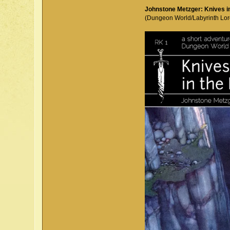
Johnstone Metzger: Knives i
(Dungeon World/Labyrinth Lor