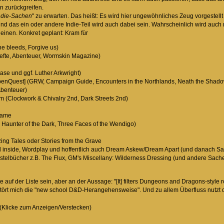
 zurückgreifen.
Indie-Sachen
" zu erwarten. Das heißt: Es wird hier ungewöhnliches Zeug vorgestel
nd das ein oder andere Indie-Teil wird auch dabei sein. Wahrscheinlich wird auc
inen. Konkret geplant: Kram für
he bleeds, Forgive us)
hefte, Abenteuer, Wormskin Magazine)
ase und ggf. Luther Arkwright)
enQuest] (GRW, Campaign Guide, Encounters in the Northlands, Neath the Shad
Abenteuer)
 (Clockwork & Chivalry 2nd, Dark Streets 2nd)
Game
Haunter of the Dark, Three Faces of the Wendigo)
ing Tales oder Stories from the Grave
d inside, Wordplay und hoffentlich auch Dream Askew/Dream Apart (und danach Sag
Bastelbücher z.B. The Flux, GM's Miscellany: Wilderness Dressing (und andere Sa
e auf der Liste sein, aber an der Aussage: "[It] filters Dungeons and Dragons-style r
stört mich die "new school D&D-Herangehensweise". Und zu allem Überfluss nutzt
(Klicke zum Anzeigen/Verstecken)