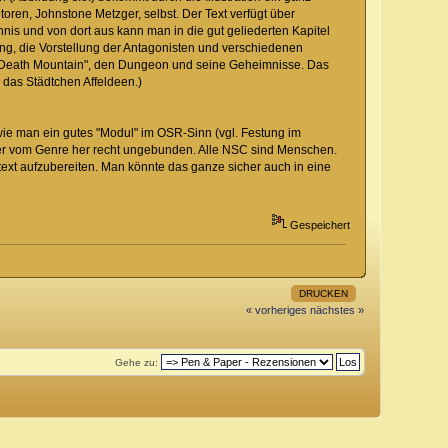
toren, Johnstone Metzger, selbst. Der Text verfügt über
hnis und von dort aus kann man in die gut geliederten Kapitel
ing, die Vorstellung der Antagonisten und verschiedenen
t "Death Mountain", den Dungeon und seine Geheimnisse. Das
 das Städtchen Affeldeen.)
ie man ein gutes "Modul" im OSR-Sinn (vgl. Festung im
ber vom Genre her recht ungebunden. Alle NSC sind Menschen.
text aufzubereiten. Man könnte das ganze sicher auch in eine
Gespeichert
DRUCKEN
« vorheriges
nächstes »
Gehe zu: