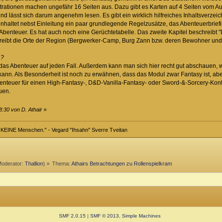
ustrationen machen ungefähr 16 Seiten aus. Dazu gibt es Karten auf 4 Seiten vom Au
d lässt sich darum angenehm lesen. Es gibt ein wirklich hilfreiches Inhaltsverzeic
einhaltet nebst Einleitung ein paar grundlegende Regelzusätze, das Abenteuerbrief
 Abenteuer. Es hat auch noch eine Gerüchtetabelle. Das zweite Kapitel beschreib
schreibt die Orte der Region (Bergwerker-Camp, Burg Zann bzw. deren Bewohner und
n?
as Abenteuer auf jeden Fall. Außerdem kann man sich hier recht gut abschauen, w
ann. Als Besonderheit ist noch zu erwähnen, dass das Modul zwar Fantasy ist, a
Abenteuer für einen High-Fantasy-, D&D-Vanilla-Fantasy- oder Sword-&-Sorcery-Kon
uen.
8:30 von D. Athair
»
r KEINE Menschen." - Vegard "Ihsahn" Sverre Tveitan
oderator:
Thallion
) »
Thema:
Athairs Betrachtungen zu Rollenspielkram
SMF 2.0.15
|
SMF © 2013
,
Simple Machines