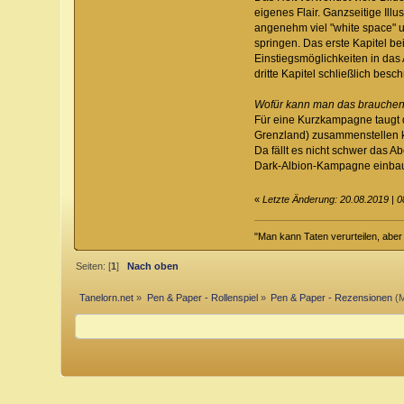
eigenes Flair. Ganzseitige Ill
angenehm viel "white space" un
springen. Das erste Kapitel b
Einstiegsmöglichkeiten in das
dritte Kapitel schließlich be
Wofür kann man das brauche
Für eine Kurzkampagne taugt d
Grenzland) zusammenstellen k
Da fällt es nicht schwer das 
Dark-Albion-Kampagne einba
«
Letzte Änderung: 20.08.2019 | 0
"Man kann Taten verurteilen, abe
Seiten: [
1
]
Nach oben
Tanelorn.net
»
Pen & Paper - Rollenspiel
»
Pen & Paper - Rezensionen
(M