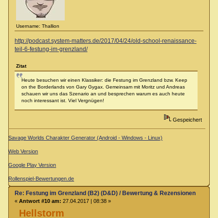
Username: Thallion
http://podcast.system-matters.de/2017/04/24/old-school-renaissance-
teil-6-festung-im-grenzland/
Zitat
Heute besuchen wir einen Klassiker: die Festung im Grenzland bzw. Keep
on the Borderlands von Gary Gygax. Gemeinsam mit Moritz und Andreas
schauen wir uns das Szenario an und besprechen warum es auch heute
noch interessant ist. Viel Vergnügen!
Gespeichert
Savage Worlds Charakter Generator (Android - Windows - Linux)
Web Version
Google Play Version
Rollenspiel-Bewertungen.de
Re: Festung im Grenzland (B2) (D&D) / Bewertung & Rezensionen
«
Antwort #10 am:
27.04.2017 | 08:38 »
Hellstorm