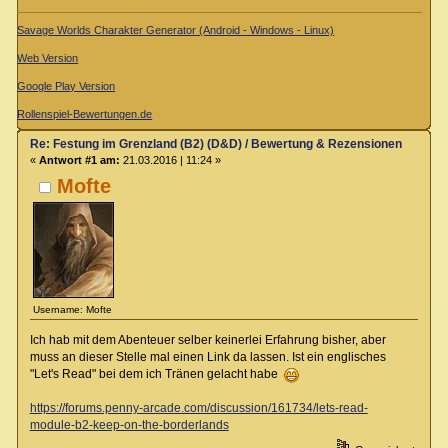
Savage Worlds Charakter Generator (Android - Windows - Linux)
Web Version
Google Play Version
Rollenspiel-Bewertungen.de
Re: Festung im Grenzland (B2) (D&D) / Bewertung & Rezensionen
«
Antwort #1 am:
21.03.2016 | 11:24 »
Mofte
Username: Mofte
Ich hab mit dem Abenteuer selber keinerlei Erfahrung bisher, aber
muss an dieser Stelle mal einen Link da lassen. Ist ein englisches
"Let's Read" bei dem ich Tränen gelacht habe
https://forums.penny-arcade.com/discussion/161734/lets-read-
module-b2-keep-on-the-borderlands