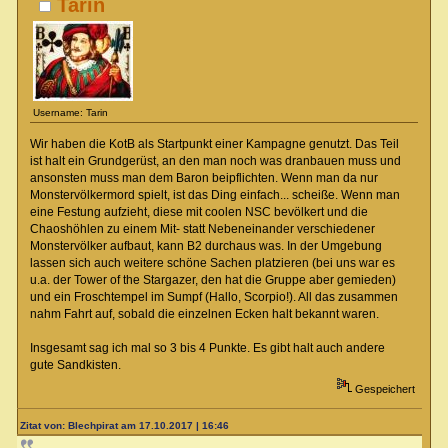
Tarin
Username: Tarin
Wir haben die KotB als Startpunkt einer Kampagne genutzt. Das Teil
ist halt ein Grundgerüst, an den man noch was dranbauen muss und
ansonsten muss man dem Baron beipflichten. Wenn man da nur
Monstervölkermord spielt, ist das Ding einfach... scheiße. Wenn man
eine Festung aufzieht, diese mit coolen NSC bevölkert und die
Chaoshöhlen zu einem Mit- statt Nebeneinander verschiedener
Monstervölker aufbaut, kann B2 durchaus was. In der Umgebung
lassen sich auch weitere schöne Sachen platzieren (bei uns war es
u.a. der Tower of the Stargazer, den hat die Gruppe aber gemieden)
und ein Froschtempel im Sumpf (Hallo, Scorpio!). All das zusammen
nahm Fahrt auf, sobald die einzelnen Ecken halt bekannt waren.
Insgesamt sag ich mal so 3 bis 4 Punkte. Es gibt halt auch andere
gute Sandkisten.
Gespeichert
Zitat von: Blechpirat am 17.10.2017 | 16:46