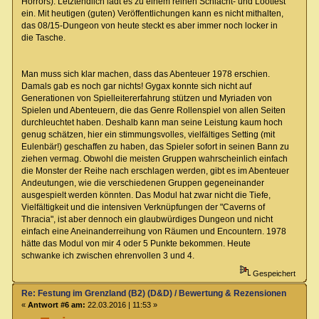
Horrors). Letztendlich lädt es zu einem reinen Schlacht- und Lootfest
ein. Mit heutigen (guten) Veröffentlichungen kann es nicht mithalten,
das 08/15-Dungeon von heute steckt es aber immer noch locker in
die Tasche.
Man muss sich klar machen, dass das Abenteuer 1978 erschien.
Damals gab es noch gar nichts! Gygax konnte sich nicht auf
Generationen von Spielleitererfahrung stützen und Myriaden von
Spielen und Abenteuern, die das Genre Rollenspiel von allen Seiten
durchleuchtet haben. Deshalb kann man seine Leistung kaum hoch
genug schätzen, hier ein stimmungsvolles, vielfältiges Setting (mit
Eulenbär!) geschaffen zu haben, das Spieler sofort in seinen Bann zu
ziehen vermag. Obwohl die meisten Gruppen wahrscheinlich einfach
die Monster der Reihe nach erschlagen werden, gibt es im Abenteuer
Andeutungen, wie die verschiedenen Gruppen gegeneinander
ausgespielt werden könnten. Das Modul hat zwar nicht die Tiefe,
Vielfältigkeit und die intensiven Verknüpfungen der "Caverns of
Thracia", ist aber dennoch ein glaubwürdiges Dungeon und nicht
einfach eine Aneinanderreihung von Räumen und Encountern. 1978
hätte das Modul von mir 4 oder 5 Punkte bekommen. Heute
schwanke ich zwischen ehrenvollen 3 und 4.
Gespeichert
Re: Festung im Grenzland (B2) (D&D) / Bewertung & Rezensionen
«
Antwort #6 am:
22.03.2016 | 11:53 »