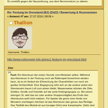
Es verstößt gegen die Hausordnung, aus dem Necronomicon zu zitieren.
Re: Festung im Grenzland (B2) (D&D) / Bewertung & Rezensionen
«
Antwort #7 am:
27.07.2016 | 08:06 »
Thallion
Username: Thallion
http://www.rollenspiel-info.de/rez1-festung-im-grenzland.html
Zitat
Fazit:
Ein Abenteuer der ersten Stunde vom Altmeister selbst. Während
das Abenteuer in der Festung noch als Rollenspiel bezeichnet werden
kann, ist es im Verlauf der Erforschung der Chaoshöhlen nur noch ein
großes Schlachtfeld. Eine Begegnung reiht sich an die andere wobei den
Abenteurern kaum Luft zum atmen bleibt. Massenweise stürmen die Orks,
Goblins, Gnolle und Kobolde auf die arme Anfängergruppe zu. Bei einem
strengen SL wird das ein oder andere Gruppenmitglied das Ende des
Abenteuers wohl nicht erleben. Für Spieler die gerne eine Horde von
Monstern erschlagen möchten ist das Abenteuer also genau das Richtige.
Das Titelbild des Moduls ist aus heutiger Sicht eine Katastrophe. Dafür sind