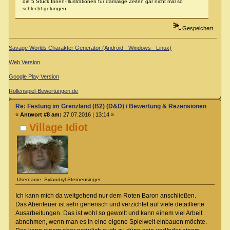
die 5 Stück Innen-Illustrationen für damalige Zeiten gar nicht mal so
schlecht gelungen.
Gespeichert
Savage Worlds Charakter Generator (Android - Windows - Linux)
Web Version
Google Play Version
Rollenspiel-Bewertungen.de
Re: Festung im Grenzland (B2) (D&D) / Bewertung & Rezensionen
«
Antwort #8 am:
27.07.2016 | 13:14 »
Village Idiot
Username: Sylandryl Sternensinger
Ich kann mich da weitgehend nur dem Roten Baron anschließen.
Das Abenteuer ist sehr generisch und verzichtet auf viele detaillierte
Ausarbeitungen. Das ist wohl so gewollt und kann einem viel Arbeit
abnehmen, wenn man es in eine eigene Spielwelt einbauen möchte.