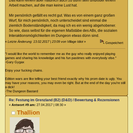
Das kann einem aber natürlich auch zu dünn sein und/oder einem
Arbeit machen, auf die man keine Lust hat.
Mir persönlich gefällt es recht gut. Was es von einem ganz großen
Wurf, für mich persönlich, noch unterscheidet sind einmal die
ziemlich Bodenständigkeit, da mag ich es ein wenig abgehobener.
So wie, dass selbst für die eigenen Maßstäbe des ABs, die sozialen
Interaktionsmöglichkeiten im Dungeon etwas dünn sind.
«
Letzte Änderung: 13.02.2017 | 23:09 von Village Idiot
»
Gespeichert
"I would like the world to remember me as the guy who really enjoyed playing
games and sharing his knowledge and his fun pastimes with everybody else."
-Gary Gygax
Enjoy your fucking chains.
Edition wars are like telling your best friend exactly why his prom date is ugly. You
may have your reasons, you may even be right. But at the end of the day you're still
a dick!
-The Dungeon Bastard
Re: Festung im Grenzland (B2) (D&D) / Bewertung & Rezensionen
«
Antwort #9 am:
27.04.2017 | 08:30 »
Thallion