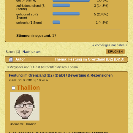
7 (33.3%)
gut (4 Sterne)
3 (14.3%)
zufriedenstellend (3
Sterne)
5 (23.8%)
geht grad so (2
Sterne)
1 (4.8%)
schlecht (1 Stern)
Stimmen insgesamt:
17
« vorheriges
nächstes »
DRUCKEN
Seiten: [
1
]
Nach unten
Autor
Thema: Festung im Grenzland (B2) (D&D)
/ Bewertung & Rezensionen (Gelesen 5392 mal)
0 Mitglieder und 1 Gast betrachten dieses Thema.
Festung im Grenzland (B2) (D&D) / Bewertung & Rezensionen
«
am:
21.03.2016 | 10:26 »
Thallion
Username: Thallion