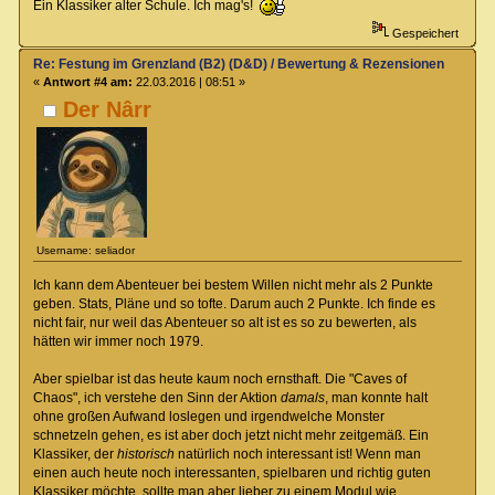
Ein Klassiker alter Schule. Ich mag's!
Gespeichert
Re: Festung im Grenzland (B2) (D&D) / Bewertung & Rezensionen
«
Antwort #4 am:
22.03.2016 | 08:51 »
Der Nârr
Username: seliador
Ich kann dem Abenteuer bei bestem Willen nicht mehr als 2 Punkte
geben. Stats, Pläne und so tofte. Darum auch 2 Punkte. Ich finde es
nicht fair, nur weil das Abenteuer so alt ist es so zu bewerten, als
hätten wir immer noch 1979.
Aber spielbar ist das heute kaum noch ernsthaft. Die "Caves of
Chaos", ich verstehe den Sinn der Aktion
damals
, man konnte halt
ohne großen Aufwand loslegen und irgendwelche Monster
schnetzeln gehen, es ist aber doch jetzt nicht mehr zeitgemäß. Ein
Klassiker, der
historisch
natürlich noch interessant ist! Wenn man
einen auch heute noch interessanten, spielbaren und richtig guten
Klassiker möchte, sollte man aber lieber zu einem Modul wie