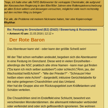
"Naja, ich halte eher alle FATE-Befürworter für verkappte Chemtrailer, die aufgrund
der Kiesowschen Regierung in den 80er/90er Jahren eine Rollenspielverschwörung
an allen Ecken wittern und deswegen versuchen, möglichst viele noch rechtzeitig
auf den rechten Weg zu bringen."
Für alle, die Probleme mit meinem Nickname haben, hier eine Kopiervorlage:
Rhylthar
.
Re: Festung im Grenzland (B2) (D&D) / Bewertung & Rezensionen
«
Antwort #3 am:
21.03.2016 | 12:12 »
Der Rote Baron
Das Abenteuer kann viel - oder kann der größte Scheiß sein!
Wi der Titel schon verhalten andeutet, begeben sich die Abenteuerer
in eine Festung im Grenzland. Diese wird in vielen Einzelheiten -
allerdings die NSC praktisch alle ohne Namen - kann man gut finden
("Da kann ich mich selber austoben!") oder schlecht ("Ähm, jau, der
Wachsoldat heißt Achim!" - "Wie der Priester?" - "Schnauze! Hier
heißen eben viele Achim!" - dargestellt, inklusive Gerüchtetabelle für
die nahe gelegenen Chaoshöhlen und das Umland.
Hier hat die Gruppe also ein Rückzugsgebiet zum Kräftetanken und
Schätze verteilen.
Die Choashöhlen sind im Endeffekt eine Schlucht, bewohnt von
verschienden Monsterstämmen. die allemsamt miteinader verbündet
oder verfeindet sind oder sich geflissentlich ignorieren. Sie wohnen