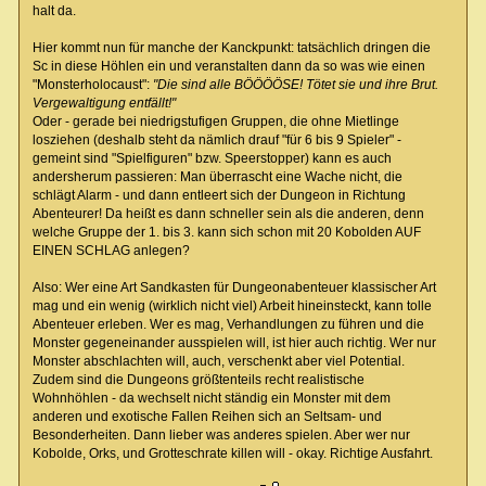
halt da.
Hier kommt nun für manche der Kanckpunkt: tatsächlich dringen die
Sc in diese Höhlen ein und veranstalten dann da so was wie einen
"Monsterholocaust":
"Die sind alle BÖÖÖÖSE! Tötet sie und ihre Brut.
Vergewaltigung entfällt!"
Oder - gerade bei niedrigstufigen Gruppen, die ohne Mietlinge
losziehen (deshalb steht da nämlich drauf "für 6 bis 9 Spieler" -
gemeint sind "Spielfiguren" bzw. Speerstopper) kann es auch
andersherum passieren: Man überrascht eine Wache nicht, die
schlägt Alarm - und dann entleert sich der Dungeon in Richtung
Abenteurer! Da heißt es dann schneller sein als die anderen, denn
welche Gruppe der 1. bis 3. kann sich schon mit 20 Kobolden AUF
EINEN SCHLAG anlegen?
Also: Wer eine Art Sandkasten für Dungeonabenteuer klassischer Art
mag und ein wenig (wirklich nicht viel) Arbeit hineinsteckt, kann tolle
Abenteuer erleben. Wer es mag, Verhandlungen zu führen und die
Monster gegeneinander ausspielen will, ist hier auch richtig. Wer nur
Monster abschlachten will, auch, verschenkt aber viel Potential.
Zudem sind die Dungeons größtenteils recht realistische
Wohnhöhlen - da wechselt nicht ständig ein Monster mit dem
anderen und exotische Fallen Reihen sich an Seltsam- und
Besonderheiten. Dann lieber was anderes spielen. Aber wer nur
Kobolde, Orks, und Grotteschrate killen will - okay. Richtige Ausfahrt.