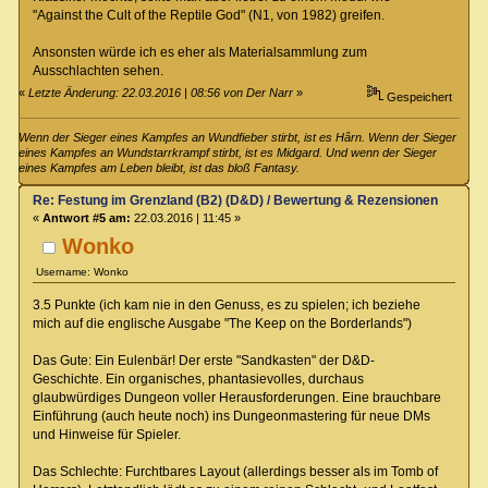
"Against the Cult of the Reptile God" (N1, von 1982) greifen.
Ansonsten würde ich es eher als Materialsammlung zum
Ausschlachten sehen.
«
Letzte Änderung: 22.03.2016 | 08:56 von Der Narr
»
Gespeichert
Wenn der Sieger eines Kampfes an Wundfieber stirbt, ist es Hârn. Wenn der Sieger
eines Kampfes an Wundstarrkrampf stirbt, ist es Midgard. Und wenn der Sieger
eines Kampfes am Leben bleibt, ist das bloß Fantasy.
Re: Festung im Grenzland (B2) (D&D) / Bewertung & Rezensionen
«
Antwort #5 am:
22.03.2016 | 11:45 »
Wonko
Username: Wonko
3.5 Punkte (ich kam nie in den Genuss, es zu spielen; ich beziehe
mich auf die englische Ausgabe "The Keep on the Borderlands")
Das Gute: Ein Eulenbär! Der erste "Sandkasten" der D&D-
Geschichte. Ein organisches, phantasievolles, durchaus
glaubwürdiges Dungeon voller Herausforderungen. Eine brauchbare
Einführung (auch heute noch) ins Dungeonmastering für neue DMs
und Hinweise für Spieler.
Das Schlechte: Furchtbares Layout (allerdings besser als im Tomb of