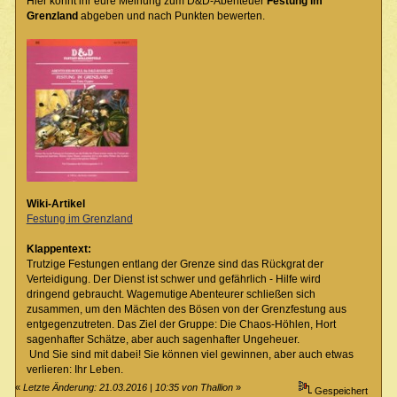
Hier könnt ihr eure Meinung zum D&D-Abenteuer
Festung im
Grenzland
abgeben und nach Punkten bewerten.
Wiki-Artikel
Festung im Grenzland
Klappentext:
Trutzige Festungen entlang der Grenze sind das Rückgrat der
Verteidigung. Der Dienst ist schwer und gefährlich - Hilfe wird
dringend gebraucht. Wagemutige Abenteurer schließen sich
zusammen, um den Mächten des Bösen von der Grenzfestung aus
entgegenzutreten. Das Ziel der Gruppe: Die Chaos-Höhlen, Hort
sagenhafter Schätze, aber auch sagenhafter Ungeheuer.
Und Sie sind mit dabei! Sie können viel gewinnen, aber auch etwas
verlieren: Ihr Leben.
«
Letzte Änderung: 21.03.2016 | 10:35 von Thallion
»
Gespeichert