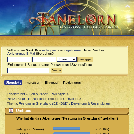
Willkommen
Gast
. Bitte
einloggen
oder
registrieren
. Haben Sie Ihre
Aktivierungs E-Mail
übersehen?
Einloggen mit Benutzername, Passwort und Sitzungslänge
Übersicht
Impressum
Einloggen
Registrieren
Tanelorn.net
»
Pen & Paper - Rollenspiel
»
Pen & Paper - Rezensionen
(Moderator:
Thallion
) »
Thema:
Festung im Grenzland (B2) (D&D) / Bewertung & Rezensionen
Umfrage
Wie hat dir das Abenteuer "Festung im Grenzland" gefallen?
5 (23.8%)
sehr gut (5 Sterne)