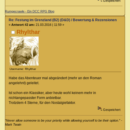
Gespeichert
Rumgecrawle - Ein DCC RPG Blog
Re: Festung im Grenzland (B2) (D&D) / Bewertung & Rezensionen
«
Antwort #2 am:
21.03.2016 | 11:59 »
Rhylthar
Username: Rhylthar
Habe das Abenteuer mal abgeändert (mehr an den Roman
angelehnt) geleitet.
Ist schon ein Klassiker, aber heute wohl keinem mehr in
nichtangepasster Form anbietbar.
Trotzdem 4 Sterne, für den Nostalgiefaktor.
Gespeichert
“Never allow someone to be your priority while allowing yourself to be their option.” -
Mark Twain