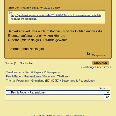
Zitat von: Thallion am 27.04.2017 | 08:30
http://podcast.system-matters.de/2017/04/24/old-school-renaissance-teil-6-
festung-im-grenzland/
Bemerkenswert ( wie auch im Podcast) sind die Höhlen und wie die
Encouter aufeinander einwirken können.
4 Sterne (mit Nostalgie) -> Wurde gewählt
3 Sterne (ohne Nostalgie)
Gespeichert
DRUCKEN
Seiten: [
1
]
Nach oben
« vorheriges
nächstes »
Tanelorn.net
»
Pen & Paper - Rollenspiel
»
Pen & Paper - Rezensionen
(Moderator:
Thallion
) »
Thema:
Festung im Grenzland (B2) (D&D) / Bewertung & Rezensionen
Gehe zu:
SMF 2.0.15
|
SMF © 2013
,
Simple Machines