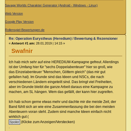
Savage Worlds Charakter Generator (Android - Windows - Linux)
Web Version
Google Play Version
Rollenspiel-Bewertungen.de
Re: Operation Eurystheus (Heredium) / Bewertung & Rezensionen
«
Antwort #1 am:
28.01.2019 | 14:15 »
Swafnir
Ich hab mich sehr auf eine HEREDIUM-Kampagne gefreut. Allerdings
ist der Umfang hier für "sechs Doppelabenteuer" hier so groß, wie
das Einzelabenteuer "Menschen, Göttern gleich" (das mir gut
gefallen hat). Im Grunde sind das Ideen und NSCs, die nach
verschiedenen Ländern eingeteilt sind. Das bringt viel Freiheiten,
aber im Grunde bleibt die ganze Arbeit daraus eine Kampagne zu
machen, am SL hängen. Wem das gefällt, der kann hier zugreifen.
Ich hab schon gerne etwas mehr und dachte mir die meiste Zeit, der
Band fühlt sich an wie eine Zusammenfassung die bei den meisten
Abenteuern voran steht. Zudem sind manche Ideen einfach nicht
wirklich gut (
(Klicke zum Anzeigen/Verstecken)
.