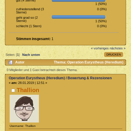
gut (4 Sterne)
1 (50%)
0 (0%)
zufriedenstellend (3
Sterne)
geht grad so (2
Sterne)
1 (50%)
0 (0%)
schlecht (1 Stern)
Stimmen insgesamt:
1
« vorheriges
nächstes »
DRUCKEN
Seiten: [
1
]
Nach unten
Autor
Thema: Operation Eurystheus (Heredium)
/ Bewertung & Rezensionen (Gelesen 1650 mal)
0 Mitglieder und 1 Gast betrachten dieses Thema.
Operation Eurystheus (Heredium) / Bewertung & Rezensionen
«
am:
28.01.2019 | 12:51 »
Thallion
Username: Thallion