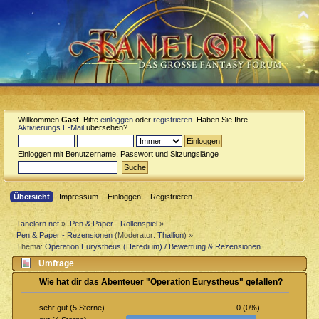
Willkommen
Gast
. Bitte
einloggen
oder
registrieren
. Haben Sie Ihre
Aktivierungs E-Mail
übersehen?
Einloggen mit Benutzername, Passwort und Sitzungslänge
Übersicht
Impressum
Einloggen
Registrieren
Tanelorn.net
»
Pen & Paper - Rollenspiel
»
Pen & Paper - Rezensionen
(Moderator:
Thallion
) »
Thema:
Operation Eurystheus (Heredium) / Bewertung & Rezensionen
Umfrage
Wie hat dir das Abenteuer "Operation Eurystheus" gefallen?
0 (0%)
sehr gut (5 Sterne)