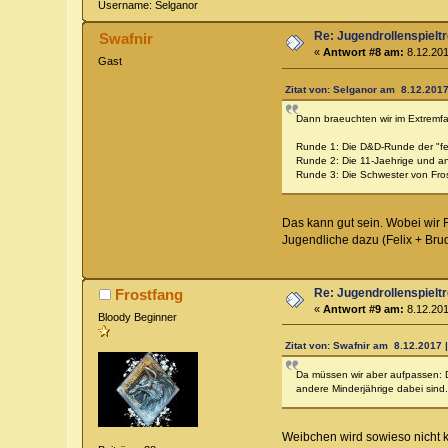
Username: Selganor
Re: Jugendrollenspieltr
Swafnir
«
Antwort #8 am:
8.12.201
Gast
Zitat von: Selganor am 8.12.2017
Dann braeuchten wir im Extremf
Runde 1: Die D&D-Runde der "f
Runde 2: Die 11-Jaehrige und a
Runde 3: Die Schwester von Fro
Das kann gut sein. Wobei wir 
Jugendliche dazu (Felix + Bru
Re: Jugendrollenspieltr
Frostfang
«
Antwort #9 am:
8.12.201
Bloody Beginner
Zitat von: Swafnir am 8.12.2017 |
Da müssen wir aber aufpassen: De
andere Minderjährige dabei sind.
Weibchen wird sowieso nicht kö