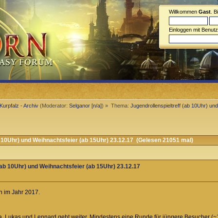
Willkommen
Gast
. B
Einloggen mit Benut
Kurpfalz - Archiv
(Moderator:
Selganor [n/a]
) »
Thema:
Jugendrollenspieltreff (ab 10Uhr) un
 10Uhr) und Weihnachtsfeier (ab 15Uhr) 23.12.17 (Gelesen 21051 mal)
(ab 10Uhr) und Weihnachtsfeier (ab 15Uhr) 23.12.17
n im Jahr 2017.
 Lukas und Lennard geht weiter. Mindestens eine Runde für jüngere Besucher (~12