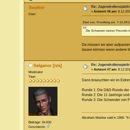
Re: Jugendrollenspieltr
Swafnir
«
Antwort #6 am:
8.12.201
Gast
Zitat von: Frostfang am 7.12.2017
Die Schwester meiner Freundin 
Da müssen wir aber aufpassen: 
lassen können wenn andere Mi
Re: Jugendrollenspieltr
Selganor [n/a]
«
Antwort #7 am:
8.12.201
Moderator
Titan
Dann braeuchten wir im Extre
Runde 1: Die D&D-Runde der 
Runde 2: Die 11-Jaehrige und
Runde 3: Die Schwester von F
Abraham Maslow said in 1966: "It is 
Beiträge: 34.630
Geschlecht: