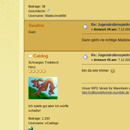
Beiträge: 38
Geschlecht:
Username: Waldschrat666
Re: Jugendrollenspieltr
Swafnir
«
Antwort #4 am:
7.12.201
Gast
Dann gibt's ne richtige Mädels
Re: Jugendrollenspieltr
Catdog
«
Antwort #5 am:
7.12.201
Schraeges Treibtisch
Hero
bin da wie immer
Unser RPG Verein für Mannheim u
http://rollenspielverein-kurpfalz.de
Ich spiele gut aber ich würfle
scheiße!
Beiträge: 1.193
Username: xCatdogx