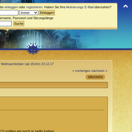
itte
einloggen
oder
registrieren
. Haben Sie Ihre
Aktivierungs E-Mail
übersehen?
zername, Passwort und Sitzungslänge
d Weihnachtsfeier (ab 15Uhr) 23.12.17
« vorheriges
nächstes »
DRUCKEN
) sollten wir noch in petto haben.