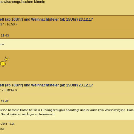
 dazwischengrätschen könnte
eff (ab 10Uhr) und Weihnachtsfeier (ab 15Uhr) 23.12.17
17 | 16:58 »
| 18:03
nde.
eff (ab 10Uhr) und Weihnachtsfeier (ab 15Uhr) 23.12.17
17 | 18:47 »
 11:47
ine bessere Hälfte hat kein Führungszeugnis beantragt und ist auch kein Vereinsmitglied. Daraus
 Sonst riskieren wir Ärger zu bekommen.
r den Tag.
ier