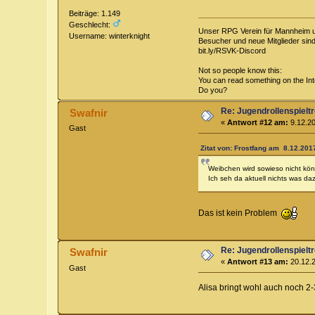
Beiträge: 1.149
Geschlecht:
Unser RPG Verein für Mannheim
Username: winterknight
Besucher und neue Mitglieder sin
bit.ly/RSVK-Discord
Not so people know this:
You can read something on the Inte
Do you?
Re: Jugendrollenspieltr
Swafnir
«
Antwort #12 am:
9.12.20
Gast
Zitat von: Frostfang am 8.12.2017
Weibchen wird sowieso nicht könn
Ich seh da aktuell nichts was d
Das ist kein Problem
Re: Jugendrollenspieltr
Swafnir
«
Antwort #13 am:
20.12.2
Gast
Alisa bringt wohl auch noch 2-