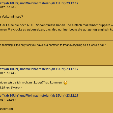
eff (ab 10Uhr) und Weihnachtsfeier (ab 15Uhr) 23.12.17
017 | 16:40 »
e Vorkenntnisse?
fuer Leute die noch NULL Vorkenntnisse haben und einfach mal reinschnuppern woll
mmen Playbooks zu uebersetzen, das also nur fuer Leute die gut genug englisch k
tempting, if the only tool you have is a hammer, to treat everything as if it were a nail."
eff (ab 10Uhr) und Weihnachtsfeier (ab 15Uhr) 23.12.17
017 | 16:44 »
hrigen würde ich nicht mit Lugg&Trug kommen
6:15 von Swafnir
»
eff (ab 10Uhr) und Weihnachtsfeier (ab 15Uhr) 23.12.17
017 | 16:16 »
sserturm.