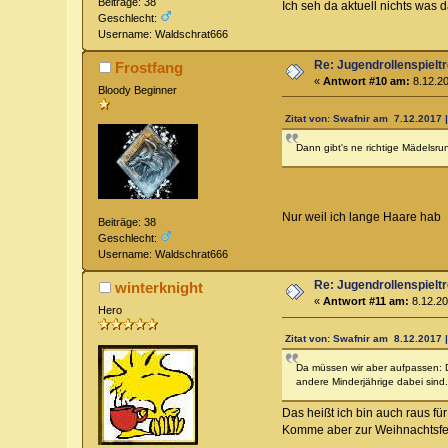
Beiträge: 38
Ich seh da aktuell nichts was
Geschlecht:
Username: Waldschrat666
Re: Jugendrollenspieltr
Frostfang
«
Antwort #10 am:
8.12.20
Bloody Beginner
Zitat von: Swafnir am 7.12.2017 
Dann gibt's ne richtige Mädelsru
Nur weil ich lange Haare hab
Beiträge: 38
Geschlecht:
Username: Waldschrat666
Re: Jugendrollenspieltr
winterknight
«
Antwort #11 am:
8.12.20
Hero
Zitat von: Swafnir am 8.12.2017 |
Da müssen wir aber aufpassen: De
andere Minderjährige dabei sind.
Das heißt ich bin auch raus fü
Komme aber zur Weihnachtsfe