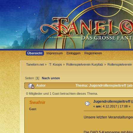
Übersicht
Impressum
Einloggen
Registrieren
Tanelorn.net
»
:T: Koops
»
Rollenspielverein Kurpfalz
»
Rollenspielverein 
Seiten: [
1
]
Nach unten
Autor
Thema: Jugendrollenspieltreff (ab
0 Mitglieder und 1 Gast betrachten dieses Thema.
Jugendrollenspieltreff 
Swafnir
«
am:
4.12.2017 | 17:08 »
Gast
Unsere letzten Veranstaltunge
Die D&D 5-Kampagne mit Alisa,