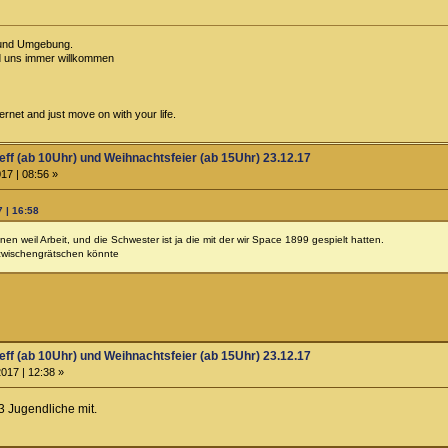
 und Umgebung.
d uns immer willkommen
rnet and just move on with your life.
eff (ab 10Uhr) und Weihnachtsfeier (ab 15Uhr) 23.12.17
17 | 08:56 »
 | 16:58
en weil Arbeit, und die Schwester ist ja die mit der wir Space 1899 gespielt hatten.
azwischengrätschen könnte
eff (ab 10Uhr) und Weihnachtsfeier (ab 15Uhr) 23.12.17
017 | 12:38 »
3 Jugendliche mit.