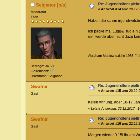
Re: Jugendrollenspieltr
Selganor [n/a]
«
Antwort #14 am:
20.12.2
Moderator
Titan
Haben die schon irgendwelch
Ich packe mal Lugg&Trug ein (
ein, werde aber nicht dazu ko
Abraham Maslow said in 1966: "It is 
Beiträge: 34.630
Geschlecht:
Username: Selganor
Re: Jugendrollenspieltr
Swafnir
«
Antwort #15 am:
20.12.2
Gast
Keien Ahnung, aber 16-17 Jä
«
Letzte Änderung: 22.12.2017 | 1
Re: Jugendrollenspieltr
Swafnir
«
Antwort #16 am:
22.12.2
Gast
Morgen wieder 9.15Uhr am Wa