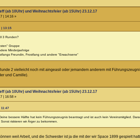
eff (ab 10Uhr) und Weihnachtsfeier (ab 15Uhr) 23.12.17
7 | 14:16 »
 | 13:15
all 3 Runden?
esten" Gruppe
ndere Minderjaehrige
stfangs Freundin, Frostfang und andere "Erwachsene"
Runde 2 vielleicht noch mit aingeasil oder jemandem anderem mit Führungszeugni
der und Camille).
eff (ab 10Uhr) und Weihnachtsfeier (ab 15Uhr) 23.12.17
7 | 16:58 »
 11:47
ine bessere Hälfte hat kein Führungszeugnis beantragt und ist auch kein Vereinsmitglied. Daraus
 Sonst riskieren wir Ärger zu bekommen.
nnen weil Arbeit, und die Schwester ist ja die mit der wir Space 1899 gespielt hatt