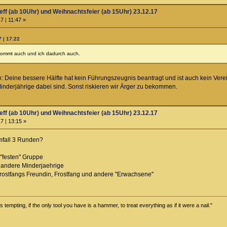
eff (ab 10Uhr) und Weihnachtsfeier (ab 15Uhr) 23.12.17
7 | 11:47 »
 | 17:22
kommt auch und ich dadurch auch.
Deine bessere Hälfte hat kein Führungszeugnis beantragt und ist auch kein Vereinsm
nderjährige dabei sind. Sonst riskieren wir Ärger zu bekommen.
eff (ab 10Uhr) und Weihnachtsfeier (ab 15Uhr) 23.12.17
7 | 13:15 »
mfall 3 Runden?
"festen" Gruppe
 andere Minderjaehrige
rostfangs Freundin, Frostfang und andere "Erwachsene"
tempting, if the only tool you have is a hammer, to treat everything as if it were a nail."