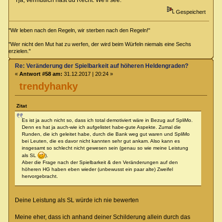
Gespeichert
"Wir leben nach den Regeln, wir sterben nach den Regeln!"
"Wer nicht den Mut hat zu werfen, der wird beim Würfeln niemals eine Sechs
erzielen."
Re: Veränderung der Spielbarkeit auf höheren Heldengraden?
«
Antwort #58 am:
31.12.2017 | 20:24 »
trendyhanky
Zitat
Es ist ja auch nicht so, dass ich total demotiviert wäre in Bezug auf SpliMo.
Denn es hat ja auch-wie ich aufgelistet habe-gute Aspekte. Zumal die
Runden, die ich geleitet habe, durch die Bank weg gut waren und SpliMo
bei Leuten, die es davor nicht kannten sehr gut ankam. Also kann es
insgesamt so schlecht nicht gewesen sein (genau so wie meine Leistung
als SL
).
Aber die Frage nach der Spielbarkeit & den Veränderungen auf den
höheren HG haben eben wieder (unbewusst ein paar alte) Zweifel
hervorgebracht.
Deine Leistung als SL würde ich nie bewerten
Meine eher, dass ich anhand deiner Schilderung allein durch das