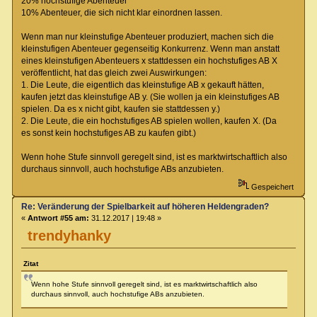
20% hochstufige Abenteuer
10% Abenteuer, die sich nicht klar einordnen lassen.
Wenn man nur kleinstufige Abenteuer produziert, machen sich die
kleinstufigen Abenteuer gegenseitig Konkurrenz. Wenn man anstatt
eines kleinstufigen Abenteuers x stattdessen ein hochstufiges AB X
veröffentlicht, hat das gleich zwei Auswirkungen:
1. Die Leute, die eigentlich das kleinstufige AB x gekauft hätten,
kaufen jetzt das kleinstufige AB y. (Sie wollen ja ein kleinstufiges AB
spielen. Da es x nicht gibt, kaufen sie stattdessen y.)
2. Die Leute, die ein hochstufiges AB spielen wollen, kaufen X. (Da
es sonst kein hochstufiges AB zu kaufen gibt.)
Wenn hohe Stufe sinnvoll geregelt sind, ist es marktwirtschaftlich also
durchaus sinnvoll, auch hochstufige ABs anzubieten.
Gespeichert
Re: Veränderung der Spielbarkeit auf höheren Heldengraden?
«
Antwort #55 am:
31.12.2017 | 19:48 »
trendyhanky
Zitat
Wenn hohe Stufe sinnvoll geregelt sind, ist es marktwirtschaftlich also
durchaus sinnvoll, auch hochstufige ABs anzubieten.