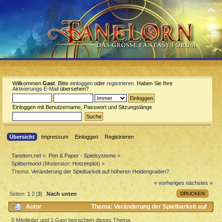
Willkommen
Gast
. Bitte
einloggen
oder
registrieren
. Haben Sie Ihre
Aktivierungs E-Mail
übersehen?
Einloggen mit Benutzername, Passwort und Sitzungslänge
Übersicht
Impressum
Einloggen
Registrieren
Tanelorn.net
»
Pen & Paper - Spielsysteme
»
Splittermond
(Moderator:
Hotzenplot
) »
Thema:
Veränderung der Spielbarkeit auf höheren Heldengraden?
« vorheriges
nächstes »
DRUCKEN
Seiten:
1
2
[
3
]
Nach unten
Autor
Thema: Veränderung der Spielbarkeit auf
höheren Heldengraden? (Gelesen 17572 mal)
0 Mitglieder und 1 Gast betrachten dieses Thema.