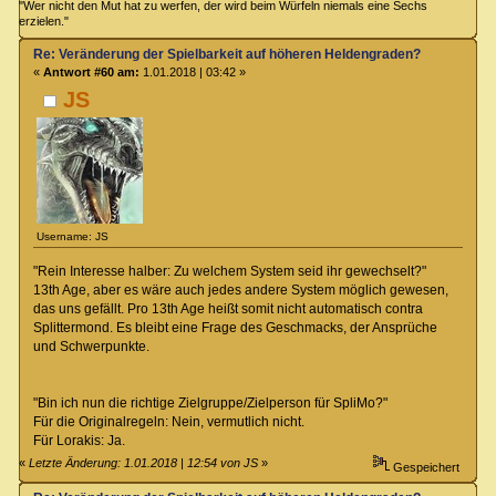
"Wer nicht den Mut hat zu werfen, der wird beim Würfeln niemals eine Sechs
erzielen."
Re: Veränderung der Spielbarkeit auf höheren Heldengraden?
«
Antwort #60 am:
1.01.2018 | 03:42 »
JS
Username: JS
"Rein Interesse halber: Zu welchem System seid ihr gewechselt?"
13th Age, aber es wäre auch jedes andere System möglich gewesen,
das uns gefällt. Pro 13th Age heißt somit nicht automatisch contra
Splittermond. Es bleibt eine Frage des Geschmacks, der Ansprüche
und Schwerpunkte.
"Bin ich nun die richtige Zielgruppe/Zielperson für SpliMo?"
Für die Originalregeln: Nein, vermutlich nicht.
Für Lorakis: Ja.
«
Letzte Änderung: 1.01.2018 | 12:54 von JS
»
Gespeichert