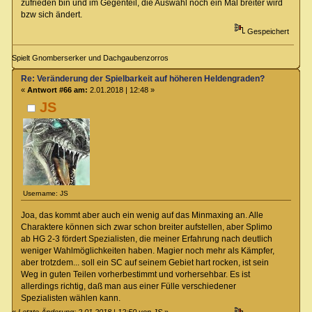
zufrieden bin und im Gegenteil, die Auswahl noch ein Mal breiter wird
bzw sich ändert.
Gespeichert
Spielt Gnomberserker und Dachgaubenzorros
Re: Veränderung der Spielbarkeit auf höheren Heldengraden?
«
Antwort #66 am:
2.01.2018 | 12:48 »
JS
Username: JS
Joa, das kommt aber auch ein wenig auf das Minmaxing an. Alle
Charaktere können sich zwar schon breiter aufstellen, aber Splimo
ab HG 2-3 fördert Spezialisten, die meiner Erfahrung nach deutlich
weniger Wahlmöglichkeiten haben. Magier noch mehr als Kämpfer,
aber trotzdem... soll ein SC auf seinem Gebiet hart rocken, ist sein
Weg in guten Teilen vorherbestimmt und vorhersehbar. Es ist
allerdings richtig, daß man aus einer Fülle verschiedener
Spezialisten wählen kann.
«
Letzte Änderung: 2.01.2018 | 12:50 von JS
»