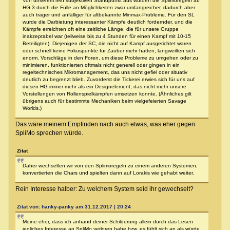
Von unserem rein subjektiven Standpunkt aus wurden die Splimoregeln ab
HG 3 durch die Fülle an Möglichkeiten zwar umfangreicher, dadurch aber
auch träger und anfälliger für altbekannte Minmax-Probleme. Für den SL
wurde die Darbietung interessanter Kämpfe deutlich fordernder, und die
Kämpfe erreichten oft eine zeitliche Länge, die für unsere Gruppe
inakzeptabel war (teilweise bis zu 4 Stunden für einen Kampf mit 10-15
Beteiligten). Diejenigen der SC, die nicht auf Kampf ausgerichtet waren
oder schnell keine Fokuspunkte für Zauber mehr hatten, langweilten sich
enorm. Vorschläge in den Foren, um diese Probleme zu umgehen oder zu
minimieren, funktionierten oftmals nicht generell oder gingen in ein
regeltechnisches Mikromanagement, das uns nicht gefiel oder situativ
deutlich zu begrenzt blieb. Zuvorderst die Tickerei erwies sich für uns auf
diesen HG immer mehr als ein Designelement, das nicht mehr unsere
Vorstellungen von Rollenspielkämpfen umsetzen konnte. (Ähnliches gilt
übrigens auch für bestimmte Mechaniken beim vielgefeierten Savage
Worlds.)
Das wäre meinem Empfinden nach auch etwas, was eher gegen
SpliMo sprechen würde.
Zitat
Daher wechselten wir von den Splimoregeln zu einem anderen Systemen,
konvertierten die Chars und spielten dann auf Lorakis wie gehabt weiter.
Rein Interesse halber: Zu welchem System seid ihr gewechselt?
Zitat von: hanky-panky am 31.12.2017 | 20:24
Meine eher, dass ich anhand deiner Schilderung allein durch das Lesen
jegliches Interesse an SpliMo verloren habe bzw. es fühlt sich an als würde