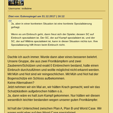
Username: trollstime
Zitat von: Eulenspiegel am 31.12.2017 | 16:12
Ja, aber in einer konkreten Situation ist eine konkrete Spezialisierung
gefragt.
Wenn es um Einbruch geht, dann freut sich der Spieler, dessen SC auf
Einbruch spezialisiert ist. Der SC, der auf Kampf spezialisiert ist, und der
SC, der auf Wildnis spezialisiert ist, kann in dieser Situation nichts tun. Ihre
Spezialisierung hilft ihnen beim Einbruch nicht.
Dachte ich auch immer. Wurde dann aber eines besseren belehrt.
Unsere Gruppe, die aus zwei Frontkämpfern und zwei
Zauberern/Schützen und exakt 0 Einbrechern bestand, hatte einen
Einbruch durchzuführen und wollte möglichst nicht erkannt werden.
Mit Müh und Not sind wir reingeschlichen. Mit Müh und Not hat der
Bogenschütze ein Schloss aufbekommen.
Keine Alternativen?
Jetzt nehmen wir ein Mal an, wir hätten Krach gemacht, weil wir das
Schatzkästlein aufgebrochen hätten o.ä..
Ja, dann wäre es halt zum Kampf gekommen. Nur hätten wir diesen
wesentlich leichter bestanden wegen unserer guten Frontkämpfer.
Ist halt der Unterschied zwischen Plan A, Plan B und Worst Case. Wir
waren wohl eher auf den Worst Case spezialisiert...