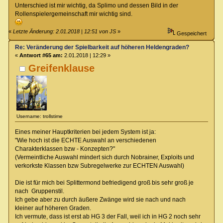
Unterschied ist mir wichtig, da Splimo und dessen Bild in der
Rollenspielergemeinschaft mir wichtig sind.
«
Letzte Änderung: 2.01.2018 | 12:51 von JS
»
Gespeichert
Re: Veränderung der Spielbarkeit auf höheren Heldengraden?
«
Antwort #65 am:
2.01.2018 | 12:29 »
Greifenklause
Username: trollstime
Eines meiner Hauptkriterien bei jedem System ist ja:
"Wie hoch ist die ECHTE Auswahl an verschiedenen
Charakterklassen bzw - Konzepten?"
(Vermeintliche Auswahl mindert sich durch Nobrainer, Exploits und
verkorkste Klassen bzw Subregelwerke zur ECHTEN Auswahl)
Die ist für mich bei Splittermond befriedigend groß bis sehr groß je
nach Gruppenstil.
Ich gebe aber zu durch äußere Zwänge wird sie nach und nach
kleiner auf höheren Graden.
Ich vermute, dass ist erst ab HG 3 der Fall, weil ich in HG 2 noch sehr