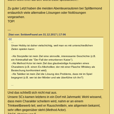
Zu guter Letzt haben die meisten Abenteuerautoren bei Splittermond
erstaunlich viele alternative Lösungen oder Notlösungen
vorgesehen.
TOP!
---
Zitat von: SeldomFound am 31.12.2017 | 17:06
...
Unser Hobby ist daher vielschichtig, weil man es mit unterschiedlichen
Zielen spielen kann:
- Als Storyteller ist mein Ziel eine sinnvolle, interessante Geschichte (z.B.
ein Kriminalfall wie "Der Fall der ertrunkenen Katze").
- Als Method Actor ist mein Ziel das glaubwürdige Ausspielen eines
Charakters (z.B. einen Ex-Alkoholiker, der mit einer Flasche Whiskey als
Bestechung konfrontriert wird).
- Als Taktiker ist mein Ziel die Lösung des Problems, dass mir im Spiel
begegnet (z.B. wer ist der Mörder und wie überführe ich ihn?)
...
Und das schließt sich nicht mal aus.
Unsere SCs kamen letztens in ein Dorf mit Jahrmarkt. Wohl wissend,
dass mein Charakter scheitern wird, nahm er an einem
Trinkwettbewerb teil, weil er Rauschmitteln, wie allgemein bekannt,
sehr offen gegenüber steht (Method Actor).