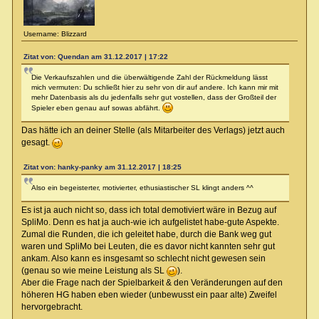
Username: Blizzard
Zitat von: Quendan am 31.12.2017 | 17:22
Die Verkaufszahlen und die überwältigende Zahl der Rückmeldung lässt
mich vermuten: Du schließt hier zu sehr von dir auf andere. Ich kann mir mit
mehr Datenbasis als du jedenfalls sehr gut vostellen, dass der Großteil der
Spieler eben genau auf sowas abfährt.
Das hätte ich an deiner Stelle (als Mitarbeiter des Verlags) jetzt auch
gesagt.
Zitat von: hanky-panky am 31.12.2017 | 18:25
Also ein begeisterter, motivierter, ethusiastischer SL klingt anders ^^
Es ist ja auch nicht so, dass ich total demotiviert wäre in Bezug auf
SpliMo. Denn es hat ja auch-wie ich aufgelistet habe-gute Aspekte.
Zumal die Runden, die ich geleitet habe, durch die Bank weg gut
waren und SpliMo bei Leuten, die es davor nicht kannten sehr gut
ankam. Also kann es insgesamt so schlecht nicht gewesen sein
(genau so wie meine Leistung als SL
).
Aber die Frage nach der Spielbarkeit & den Veränderungen auf den
höheren HG haben eben wieder (unbewusst ein paar alte) Zweifel
hervorgebracht.