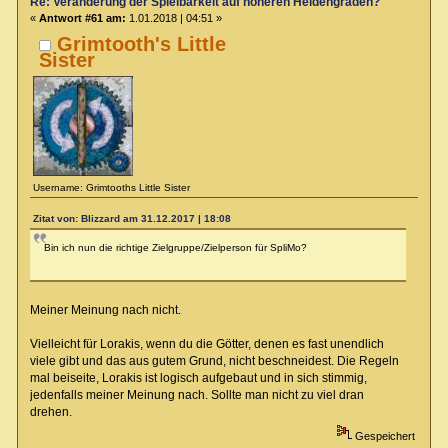
Re: Veränderung der Spielbarkeit auf höheren Heldengraden?
«
Antwort #61 am:
1.01.2018 | 04:51 »
Grimtooth's Little
Sister
Username: Grimtooths Little Sister
Zitat von: Blizzard am 31.12.2017 | 18:08
Bin ich nun die richtige Zielgruppe/Zielperson für SpliMo?
Meiner Meinung nach nicht.
Vielleicht für Lorakis, wenn du die Götter, denen es fast unendlich
viele gibt und das aus gutem Grund, nicht beschneidest. Die Regeln
mal beiseite, Lorakis ist logisch aufgebaut und in sich stimmig,
jedenfalls meiner Meinung nach. Sollte man nicht zu viel dran
drehen.
Gespeichert