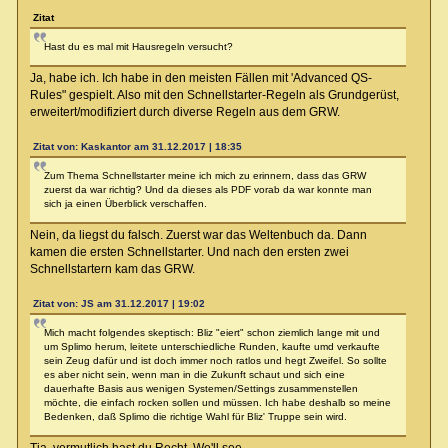
Zitat
Hast du es mal mit Hausregeln versucht?
Ja, habe ich. Ich habe in den meisten Fällen mit 'Advanced QS-
Rules" gespielt. Also mit den Schnellstarter-Regeln als Grundgerüst,
erweitert/modifiziert durch diverse Regeln aus dem GRW.
Zitat von: Kaskantor am 31.12.2017 | 18:35
Zum Thema Schnellstarter meine ich mich zu erinnern, dass das GRW
zuerst da war richtig? Und da dieses als PDF vorab da war konnte man
sich ja einen Überblick verschaffen.
Nein, da liegst du falsch. Zuerst war das Weltenbuch da. Dann
kamen die ersten Schnellstarter. Und nach den ersten zwei
Schnellstartern kam das GRW.
Zitat von: JS am 31.12.2017 | 19:02
Mich macht folgendes skeptisch: Bliz "eiert" schon ziemlich lange mit und
um Splimo herum, leitete unterschiedliche Runden, kaufte umd verkaufte
sein Zeug dafür und ist doch immer noch ratlos und hegt Zweifel. So sollte
es aber nicht sein, wenn man in die Zukunft schaut und sich eine
dauerhafte Basis aus wenigen Systemen/Settings zusammenstellen
möchte, die einfach rocken sollen und müssen. Ich habe deshalb so meine
Bedenken, daß Splimo die richtige Wahl für Bliz' Truppe sein wird.
Tja, vermutlich hast du Recht. We'll see.