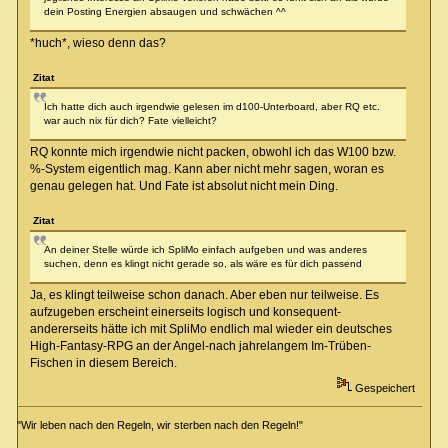
dein Posting Energien absaugen und schwächen ^^
*huch*, wieso denn das?
Zitat
Ich hatte dich auch irgendwie gelesen im d100-Unterboard, aber RQ etc.
war auch nix für dich? Fate vielleicht?
RQ konnte mich irgendwie nicht packen, obwohl ich das W100 bzw.
%-System eigentlich mag. Kann aber nicht mehr sagen, woran es
genau gelegen hat. Und Fate ist absolut nicht mein Ding.
Zitat
An deiner Stelle würde ich SpliMo einfach aufgeben und was anderes
suchen, denn es klingt nicht gerade so, als wäre es für dich passend
Ja, es klingt teilweise schon danach. Aber eben nur teilweise. Es
aufzugeben erscheint einerseits logisch und konsequent-
andererseits hätte ich mit SpliMo endlich mal wieder ein deutsches
High-Fantasy-RPG an der Angel-nach jahrelangem Im-Trüben-
Fischen in diesem Bereich.
Gespeichert
"Wir leben nach den Regeln, wir sterben nach den Regeln!"