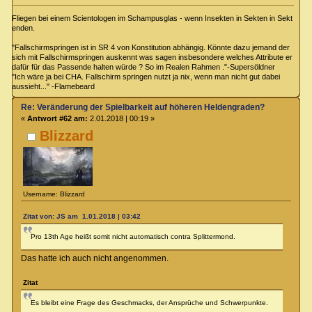
Fliegen bei einem Scientologen im Schampusglas - wenn Insekten in Sekten in Sekt
enden.
"Fallschirmspringen ist in SR 4 von Konstitution abhängig. Könnte dazu jemand der
sich mit Fallschirmspringen auskennt was sagen insbesondere welches Attribute er
dafür für das Passende halten würde ? So im Realen Rahmen ."-Supersöldner
"Ich wäre ja bei CHA. Fallschirm springen nutzt ja nix, wenn man nicht gut dabei
aussieht..." -Flamebeard
Re: Veränderung der Spielbarkeit auf höheren Heldengraden?
«
Antwort #62 am:
2.01.2018 | 00:19 »
Blizzard
Username: Blizzard
Zitat von: JS am 1.01.2018 | 03:42
Pro 13th Age heißt somit nicht automatisch contra Splittermond.
Das hatte ich auch nicht angenommen.
Zitat
Es bleibt eine Frage des Geschmacks, der Ansprüche und Schwerpunkte.