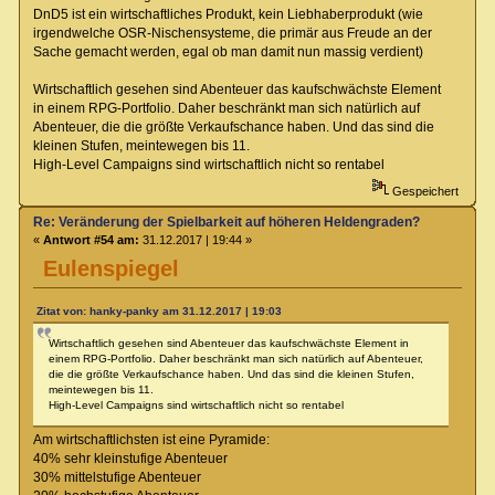
DnD5 ist ein wirtschaftliches Produkt, kein Liebhaberprodukt (wie
irgendwelche OSR-Nischensysteme, die primär aus Freude an der
Sache gemacht werden, egal ob man damit nun massig verdient)
Wirtschaftlich gesehen sind Abenteuer das kaufschwächste Element
in einem RPG-Portfolio. Daher beschränkt man sich natürlich auf
Abenteuer, die die größte Verkaufschance haben. Und das sind die
kleinen Stufen, meintewegen bis 11.
High-Level Campaigns sind wirtschaftlich nicht so rentabel
Gespeichert
Re: Veränderung der Spielbarkeit auf höheren Heldengraden?
«
Antwort #54 am:
31.12.2017 | 19:44 »
Eulenspiegel
Zitat von: hanky-panky am 31.12.2017 | 19:03
Wirtschaftlich gesehen sind Abenteuer das kaufschwächste Element in
einem RPG-Portfolio. Daher beschränkt man sich natürlich auf Abenteuer,
die die größte Verkaufschance haben. Und das sind die kleinen Stufen,
meintewegen bis 11.
High-Level Campaigns sind wirtschaftlich nicht so rentabel
Am wirtschaftlichsten ist eine Pyramide:
40% sehr kleinstufige Abenteuer
30% mittelstufige Abenteuer