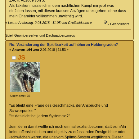
ZACK, Abzüge von 5.
Als Taktiker musste ich in dem nächtlichen Kampf mir jetzt was
einfallen lassen, mit diesen krassen Abzügen umzugehen, ohne dass
mein Charakter vollkommen unwichtig wird.
«
Letzte Änderung: 2.01.2018 | 11:05 von Greifenklause
»
Gespeichert
Spielt Gnomberserker und Dachgaubenzorros
Re: Veränderung der Spielbarkeit auf höheren Heldengraden?
«
Antwort #64 am:
2.01.2018 | 11:53 »
JS
Username: JS
"Es bleibt eine Frage des Geschmacks, der Ansprüche und
Schwerpunkte."
"Ist das nicht bei jedem System so?"
Jein, denn damit wollte ich noch einmal explizit betonen, daß es mMn
keine offensichtlichen und objektiv zu erfassenden Designfehler oder
-schwächen waren, die uns vom Splimo-System wegführten. Dieser