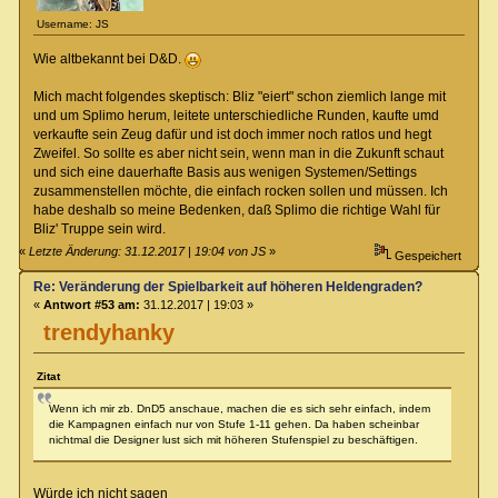
Username: JS
Wie altbekannt bei D&D.
Mich macht folgendes skeptisch: Bliz "eiert" schon ziemlich lange mit
und um Splimo herum, leitete unterschiedliche Runden, kaufte umd
verkaufte sein Zeug dafür und ist doch immer noch ratlos und hegt
Zweifel. So sollte es aber nicht sein, wenn man in die Zukunft schaut
und sich eine dauerhafte Basis aus wenigen Systemen/Settings
zusammenstellen möchte, die einfach rocken sollen und müssen. Ich
habe deshalb so meine Bedenken, daß Splimo die richtige Wahl für
Bliz' Truppe sein wird.
«
Letzte Änderung: 31.12.2017 | 19:04 von JS
»
Gespeichert
Re: Veränderung der Spielbarkeit auf höheren Heldengraden?
«
Antwort #53 am:
31.12.2017 | 19:03 »
trendyhanky
Zitat
Wenn ich mir zb. DnD5 anschaue, machen die es sich sehr einfach, indem
die Kampagnen einfach nur von Stufe 1-11 gehen. Da haben scheinbar
nichtmal die Designer lust sich mit höheren Stufenspiel zu beschäftigen.
Würde ich nicht sagen