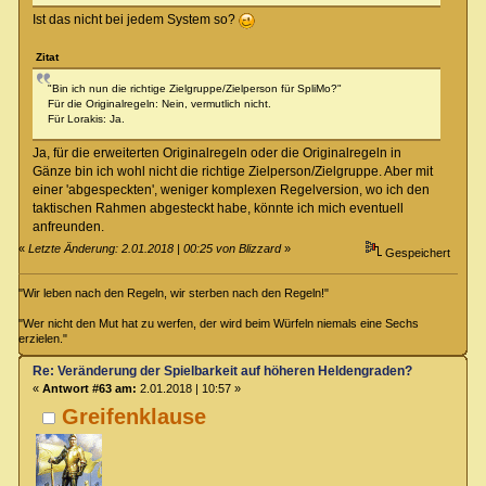
Ist das nicht bei jedem System so?
Zitat
"Bin ich nun die richtige Zielgruppe/Zielperson für SpliMo?"
Für die Originalregeln: Nein, vermutlich nicht.
Für Lorakis: Ja.
Ja, für die erweiterten Originalregeln oder die Originalregeln in
Gänze bin ich wohl nicht die richtige Zielperson/Zielgruppe. Aber mit
einer 'abgespeckten', weniger komplexen Regelversion, wo ich den
taktischen Rahmen abgesteckt habe, könnte ich mich eventuell
anfreunden.
«
Letzte Änderung: 2.01.2018 | 00:25 von Blizzard
»
Gespeichert
"Wir leben nach den Regeln, wir sterben nach den Regeln!"
"Wer nicht den Mut hat zu werfen, der wird beim Würfeln niemals eine Sechs
erzielen."
Re: Veränderung der Spielbarkeit auf höheren Heldengraden?
«
Antwort #63 am:
2.01.2018 | 10:57 »
Greifenklause