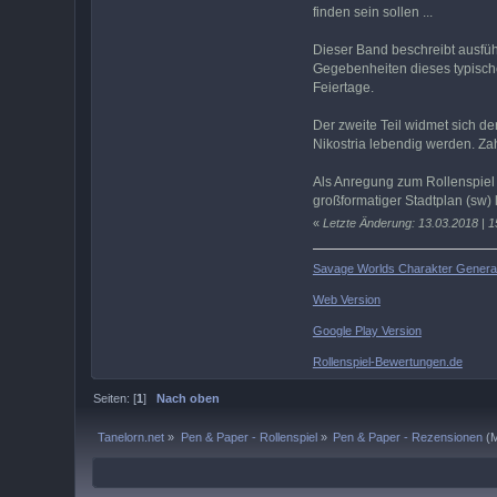
finden sein sollen ...
Dieser Band beschreibt ausführ
Gegebenheiten dieses typische
Feiertage.
Der zweite Teil widmet sich d
Nikostria lebendig werden. Za
Als Anregung zum Rollenspiel i
großformatiger Stadtplan (sw) l
«
Letzte Änderung: 13.03.2018 | 1
Savage Worlds Charakter Generat
Web Version
Google Play Version
Rollenspiel-Bewertungen.de
Seiten: [
1
]
Nach oben
Tanelorn.net
»
Pen & Paper - Rollenspiel
»
Pen & Paper - Rezensionen
(M