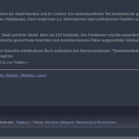
lich die Stadt Nikostria und ihr Umland. Ein landeskundlicher Teil behandelt die ges
n Stadtstaates. Darin findet man u.a. Informationen über einflußreiche Familien u
er Stadt und ihrer Viertel. Mehr als 220 Gebäude, ihre Funktionen und die wesentl
hlreiche gezeichnete Ansichten und dreidimensionale Pläne ausgewählter Gebäude s
n Nikostria enthält dieses Buch außerdem drei Abenteuerskizzen: "Diamantenfieber", 
iegt bei.
5:52 von Thallion
»
or (Android - Windows - Linux)
oderator:
Thallion
) »
Thema:
Nikostria (Midgard) / Bewertung & Rezensionen