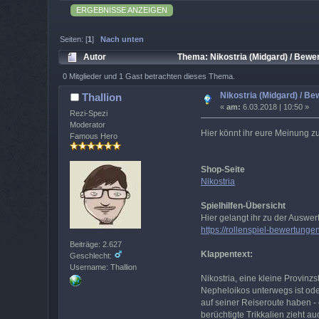
ERGEBNISSE ANZEIGEN
Seiten: [
1
]
Nach unten
Autor
Thema: Nikostria (Midgard) / Bewe
0 Mitglieder und 1 Gast betrachten dieses Thema.
Nikostria (Midgard) / B
Thallion
«
am:
6.03.2018 | 10:50 »
Rezi-Spezi
Moderator
Hier könnt ihr eure Meinung z
Famous Hero
Shop-Seite
Nikostria
Spielhilfen-Übersicht
Hier gelangt ihr zu der Auswer
https://rollenspiel-bewertungen
Beiträge: 2.627
Klappentext:
Geschlecht:
Username: Thallion
Nikostria, eine kleine Provin
Nepheloikos unterwegs ist ode
auf seiner Reiseroute haben -
berüchtigte Trikkalien zieht 