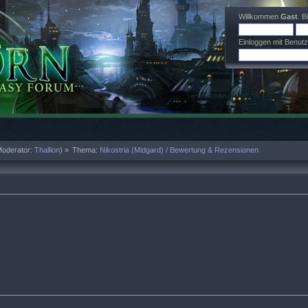
Willkommen
Gast
. B
Einloggen mit Benut
oderator:
Thallion
) »
Thema:
Nikostria (Midgard) / Bewertung & Rezensionen