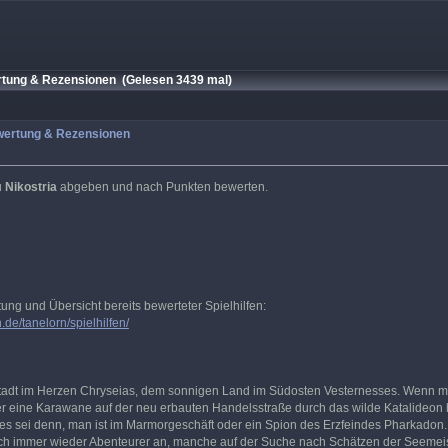
rtung & Rezensionen (Gelesen 3439 mal)
ewertung & Rezensionen
u
Nikostria
abgeben und nach Punkten bewerten.
tung und Übersicht bereits bewerteter Spielhilfen:
.de/tanelorn/spielhilfen/
zstadt im Herzen Chryseias, dem sonnigen Land im Südosten Vesternesses. Wenn ma
r eine Karawane auf der neu erbauten Handelsstraße durch das wilde Katalideon beg
 es sei denn, man ist im Marmorgeschäft oder ein Spion des Erzfeindes Pharkado
auch immer wieder Abenteurer an, manche auf der Suche nach Schätzen der Seemeiste