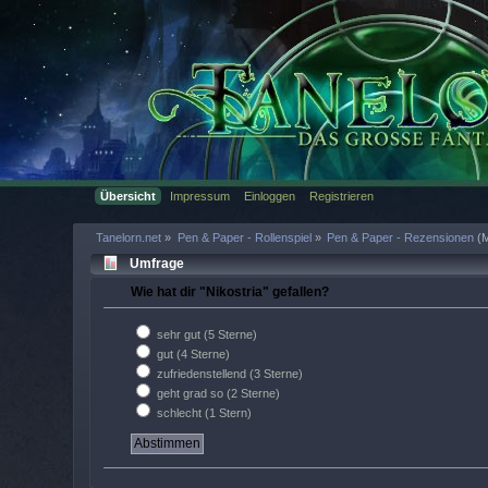
Übersicht
Impressum
Einloggen
Registrieren
Tanelorn.net
»
Pen & Paper - Rollenspiel
»
Pen & Paper - Rezensionen
(M
Umfrage
Wie hat dir "Nikostria" gefallen?
sehr gut (5 Sterne)
gut (4 Sterne)
zufriedenstellend (3 Sterne)
geht grad so (2 Sterne)
schlecht (1 Stern)