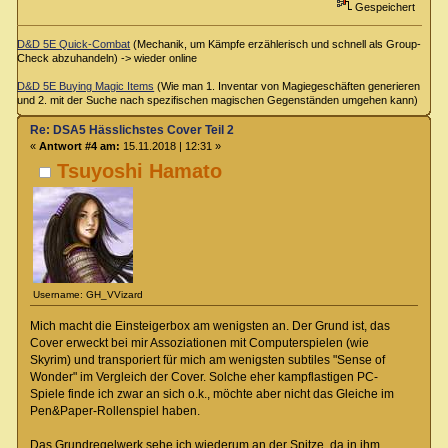
Gespeichert
D&D 5E Quick-Combat
(Mechanik, um Kämpfe erzählerisch und schnell als Group-
Check abzuhandeln) -> wieder online
D&D 5E Buying Magic Items
(Wie man 1. Inventar von Magiegeschäften generieren
und 2. mit der Suche nach spezifischen magischen Gegenständen umgehen kann)
Re: DSA5 Hässlichstes Cover Teil 2
«
Antwort #4 am:
15.11.2018 | 12:31 »
Tsuyoshi Hamato
Username: GH_VVizard
Mich macht die Einsteigerbox am wenigsten an. Der Grund ist, das
Cover erweckt bei mir Assoziationen mit Computerspielen (wie
Skyrim) und transporiert für mich am wenigsten subtiles "Sense of
Wonder" im Vergleich der Cover. Solche eher kampflastigen PC-
Spiele finde ich zwar an sich o.k., möchte aber nicht das Gleiche im
Pen&Paper-Rollenspiel haben.
Das Grundregelwerk sehe ich wiederum an der Spitze, da in ihm