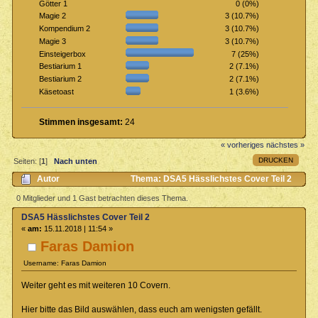
0 (0%)
Götter 1
3 (10.7%)
Magie 2
3 (10.7%)
Kompendium 2
3 (10.7%)
Magie 3
7 (25%)
Einsteigerbox
2 (7.1%)
Bestiarium 1
2 (7.1%)
Bestiarium 2
1 (3.6%)
Käsetoast
Stimmen insgesamt:
24
« vorheriges
nächstes »
DRUCKEN
Seiten: [
1
]
Nach unten
Autor
Thema: DSA5 Hässlichstes Cover Teil 2
(Gelesen 1864 mal)
0 Mitglieder und 1 Gast betrachten dieses Thema.
DSA5 Hässlichstes Cover Teil 2
«
am:
15.11.2018 | 11:54 »
Faras Damion
Username: Faras Damion
Weiter geht es mit weiteren 10 Covern.
Hier bitte das Bild auswählen, dass euch am wenigsten gefällt.