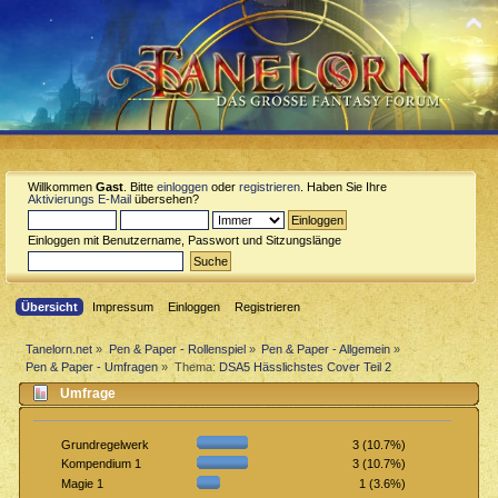
Willkommen
Gast
. Bitte
einloggen
oder
registrieren
. Haben Sie Ihre
Aktivierungs E-Mail
übersehen?
Einloggen mit Benutzername, Passwort und Sitzungslänge
Übersicht
Impressum
Einloggen
Registrieren
Tanelorn.net
»
Pen & Paper - Rollenspiel
»
Pen & Paper - Allgemein
»
Pen & Paper - Umfragen
»
Thema:
DSA5 Hässlichstes Cover Teil 2
Umfrage
3 (10.7%)
Grundregelwerk
3 (10.7%)
Kompendium 1
1 (3.6%)
Magie 1