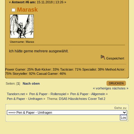
«
Antwort #6 am:
15.11.2018 | 13:26 »
Marask
Username: Maras
Ich hätte gerne mehrere ausgewählt.
Gespeichert
Power Gamer: 25% Butt-Kicker: 33% Tactician: 71% Specialist: 38% Method Actor:
75% Storyteller: 92% Casual Gamer: 46%
DRUCKEN
Seiten: [
1
]
Nach oben
« vorheriges
nächstes »
Tanelorn.net
»
Pen & Paper - Rollenspiel
»
Pen & Paper - Allgemein
»
Pen & Paper - Umfragen
»
Thema:
DSA5 Hässlichstes Cover Teil 2
Gehe zu: