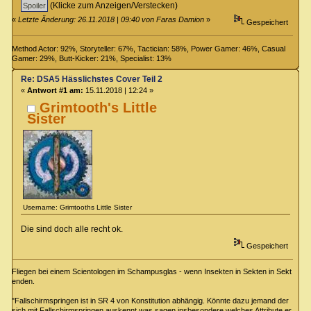
(Klicke zum Anzeigen/Verstecken)
«
Letzte Änderung: 26.11.2018 | 09:40 von Faras Damion
»
Gespeichert
Method Actor: 92%, Storyteller: 67%, Tactician: 58%, Power Gamer: 46%, Casual
Gamer: 29%, Butt-Kicker: 21%, Specialist: 13%
Re: DSA5 Hässlichstes Cover Teil 2
«
Antwort #1 am:
15.11.2018 | 12:24 »
Grimtooth's Little
Sister
Username: Grimtooths Little Sister
Die sind doch alle recht ok.
Gespeichert
Fliegen bei einem Scientologen im Schampusglas - wenn Insekten in Sekten in Sekt
enden.
"Fallschirmspringen ist in SR 4 von Konstitution abhängig. Könnte dazu jemand der
sich mit Fallschirmspringen auskennt was sagen insbesondere welches Attribute er