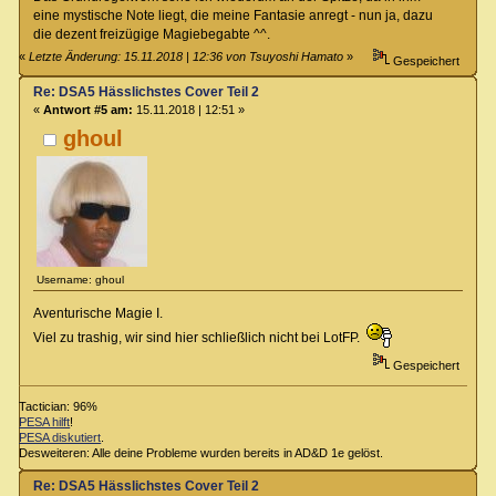
eine mystische Note liegt, die meine Fantasie anregt - nun ja, dazu
die dezent freizügige Magiebegabte ^^.
«
Letzte Änderung: 15.11.2018 | 12:36 von Tsuyoshi Hamato
»
Gespeichert
Re: DSA5 Hässlichstes Cover Teil 2
«
Antwort #5 am:
15.11.2018 | 12:51 »
ghoul
Username: ghoul
Aventurische Magie I.
Viel zu trashig, wir sind hier schließlich nicht bei LotFP.
Gespeichert
Tactician: 96%
PESA hilft
!
PESA diskutiert
.
Desweiteren: Alle deine Probleme wurden bereits in AD&D 1e gelöst.
Re: DSA5 Hässlichstes Cover Teil 2