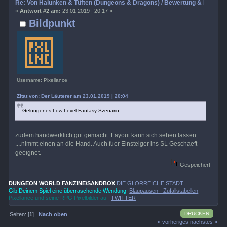
Re: Von Halunken & Tüften (Dungeons & Dragons) / Bewertung & Rezens
«
Antwort #2 am:
23.01.2019 | 20:17 »
Bildpunkt
Username: Pixellance
Zitat von: Der Läuterer am 23.01.2019 | 20:04
Gelungenes Low Level Fantasy Szenario.
zudem handwerklich gut gemacht. Layout kann sich sehen lassen
....nimmt einen an die Hand. Auch fuer Einsteiger ins SL Geschaeft
geeignet.
Gespeichert
DUNGEON WORLD FANZINE/SANDBOX
DIE GLORREICHE STADT
Gib Deinem Spiel eine überraschende Wendung
Blaupausen - Zufallstabellen
Pixellance und seine RPG Pixelbilder auf
TWITTER
DRUCKEN
Seiten: [
1
]
Nach oben
« vorheriges
nächstes »