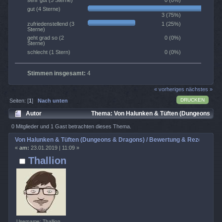
0 (0%)
sehr gut (5 Sterne)
gut (4 Sterne)
3 (75%)
1 (25%)
zufriedenstellend (3
Sterne)
0 (0%)
geht grad so (2
Sterne)
0 (0%)
schlecht (1 Stern)
Stimmen insgesamt:
4
« vorheriges
nächstes »
DRUCKEN
Seiten: [
1
]
Nach unten
Autor
Thema: Von Halunken & Tüften (Dungeons
& Dragons) / Bewertung & Rezensionen (Gelesen 2761 mal)
0 Mitglieder und 1 Gast betrachten dieses Thema.
Von Halunken & Tüften (Dungeons & Dragons) / Bewertung & Rezensione
«
am:
23.01.2019 | 11:09 »
Thallion
Username: Thallion