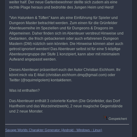
weiter half. Der neue Gartenbewohner stellte sich zudem als eine
rechte Plage heraus und bedrohte des Jungen Heim und Herd!
“Von Halunken & Tüften” kann als eine Einführung für Spieler und
Dungeon Master betrachtet werden. Zum einen für die Grünfelder
Abenteuerreihe im Speziellen und für Dungeons & Dragons im
Allgemeinen. Daher finden sich im Abenteuer verstreut Hinweise und
Gedanken, die frisch gebackenen oder auch erfahrenen Dungeon
Mastern (DM) nützlich sein könnten. Die Hinweise können aber auch
getrost ignoriert werden! Das Abenteuer selbst ist für eine 5-köpfige
Abenteurergruppe der Stufe 1 konzipiert, kann aber mit minimalem
Aufwand angepasst werden.
Dieses Abenteuer präsentiert euch der Autor Christian Eichhorn. Ihr
könnt mich via E-Mail (christian.eichhorn.dmg@gmail.com) oder
Twitter (@squirrelgolem) kontaktieren.
Was ist enthalten?
Das Abenteuer enthält 3 colorierte Karten (Die Grünfelder, das Dorf
Hanfheim und das Wurzelnetzwerk), 2 neue magische Gegenstände
und 2 neue Monster.
Gespeichert
Savage Worlds Charakter Generator (Android - Windows - Linux)