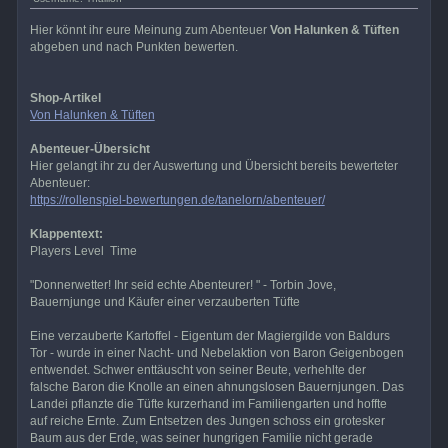
Hier könnt ihr eure Meinung zum Abenteuer
Von Halunken & Tüften
abgeben und nach Punkten bewerten.
Shop-Artikel
Von Halunken & Tüften
Abenteuer-Übersicht
Hier gelangt ihr zu der Auswertung und Übersicht bereits bewerteter
Abenteuer:
https://rollenspiel-bewertungen.de/tanelorn/abenteuer/
Klappentext:
Players Level Time
"Donnerwetter! Ihr seid echte Abenteurer! " - Torbin Jove,
Bauernjunge und Käufer einer verzauberten Tüfte
Eine verzauberte Kartoffel - Eigentum der Magiergilde von Baldurs
Tor - wurde in einer Nacht- und Nebelaktion von Baron Geigenbogen
entwendet. Schwer enttäuscht von seiner Beute, verhehlte der
falsche Baron die Knolle an einen ahnungslosen Bauernjungen. Das
Landei pflanzte die Tüfte kurzerhand im Familiengarten und hoffte
auf reiche Ernte. Zum Entsetzen des Jungen schoss ein grotesker
Baum aus der Erde, was seiner hungrigen Familie nicht gerade