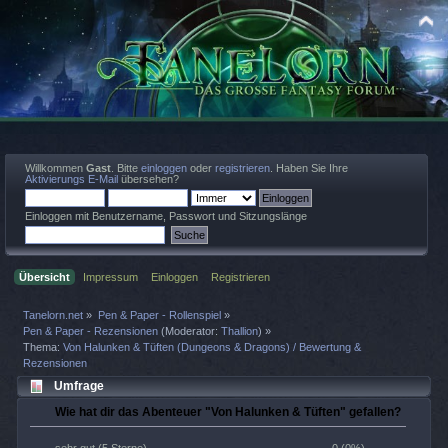
Willkommen
Gast
. Bitte
einloggen
oder
registrieren
. Haben Sie Ihre
Aktivierungs E-Mail
übersehen?
Einloggen mit Benutzername, Passwort und Sitzungslänge
Übersicht
Impressum
Einloggen
Registrieren
Tanelorn.net
»
Pen & Paper - Rollenspiel
»
Pen & Paper - Rezensionen
(Moderator:
Thallion
) »
Thema:
Von Halunken & Tüften (Dungeons & Dragons) / Bewertung &
Rezensionen
Umfrage
Wie hat dir das Abenteuer "Von Halunken & Tüften" gefallen?