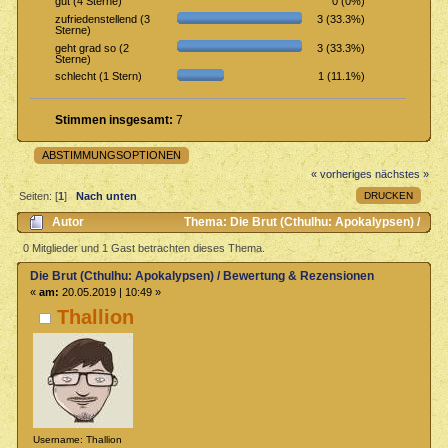
0 (0%)
gut (4 Sterne)
3 (33.3%)
zufriedenstellend (3
Sterne)
3 (33.3%)
geht grad so (2
Sterne)
1 (11.1%)
schlecht (1 Stern)
Stimmen insgesamt:
7
ABSTIMMUNGSOPTIONEN
« vorheriges
nächstes »
DRUCKEN
Seiten: [
1
]
Nach unten
Autor
Thema: Die Brut (Cthulhu: Apokalypsen) /
Bewertung & Rezensionen (Gelesen 2532 mal)
0 Mitglieder und 1 Gast betrachten dieses Thema.
Die Brut (Cthulhu: Apokalypsen) / Bewertung & Rezensionen
«
am:
20.05.2019 | 10:49 »
Thallion
Username: Thallion