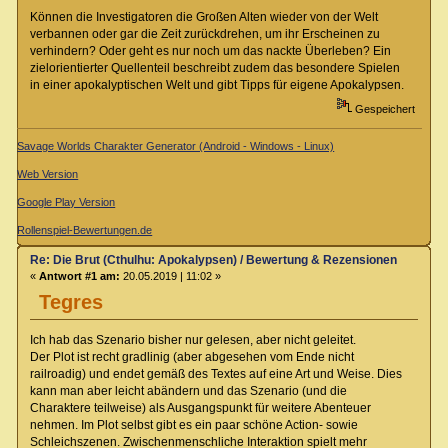
Können die Investigatoren die Großen Alten wieder von der Welt
verbannen oder gar die Zeit zurückdrehen, um ihr Erscheinen zu
verhindern? Oder geht es nur noch um das nackte Überleben? Ein
zielorientierter Quellenteil beschreibt zudem das besondere Spielen
in einer apokalyptischen Welt und gibt Tipps für eigene Apokalypsen.
Gespeichert
Savage Worlds Charakter Generator (Android - Windows - Linux)
Web Version
Google Play Version
Rollenspiel-Bewertungen.de
Re: Die Brut (Cthulhu: Apokalypsen) / Bewertung & Rezensionen
«
Antwort #1 am:
20.05.2019 | 11:02 »
Tegres
Ich hab das Szenario bisher nur gelesen, aber nicht geleitet.
Der Plot ist recht gradlinig (aber abgesehen vom Ende nicht
railroadig) und endet gemäß des Textes auf eine Art und Weise. Dies
kann man aber leicht abändern und das Szenario (und die
Charaktere teilweise) als Ausgangspunkt für weitere Abenteuer
nehmen. Im Plot selbst gibt es ein paar schöne Action- sowie
Schleichszenen. Zwischenmenschliche Interaktion spielt mehr