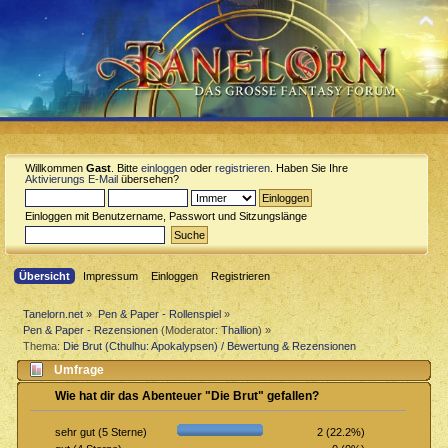
Willkommen
Gast
. Bitte
einloggen
oder
registrieren
. Haben Sie Ihre
Aktivierungs E-Mail
übersehen?
Einloggen mit Benutzername, Passwort und Sitzungslänge
Übersicht
Impressum
Einloggen
Registrieren
Tanelorn.net
»
Pen & Paper - Rollenspiel
»
Pen & Paper - Rezensionen
(Moderator:
Thallion
) »
Thema:
Die Brut (Cthulhu: Apokalypsen) / Bewertung & Rezensionen
Umfrage
Wie hat dir das Abenteuer "Die Brut" gefallen?
2 (22.2%)
sehr gut (5 Sterne)