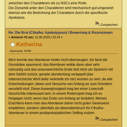
zwischen den Charakteren als zu NSCs eine Rolle.
Die Dynamik unter den Charakteren wird mechanisch gut umgesetzt
ebenso wie die Bedrohung der Charaktere durch die spezifische
Apokalyse.
Gespeichert
Re: Die Brut (Cthulhu: Apokalypsen) / Bewertung & Rezensionen
«
Antwort #2 am:
11.06.2019 | 22:24 »
Katharina
Username: KAW
Mich konnte das Abenteuer leider nicht überzeugen. Ich fand die
Grundidee spannend, das Abenteuer wirkte dann aber sehr
railroadig und das unausweichliche Ende ließ mich als Spielerin mit
dem Gefühl zurück, gerade stundenlang veräppelt (das
österreichische Wort dafür verkneife ich mir) worden zu sein, da alle
Entscheidungen, Ideen und Versuche von Anfang an zum Scheitern
verurteilt sind. Diese Ausweglosigkeit mag bei einer Lovecraft-
Geschichte interessant sein, in einem Rollenspiel mag ich es
hingegen nicht, wenn das Ende von Anfang an feststeht. Meines
Erachtens kann man das Abenteuer daher nicht guten Gewissens
empfehlen, sondern allenfalls als Ideensteinbruch für Cthulhu-
Abenteuer in einem postapokalyptischen Setting nutzen.
Gespeichert