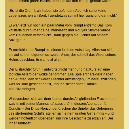
beleuchteten große Buchstaben, die auf den Rumpf gemalt waren.
„Es ist die Orun II, wir haben sie gefunden. Aber ich sehe keine
Lebenszeichen an Bord. Irgendetwas stimmt hier ganz und gar nicht.“
Er war jetzt nur noch ein paar Meter vom Rumpf entfernt. Das Kom
knisterte durch irgendeine Interferenz und Rouyas Stimme wurde
vom Rauschen verschluckt. Dann gingen die Lichter auf seinem
Anzug aus.
Er erreichte den Rumpf mit einem leichten Aufschlag. Alles war still,
bis auf seinen eigenen schweren Atem, der schnell das Visier seines
Helms beschlug. Er war jetzt allein.
Der Eisfrachter Orun II antwortet nicht mehr und hat Kurs auf eine
tödliche Asteroidenwolke genommen. Die Spielercharaktere haben
den Auftrag, den schweren Frachter abzufangen, um herauszufinden,
was an Bord geschehen ist, und ihn sicher nach Coriolis
zurückzubringen.
Was versteckt sich auf dem lautlos durchs All gleitenden Frachter und
was ist mit seiner Mannschaft passiert? In diesem Abenteuer für
Coriolis – Der Dritte Horizont erforschen die Spieler das Geheimnis
des sterbenden Schiffs, stellen sich einem uralten Geheimnis – und
werden hoffentlich überleben, um ihre Geschichte zu erzählen. Der
Inhalt umfasst: