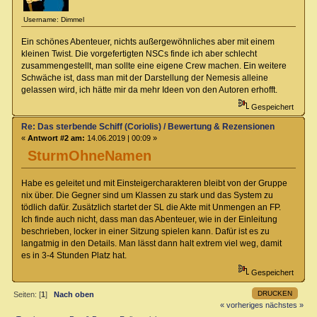
Username: Dimmel
Ein schönes Abenteuer, nichts außergewöhnliches aber mit einem
kleinen Twist. Die vorgefertigten NSCs finde ich aber schlecht
zusammengestellt, man sollte eine eigene Crew machen. Ein weitere
Schwäche ist, dass man mit der Darstellung der Nemesis alleine
gelassen wird, ich hätte mir da mehr Ideen von den Autoren erhofft.
Gespeichert
Re: Das sterbende Schiff (Coriolis) / Bewertung & Rezensionen
«
Antwort #2 am:
14.06.2019 | 00:09 »
SturmOhneNamen
Habe es geleitet und mit Einsteigercharakteren bleibt von der Gruppe
nix über. Die Gegner sind um Klassen zu stark und das System zu
tödlich dafür. Zusätzlich startet der SL die Akte mit Unmengen an FP.
Ich finde auch nicht, dass man das Abenteuer, wie in der Einleitung
beschrieben, locker in einer Sitzung spielen kann. Dafür ist es zu
langatmig in den Details. Man lässt dann halt extrem viel weg, damit
es in 3-4 Stunden Platz hat.
Gespeichert
DRUCKEN
Seiten: [
1
]
Nach oben
« vorheriges
nächstes »