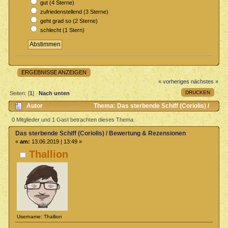
gut (4 Sterne)
zufriedenstellend (3 Sterne)
geht grad so (2 Sterne)
schlecht (1 Stern)
ERGEBNISSE ANZEIGEN
« vorheriges
nächstes »
DRUCKEN
Seiten: [
1
]
Nach unten
Autor
Thema: Das sterbende Schiff (Coriolis) /
Bewertung & Rezensionen (Gelesen 2443 mal)
0 Mitglieder und 1 Gast betrachten dieses Thema.
Das sterbende Schiff (Coriolis) / Bewertung & Rezensionen
«
am:
13.06.2019 | 13:49 »
Thallion
Username: Thallion