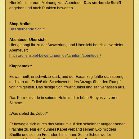
Hier könnt ihr eure Meinung zum Abenteuer
Das sterbende Schiff
abgeben und nach Punkten bewerten.
Shop-Artikel
Das sterbende Schiff
Abenteuer-Übersicht
Hier gelangt ihr zu der Auswertung und Übersicht bereits bewerteter
Abenteuer:
https://rollenspiel-bewertungen.de/tanelorn/abenteuer/
Klappentext:
Es war heiß, er schwitzte stark, und der Exoanzug fühlte sich sperrig
und starr an. Er ließ die Scheinwerfer des Anzugs über den Rumpf
vor ihm gleiten. Das riesige Schiff war dunkel und sah verlassen aus.
Das Kom knisterte in seinem Helm und er hörte Rouyas verzerrte
Stimme:
„Was siehst du, Zebo?“
Er bewegte sich durch das Vakuum auf den scheinbar aufgegebenen
Frachter zu. Nur ein dünnes Kabel verband seinen Exo mit dem
Shuttle und seinen Freunden hinter ihm. Seine Scheinwerfer