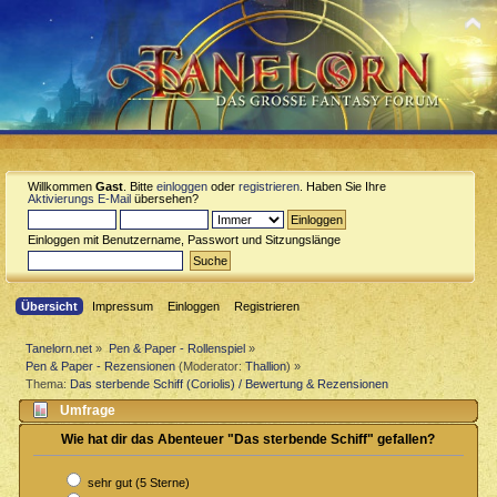
Willkommen
Gast
. Bitte
einloggen
oder
registrieren
. Haben Sie Ihre
Aktivierungs E-Mail
übersehen?
Einloggen mit Benutzername, Passwort und Sitzungslänge
Übersicht
Impressum
Einloggen
Registrieren
Tanelorn.net
»
Pen & Paper - Rollenspiel
»
Pen & Paper - Rezensionen
(Moderator:
Thallion
) »
Thema:
Das sterbende Schiff (Coriolis) / Bewertung & Rezensionen
Umfrage
Wie hat dir das Abenteuer "Das sterbende Schiff" gefallen?
sehr gut (5 Sterne)