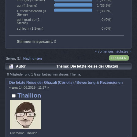
1 (33.3%)
sehr gut (5 Sterne)
1 (33.3%)
gut (4 Sterne)
1 (33.3%)
zufriedenstellend (3
Sterne)
0 (0%)
geht grad so (2
Sterne)
0 (0%)
schlecht (1 Stern)
Stimmen insgesamt:
3
« vorheriges
nächstes »
DRUCKEN
Seiten: [
1
]
Nach unten
Autor
Thema: Die letzte Reise der Ghazali
(Coriolis) / Bewertung & Rezensionen (Gelesen 1567 mal)
0 Mitglieder und 1 Gast betrachten dieses Thema.
Die letzte Reise der Ghazali (Coriolis) / Bewertung & Rezensionen
«
am:
14.06.2019 | 11:27 »
Thallion
Username: Thallion