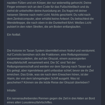
nackten Füßen und ein Körper, der nur widerwillig gehorcht. Deine
Finger erinnern sich an den Code für das Fußschließfach und du
ziehst dir unbeholfen deine Ausrüstung an. Du fragst mit deiner
heiseren Stimme nach mehr Licht. Nichts geschieht. Du rufst nach
dem Zentralcomputer, aber erhältst keine Antwort. Du betrachtest die
Wendeltreppe, die nach oben in die Dunkelheit führt. Weißes Licht
pulsiert in den roten Streifen, die am Boden entlanglaufen.
Ein Notfall.
Die Kolonie im Taoan System übermittelt einen Notruf und verstummt.
Auf Coriolis bemühen sich die Fraktionen, eine Rettungsmission
zusammenzustellen, die auf der Ghazali, einem ausrangierten
Kreuzfahrtschiff, versammelt wird. Die SC sind Teil der
Rettungsmannschaft und werden vor dem Sprung nach Taoan auf
Eis gelegt, aber irgendetwas geht unfassbar schief, bevor sie ihr Ziel
erreichen. Das Erste, was sie nach dem Erwachen hören, ist der
Alarm, der von dem lahmgelegten Schiff ausgeht. Was ist
geschehen? Können sie die letzte Reise der Ghazali überleben?
Inhalte:
Ein nervenaufreibendes Rennen gegen die Zeit in drei Akten an Bord
eines alten Luxuskreuzfahrtschiffes.