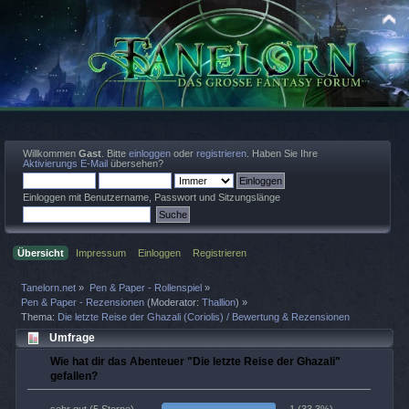
Willkommen
Gast
. Bitte
einloggen
oder
registrieren
. Haben Sie Ihre
Aktivierungs E-Mail
übersehen?
Einloggen mit Benutzername, Passwort und Sitzungslänge
Übersicht
Impressum
Einloggen
Registrieren
Tanelorn.net
»
Pen & Paper - Rollenspiel
»
Pen & Paper - Rezensionen
(Moderator:
Thallion
) »
Thema:
Die letzte Reise der Ghazali (Coriolis) / Bewertung & Rezensionen
Umfrage
Wie hat dir das Abenteuer "Die letzte Reise der Ghazali"
gefallen?