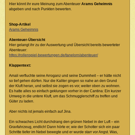
Hier könnt ihr eure Meinung zum Abenteuer
Arams Geheimnis
abgeben und nach Punkten bewerten.
Shop-Artikel
Arams Geheimnis
Abenteuer-Übersicht
Hier gelangt ihr zu der Auswertung und Übersicht bereits bewerteter
Abenteuer:
https://rollenspiel-bewertungen.de/tanelorn/abenteuer/
Klappentext:
Amali verfluchte seine Arroganz und seine Dummheit – er hätte nicht
so tief gehen dürfen. Nur die Kaliter gingen so nahe an den Grund
der Kluft heran, und selbst sie zogen es vor, weiter oben zu wohnen.
Es hatte alles so einfach geklungen vorher in der Cantina: Ein kurzer
Umweg in die untere Kluft, um das Schmugglerschiff zu treffen und
Güter zu laden.
Aber nichts ist jemals einfach auf Jina.
Ein schwaches Licht durchdrang den grünen Nebel in der Luft – ein
Gravfahrzeug, endlich! Dann hörte er, wie der Schotter sich ein paar
Schritte tiefer im Nebel bewegte und er wurde starr vor Angst. Was,