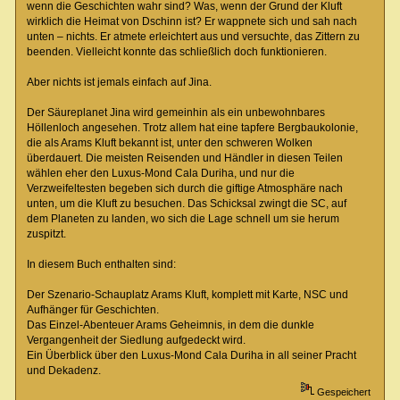
wenn die Geschichten wahr sind? Was, wenn der Grund der Kluft
wirklich die Heimat von Dschinn ist? Er wappnete sich und sah nach
unten – nichts. Er atmete erleichtert aus und versuchte, das Zittern zu
beenden. Vielleicht konnte das schließlich doch funktionieren.
Aber nichts ist jemals einfach auf Jina.
Der Säureplanet Jina wird gemeinhin als ein unbewohnbares
Höllenloch angesehen. Trotz allem hat eine tapfere Bergbaukolonie,
die als Arams Kluft bekannt ist, unter den schweren Wolken
überdauert. Die meisten Reisenden und Händler in diesen Teilen
wählen eher den Luxus-Mond Cala Duriha, und nur die
Verzweifeltesten begeben sich durch die giftige Atmosphäre nach
unten, um die Kluft zu besuchen. Das Schicksal zwingt die SC, auf
dem Planeten zu landen, wo sich die Lage schnell um sie herum
zuspitzt.
In diesem Buch enthalten sind:
Der Szenario-Schauplatz Arams Kluft, komplett mit Karte, NSC und
Aufhänger für Geschichten.
Das Einzel-Abenteuer Arams Geheimnis, in dem die dunkle
Vergangenheit der Siedlung aufgedeckt wird.
Ein Überblick über den Luxus-Mond Cala Duriha in all seiner Pracht
und Dekadenz.
Gespeichert