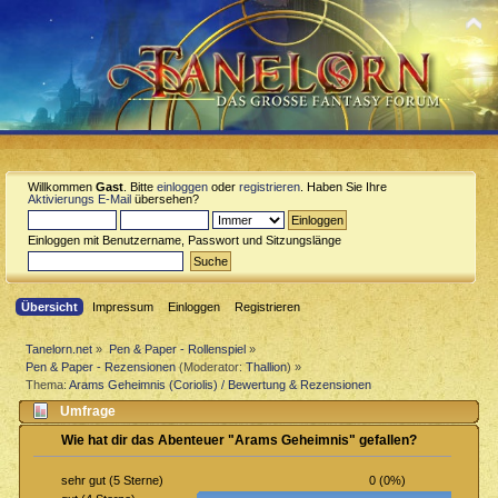
Willkommen
Gast
. Bitte
einloggen
oder
registrieren
. Haben Sie Ihre
Aktivierungs E-Mail
übersehen?
Einloggen mit Benutzername, Passwort und Sitzungslänge
Übersicht
Impressum
Einloggen
Registrieren
Tanelorn.net
»
Pen & Paper - Rollenspiel
»
Pen & Paper - Rezensionen
(Moderator:
Thallion
) »
Thema:
Arams Geheimnis (Coriolis) / Bewertung & Rezensionen
Umfrage
Wie hat dir das Abenteuer "Arams Geheimnis" gefallen?
0 (0%)
sehr gut (5 Sterne)