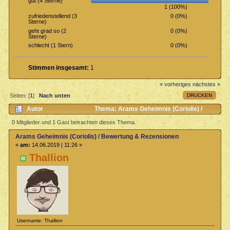
gut (4 Sterne)
1 (100%)
0 (0%)
zufriedenstellend (3
Sterne)
0 (0%)
geht grad so (2
Sterne)
0 (0%)
schlecht (1 Stern)
Stimmen insgesamt:
1
« vorheriges
nächstes »
DRUCKEN
Seiten: [
1
]
Nach unten
Autor
Thema: Arams Geheimnis (Coriolis) /
Bewertung & Rezensionen (Gelesen 1813 mal)
0 Mitglieder und 1 Gast betrachten dieses Thema.
Arams Geheimnis (Coriolis) / Bewertung & Rezensionen
«
am:
14.06.2019 | 11:26 »
Thallion
Username: Thallion