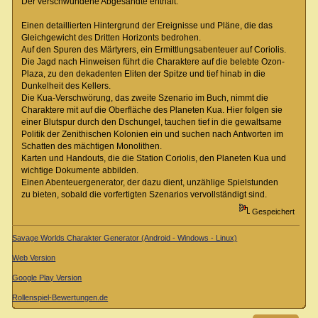
Der verschwundene Abgesandte enthält:
Einen detaillierten Hintergrund der Ereignisse und Pläne, die das
Gleichgewicht des Dritten Horizonts bedrohen.
Auf den Spuren des Märtyrers, ein Ermittlungsabenteuer auf Coriolis.
Die Jagd nach Hinweisen führt die Charaktere auf die belebte Ozon-
Plaza, zu den dekadenten Eliten der Spitze und tief hinab in die
Dunkelheit des Kellers.
Die Kua-Verschwörung, das zweite Szenario im Buch, nimmt die
Charaktere mit auf die Oberfläche des Planeten Kua. Hier folgen sie
einer Blutspur durch den Dschungel, tauchen tief in die gewaltsame
Politik der Zenithischen Kolonien ein und suchen nach Antworten im
Schatten des mächtigen Monolithen.
Karten und Handouts, die die Station Coriolis, den Planeten Kua und
wichtige Dokumente abbilden.
Einen Abenteuergenerator, der dazu dient, unzählige Spielstunden
zu bieten, sobald die vorfertigten Szenarios vervollständigt sind.
Gespeichert
Savage Worlds Charakter Generator (Android - Windows - Linux)
Web Version
Google Play Version
Rollenspiel-Bewertungen.de