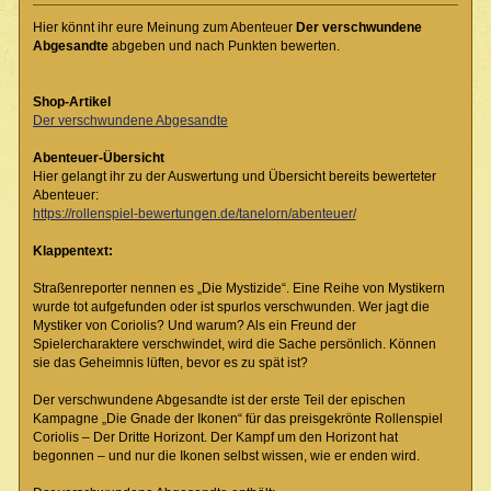
Hier könnt ihr eure Meinung zum Abenteuer
Der verschwundene
Abgesandte
abgeben und nach Punkten bewerten.
Shop-Artikel
Der verschwundene Abgesandte
Abenteuer-Übersicht
Hier gelangt ihr zu der Auswertung und Übersicht bereits bewerteter
Abenteuer:
https://rollenspiel-bewertungen.de/tanelorn/abenteuer/
Klappentext:
Straßenreporter nennen es „Die Mystizide“. Eine Reihe von Mystikern
wurde tot aufgefunden oder ist spurlos verschwunden. Wer jagt die
Mystiker von Coriolis? Und warum? Als ein Freund der
Spielercharaktere verschwindet, wird die Sache persönlich. Können
sie das Geheimnis lüften, bevor es zu spät ist?
Der verschwundene Abgesandte ist der erste Teil der epischen
Kampagne „Die Gnade der Ikonen“ für das preisgekrönte Rollenspiel
Coriolis – Der Dritte Horizont. Der Kampf um den Horizont hat
begonnen – und nur die Ikonen selbst wissen, wie er enden wird.