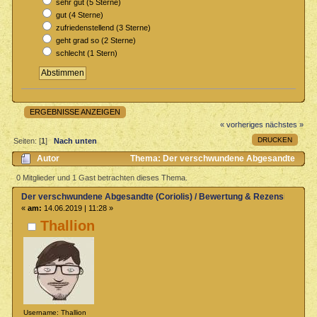
sehr gut (5 Sterne)
gut (4 Sterne)
zufriedenstellend (3 Sterne)
geht grad so (2 Sterne)
schlecht (1 Stern)
ERGEBNISSE ANZEIGEN
« vorheriges
nächstes »
DRUCKEN
Seiten: [
1
]
Nach unten
Autor
Thema: Der verschwundene Abgesandte
(Coriolis) / Bewertung & Rezensionen (Gelesen 2060 mal)
0 Mitglieder und 1 Gast betrachten dieses Thema.
Der verschwundene Abgesandte (Coriolis) / Bewertung & Rezensionen
«
am:
14.06.2019 | 11:28 »
Thallion
Username: Thallion