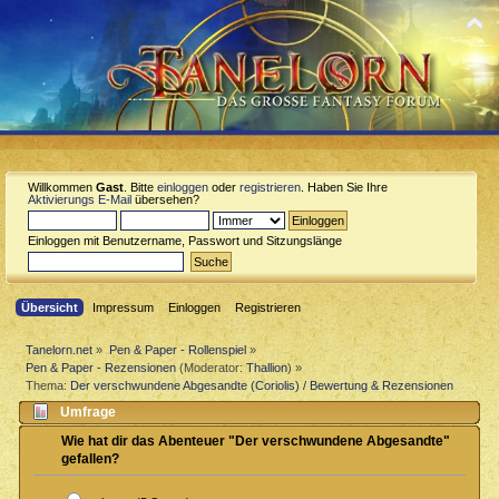
Willkommen
Gast
. Bitte
einloggen
oder
registrieren
. Haben Sie Ihre
Aktivierungs E-Mail
übersehen?
Einloggen mit Benutzername, Passwort und Sitzungslänge
Übersicht
Impressum
Einloggen
Registrieren
Tanelorn.net
»
Pen & Paper - Rollenspiel
»
Pen & Paper - Rezensionen
(Moderator:
Thallion
) »
Thema:
Der verschwundene Abgesandte (Coriolis) / Bewertung & Rezensionen
Umfrage
Wie hat dir das Abenteuer "Der verschwundene Abgesandte"
gefallen?