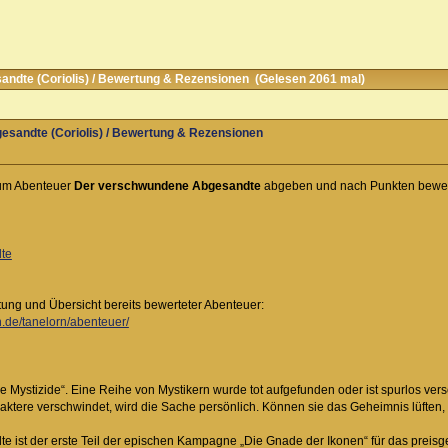
dte (Coriolis) / Bewertung & Rezensionen (Gelesen 2061 mal)
sandte (Coriolis) / Bewertung & Rezensionen
zum Abenteuer
Der verschwundene Abgesandte
abgeben und nach Punkten bewer
te
tung und Übersicht bereits bewerteter Abenteuer:
n.de/tanelorn/abenteuer/
e Mystizide“. Eine Reihe von Mystikern wurde tot aufgefunden oder ist spurlos ve
aktere verschwindet, wird die Sache persönlich. Können sie das Geheimnis lüften, 
ist der erste Teil der epischen Kampagne „Die Gnade der Ikonen“ für das preisgek