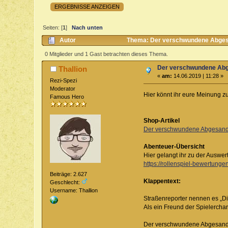
ERGEBNISSE ANZEIGEN
Seiten: [
1
]
Nach unten
Autor
Thema: Der verschwundene Abgesan
0 Mitglieder und 1 Gast betrachten dieses Thema.
Der verschwundene Abge
Thallion
«
am:
14.06.2019 | 11:28 »
Rezi-Spezi
Moderator
Hier könnt ihr eure Meinung 
Famous Hero
Shop-Artikel
Der verschwundene Abgesand
Abenteuer-Übersicht
Hier gelangt ihr zu der Auswer
https://rollenspiel-bewertunge
Beiträge: 2.627
Klappentext:
Geschlecht:
Username: Thallion
Straßenreporter nennen es „Di
Als ein Freund der Spielerchar
Der verschwundene Abgesandte 