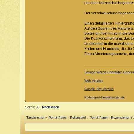
um den Horizont hat begonnen 
Der verschwundene Abgesandt
Einen detaillierten Hintergrun
Auf den Spuren des Märtyrers,
Spitze und tief hinab in die Du
Die Kua-Verschwörung, das zwe
tauchen tief in die gewaltsam
Karten und Handouts, die die 
Einen Abenteuergenerator, der 
Savage Worlds Charakter Generat
Web Version
Google Play Version
Rollenspiel-Bewertungen.de
Seiten: [
1
]
Nach oben
Tanelorn.net
»
Pen & Paper - Rollenspiel
»
Pen & Paper - Rezensionen
(M