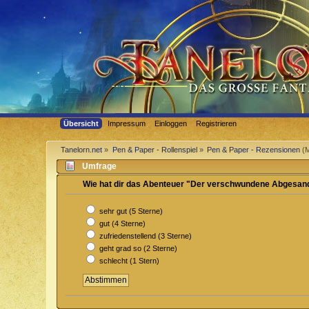
Übersicht
Impressum
Einloggen
Registrieren
Tanelorn.net
»
Pen & Paper - Rollenspiel
»
Pen & Paper - Rezensionen
(M
Umfrage
Wie hat dir das Abenteuer "Der verschwundene Abgesand
sehr gut (5 Sterne)
gut (4 Sterne)
zufriedenstellend (3 Sterne)
geht grad so (2 Sterne)
schlecht (1 Stern)