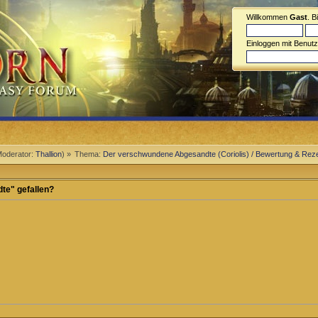
Willkommen
Gast
. B
Einloggen mit Benut
oderator:
Thallion
) »
Thema:
Der verschwundene Abgesandte (Coriolis) / Bewertung & Rez
te" gefallen?