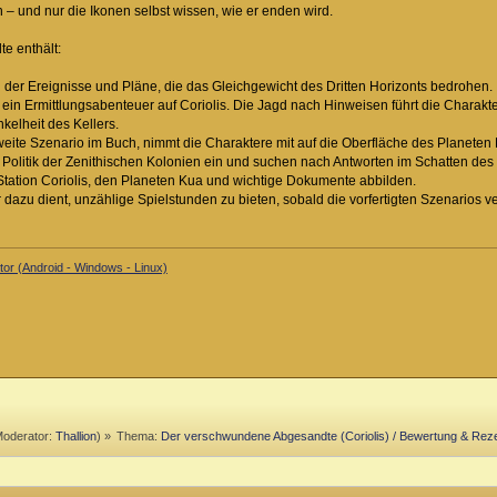
– und nur die Ikonen selbst wissen, wie er enden wird.
e enthält:
d der Ereignisse und Pläne, die das Gleichgewicht des Dritten Horizonts bedrohen.
 ein Ermittlungsabenteuer auf Coriolis. Die Jagd nach Hinweisen führt die Charakt
nkelheit des Kellers.
ite Szenario im Buch, nimmt die Charaktere mit auf die Oberfläche des Planeten K
e Politik der Zenithischen Kolonien ein und suchen nach Antworten im Schatten de
Station Coriolis, den Planeten Kua und wichtige Dokumente abbilden.
dazu dient, unzählige Spielstunden zu bieten, sobald die vorfertigten Szenarios ver
or (Android - Windows - Linux)
oderator:
Thallion
) »
Thema:
Der verschwundene Abgesandte (Coriolis) / Bewertung & Rez