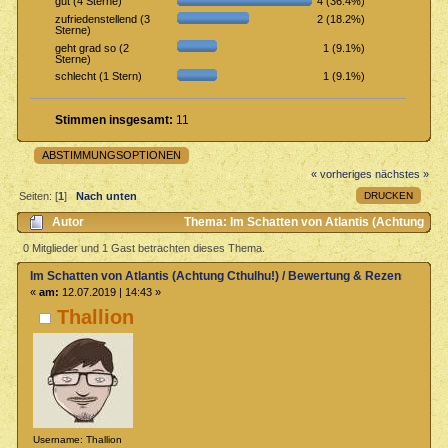
4 (36.4%)
gut (4 Sterne)
2 (18.2%)
zufriedenstellend (3
Sterne)
1 (9.1%)
geht grad so (2
Sterne)
1 (9.1%)
schlecht (1 Stern)
Stimmen insgesamt:
11
ABSTIMMUNGSOPTIONEN
« vorheriges
nächstes »
DRUCKEN
Seiten: [
1
]
Nach unten
Autor
Thema: Im Schatten von Atlantis (Achtung
Cthulhu!) / Bewertung & Rezensionen (Gelesen 2573 mal)
0 Mitglieder und 1 Gast betrachten dieses Thema.
Im Schatten von Atlantis (Achtung Cthulhu!) / Bewertung & Rezensionen
«
am:
12.07.2019 | 14:43 »
Thallion
Username: Thallion