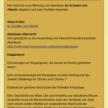
Hier könnt ihr eure Meinung zum Abenteuer
Im Schatten von
Atlantis
abgeben und nach Punkten bewerten.
Shop-Artikel
Im Schatten von Atlantis
Abenteuer-Übersicht
Hier gelangt ihr zu der Auswertung und Übersicht bereits bewerteter
Abenteuer:
https://rollenspiel-bewertungen.de/tanelorn/abenteuer/
Klappentext:
Erinnerungen an Vergangenes, die besser im Dunkel geblieben
wären …
Eine schreckenerregende Kampagne vor dem Hintergrund des
Zweiten Weltkriegs für Cthulhu und Cthulhu 7.
Entdeckt die geheime Geschichte der frühesten Kriegstage:
Eine Geschichte von Mord, Gier und Hinterlist, wo verbotenes Wissen
wertvoller ist als ein Menschenleben (oder der Verstand); die Jagd
nach einem uralten Artefakt von unglaublicher Macht und der
Wettlauf gegen die okkulten Kräfte des deutschen Oberkommandos,