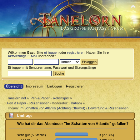
Willkommen
Gast
. Bitte
einloggen
oder
registrieren
. Haben Sie Ihre
Aktivierungs E-Mail
übersehen?
Einloggen mit Benutzername, Passwort und Sitzungslänge
Übersicht
Impressum
Einloggen
Registrieren
Tanelorn.net
»
Pen & Paper - Rollenspiel
»
Pen & Paper - Rezensionen
(Moderator:
Thallion
) »
Thema:
Im Schatten von Atlantis (Achtung Cthulhu!) / Bewertung & Rezensionen
Umfrage
Wie hat dir das Abenteuer "Im Schatten von Atlantis" gefallen?
3 (27.3%)
sehr gut (5 Sterne)