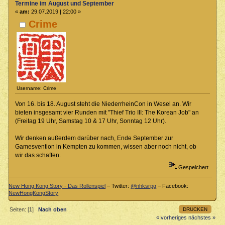
Termine im August und September
«
am:
29.07.2019 | 22:00 »
Crime
Username: Crime
Von 16. bis 18. August steht die NiederrheinCon in Wesel an. Wir
bieten insgesamt vier Runden mit "Thief Trio III: The Korean Job" an
(Freitag 19 Uhr, Samstag 10 & 17 Uhr, Sonntag 12 Uhr).
Wir denken außerdem darüber nach, Ende September zur
Gamesvention in Kempten zu kommen, wissen aber noch nicht, ob
wir das schaffen.
Gespeichert
New Hong Kong Story - Das Rollenspiel
– Twitter:
@nhksrpg
– Facebook:
NewHongKongStory
DRUCKEN
Seiten: [
1
]
Nach oben
« vorheriges
nächstes »