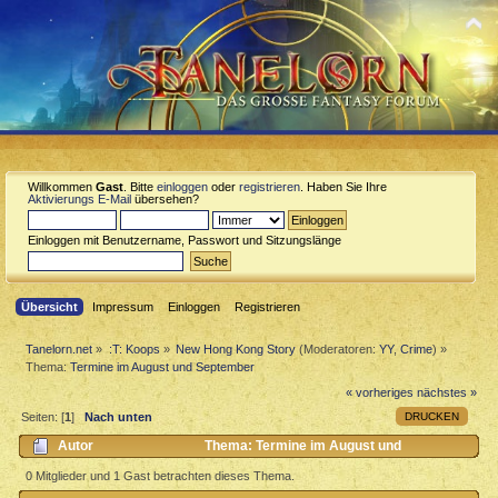
Willkommen
Gast
. Bitte
einloggen
oder
registrieren
. Haben Sie Ihre
Aktivierungs E-Mail
übersehen?
Einloggen mit Benutzername, Passwort und Sitzungslänge
Übersicht
Impressum
Einloggen
Registrieren
Tanelorn.net
»
:T: Koops
»
New Hong Kong Story
(Moderatoren:
YY
,
Crime
) »
Thema:
Termine im August und September
« vorheriges
nächstes »
DRUCKEN
Seiten: [
1
]
Nach unten
Autor
Thema: Termine im August und
September (Gelesen 1778 mal)
0 Mitglieder und 1 Gast betrachten dieses Thema.