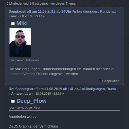
14Uhr-Ankündigungen, Rundenabsprache usw. (Gelesen 1866 mal)
0 Mitglieder und 1 Gast betrachten dieses Thema.
Sonntagstreff am 11.08.2019 ab 14Uhr-Ankündigungen, Rundenabsprach
«
am:
7.08.2019 | 13:17 »
Miki
Username: Hellfreezer
Die Ankündigungen, Rundenanmeldungen etc. können hier oder in
unserem Vereins-Discord eingestellt werden.
Gespeichert
Re: Sonntagstreff am 11.08.2019 ab 14Uhr-Ankündigungen, Rundenabspr
«
Antwort #1 am:
10.08.2019 | 13:35 »
Deep_Flow
Username: Deep_Flow
Angeboten werden:
D&D5 Grabmal der Vernichtung