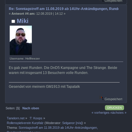
Gespeichert
Re: Sonntagstreff am 11.08.2019 ab 14Uhr-Ankündigungen, Rundenabspr
«
Antwort #4 am:
12.08.2019 | 14:12 »
Miki
Username: Hellfreezer
Es gab zwei Runden. Die DnD5 Kampagne und The Strange. Beide
waren mit insgesamt 13 Besuchern volle Runden.
Gesendet von meinem GM1913 mit Tapatalk
Gespeichert
DRUCKEN
Seiten: [
1
]
Nach oben
« vorheriges
nächstes »
Tanelorn.net
»
:T: Koops
»
Rollenspielverein Kurpfalz
(Moderator:
Selganor [n/a]
) »
Thema:
Sonntagstreff am 11.08.2019 ab 14Uhr-Ankündigungen,