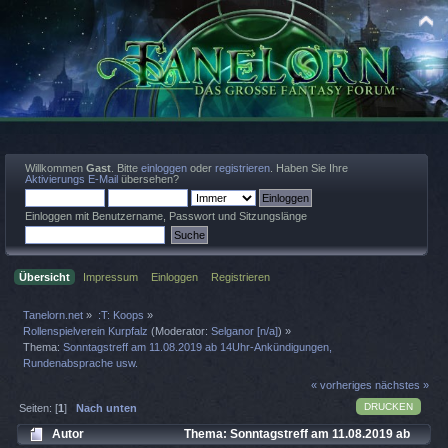
Willkommen
Gast
. Bitte
einloggen
oder
registrieren
. Haben Sie Ihre
Aktivierungs E-Mail
übersehen?
Einloggen mit Benutzername, Passwort und Sitzungslänge
Übersicht
Impressum
Einloggen
Registrieren
Tanelorn.net
»
:T: Koops
»
Rollenspielverein Kurpfalz
(Moderator:
Selganor [n/a]
) »
Thema:
Sonntagstreff am 11.08.2019 ab 14Uhr-Ankündigungen,
Rundenabsprache usw.
« vorheriges
nächstes »
DRUCKEN
Seiten: [
1
]
Nach unten
Autor
Thema: Sonntagstreff am 11.08.2019 ab