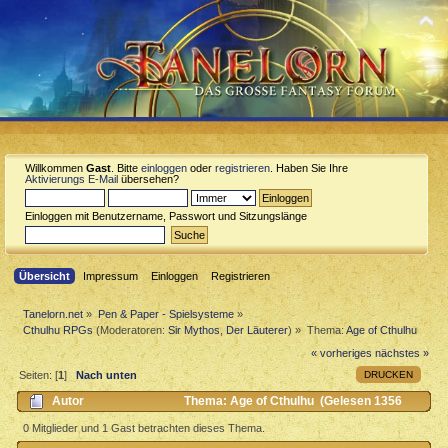
Willkommen
Gast
. Bitte
einloggen
oder
registrieren
. Haben Sie Ihre
Aktivierungs E-Mail
übersehen?
Einloggen mit Benutzername, Passwort und Sitzungslänge
Übersicht
Impressum
Einloggen
Registrieren
Tanelorn.net
»
Pen & Paper - Spielsysteme
»
Cthulhu RPGs
(Moderatoren:
Sir Mythos
,
Der Läuterer
) »
Thema:
Age of Cthulhu
« vorheriges
nächstes »
DRUCKEN
Seiten: [
1
]
Nach unten
Autor
Thema: Age of Cthulhu (Gelesen 1356
mal)
0 Mitglieder und 1 Gast betrachten dieses Thema.