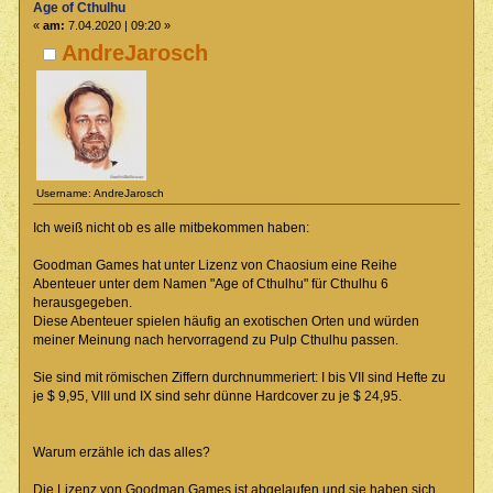
Age of Cthulhu
«
am:
7.04.2020 | 09:20 »
AndreJarosch
Username: AndreJarosch
Ich weiß nicht ob es alle mitbekommen haben:
Goodman Games hat unter Lizenz von Chaosium eine Reihe
Abenteuer unter dem Namen "Age of Cthulhu" für Cthulhu 6
herausgegeben.
Diese Abenteuer spielen häufig an exotischen Orten und würden
meiner Meinung nach hervorragend zu Pulp Cthulhu passen.
Sie sind mit römischen Ziffern durchnummeriert: I bis VII sind Hefte zu
je $ 9,95, VIII und IX sind sehr dünne Hardcover zu je $ 24,95.
Warum erzähle ich das alles?
Die Lizenz von Goodman Games ist abgelaufen und sie haben sich