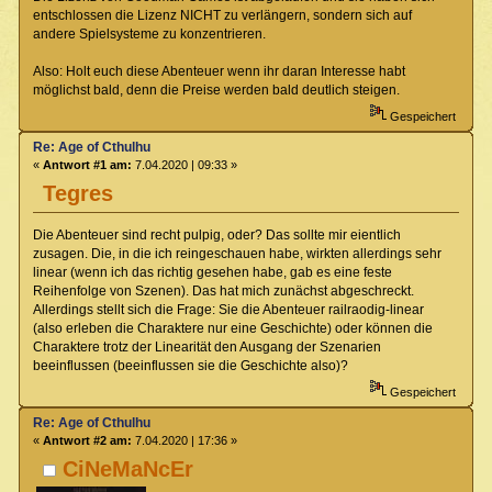
entschlossen die Lizenz NICHT zu verlängern, sondern sich auf
andere Spielsysteme zu konzentrieren.
Also: Holt euch diese Abenteuer wenn ihr daran Interesse habt
möglichst bald, denn die Preise werden bald deutlich steigen.
Gespeichert
Re: Age of Cthulhu
«
Antwort #1 am:
7.04.2020 | 09:33 »
Tegres
Die Abenteuer sind recht pulpig, oder? Das sollte mir eientlich
zusagen. Die, in die ich reingeschauen habe, wirkten allerdings sehr
linear (wenn ich das richtig gesehen habe, gab es eine feste
Reihenfolge von Szenen). Das hat mich zunächst abgeschreckt.
Allerdings stellt sich die Frage: Sie die Abenteuer railraodig-linear
(also erleben die Charaktere nur eine Geschichte) oder können die
Charaktere trotz der Linearität den Ausgang der Szenarien
beeinflussen (beeinflussen sie die Geschichte also)?
Gespeichert
Re: Age of Cthulhu
«
Antwort #2 am:
7.04.2020 | 17:36 »
CiNeMaNcEr