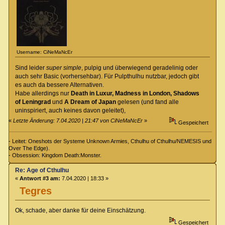
Username: CiNeMaNcEr
Sind leider
super simple
, pulpig und überwiegend geradelinig oder
auch sehr Basic (vorhersehbar). Für Pulpthulhu nutzbar, jedoch gibt
es auch da bessere Alternativen.
Habe allerdings nur
Death in Luxur, Madness in London, Shadows
of Leningrad
und
A Dream of Japan
gelesen (und fand alle
uninspiriert, auch keines davon geleitet),
«
Letzte Änderung: 7.04.2020 | 21:47 von CiNeMaNcEr
»
Gespeichert
- Leitet: Oneshots der Systeme Unknown Armies, Cthulhu of Cthulhu/NEMESIS und
Over The Edge).
- Obsession: Kingdom Death:Monster.
Re: Age of Cthulhu
«
Antwort #3 am:
7.04.2020 | 18:33 »
Tegres
Ok, schade, aber danke für deine Einschätzung.
Gespeichert