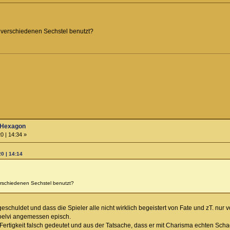
e verschiedenen Sechstel benutzt?
 Hexagon
0 | 14:34 »
0 | 14:14
verschiedenen Sechstel benutzt?
 geschuldet und dass die Spieler alle nicht wirklich begeistert von Fate und zT. nur
oelvi angemessen episch.
-Fertigkeit falsch gedeutet und aus der Tatsache, dass er mit Charisma echten Schad