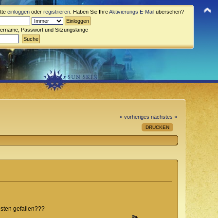
itte
einloggen
oder
registrieren
. Haben Sie Ihre
Aktivierungs E-Mail
übersehen?
zername, Passwort und Sitzungslänge
« vorheriges
nächstes »
DRUCKEN
esten gefallen???