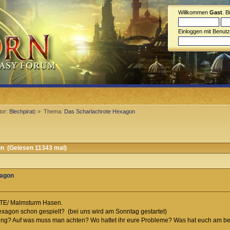
Willkommen
Gast
. B
Einloggen mit Benut
tor:
Blechpirat
) »
Thema:
Das Scharlachrote Hexagon
n (Gelesen 11343 mal)
xagon
FATE/ Malmsturm Hasen.
xagon schon gespielt? (bei uns wird am Sonntag gestartet)
itung? Auf was muss man achten? Wo hattet ihr eure Probleme? Was hat euch am b