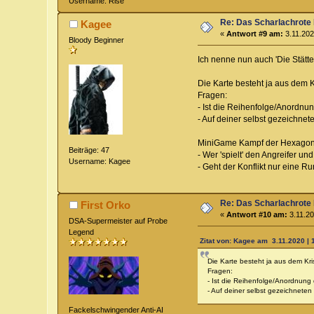
Username: Rise
Re: Das Scharlachrote
Kagee
«
Antwort #9 am:
3.11.202
Bloody Beginner
Ich nenne nun auch 'Die Stät
Die Karte besteht ja aus dem K
Fragen:
- Ist die Reihenfolge/Anordnu
- Auf deiner selbst gezeichnet
MiniGame Kampf der Hexagon
Beiträge: 47
- Wer 'spielt' den Angreifer un
Username: Kagee
- Geht der Konflikt nur eine R
Re: Das Scharlachrote
First Orko
«
Antwort #10 am:
3.11.20
DSA-Supermeister auf Probe
Legend
Zitat von: Kagee am 3.11.2020 | 
Die Karte besteht ja aus dem Kri
Fragen:
- Ist die Reihenfolge/Anordnung
- Auf deiner selbst gezeichneten
Fackelschwingender Anti-AI