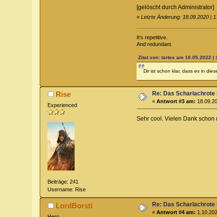
[gelöscht durch Administrator]
«
Letzte Änderung: 18.09.2020 | 1
It's repetitive.
And redundant.
Zitat von: tartex am 10.05.2022 | 
Dir ist schon klar, dass es in d
Re: Das Scharlachrote
Rise
«
Antwort #3 am:
18.09.20
Experienced
Sehr cool. Vielen Dank schon 
Beiträge: 241
Username: Rise
Re: Das Scharlachrote
LordBorsti
«
Antwort #4 am:
1.10.202
Hero