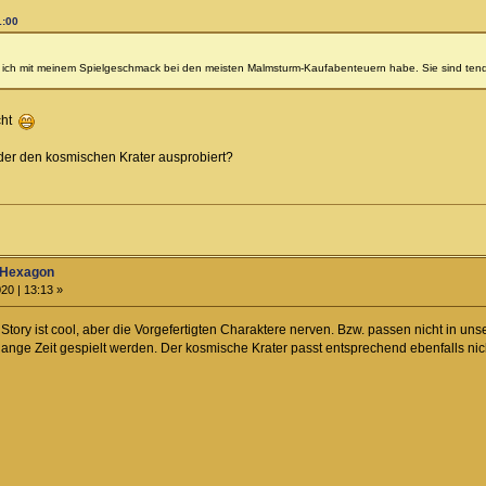
1:00
 ich mit meinem Spielgeschmack bei den meisten Malmsturm-Kaufabenteuern habe. Sie sind tendenz
icht
oder den kosmischen Krater ausprobiert?
 Hexagon
20 | 13:13 »
 Story ist cool, aber die Vorgefertigten Charaktere nerven. Bzw. passen nicht in un
lange Zeit gespielt werden. Der kosmische Krater passt entsprechend ebenfalls nic