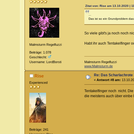
Zitat von: Rise am 13.10.2020 | 1
...
Das ist so ein Grundproblem das
So viele gibt's ja noch noch n
Habt ihr auch Tentakelfinger 
Malmsturm Regelfuzzi
Beiträge: 1.078
Geschlecht:
Malmsturm Regelfuzzi
Username: LordBorsti
www.Malmsturm.de
Re: Das Scharlachrote
Rise
«
Antwort #8 am:
13.10.20
Experienced
Tentakelfinger noch nicht. Die
die meistens auch über einbe 
Beiträge: 241