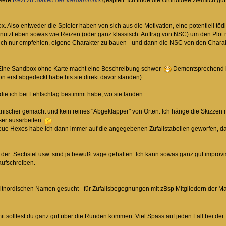
nsere
Rezi zu
Stätten der Verdammnis
gespielt. Ich finde die Grundidee ziemlich gu
. Also entweder die Spieler haben von sich aus die Motivation, eine potentiell tödl
utzt eben sowas wie Reizen (oder ganz klassisch: Auftrag von NSC) um den Plot m
h nur empfehlen, eigene Charakter zu bauen - und dann die NSC von den Chara
 Eine Sandbox ohne Karte macht eine Beschreibung schwer
Dementsprechend hab
n erst abgedeckt habe bis sie direkt davor standen):
r die ich bei Fehlschlag bestimmt habe, wo sie landen:
ischer gemacht und kein reines "Abgeklapper" von Orten. Ich hänge die Skizzen mal
ser ausarbeiten
e Hexes habe ich dann immer auf die angegebenen Zufallstabellen geworfen, das 
, der Sechstel usw. sind ja bewußt vage gehalten. Ich kann sowas ganz gut improvis
aufschreiben.
 altnordischen Namen gesucht - für Zufallsbegegnungen mit zBsp Mitgliedern der M
it solltest du ganz gut über die Runden kommen. Viel Spass auf jeden Fall bei d