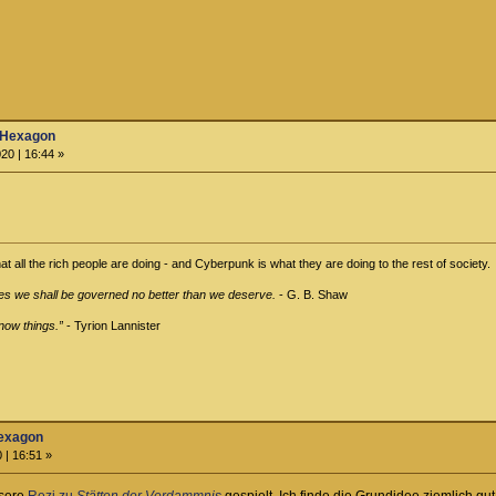
 Hexagon
20 | 16:44 »
all the rich people are doing - and Cyberpunk is what they are doing to the rest of society.
es we shall be governed no better than we deserve.
- G. B. Shaw
now things.”
- Tyrion Lannister
Hexagon
 | 16:51 »