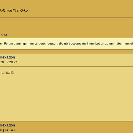
7:41 von First Orko
»
15:34
iesem Forum darum geht mit anderen Leuten, die nix besseres mit ihrem Leben zu tun haben, um ein
 Hexagon
20 | 22:06 »
mal dafür.
 Hexagon
0 | 14:14 »