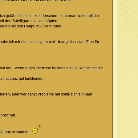
t, man muss aber SL ein bißchen vorbereiten.
ich gefährliche Insel zu erforschen - oder man verknüpft die
it den Spielfiguren zu verknüpfen.
kteren mit den Haupt-NSC verbinden.
e ich mir eine selbst gemacht - bzw gleich zwei: Eine für
 ran... wenn reges Interesse bestehen sollte, könnte ich die
hat ganz gut funktioniert.
ieren, aber wer damit Probleme hat sollte sich ein paar
annschaft.
er Runde schonmal!