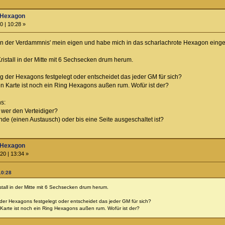
 Hexagon
0 | 10:28 »
ten der Verdammnis' mein eigen und habe mich in das scharlachrote Hexagon einge
ristall in der Mitte mit 6 Sechsecken drum herum.
ng der Hexagons festgelegt oder entscheidet das jeder GM für sich?
en Karte ist noch ein Ring Hexagons außen rum. Wofür ist der?
s:
d wer den Verteidiger?
unde (einen Austausch) oder bis eine Seite ausgeschaltet ist?
 Hexagon
20 | 13:34 »
10:28
stall in der Mitte mit 6 Sechsecken drum herum.
 der Hexagons festgelegt oder entscheidet das jeder GM für sich?
 Karte ist noch ein Ring Hexagons außen rum. Wofür ist der?