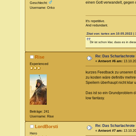
einen Gott verwandelt, gegen 
Geschlecht:
Username: Orko
It's repetitive.
And redundant.
Zitat von: tartex am 10.05.2022 | 
Dir ist schon klar, dass es in d
Re: Das Scharlachrote
Rise
«
Antwort #6 am:
13.10.20
Experienced
kurzes Feedback zu unseren ER
zu kosten wäre definitiv mehr
Speilern überhaupt nicht klar 
Das ist so ein Grundproblem d
low fantasy.
Beiträge: 241
Username: Rise
Re: Das Scharlachrote
LordBorsti
«
Antwort #7 am:
13.10.20
Hero