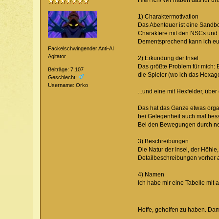
Hier! Ich! Wir haben das für u
1) Charaktermotivation
Das Abenteuer ist eine Sandbox
Charaktere mit den NSCs und n
Dementsprechend kann ich euc
Fackelschwingender Anti-AI
Agitator
2) Erkundung der Insel
Das größte Problem für mich:
Beiträge: 7.107
die Spieler (wo ich das Hexago
Geschlecht:
Username: Orko
...und eine mit Hexfelder, übe
Das hat das Ganze etwas organ
bei Gelegenheit auch mal bes
Bei den Bewegungen durch neu
3) Beschreibungen
Die Natur der Insel, der Höhle
Detailbeschreibungen vorher 
4) Namen
Ich habe mir eine Tabelle mit
Hoffe, geholfen zu haben. Dam