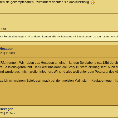
den sie gekämpft haben - zumindest dachten sie das kurzfristig
15:34
iesem Forum darum geht mit anderen Leuten, die nix besseres mit ihrem Leben zu tun haben, um ein
 Hexagon
20 | 11:00 »
fahrungen: Wir haben das Hexagon an einem langen Spielabend (ca.12h) durch ges
ere Sessions gebraucht. Dafür war uns dann die Story zu "verrückt/magisch". Auc
und wurde auch nicht weiter integriert. Wir sind also weit unter dem Potenzial des 
as ich mit meinem Spielgeschmack bei den meisten Malmsturm-Kaufabenteuern habe
 Hexagon
20 | 11:34 »