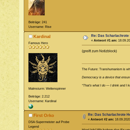
Beiträge: 241
Username: Rise
Re: Das Scharlachrote
Kardinal
«
Antwort #1 am:
18.09.20
Famous Hero
(greift zum Notizblock)
The Future: Transhumanism is what 
Democracy is a device that ensur
“That's what I do — I drink and I k
Malmsturm: Weltenspinner
Beiträge: 2.212
Username: Kardinal
Re: Das Scharlachrote 
First Orko
«
Antwort #2 am:
18.09.2020
DSA-Supermeister auf Probe
Legend