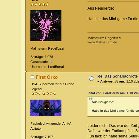
Aus Neugierde:
Habt ihr das Mini-game für di
Malmsturm Regelfuzzi
www.Malmsturm.de
Malmsturm Regelfuzzi
Beiträge: 1.078
Geschlecht:
Username: LordBorsti
Re: Das Scharlachrote
First Orko
«
Antwort #5 am:
1.10.202
DSA-Supermeister auf Probe
Legend
Zitat von: LordBorsti am 1.10.202
Aus Neugierde:
Habt ihr das Mini-game für die 
Fackelschwingender Anti-AI
Leider nicht. Das war der Zeit
Agitator
Dafür war der Endkampf mit S
Fun fact: Ich habe seine Seidr
Beiträge: 7.107