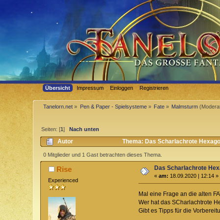
Übersicht
Impressum
Einloggen
Registrieren
Tanelorn.net
»
Pen & Paper - Spielsysteme
»
Fate
»
Malmsturm
(Modera
Seiten: [
1
]
Nach unten
Autor
Thema: Das Scharlachrote Hexago
0 Mitglieder und 1 Gast betrachten dieses Thema.
Das Scharlachrote He
Rise
«
am:
18.09.2020 | 12:14 »
Experienced
Mal eine Frage an die alten 
Wer hat das SCharlachtrote He
Gibt es Tipps für die Vorbere