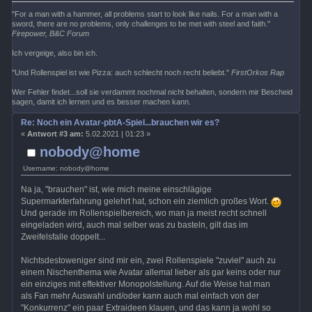
"For a man with a hammer, all problems start to look like nails. For a man with a
sword, there are no problems, only challenges to be met with steel and faith."
Firepower, B&C Forum
Ich vergeige, also bin ich.
"Und Rollenspiel ist wie Pizza: auch schlecht noch recht beliebt."
FirstOrkos Rap
Wer Fehler findet...soll sie verdammt nochmal nicht behalten, sondern mir Bescheid
sagen, damit ich lernen und es besser machen kann.
Re: Noch ein Avatar-pbtA-Spiel...brauchen wir es?
«
Antwort #3 am:
5.02.2021 | 01:23 »
nobody@home
Username: nobody@home
Na ja, "brauchen" ist, wie mich meine einschlägige
Supermarkterfahrung gelehrt hat, schon ein ziemlich großes Wort.
Und gerade im Rollenspielbereich, wo man ja meist recht schnell
eingeladen wird, auch mal selber was zu basteln, gilt das im
Zweifelsfalle doppelt...
Nichtsdestoweniger sind mir ein, zwei Rollenspiele "zuviel" auch zu
einem Nischenthema wie Avatar allemal lieber als gar keins oder nur
ein einziges mit effektiver Monopolstellung. Auf die Weise hat man
als Fan mehr Auswahl und/oder kann auch mal einfach von der
"Konkurrenz" ein paar Extraideen klauen, und das kann ja wohl so