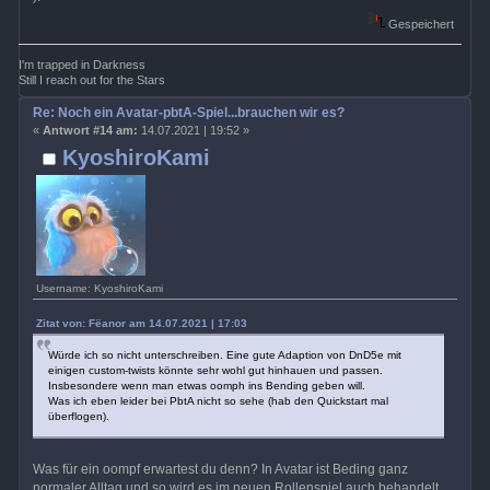
Gespeichert
I'm trapped in Darkness
Still I reach out for the Stars
Re: Noch ein Avatar-pbtA-Spiel...brauchen wir es?
«
Antwort #14 am:
14.07.2021 | 19:52 »
KyoshiroKami
Username: KyoshiroKami
Zitat von: Fëanor am 14.07.2021 | 17:03
Würde ich so nicht unterschreiben. Eine gute Adaption von DnD5e mit
einigen custom-twists könnte sehr wohl gut hinhauen und passen.
Insbesondere wenn man etwas oomph ins Bending geben will.
Was ich eben leider bei PbtA nicht so sehe (hab den Quickstart mal
überflogen).
Was für ein oompf erwartest du denn? In Avatar ist Beding ganz
normaler Alltag und so wird es im neuen Rollenspiel auch behandelt.