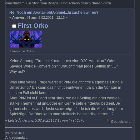
dauerhaftem. Ein Stein zum Beispiel. Und schreib deinen Namen dazu.
Re: Noch ein Avatar-pbtA-Spiel...brauchen wir es?
«
Antwort #6 am:
5.02.2021 | 12:13 »
First Orko
Username: Orko
Keine Ahnung. "Brauchte" man noch eine D20-Adaption? Oder
Savage Worlds-Konversion? "Braucht" man jedes Setting in 5E?
Why not?
Was eine valide Frage wäre: Ist PbtA die
richtige
Regelbasis für die
Umsetzung? Ich kann das nicht beantworten, da ich die Vorlage in
diesem Fall nicht kenne.
Aber PbtA ist m.E. dort sehr stark, wo das Setting ein oder wenige,
starke Themen hat und/oder ein Genre sehr eindeutig bedient. Je
generischer es wird, desto schwieriger finde ich die Abbildung über
Spielzüge. Darüber kann man vielleicht besser diskutieren...?
«
Letzte Änderung: 5.02.2021 | 12:15 von First Orko
»
Gespeichert
It's repetitive.
And redundant.