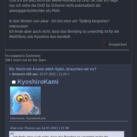
Und ich bin jetzt nicht der aktive Advokat für DnD 5e, btw. Ich sage
nur, ich sehe die DnD 5e Schiene nicht automatisch als
abwegiger/schlechter als PbtA.
In den Worten von aikar - Ich bin eher am "Setting bespielen"
interessiert.
Ich finde aber auch nicht, dass das Bending so unwichtig ist für die
Welt/Story, wie Kyoshiro das darstellt.
Gespeichert
I'm trapped in Darkness
Still I reach out for the Stars
Re: Noch ein Avatar-pbtA-Spiel...brauchen wir es?
«
Antwort #20 am:
15.07.2021 | 11:24 »
KyoshiroKami
Username: KyoshiroKami
Zitat von: Fëanor am 14.07.2021 | 21:58
Ich finde aber auch nicht, dass das Bending so unwichtig ist für die