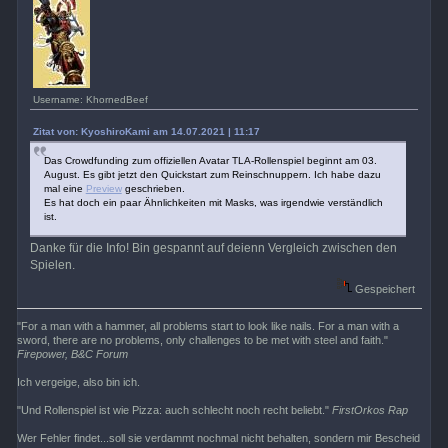
Username: KhornedBeef
Zitat von: KyoshiroKami am 14.07.2021 | 11:17
Das Crowdfunding zum offiziellen Avatar TLA-Rollenspiel beginnt am 03.
August. Es gibt jetzt den Quickstart zum Reinschnuppern. Ich habe dazu
mal eine
Preview
geschrieben.
Es hat doch ein paar Ähnlichkeiten mit Masks, was irgendwie verständlich
ist.
Danke für die Info! Bin gespannt auf deienn Vergleich zwischen den
Spielen.
Gespeichert
"For a man with a hammer, all problems start to look like nails. For a man with a
sword, there are no problems, only challenges to be met with steel and faith."
Firepower, B&C Forum
Ich vergeige, also bin ich.
"Und Rollenspiel ist wie Pizza: auch schlecht noch recht beliebt."
FirstOrkos Rap
Wer Fehler findet...soll sie verdammt nochmal nicht behalten, sondern mir Bescheid