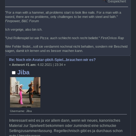
Gespeichert
"For a man with a hammer, all problems start to look like nails. For a man with a
sword, there are no problems, only challenges to be met with steel and faith."
Firepower, B&C Forum
Ich vergeige, also bin ich.
"Und Rollenspiel ist wie Pizza: auch schlecht noch recht beliebt."
FirstOrkos Rap
Wer Fehler findet...soll sie verdammt nochmal nicht behalten, sondern mir Bescheid
sagen, damit ich lernen und es besser machen kann.
Re: Noch ein Avatar-pbtA-Spiel...brauchen wir es?
«
Antwort #1 am:
4.02.2021 | 23:34 »
Jiba
Username: Jiba
Interessant wird es ja vor allem dann, wenn wir neues, kanonisches
Material zur Spielwelt bekommen oder zumindest eine schmucke
Settingzusammenfassung. Regeltechnisch gibt es ja durchaus schon