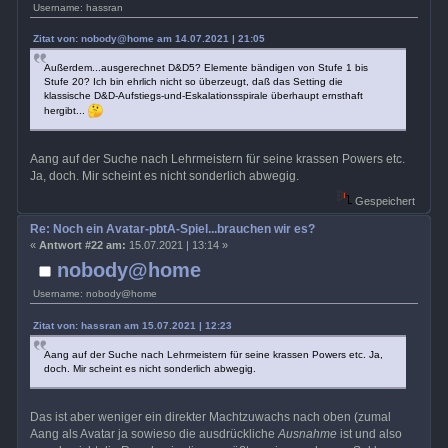
Username: hassran
Zitat von: nobody@home am 14.07.2021 | 21:05
Außerdem...ausgerechnet D&D5? Elemente bändigen von Stufe 1 bis
Stufe 20? Ich bin ehrlich nicht so überzeugt, daß das Setting die
klassische D&D-Aufstiegs-und-Eskalationsspirale überhaupt ernsthaft
hergibt...
Aang auf der Suche nach Lehrmeistern für seine krassen Powers etc.
Ja, doch. Mir scheint es nicht sonderlich abwegig.
Gespeichert
Re: Noch ein Avatar-pbtA-Spiel...brauchen wir es?
«
Antwort #22 am:
15.07.2021 | 13:14 »
nobody@home
Username: nobody@home
Zitat von: hassran am 15.07.2021 | 12:23
Aang auf der Suche nach Lehrmeistern für seine krassen Powers etc. Ja,
doch. Mir scheint es nicht sonderlich abwegig.
Das ist aber weniger ein direkter Machtzuwachs nach oben (zumal
Aang als Avatar ja sowieso die ausdrückliche
Ausnahme
ist und also