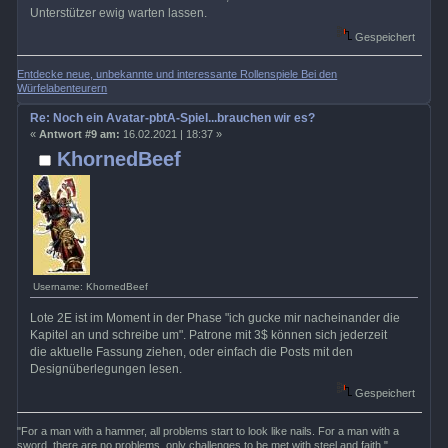
Unterstützer ewig warten lassen.
Gespeichert
Entdecke neue, unbekannte und interessante Rollenspiele Bei den
Würfelabenteurern
Re: Noch ein Avatar-pbtA-Spiel...brauchen wir es?
«
Antwort #9 am:
16.02.2021 | 18:37 »
KhornedBeef
Username: KhornedBeef
Lote 2E ist im Moment in der Phase "ich gucke mir nacheinander die
Kapitel an und schreibe um". Patrone mit 3$ können sich jederzeit
die aktuelle Fassung ziehen, oder einfach die Posts mit den
Designüberlegungen lesen.
Gespeichert
"For a man with a hammer, all problems start to look like nails. For a man with a
sword, there are no problems, only challenges to be met with steel and faith."