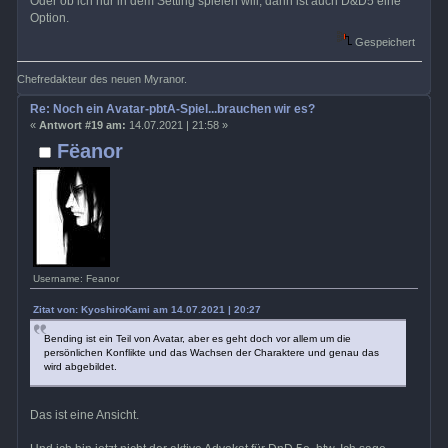
Oder ob ich nur in dem Setting spielen will, dann ist auch D&D5 eine
Option.
Gespeichert
Chefredakteur des neuen Myranor.
Re: Noch ein Avatar-pbtA-Spiel...brauchen wir es?
«
Antwort #19 am:
14.07.2021 | 21:58 »
Fëanor
Username: Feanor
Zitat von: KyoshiroKami am 14.07.2021 | 20:27
Bending ist ein Teil von Avatar, aber es geht doch vor allem um die
persönlichen Konflikte und das Wachsen der Charaktere und genau das
wird abgebildet.
Das ist eine Ansicht.