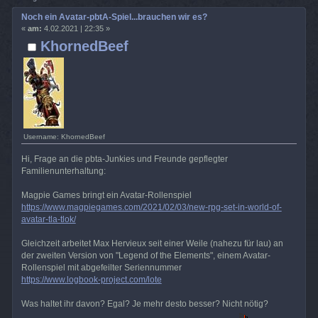
Noch ein Avatar-pbtA-Spiel...brauchen wir es?
«
am:
4.02.2021 | 22:35 »
KhornedBeef
Username: KhornedBeef
Hi, Frage an die pbta-Junkies und Freunde gepflegter
Familienunterhaltung:
Magpie Games bringt ein Avatar-Rollenspiel
https://www.magpiegames.com/2021/02/03/new-rpg-set-in-world-of-
avatar-tla-tlok/
Gleichzeit arbeitet Max Hervieux seit einer Weile (nahezu für lau) an
der zweiten Version von "Legend of the Elements", einem Avatar-
Rollenspiel mit abgefeilter Seriennummer
https://www.logbook-project.com/lote
Was haltet ihr davon? Egal? Je mehr desto besser? Nicht nötig?