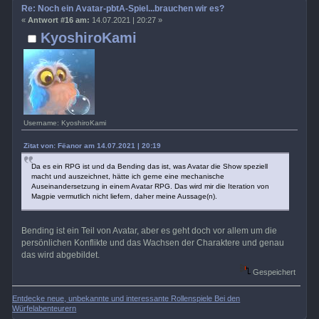
Re: Noch ein Avatar-pbtA-Spiel...brauchen wir es?
«
Antwort #16 am:
14.07.2021 | 20:27 »
KyoshiroKami
Username: KyoshiroKami
Zitat von: Fëanor am 14.07.2021 | 20:19
Da es ein RPG ist und da Bending das ist, was Avatar die Show speziell
macht und auszeichnet, hätte ich gerne eine mechanische
Auseinandersetzung in einem Avatar RPG. Das wird mir die Iteration von
Magpie vermutlich nicht liefern, daher meine Aussage(n).
Bending ist ein Teil von Avatar, aber es geht doch vor allem um die
persönlichen Konflikte und das Wachsen der Charaktere und genau
das wird abgebildet.
Gespeichert
Entdecke neue, unbekannte und interessante Rollenspiele Bei den
Würfelabenteurern