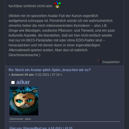
furchtbar schlimm nicht sein.
(Wobei mir im speziellen Avatar-Fall der Kanon eigentlich
weitgehend schnuppe ist. Persönlich würde ich mir wahrscheinlich
ohnehin lieber die mich interessierenden Kernideen -- also z.B.
Dinge wie Bändigen, exotische Pflanzen- und Tierwelt, und ein paar
kulturelle Aspekte, die klarstellen, daß wir hier nicht einfach wieder
mal nur im 08/15-Fäntelalter mit oder ohne EDO-Faktor sind --
herauspicken und mit denen dann in einer eigenständigen
Alternativwelt spielen wollen. Aber das ist natürlich
Geschmackssache.)
Gespeichert
Re: Noch ein Avatar-pbtA-Spiel...brauchen wir es?
«
Antwort #4 am:
5.02.2021 | 07:19 »
aikar
Username: aikar
Zitat von: KhornedBeef am 4.02.2021 | 22:35