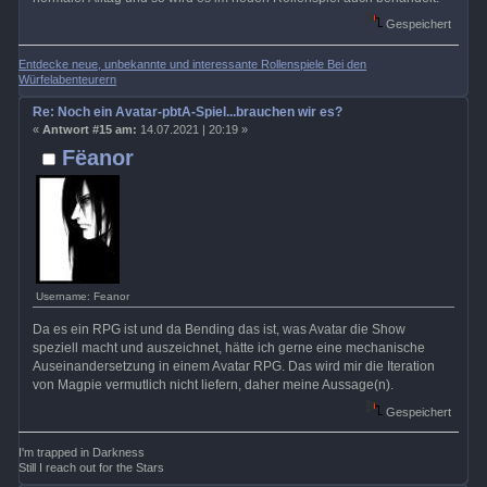
Gespeichert
Entdecke neue, unbekannte und interessante Rollenspiele Bei den
Würfelabenteurern
Re: Noch ein Avatar-pbtA-Spiel...brauchen wir es?
«
Antwort #15 am:
14.07.2021 | 20:19 »
Fëanor
Username: Feanor
Da es ein RPG ist und da Bending das ist, was Avatar die Show
speziell macht und auszeichnet, hätte ich gerne eine mechanische
Auseinandersetzung in einem Avatar RPG. Das wird mir die Iteration
von Magpie vermutlich nicht liefern, daher meine Aussage(n).
Gespeichert
I'm trapped in Darkness
Still I reach out for the Stars