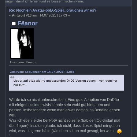
sagen, damit ich lernen und es besser machen kann.
Re: Noch ein Avatar-pbtA-Spiel...brauchen wir es?
«
Antwort #13 am:
14.07.2021 | 17:03 »
Fëanor
Username: Feanor
Zitat von: Sequenzer am 14.07.2021 | 12:55
Lieber auf ptba wie ne unpassenden DnD5 Version davon... von dem her
nur zu^^
Würde ich so nicht unterschreiben. Eine gute Adaption von DnD5e
mit einigen custom-twists könnte sehr wohl gut hinhauen und
passen. Insbesondere wenn man etwas oomph ins Bending geben
will.
Was ich eben leider bei PbtA nicht so sehe (hab den Quickstart mal
überflogen). Insofern glaube ich nicht, dass dieses Spiel mir geben
wird, was ich gerne hätte (wie oben schon mal gesagt, ich weiss
).