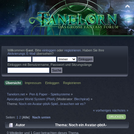
Willkommen
Gast
. Bitte
einloggen
oder
registrieren
. Haben Sie Ihre
Aktivierungs E-Mail
übersehen?
Einloggen mit Benutzername, Passwort und Sitzungslänge
Übersicht
Impressum
Einloggen
Registrieren
Tanelorn.net
»
Pen & Paper - Spielsysteme
»
Apocalypse World System (PbtA)
(Moderator:
Blechpirat
) »
Thema:
Noch ein Avatar-pbtA-Spiel...brauchen wir es?
« vorheriges
nächstes »
DRUCKEN
Seiten:
1
2
[
Alle
]
Nach unten
Autor
Thema: Noch ein Avatar-pbtA-
Spiel...brauchen wir es? (Gelesen 5692 mal)
0 Mitglieder und 1 Gast betrachten dieses Thema.