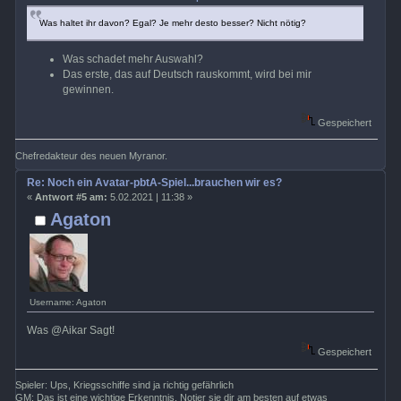
Was haltet ihr davon? Egal? Je mehr desto besser? Nicht nötig?
Was schadet mehr Auswahl?
Das erste, das auf Deutsch rauskommt, wird bei mir
gewinnen.
Gespeichert
Chefredakteur des neuen Myranor.
Re: Noch ein Avatar-pbtA-Spiel...brauchen wir es?
«
Antwort #5 am:
5.02.2021 | 11:38 »
Agaton
Username: Agaton
Was @Aikar Sagt!
Gespeichert
Spieler: Ups, Kriegsschiffe sind ja richtig gefährlich
GM: Das ist eine wichtige Erkenntnis. Notier sie dir am besten auf etwas