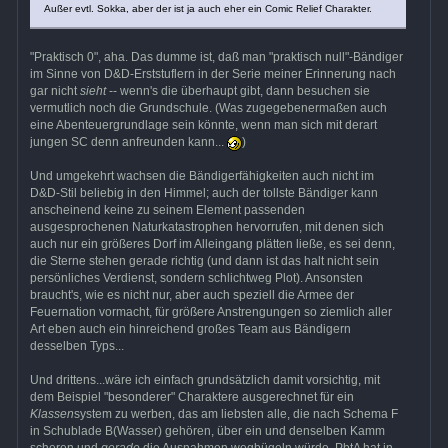
Außer evtl. Sokka, aber der ist ja auch eher ein Comic Relief Charakter.
"Praktisch 0", aha. Das dumme ist, daß man "praktisch null"-Bändiger
im Sinne von D&D-Erststuflern in der Serie meiner Erinnerung nach
gar nicht
sieht
-- wenn's die überhaupt gibt, dann besuchen sie
vermutlich noch die Grundschule. (Was zugegebenermaßen auch
eine Abenteuergrundlage sein könnte, wenn man sich mit derart
jungen SC denn anfreunden kann...
)
Und umgekehrt wachsen die Bändigerfähigkeiten auch nicht im
D&D-Stil beliebig in den Himmel; auch der tollste Bändiger kann
anscheinend keine zu seinem Element passenden
ausgesprochenen Naturkatastrophen hervorrufen, mit denen sich
auch nur ein größeres Dorf im Alleingang plätten ließe, es sei denn,
die Sterne stehen gerade richtig (und dann ist das halt nicht sein
persönliches Verdienst, sondern schlichtweg Plot). Ansonsten
braucht's, wie es nicht nur, aber auch speziell die Armee der
Feuernation vormacht, für größere Anstrengungen so ziemlich aller
Art eben auch ein hinreichend großes Team aus Bändigern
desselben Typs...
Und drittens...wäre ich einfach grundsätzlich damit vorsichtig, mit
dem Beispiel "besonderer" Charaktere ausgerechnet für ein
Klassen
system zu werben, das am liebsten alle, die nach Schema F
in Schublade B(Wasser) gehören, über ein und denselben Kamm
scheren und
gerade
die Ausnahmen wegbügeln würde. PbtA hat in