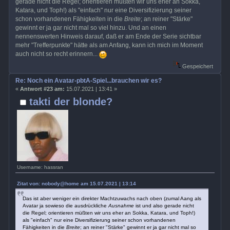
gerade nicht die Regel; orientieren müßten wir uns eher an Sokka,
Katara, und Toph!) als "einfach" nur eine Diversifizierung seiner
schon vorhandenen Fähigkeiten in die
Breite
; an reiner "Stärke"
gewinnt er ja gar nicht mal so viel hinzu. Und an einen
nennenswerten Hinweis darauf, daß er am Ende der Serie sichtbar
mehr "Trefferpunkte" hätte als am Anfang, kann ich mich im Moment
auch nicht so recht erinnern...
Gespeichert
Re: Noch ein Avatar-pbtA-Spiel...brauchen wir es?
«
Antwort #23 am:
15.07.2021 | 13:41 »
takti der blonde?
Username: hassran
Zitat von: nobody@home am 15.07.2021 | 13:14
Das ist aber weniger ein direkter Machtzuwachs nach oben (zumal Aang als
Avatar ja sowieso die ausdrückliche
Ausnahme
ist und also gerade nicht
die Regel; orientieren müßten wir uns eher an Sokka, Katara, und Toph!)
als "einfach" nur eine Diversifizierung seiner schon vorhandenen
Fähigkeiten in die
Breite
; an reiner "Stärke" gewinnt er ja gar nicht mal so