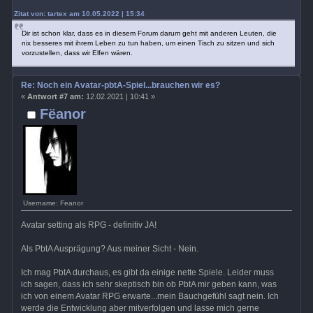
Zitat von: tartex am 10.05.2022 | 15:34
Dir ist schon klar, dass es in diesem Forum darum geht mit anderen Leuten, die
nix besseres mit ihrem Leben zu tun haben, um einen Tisch zu sitzen und sich
vorzustellen, dass wir Elfen wären.
Re: Noch ein Avatar-pbtA-Spiel...brauchen wir es?
«
Antwort #7 am:
12.02.2021 | 10:41 »
Fëanor
Username: Feanor
Avatar setting als RPG - definitiv JA!
Als PbtA Ausprägung? Aus meiner Sicht - Nein.
Ich mag PbtA durchaus, es gibt da einige nette Spiele. Leider muss
ich sagen, dass ich sehr skeptisch bin ob PbtA mir geben kann, was
ich von einem Avatar RPG erwarte...mein Bauchgefühl sagt nein. Ich
werde die Entwicklung aber mitverfolgen und lasse mich gerne