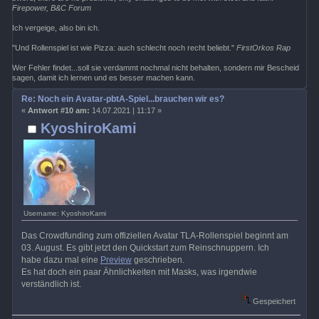
Firepower, B&C Forum
Ich vergeige, also bin ich.
"Und Rollenspiel ist wie Pizza: auch schlecht noch recht beliebt."
FirstOrkos Rap
Wer Fehler findet...soll sie verdammt nochmal nicht behalten, sondern mir Bescheid
sagen, damit ich lernen und es besser machen kann.
Re: Noch ein Avatar-pbtA-Spiel...brauchen wir es?
«
Antwort #10 am:
14.07.2021 | 11:17 »
KyoshiroKami
Username: KyoshiroKami
Das Crowdfunding zum offiziellen Avatar TLA-Rollenspiel beginnt am
03. August. Es gibt jetzt den Quickstart zum Reinschnuppern. Ich
habe dazu mal eine
Preview
geschrieben.
Es hat doch ein paar Ähnlichkeiten mit Masks, was irgendwie
verständlich ist.
Gespeichert