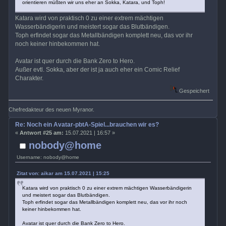
orientieren müßten wir uns eher an Sokka, Katara, und Toph!
Katara wird von praktisch 0 zu einer extrem mächtigen
Wasserbändigerin und meistert sogar das Blutbändigen.
Toph erfindet sogar das Metallbändigen komplett neu, das vor ihr
noch keiner hinbekommen hat.
Avatar ist quer durch die Bank Zero to Hero.
Außer evtl. Sokka, aber der ist ja auch eher ein Comic Relief
Charakter.
Gespeichert
Chefredakteur des neuen Myranor.
Re: Noch ein Avatar-pbtA-Spiel...brauchen wir es?
«
Antwort #25 am:
15.07.2021 | 16:57 »
nobody@home
Username: nobody@home
Zitat von: aikar am 15.07.2021 | 15:25
Katara wird von praktisch 0 zu einer extrem mächtigen Wasserbändigerin
und meistert sogar das Blutbändigen.
Toph erfindet sogar das Metallbändigen komplett neu, das vor ihr noch
keiner hinbekommen hat.
Avatar ist quer durch die Bank Zero to Hero.