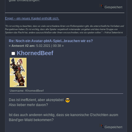
gute Umsetzungen.
Gespeichert
Engel – ein neues Kapitel enthüllt sich.
“Es ist wichtig zu beachten, dass es viele verschiedene Arten von Rollenspielern gibt, die unterschiedliche Vorlieben und
Perspektiven haben. Es ist wichtig, dass alle Spieler respektvoll miteinander umgehen und dass keine Gruppe von
Spielern das Recht hat, andere auszuschließen oder ihnen vorzuschreiben, wie sie spielen sollen.“
– Hofrat Settembrini
Re: Noch ein Avatar-pbtA-Spiel...brauchen wir es?
«
Antwort #2 am:
5.02.2021 | 00:38 »
KhornedBeef
Username: KhornedBeef
Das ist ineffizient, aber akzeptabel
Also lieber mehr davon?
Ist das auch anderen wichtig, dass sie kanonische G'schichten ausm
Bänd'ger-Wald bekommen?
Gespeichert