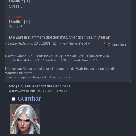
Health 2 [ 3 ]
Stress 3
Pramod
Health 1 [ 4 ]
Stress 5
Die Zahl in Klammern gibt den max. Strength / Health Wert an.
«
Letzte Änderung: 18.05.2021 | 21:47 von Ham's the R
»
Gespeichert
Power Gamer: 38% | Butt-Kicker: 8% | Tactician: 67% | Specialist: 38%
Method Actor: 96% | Storyteller: 83% | Casual Gamer: 13%
Nur wenige Menschen sind stark genug, um die Wahrheit zu sagen und die
Wahrheit zu hören.
- Luc de Clapiers Marquis de Vauvenargues -
Re: [A7] Aktueller Status der Chars
«
Antwort #1 am:
15.05.2021 | 17:03 »
Gunthar