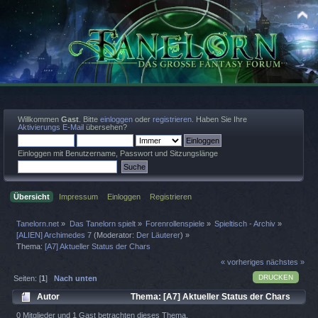
Willkommen
Gast
. Bitte
einloggen
oder
registrieren
. Haben Sie Ihre
Aktivierungs E-Mail
übersehen?
Einloggen mit Benutzername, Passwort und Sitzungslänge
Übersicht
Impressum
Einloggen
Registrieren
Tanelorn.net
»
Das Tanelorn spielt
»
Forenrollenspiele
»
Spieltisch - Archiv
»
[ALIEN] Archimedes 7
(Moderator:
Der Läuterer
) »
Thema:
[A7] Aktueller Status der Chars
« vorheriges
nächstes »
DRUCKEN
Seiten: [
1
]
Nach unten
Autor
Thema: [A7] Aktueller Status der Chars
(Gelesen 1244 mal)
0 Mitglieder und 1 Gast betrachten dieses Thema.