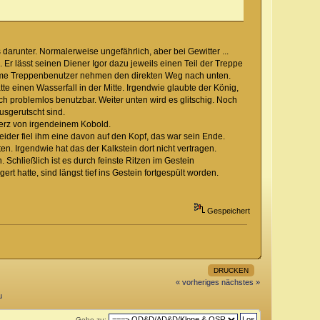
darunter. Normalerweise ungefährlich, aber bei Gewitter ...
 Er lässt seinen Diener Igor dazu jeweils einen Teil der Treppe
me Treppenbenutzer nehmen den direkten Weg nach unten.
e einen Wasserfall in der Mitte. Irgendwie glaubte der König,
 problemlos benutzbar. Weiter unten wird es glitschig. Noch
usgerutscht sind.
erz von irgendeinem Kobold.
der fiel ihm eine davon auf den Kopf, das war sein Ende.
en. Irgendwie hat das der Kalkstein dort nicht vertragen.
Schließlich ist es durch feinste Ritzen im Gestein
t hatte, sind längst tief ins Gestein fortgespült worden.
Gespeichert
DRUCKEN
« vorheriges
nächstes »
u
Gehe zu: