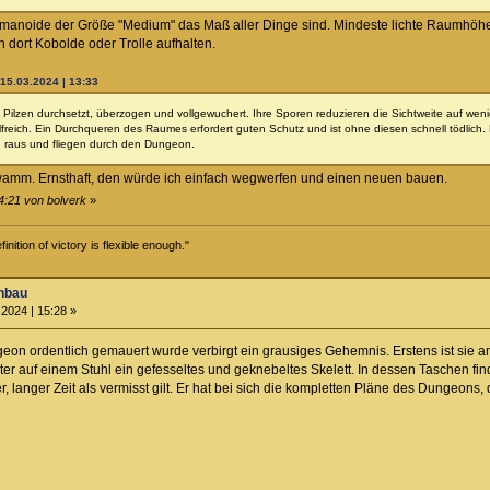
humanoide der Größe "Medium" das Maß aller Dinge sind. Mindeste lichte Raumhöhe 
h dort Kobolde oder Trolle aufhalten.
 15.03.2024 | 13:33
ilzen durchsetzt, überzogen und vollgewuchert. Ihre Sporen reduzieren die Sichtweite auf wenige M
freich. Ein Durchqueren des Raumes erfordert guten Schutz und ist ohne diesen schnell tödlich. 
raus und fliegen durch den Dungeon.
mm. Ernsthaft, den würde ich einfach wegwerfen und einen neuen bauen.
4:21 von bolverk
»
inition of victory is flexible enough."
nbau
2024 | 15:28 »
on ordentlich gemauert wurde verbirgt ein grausiges Gehemnis. Erstens ist sie an 
hinter auf einem Stuhl ein gefesseltes und geknebeltes Skelett. In dessen Taschen
ger, langer Zeit als vermisst gilt. Er hat bei sich die kompletten Pläne des Dungeo