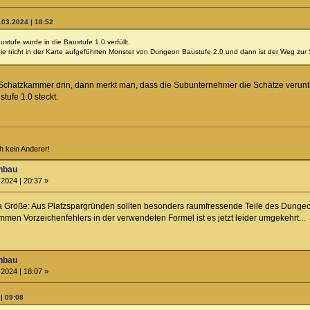
.03.2024 | 18:52
tufe wurde in die Baustufe 1.0 verfüllt.
 die nicht in der Karte aufgeführten Monster von Dungeon Baustufe 2.0 und dann ist der Weg zur 
 Schatzkammer drin, dann merkt man, dass die Subunternehmer die Schätze verunt
ufe 1.0 steckt.
ch kein Anderer!
nbau
2024 | 20:37 »
Größe: Aus Platzspargründen sollten besonders raumfressende Teile des Dungeons
men Vorzeichenfehlers in der verwendeten Formel ist es jetzt leider umgekehrt...
nbau
2024 | 18:07 »
| 09:08