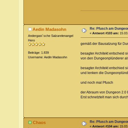
Re: Pfusch am Dungeo
Aedin Madasohn
«
Antwort #103 am:
15.03.
Andergast´sche Salzarelenangel
Hero
gemäß der Bausatzung für Dun
Beiträge: 1.839
besagter Architekt entscheid 
Username: Aedin Madasohn
von den Dungeonplünderer als
besagter Architekt entschied s
und lenken die Dungeonplünd
und noch mal Pfusch
der Abraum von Dungeon 2.0 Ba
Erst schnetztelt man sich durc
Re: Pfusch am Dungeo
Chaos
«
Antwort #104 am:
15.03.