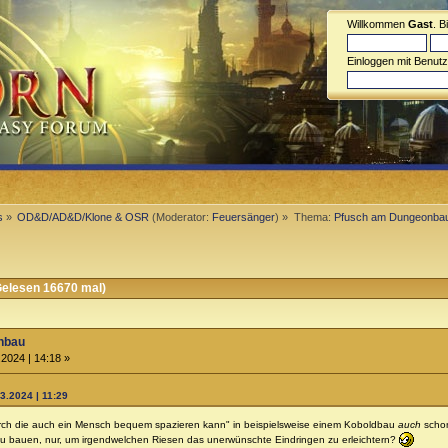
Willkommen
Gast
. B
Einloggen mit Benut
s
»
OD&D/AD&D/Klone & OSR
(Moderator:
Feuersänger
) »
Thema:
Pfusch am Dungeonba
elesen 16670 mal)
nbau
2024 | 14:18 »
.2024 | 11:29
durch die auch ein Mensch bequem spazieren kann" in beispielsweise einem Koboldbau
auch
schon
zu bauen, nur, um irgendwelchen Riesen das unerwünschte Eindringen zu erleichtern?