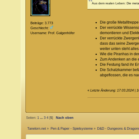
Aus dem realen Leben: Die metal
Die große Metalltreppe
Beiträge: 3.773
Der verrückte Wissensch
Geschlecht:
demontieren und Elek
Username: Prof. Galgenhöfer
Der verrückte Zwergenk
dass das seine Zwerge 
weiter unten steht all
Wie die Piranhas in d
Zum Andenken an die er
Die Festung fand ihr En
Die Schatzkammer befand
abgeflossen, die es nac
«
Letzte Änderung: 17.03.2024 | 
Seiten:
1
...
3
4
[
5
]
Nach oben
Tanelorn.net
»
Pen & Paper - Spielsysteme
»
D&D - Dungeons & Dragon