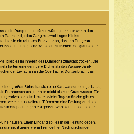
 dass sein Dungeon einstürzen würde, denn der war in den
jeden Raum und jeden Gang mit zwei Lagen Klinkern
rachte sie ein robustes Bronzetor an, das den Dungeon
bei Bedarf auf magische Weise aufzufrischen. So, glaubte der
kte, blieb es im Inneren des Dungeons zunächst trocken. Die
unnels hatten eine geringere Dichte als das Wasser-Sand-
uchender Leviathan an die Oberfläche. Dort zerbrach das
n einer großen Röhre hat sich eine Karawanserei eingerichtet,
 als Brunnenschacht, denn er reicht bis zum Grundwasser. Für
 nirgendwo sonst im Umkreis vieler Tagesmärsche gibt es
aven, welche aus weiteren Trümmern eine Festung errichteten.
m Quasimonopol und genießt großen Wohlstand. Es fehlte den
r Ruine hausen. Einen Eingang soll es in der Festung geben,
mesfürst nicht gerne, wenn Fremde hier Nachforschungen