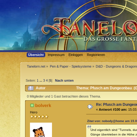
Übersicht
Impressum
Einloggen
Registrieren
Tanelorn.net
»
Pen & Paper - Spielsysteme
»
D&D - Dungeons & Dragon
Seiten:
1
...
3
4
[
5
]
Nach unten
Autor
Thema: Pfusch am Dungeonbau (G
0 Mitglieder und 1 Gast betrachten dieses Thema.
Re: Pfusch am Dungeo
bolverk
«
Antwort #100 am:
15.03.
Hero
Zitat von: nobody@home am 15.03
Und eigentlich sind "Tunnels, 
Gänge übertrieben in die Höhe 