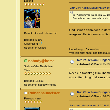
Legend
Zitat von: Aedin Madasohn am 15
der Abraum von Dungeon 2.0 Baus
Erst schnetztelt man sich durch
Und ist man dann doch in der
Demokrator auf Lebenszeit
ausgewählter Abraum von Baust
Beiträge: 5.190
Geschlecht:
Username: Chaos
Unordnung = Datenschutz
Was ich nicht finde, das findet au
Re: Pfusch am Dungeo
nobody@home
«
Antwort #105 am:
15.03.
Steht auf der Nerd-Liste
Titan
Noch ein Nachtrag zum Thema 
von außen. Aufgrund eines dum
Beiträge: 15.813
Username: nobody@home
Re: Pfusch am Dungeo
Ruinenbaumeister
«
Antwort #106 am:
16.03.
Famous Hero
Zitat von: Maarzan am 7.07.2017 