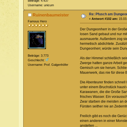
Beiträge: 4.437
Username: unicum
Re: Pfusch am Dungeo
Ruinenbaumeister
«
Antwort #102 am:
15.03.
Famous Hero
Der Dungeonherr in der Großen
losen Sand gebaut und nur mit
ausmauerte. Außerdem zog sie 
hermetisch abdichtete. Zusätzl
Dungeonherr, würde sein Dun
Beiträge: 3.773
Als der Himmel schließlich se
Geschlecht:
Zwerge hatten ganze Arbeit gel
Username: Prof. Galgenhöfer
Gemisch um sie herum. Schlie
Mauerwerk, das nie für diese 
Die Abenteurer finden schnell
unter einem Bruchstück haust 
Karawanen, die die Große Sand
frisches Wasser. Ein voraussc
Zwar starben die meisten an d
Fürsten seither nie an Zedernh
Freilich gibt es noch die Gerü
einen anderen in einer Monste
anstellen ...