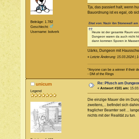
Tja, das passiert halt, wenn 
Bauordnung ist es egal, ob sic
Beiträge: 1.782
Zitat von: Nazir ibn Stonewall am
Geschlecht:
Username: bolverk
Heute ist der gesamte Raum von P
Dungeon waren da auch nicht hil
dann kommen Sporen in Massen 
Uärks, Dungeon mit Hausschwa
«
Letzte Änderung: 15.03.2024 | 1
"Anyone can be a winner if their def
- DM of the Rings
Re: Pfusch am Dungeo
unicum
«
Antwort #101 am:
15.03.
Legend
Die einzige Mauer die im Dunge
zweitens,... befindet sich da
fraglicher Beamter seit ... lan
nichts mit der Realität zu tun.