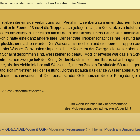
lene Treppe steht aus unerfindlichen Gründen unter Strom ... .
 ist eben die einzige Verbindung vom Portal im Eisenberg zum unterirdischen Fluss 
aftler in Ebene -13 nutzt die Treppe auch gelegentlich, um Konstrukte zu beleben.
troden anschließen. Der Strom nimmt dann den Umweg übers Labor. Unaufmerksa
önig hatte eine ganz andere Idee: Der zentrale Treppenschacht seiner Festung hatt
glücklicher machen würde. Der Wasserfall ist noch da und die oberen Treppen auch
es unter Wasser. Ganz unten stapeln sich die Knochen der Zwerge, die weiter oben a
en Schacht gekommen sind, weiß keiner so genau. Möglicherweise war das ein Sch
trunkenen Zwerge ließ der König Gedenktafeln in seinem Thronsaal anbringen. Lei
de, als das Alchimielabor voll Wasser lief, in dem Zutaten für stärkste Säuren lagert
 sich im tiefsten Teil der Festung. Dorthin ist auch das ganze Wasser abgelaufen. 
h und nach erweitert hat. Die abertausenden Goldmünzen, die der König dort gelager
10:21 von Ruinenbaumeister
»
Und wenn ich mich im Zusammenhang
des Multiversums betrachte, wie oft bin ich?
s
»
OD&D/AD&D/Klone & OSR
(Moderator:
Feuersänger
) »
Thema:
Pfusch am Dungeonba