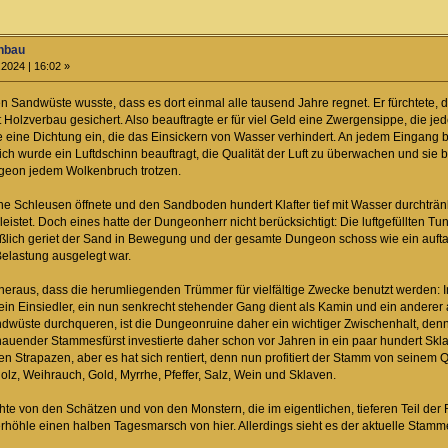
nbau
2024 | 16:02 »
 Sandwüste wusste, dass es dort einmal alle tausend Jahre regnet. Er fürchtete,
 Holzverbau gesichert. Also beauftragte er für viel Geld eine Zwergensippe, die 
eine Dichtung ein, die das Einsickern von Wasser verhindert. An jedem Eingang b
ich wurde ein Luftdschinn beauftragt, die Qualität der Luft zu überwachen und sie 
geon jedem Wolkenbruch trotzen.
ine Schleusen öffnete und den Sandboden hundert Klafter tief mit Wasser durchträn
eistet. Doch eines hatte der Dungeonherr nicht berücksichtigt: Die luftgefüllten T
ßlich geriet der Sand in Bewegung und der gesamte Dungeon schoss wie ein aufta
Belastung ausgelegt war.
 heraus, dass die herumliegenden Trümmer für vielfältige Zwecke benutzt werden: I
ein Einsiedler, ein nun senkrecht stehender Gang dient als Kamin und ein anderer
wüste durchqueren, ist die Dungeonruine daher ein wichtiger Zwischenhalt, denn
hauender Stammesfürst investierte daher schon vor Jahren in ein paar hundert Skl
en Strapazen, aber es hat sich rentiert, denn nun profitiert der Stamm von seine
olz, Weihrauch, Gold, Myrrhe, Pfeffer, Salz, Wein und Sklaven.
chte von den Schätzen und von den Monstern, die im eigentlichen, tieferen Teil de
rhöhle einen halben Tagesmarsch von hier. Allerdings sieht es der aktuelle Stam