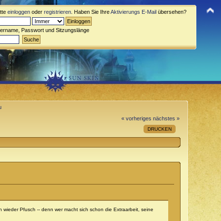
itte
einloggen
oder
registrieren
. Haben Sie Ihre
Aktivierungs E-Mail
übersehen?
zername, Passwort und Sitzungslänge
u
« vorheriges
nächstes »
DRUCKEN
 wieder Pfusch -- denn wer macht sich schon die Extraarbeit, seine