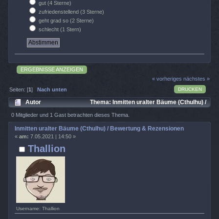
gut (4 Sterne)
zufriedenstellend (3 Sterne)
geht grad so (2 Sterne)
schlecht (1 Stern)
ERGEBNISSE ANZEIGEN
« vorheriges
nächstes »
DRUCKEN
Seiten: [
1
]
Nach unten
Autor
Thema: Inmitten uralter Bäume (Cthulhu) /
Bewertung & Rezensionen (Gelesen 3289 mal)
0 Mitglieder und 1 Gast betrachten dieses Thema.
Inmitten uralter Bäume (Cthulhu) / Bewertung & Rezensionen
«
am:
7.05.2021 | 14:50 »
Thallion
Username: Thallion