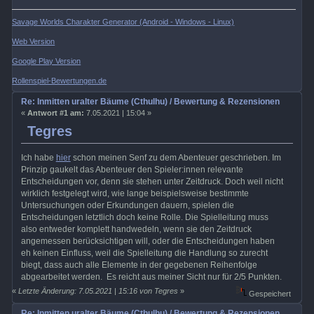
Savage Worlds Charakter Generator (Android - Windows - Linux)
Web Version
Google Play Version
Rollenspiel-Bewertungen.de
Re: Inmitten uralter Bäume (Cthulhu) / Bewertung & Rezensionen
«
Antwort #1 am:
7.05.2021 | 15:04 »
Tegres
Ich habe
hier
schon meinen Senf zu dem Abenteuer geschrieben. Im
Prinzip gaukelt das Abenteuer den Spieler:innen relevante
Entscheidungen vor, denn sie stehen unter Zeitdruck. Doch weil nicht
wirklich festgelegt wird, wie lange beispielsweise bestimmte
Untersuchungen oder Erkundungen dauern, spielen die
Entscheidungen letztlich doch keine Rolle. Die Spielleitung muss
also entweder komplett handwedeln, wenn sie den Zeitdruck
angemessen berücksichtigen will, oder die Entscheidungen haben
eh keinen Einfluss, weil die Spielleitung die Handlung so zurecht
biegt, dass auch alle Elemente in der gegebenen Reihenfolge
abgearbeitet werden. Es reicht aus meiner Sicht nur für 2/5 Punkten.
«
Letzte Änderung: 7.05.2021 | 15:16 von Tegres
»
Gespeichert
Re: Inmitten uralter Bäume (Cthulhu) / Bewertung & Rezensionen