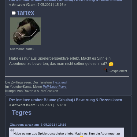
«
Antwort #2 am:
7.05.2021 | 15:16 »
tartex
Username: tartex
Habe es nur aus Spielerperspektive erlebt. Macht es Sinn ein
Abenteuer zu bewerten, das man nicht selber gelesen hat?
Gespeichert
Die Zwillingsseen: Der Tanelorn
Hexcrawl
Im Youtube-Kanal: Meine
PnP-Let's-Plays
Kumpel von Raven c.s. McCracken
Re: Inmitten uralter Bäume (Cthulhu) / Bewertung & Rezensionen
«
Antwort #3 am:
7.05.2021 | 15:18 »
Tegres
Zitat von: tartex am 7.05.2021 | 15:16
Habe es nur aus Spielerperspektive erlebt. Macht es Sinn ein Abenteuer zu