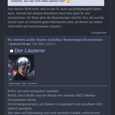
bewerten, das man nicht selber gelesen hat?
Aus meiner Sicht nicht, weil es die SL auch gut glattgebügelt haben
kann. Gerade bei diesem Abenteuer kann eine gute SL viel
herausholen. Ich finde aber die Bewertungen sind für SLs, die auf der
Suche nach an inhärent guten Abenteuern sind, an denen sie selber
nicht mehr viel rumschrauben müssen.
Gespeichert
Re: Inmitten uralter Bäume (Cthulhu) / Bewertung & Rezensionen
«
Antwort #4 am:
7.05.2021 | 16:27 »
Der Läuterer
Username: Der Läuterer
M.M.n. ein sehr schwaches Szenario.
Nichts, was Cthulhu aus der Masse von anderen 08/15 Werken
herausheben würde.
Als Einstiegsszenario, um Spieler zu begeistern und anzufixen nicht
wirklich geeignet.
Wer aber auf Railroading und viele sinnfreie Kämpfe, nebst einem