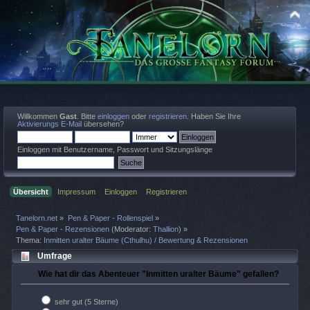
Willkommen
Gast
. Bitte
einloggen
oder
registrieren
. Haben Sie Ihre
Aktivierungs E-Mail
übersehen?
Einloggen mit Benutzername, Passwort und Sitzungslänge
Übersicht
Impressum
Einloggen
Registrieren
Tanelorn.net
»
Pen & Paper - Rollenspiel
»
Pen & Paper - Rezensionen
(Moderator:
Thallion
) »
Thema:
Inmitten uralter Bäume (Cthulhu) / Bewertung & Rezensionen
Umfrage
Wie hat dir das Abenteuer "Inmitten uralter Bäume" gefallen?
sehr gut (5 Sterne)