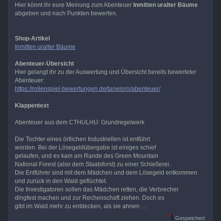
Hier könnt ihr eure Meinung zum Abenteuer
Inmitten uralter Bäume
abgeben und nach Punkten bewerten.
Shop-Artikel
Inmitten uralter Bäume
Abenteuer-Übersicht
Hier gelangt ihr zu der Auswertung und Übersicht bereits bewerteter
Abenteuer:
https://rollenspiel-bewertungen.de/tanelorn/abenteuer/
Klappentext
Abenteuer aus dem CTHULHU: Grundregelwerk
Die Tochter eines örtlichen Industriellen ist entführt
worden. Bei der Lösegeldübergabe ist einiges schief
gelaufen, und es kam am Rande des Green Mountain
National Forest (also dem Staatsforst) zu einer Schießerei.
Die Entführer sind mit dem Mädchen und dem Lösegeld entkommen
und zurück in den Wald geflüchtet.
Die Investigatoren sollen das Mädchen retten, die Verbrecher
dingfest machen und zur Rechenschaft ziehen. Doch es
gibt im Wald mehr zu entdecken, als sie ahnen …
Gespeichert