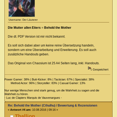
Username: Der Läuterer
Die Mutter allen Eiters
=
Behold the Mother
Die dt. PDF Version ist mir nicht bekannt.
Es soll sich dabei aber um keine reine Übersetzung handeln,
sondern um eine Überarbeitung und Erweiterung. Es soll auch
zusätzliche Handouts geben.
Das Original von Chaosium ist 25 A4 Seiten lang, inkl. Handouts.
Gespeichert
Power Gamer: 38% | Butt-Kicker: 8% | Tactician: 67% | Specialist: 38%
Method Actor: 96% | Storyteller: 83% | Casual Gamer: 13%
Nur wenige Menschen sind stark genug, um die Wahrheit zu sagen und die
Wahrheit zu hören.
- Luc de Clapiers Marquis de Vauvenargues -
Re: Behold the Mother (Cthulhu) / Bewertung & Rezensionen
«
Antwort #4 am:
10.08.2016 | 09:16 »
Thallion