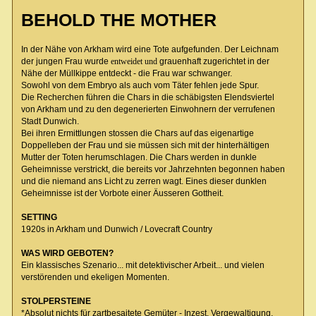
BEHOLD THE MOTHER
In der Nähe von Arkham wird eine Tote aufgefunden. Der Leichnam
der jungen Frau wurde
entweidet und
grauenhaft zugerichtet in der
Nähe der Müllkippe entdeckt - die Frau war schwanger.
Sowohl von dem Embryo als auch vom Täter fehlen jede Spur.
Die Recherchen führen die Chars in die schäbigsten Elendsviertel
von Arkham und zu den degenerierten Einwohnern der verrufenen
Stadt Dunwich.
Bei ihren Ermittlungen stossen die Chars auf das eigenartige
Doppelleben der Frau und sie müssen sich mit der hinterhältigen
Mutter der Toten herumschlagen. Die Chars werden in dunkle
Geheimnisse verstrickt, die bereits vor Jahrzehnten begonnen haben
und die niemand ans Licht zu zerren wagt. Eines dieser dunklen
Geheimnisse ist der Vorbote einer Äusseren Gottheit.
SETTING
1920s in Arkham und Dunwich / Lovecraft Country
WAS WIRD GEBOTEN?
Ein klassisches Szenario... mit detektivischer Arbeit... und vielen
verstörenden und ekeligen Momenten.
STOLPERSTEINE
*Absolut nichts für zartbesaitete Gemüter - Inzest, Vergewaltigung,