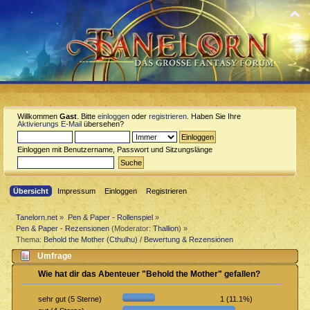
Willkommen
Gast
. Bitte
einloggen
oder
registrieren
. Haben Sie Ihre
Aktivierungs E-Mail
übersehen?
Einloggen mit Benutzername, Passwort und Sitzungslänge
Übersicht
Impressum
Einloggen
Registrieren
Tanelorn.net
»
Pen & Paper - Rollenspiel
»
Pen & Paper - Rezensionen
(Moderator:
Thallion
) »
Thema:
Behold the Mother (Cthulhu) / Bewertung & Rezensionen
Umfrage
Wie hat dir das Abenteuer "Behold the Mother" gefallen?
1 (11.1%)
sehr gut (5 Sterne)