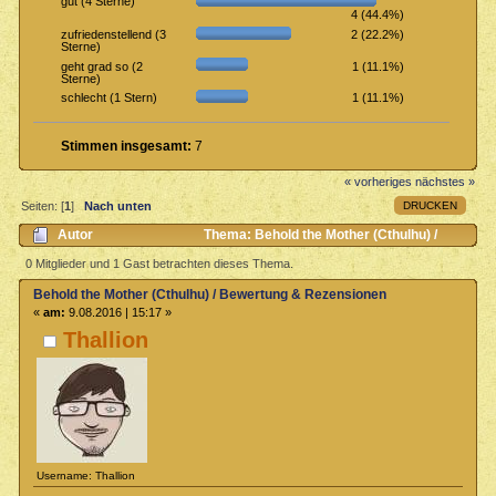
gut (4 Sterne)
4 (44.4%)
2 (22.2%)
zufriedenstellend (3
Sterne)
1 (11.1%)
geht grad so (2
Sterne)
1 (11.1%)
schlecht (1 Stern)
Stimmen insgesamt:
7
« vorheriges
nächstes »
DRUCKEN
Seiten: [
1
]
Nach unten
Autor
Thema: Behold the Mother (Cthulhu) /
Bewertung & Rezensionen (Gelesen 5707 mal)
0 Mitglieder und 1 Gast betrachten dieses Thema.
Behold the Mother (Cthulhu) / Bewertung & Rezensionen
«
am:
9.08.2016 | 15:17 »
Thallion
Username: Thallion