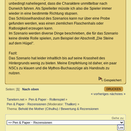
unbedingt naheliegend, dass die Charaktere unmittelbar nach
Dunwich fahren. Als Spielleiter müsste ich also die Spieler immer
wieder in eine bestimmte Richtung stupsen.
Das Schlüsselhandout des Szenarios kann nur über eine Probe
gefunden werden, was einen ziemlichen Flaschenhals oder
Ratlosigkeit erzeugen kann.
Im Szenario werden diverse Dinge beschrieben, die für das Szenario
keine direkte Rolle spielen, zum Beispiel der Abschnitt „Die Steine
auf dem Hügel“.
Fazit:
Das Szenario hat leider inhaltlich bis auf seine Krassheit des
Hintergrunds wenig zu bieten. Meine Empfehlung ist daher, ein paar
NSCs zu klauen und die Mythos-Buchauszüge als Handouts zu
nutzen.
Gespeichert
DRUCKEN
Seiten: [
1
]
Nach oben
« vorheriges
nächstes »
Tanelorn.net
»
Pen & Paper - Rollenspiel
»
Pen & Paper - Rezensionen
(Moderator:
Thallion
) »
Thema:
Behold the Mother (Cthulhu) / Bewertung & Rezensionen
Gehe zu: