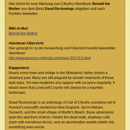
Hier könnt ihr eure Meinung zum Cthulhu-Abenteuer
Behold the
Mother
aus dem Band
Dead Reckonings
abgeben und nach
Punkten bewerten.
Wiki-Artikel
Behold the Mother
Abenteuer-Übersicht
Hier gelangt ihr zu der Auswertung und Übersicht bereits bewerteter
Abenteuer:
http://www.tanelorn.net/index.php/topic,95570.0.html
Klappentext:
Nearly every town and village in the Miskatonic Valley shares a
shadowy past. Many are still plagued by sinister revenants of those
dark days. Yet new mysteries also appear with uncanny regularity. It
would seem that Lovecraft Country will always be a haunted
landscape.
Dead Reckonings is an anthology of Call of Cthulhu scenarios set in
Howard Lovecraft's mysterious New England. Set in Arkham,
Dunwich, and the small village of Martin's Beach, these adventures
span the spectrum of terror. Herein the dead walk, shadowy cults
clash with monstrous forces, and an abomination awaits rebirth into
something even worse.