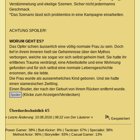
Verstümmelung und ekelige Szemen. Sicher nicht jedermanns
Geschmack.
*Das Szenario lässt sich problemlos in eine Kampagne einarbeiten.
ACHTUNG SPOILER!
WORUM GEHT ES?
Das Opfer schien äusserlich eine völlig normale Frau zu sein. Doch
tief in ihrem Inneren hielt sie Geheimnisse über den Mythos
verborgen, welche sie sogar vor sich selbst geheim hielt. Sie hatte ihr
erlittenes Trauma verdrängt, eine Arbeitsstelle und eine Wohnung
gefunden und für sich selbst eine normale Lebensgeschichte
ersonnen, die sie lebte.
Die Frau wurde als aussereheliches Kind geboren. Und sie hatte
einen siamesischen Zwilling.
Einen Bruder, der nach der Geburt von ihrem Rücken entfernt wurde.
(Klicke zum Anzeigen/Verstecken)
Überdurchschnittlich 4/5
«
Letzte Änderung: 10.08.2016 | 08:22 von Der Läuterer
»
Gespeichert
Power Gamer: 38% | Butt-Kicker: 8% | Tactician: 67% | Specialist: 38%
Method Actor: 96% | Storyteller: 83% | Casual Gamer: 13%