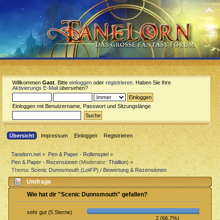
Willkommen
Gast
. Bitte
einloggen
oder
registrieren
. Haben Sie Ihre
Aktivierungs E-Mail
übersehen?
Einloggen mit Benutzername, Passwort und Sitzungslänge
Übersicht
Impressum
Einloggen
Registrieren
Tanelorn.net
»
Pen & Paper - Rollenspiel
»
Pen & Paper - Rezensionen
(Moderator:
Thallion
) »
Thema:
Scenic Dunnsmouth (LotFP) / Bewertung & Rezensionen
Umfrage
Wie hat dir "Scenic Dunnsmouth" gefallen?
sehr gut (5 Sterne)
2 (66.7%)