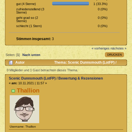
1 (33.3%)
gut (4 Sterne)
0 (0%)
zufriedenstellend (3
Sterne)
0 (0%)
geht grad so (2
Sterne)
0 (0%)
schlecht (1 Stern)
Stimmen insgesamt:
3
« vorheriges
nächstes »
DRUCKEN
Seiten: [
1
]
Nach unten
Autor
Thema: Scenic Dunnsmouth (LotFP) /
Bewertung & Rezensionen (Gelesen 833 mal)
0 Mitglieder und 1 Gast betrachten dieses Thema.
Scenic Dunnsmouth (LotFP) / Bewertung & Rezensionen
«
am:
10.11.2021 | 11:57 »
Thallion
Username: Thallion