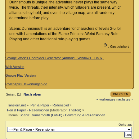
Dunnsmouth is unique; the adventure never plays the same way
twice. The threats, their intensity, which villagers are present, which
alliances they hold, and even the village map, are all randomly
determined before play.
Scenic Dunnsmouth is an adventure for characters of levels 2-5 for
use with Lamentations of the Flame Princess Weird Fantasy Role-
Playing and other traditional role-playing games.
Gespeichert
Savage Worlds Charakter Generator (Android - Windows - Linux)
Web Version
Google Play Version
Rollenspiel-Bewertungen.de
DRUCKEN
Seiten: [
1
]
Nach oben
« vorheriges
nächstes »
Tanelorn.net
»
Pen & Paper - Rollenspiel
»
Pen & Paper - Rezensionen
(Moderator:
Thallion
) »
Thema:
Scenic Dunnsmouth (LotFP) / Bewertung & Rezensionen
Gehe zu: