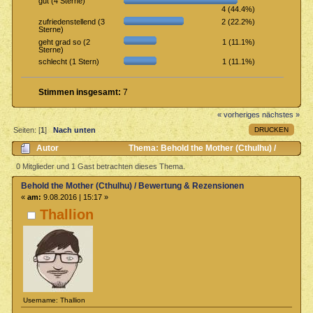
gut (4 Sterne)
4 (44.4%)
2 (22.2%)
zufriedenstellend (3
Sterne)
1 (11.1%)
geht grad so (2
Sterne)
1 (11.1%)
schlecht (1 Stern)
Stimmen insgesamt:
7
« vorheriges
nächstes »
DRUCKEN
Seiten: [
1
]
Nach unten
Autor
Thema: Behold the Mother (Cthulhu) /
Bewertung & Rezensionen (Gelesen 5708 mal)
0 Mitglieder und 1 Gast betrachten dieses Thema.
Behold the Mother (Cthulhu) / Bewertung & Rezensionen
«
am:
9.08.2016 | 15:17 »
Thallion
Username: Thallion