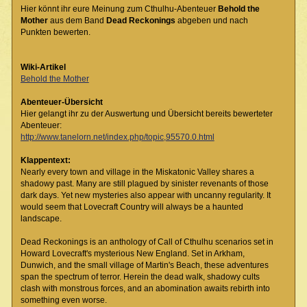
Hier könnt ihr eure Meinung zum Cthulhu-Abenteuer
Behold the
Mother
aus dem Band
Dead Reckonings
abgeben und nach
Punkten bewerten.
Wiki-Artikel
Behold the Mother
Abenteuer-Übersicht
Hier gelangt ihr zu der Auswertung und Übersicht bereits bewerteter
Abenteuer:
http://www.tanelorn.net/index.php/topic,95570.0.html
Klappentext:
Nearly every town and village in the Miskatonic Valley shares a
shadowy past. Many are still plagued by sinister revenants of those
dark days. Yet new mysteries also appear with uncanny regularity. It
would seem that Lovecraft Country will always be a haunted
landscape.
Dead Reckonings is an anthology of Call of Cthulhu scenarios set in
Howard Lovecraft's mysterious New England. Set in Arkham,
Dunwich, and the small village of Martin's Beach, these adventures
span the spectrum of terror. Herein the dead walk, shadowy cults
clash with monstrous forces, and an abomination awaits rebirth into
something even worse.