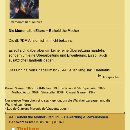
Username: Der Läuterer
Die Mutter allen Eiters
=
Behold the Mother
Die dt. PDF Version ist mir nicht bekannt.
Es soll sich dabei aber um keine reine Übersetzung handeln,
sondern um eine Überarbeitung und Erweiterung. Es soll auch
zusätzliche Handouts geben.
Das Original von Chaosium ist 25 A4 Seiten lang, inkl. Handouts.
Gespeichert
Power Gamer: 38% | Butt-Kicker: 8% | Tactician: 67% | Specialist: 38%
Method Actor: 96% | Storyteller: 83% | Casual Gamer: 13%
Nur wenige Menschen sind stark genug, um die Wahrheit zu sagen und die
Wahrheit zu hören.
- Luc de Clapiers Marquis de Vauvenargues -
Re: Behold the Mother (Cthulhu) / Bewertung & Rezensionen
«
Antwort #4 am:
10.08.2016 | 09:16 »
Thallion