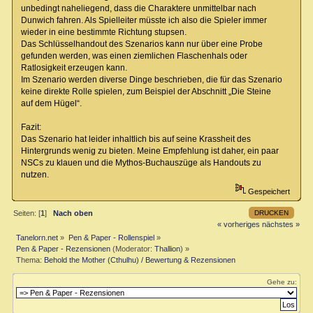
unbedingt naheliegend, dass die Charaktere unmittelbar nach
Dunwich fahren. Als Spielleiter müsste ich also die Spieler immer
wieder in eine bestimmte Richtung stupsen.
Das Schlüsselhandout des Szenarios kann nur über eine Probe
gefunden werden, was einen ziemlichen Flaschenhals oder
Ratlosigkeit erzeugen kann.
Im Szenario werden diverse Dinge beschrieben, die für das Szenario
keine direkte Rolle spielen, zum Beispiel der Abschnitt „Die Steine
auf dem Hügel“.
Fazit:
Das Szenario hat leider inhaltlich bis auf seine Krassheit des
Hintergrunds wenig zu bieten. Meine Empfehlung ist daher, ein paar
NSCs zu klauen und die Mythos-Buchauszüge als Handouts zu
nutzen.
Gespeichert
DRUCKEN
Seiten: [
1
]
Nach oben
« vorheriges
nächstes »
Tanelorn.net
»
Pen & Paper - Rollenspiel
»
Pen & Paper - Rezensionen
(Moderator:
Thallion
) »
Thema:
Behold the Mother (Cthulhu) / Bewertung & Rezensionen
Gehe zu: