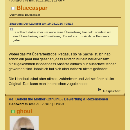
«
Antwort #5 am:
28.12.2018 | 17:06 »
Bluecaspar
Username: Bluecaspar
Zitat von: Der Läuterer am 10.08.2016 | 08:17
Es soll sich dabei aber um keine reine Übersetzung handeln, sondern um
eine Überarbeitung und Erweiterung. Es soll auch zusätzliche Handouts
geben.
Wobei das mit Überarbeitet bei Pegasus so ne Sache ist. Ich hab
schon ein paar mal gesehen, dass einfach nur ein neuer Absatz
hinzugekommen ist oder dass Absätze einfach nur ausschweifender
geworden sind. Inhaltlich hat sich aber nahezu nichts geändert.
Die Handouts sind aber oftmals zahlreicher und viel schöner als im
Original. Das kann man ihnen schon zugute halten.
Gespeichert
Re: Behold the Mother (Cthulhu) / Bewertung & Rezensionen
«
Antwort #6 am:
29.12.2018 | 11:46 »
ghoul