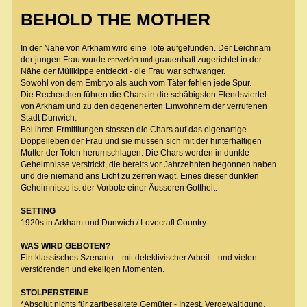
BEHOLD THE MOTHER
In der Nähe von Arkham wird eine Tote aufgefunden. Der Leichnam
der jungen Frau wurde
entweidet und
grauenhaft zugerichtet in der
Nähe der Müllkippe entdeckt - die Frau war schwanger.
Sowohl von dem Embryo als auch vom Täter fehlen jede Spur.
Die Recherchen führen die Chars in die schäbigsten Elendsviertel
von Arkham und zu den degenerierten Einwohnern der verrufenen
Stadt Dunwich.
Bei ihren Ermittlungen stossen die Chars auf das eigenartige
Doppelleben der Frau und sie müssen sich mit der hinterhältigen
Mutter der Toten herumschlagen. Die Chars werden in dunkle
Geheimnisse verstrickt, die bereits vor Jahrzehnten begonnen haben
und die niemand ans Licht zu zerren wagt. Eines dieser dunklen
Geheimnisse ist der Vorbote einer Äusseren Gottheit.
SETTING
1920s in Arkham und Dunwich / Lovecraft Country
WAS WIRD GEBOTEN?
Ein klassisches Szenario... mit detektivischer Arbeit... und vielen
verstörenden und ekeligen Momenten.
STOLPERSTEINE
*Absolut nichts für zartbesaitete Gemüter - Inzest, Vergewaltigung,