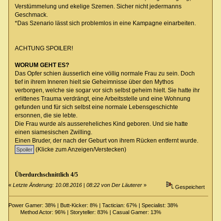
Verstümmelung und ekelige Szemen. Sicher nicht jedermanns
Geschmack.
*Das Szenario lässt sich problemlos in eine Kampagne einarbeiten.
ACHTUNG SPOILER!
WORUM GEHT ES?
Das Opfer schien äusserlich eine völlig normale Frau zu sein. Doch
tief in ihrem Inneren hielt sie Geheimnisse über den Mythos
verborgen, welche sie sogar vor sich selbst geheim hielt. Sie hatte ihr
erlittenes Trauma verdrängt, eine Arbeitsstelle und eine Wohnung
gefunden und für sich selbst eine normale Lebensgeschichte
ersonnen, die sie lebte.
Die Frau wurde als aussereheliches Kind geboren. Und sie hatte
einen siamesischen Zwilling.
Einen Bruder, der nach der Geburt von ihrem Rücken entfernt wurde.
(Klicke zum Anzeigen/Verstecken)
Überdurchschnittlich 4/5
«
Letzte Änderung: 10.08.2016 | 08:22 von Der Läuterer
»
Gespeichert
Power Gamer: 38% | Butt-Kicker: 8% | Tactician: 67% | Specialist: 38%
Method Actor: 96% | Storyteller: 83% | Casual Gamer: 13%