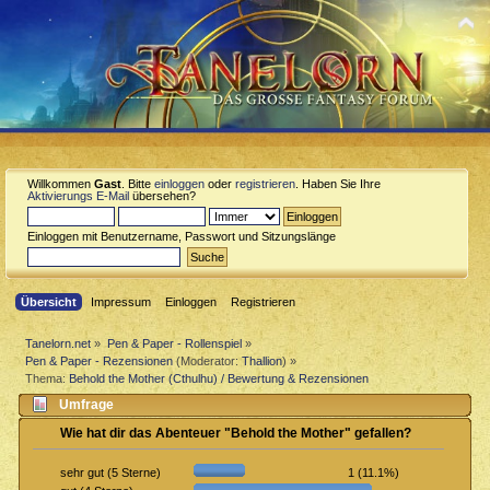
Willkommen
Gast
. Bitte
einloggen
oder
registrieren
. Haben Sie Ihre
Aktivierungs E-Mail
übersehen?
Einloggen mit Benutzername, Passwort und Sitzungslänge
Übersicht
Impressum
Einloggen
Registrieren
Tanelorn.net
»
Pen & Paper - Rollenspiel
»
Pen & Paper - Rezensionen
(Moderator:
Thallion
) »
Thema:
Behold the Mother (Cthulhu) / Bewertung & Rezensionen
Umfrage
Wie hat dir das Abenteuer "Behold the Mother" gefallen?
1 (11.1%)
sehr gut (5 Sterne)