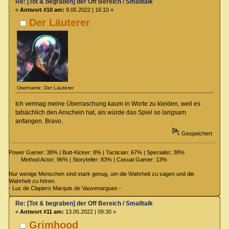
Re: [Tot & begraben] der Off Bereich / Smalltalk
«
Antwort #10 am:
9.05.2022 | 16:10 »
Der Läuterer
Username: Der Läuterer
Ich vermag meine Überraschung kaum in Worte zu kleiden, weil es
tatsächlich den Anschein hat, als würde das Spiel so langsam
anfangen. Bravo.
Gespeichert
Power Gamer: 38% | Butt-Kicker: 8% | Tactician: 67% | Specialist: 38%
Method Actor: 96% | Storyteller: 83% | Casual Gamer: 13%
Nur wenige Menschen sind stark genug, um die Wahrheit zu sagen und die
Wahrheit zu hören.
- Luc de Clapiers Marquis de Vauvenargues -
Re: [Tot & begraben] der Off Bereich / Smalltalk
«
Antwort #11 am:
13.05.2022 | 09:30 »
Grimhood