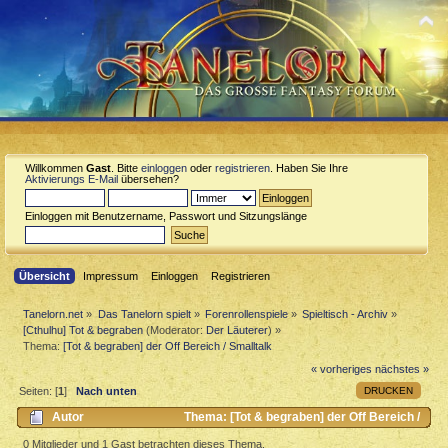
Willkommen
Gast
. Bitte
einloggen
oder
registrieren
. Haben Sie Ihre
Aktivierungs E-Mail
übersehen?
Einloggen mit Benutzername, Passwort und Sitzungslänge
Übersicht
Impressum
Einloggen
Registrieren
Tanelorn.net
»
Das Tanelorn spielt
»
Forenrollenspiele
»
Spieltisch - Archiv
»
[Cthulhu] Tot & begraben
(Moderator:
Der Läuterer
) »
Thema:
[Tot & begraben] der Off Bereich / Smalltalk
« vorheriges
nächstes »
DRUCKEN
Seiten: [
1
]
Nach unten
Autor
Thema: [Tot & begraben] der Off Bereich /
Smalltalk (Gelesen 1935 mal)
0 Mitglieder und 1 Gast betrachten dieses Thema.