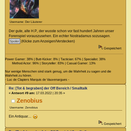
Username: Der Läuterer
Der gute, alte H.P., der wusste schon vor fast hundert Jahren unser
Forenspiel vorauszusehen. Ein echter Nostradamus sozusagen.
(Klicke zum Anzeigen/Verstecken)
Gespeichert
Power Gamer: 38% | Butt-Kicker: 8% | Tactician: 67% | Specialist: 38%
Method Actor: 96% | Storyteller: 83% | Casual Gamer: 13%
Nur wenige Menschen sind stark genug, um die Wahrheit zu sagen und die
Wahrheit zu hören.
- Luc de Clapiers Marquis de Vauvenargues -
Re: [Tot & begraben] der Off Bereich / Smalltalk
«
Antwort #9 am:
17.03.2022 | 20:35 »
Zenobius
Username: Zenobius
Ein Antiquar....
Gespeichert