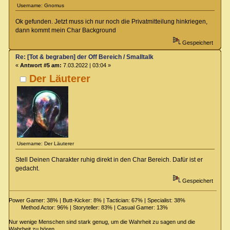
Username: Gnomus
Ok gefunden. Jetzt muss ich nur noch die Privatmitteilung hinkriegen,
dann kommt mein Char Background
Gespeichert
Re: [Tot & begraben] der Off Bereich / Smalltalk
«
Antwort #5 am:
7.03.2022 | 03:04 »
Der Läuterer
Username: Der Läuterer
Stell Deinen Charakter ruhig direkt in den Char Bereich. Dafür ist er
gedacht.
Gespeichert
Power Gamer: 38% | Butt-Kicker: 8% | Tactician: 67% | Specialist: 38%
Method Actor: 96% | Storyteller: 83% | Casual Gamer: 13%
Nur wenige Menschen sind stark genug, um die Wahrheit zu sagen und die
Wahrheit zu hören.