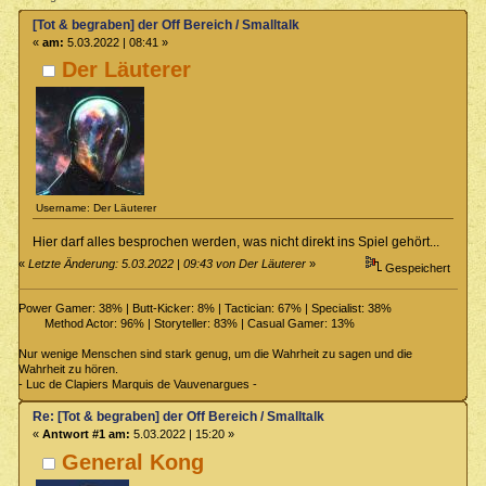
[Tot & begraben] der Off Bereich / Smalltalk
«
am:
5.03.2022 | 08:41 »
Der Läuterer
Username: Der Läuterer
Hier darf alles besprochen werden, was nicht direkt ins Spiel gehört...
«
Letzte Änderung: 5.03.2022 | 09:43 von Der Läuterer
»
Gespeichert
Power Gamer: 38% | Butt-Kicker: 8% | Tactician: 67% | Specialist: 38%
Method Actor: 96% | Storyteller: 83% | Casual Gamer: 13%
Nur wenige Menschen sind stark genug, um die Wahrheit zu sagen und die
Wahrheit zu hören.
- Luc de Clapiers Marquis de Vauvenargues -
Re: [Tot & begraben] der Off Bereich / Smalltalk
«
Antwort #1 am:
5.03.2022 | 15:20 »
General Kong