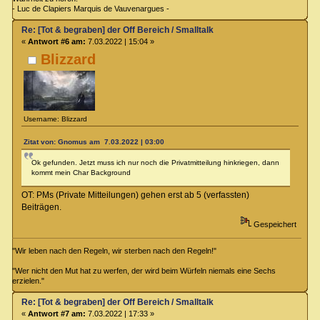
- Luc de Clapiers Marquis de Vauvenargues -
Re: [Tot & begraben] der Off Bereich / Smalltalk
«
Antwort #6 am:
7.03.2022 | 15:04 »
Blizzard
Username: Blizzard
Zitat von: Gnomus am 7.03.2022 | 03:00
Ok gefunden. Jetzt muss ich nur noch die Privatmitteilung hinkriegen, dann
kommt mein Char Background
OT: PMs (Private Mitteilungen) gehen erst ab 5 (verfassten)
Beiträgen.
Gespeichert
"Wir leben nach den Regeln, wir sterben nach den Regeln!"
"Wer nicht den Mut hat zu werfen, der wird beim Würfeln niemals eine Sechs
erzielen."
Re: [Tot & begraben] der Off Bereich / Smalltalk
«
Antwort #7 am:
7.03.2022 | 17:33 »