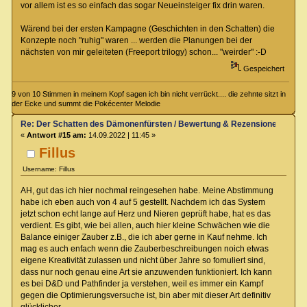
vor allem ist es so einfach das sogar Neueinsteiger fix drin waren.
Wärend bei der ersten Kampagne (Geschichten in den Schatten) die
Konzepte noch "ruhig" waren ... werden die Planungen bei der
nächsten von mir geleiteten (Freeport trilogy) schon... "weirder" :-D
Gespeichert
9 von 10 Stimmen in meinem Kopf sagen ich bin nicht verrückt.... die zehnte sitzt in
der Ecke und summt die Pokécenter Melodie
Re: Der Schatten des Dämonenfürsten / Bewertung & Rezensionen
«
Antwort #15 am:
14.09.2022 | 11:45 »
Fillus
Username: Fillus
AH, gut das ich hier nochmal reingesehen habe. Meine Abstimmung
habe ich eben auch von 4 auf 5 gestellt. Nachdem ich das System
jetzt schon echt lange auf Herz und Nieren geprüft habe, hat es das
verdient. Es gibt, wie bei allen, auch hier kleine Schwächen wie die
Balance einiger Zauber z.B., die ich aber gerne in Kauf nehme. Ich
mag es auch enfach wenn die Zauberbeschreibungen noich etwas
eigene Kreativität zulassen und nicht über Jahre so fomuliert sind,
dass nur noch genau eine Art sie anzuwenden funktioniert. Ich kann
es bei D&D und Pathfinder ja verstehen, weil es immer ein Kampf
gegen die Optimierungsversuche ist, bin aber mit dieser Art definitiv
glücklicher.