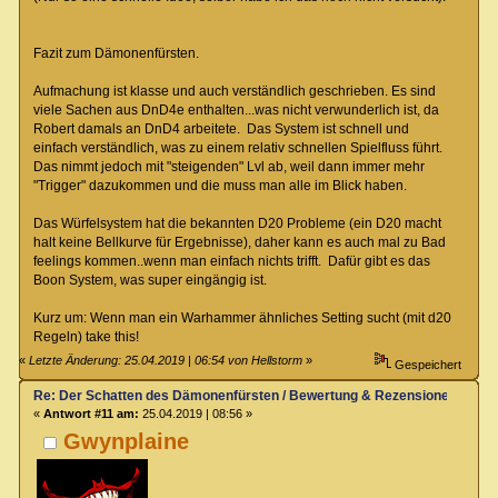
Fazit zum Dämonenfürsten.
Aufmachung ist klasse und auch verständlich geschrieben. Es sind
viele Sachen aus DnD4e enthalten...was nicht verwunderlich ist, da
Robert damals an DnD4 arbeitete. Das System ist schnell und
einfach verständlich, was zu einem relativ schnellen Spielfluss führt.
Das nimmt jedoch mit "steigenden" Lvl ab, weil dann immer mehr
"Trigger" dazukommen und die muss man alle im Blick haben.
Das Würfelsystem hat die bekannten D20 Probleme (ein D20 macht
halt keine Bellkurve für Ergebnisse), daher kann es auch mal zu Bad
feelings kommen..wenn man einfach nichts trifft. Dafür gibt es das
Boon System, was super eingängig ist.
Kurz um: Wenn man ein Warhammer ähnliches Setting sucht (mit d20
Regeln) take this!
«
Letzte Änderung: 25.04.2019 | 06:54 von Hellstorm
»
Gespeichert
Re: Der Schatten des Dämonenfürsten / Bewertung & Rezensionen
«
Antwort #11 am:
25.04.2019 | 08:56 »
Gwynplaine