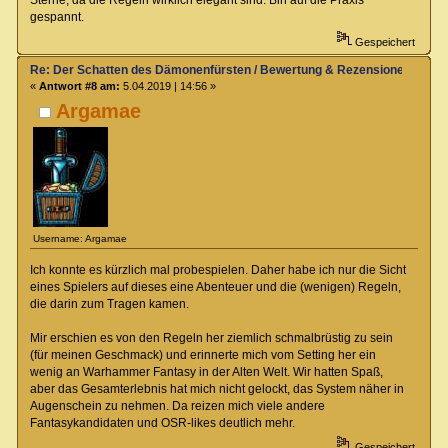
Sterne, da die Regeln wirklich elegant sind. Bin auf die Praxis
gespannt.
Gespeichert
Re: Der Schatten des Dämonenfürsten / Bewertung & Rezensionen
«
Antwort #8 am:
5.04.2019 | 14:56 »
Argamae
Username: Argamae
Ich konnte es kürzlich mal probespielen. Daher habe ich nur die Sicht
eines Spielers auf dieses eine Abenteuer und die (wenigen) Regeln,
die darin zum Tragen kamen.
Mir erschien es von den Regeln her ziemlich schmalbrüstig zu sein
(für meinen Geschmack) und erinnerte mich vom Setting her ein
wenig an Warhammer Fantasy in der Alten Welt. Wir hatten Spaß,
aber das Gesamterlebnis hat mich nicht gelockt, das System näher in
Augenschein zu nehmen. Da reizen mich viele andere
Fantasykandidaten und OSR-likes deutlich mehr.
Gespeichert