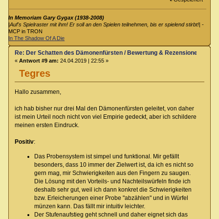
In Memoriam Gary Gygax (1938-2008)
|
Auf's Spielraster mit ihm! Er soll an den Spielen teilnehmen, bis er spielend stirbt!
| -
MCP in TRON
In The Shadow Of A Die
Re: Der Schatten des Dämonenfürsten / Bewertung & Rezensionen
«
Antwort #9 am:
24.04.2019 | 22:55 »
Tegres
Hallo zusammen,
ich hab bisher nur drei Mal den Dämonenfürsten geleitet, von daher
ist mein Urteil noch nicht von viel Empirie gedeckt, aber ich schildere
meinen ersten Eindruck.
Positiv
:
Das Probensystem ist simpel und funktional. Mir gefällt
besonders, dass 10 immer der Zielwert ist, da ich es nicht so
gern mag, mir Schwierigkeiten aus den Fingern zu saugen.
Die Lösung mit den Vorteils- und Nachteilswürfeln finde ich
deshalb sehr gut, weil ich dann konkret die Schwierigkeiten
bzw. Erleicherungen einer Probe "abzählen" und in Würfel
münzen kann. Das fällt mir intuitiv leichter.
Der Stufenaufstieg geht schnell und daher eignet sich das