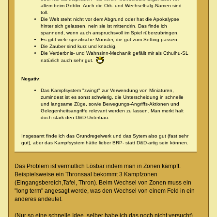
allem beim Goblin. Auch die Ork- und Wechselbalg-Namen sind
toll.
Die Welt steht nicht vor dem Abgrund oder hat die Apokalypse
hinter sich gelassen, nein sie ist mittendrin. Das finde ich
spannend, wenn auch anspruchsvoll im Spiel rüberzubringen.
Es gibt viele spezifische Monster, die gut zum Setting passen.
Die Zauber sind kurz und knackig.
Die Verderbnis- und Wahnsinn-Mechanik gefällt mir als Cthulhu-SL
natürlich auch sehr gut.
Negativ
:
Das Kampfsystem "zwingt" zur Verwendung von Miniaturen,
zumindest ist es sonst schwierig, die Unterscheidung in schnelle
und langsame Züge, sowie Bewegungs-Angriffs-Aktionen und
Gelegenheitsangriffe relevant werden zu lassen. Man merkt halt
doch stark den D&D-Unterbau.
Insgesamt finde ich das Grundregelwerk und das Sytem also gut (fast sehr
gut), aber das Kampfsystem hätte lieber BRP- statt D&D-artig sein können.
Das Problem ist vermutlich Lösbar indem man in Zonen kämpft.
Beispielsweise ein Thronsaal bekommt 3 Kampfzonen
(Eingangsbereich,Tafel, Thron). Beim Wechsel von Zonen muss ein
"long term" angesagt werde, was den Wechsel von einem Feld in ein
anderes andeutet.
(Nur so eine schnelle Idee, selber habe ich das noch nicht versucht).