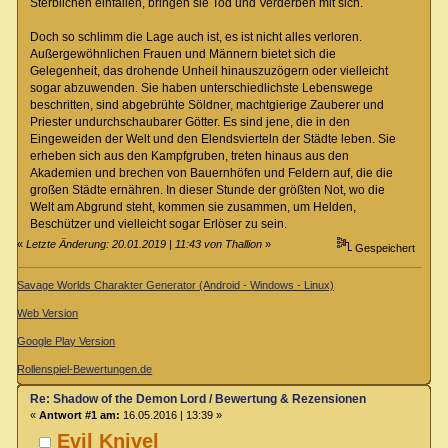
Sterblichen einfallen, bringen sie Tod und Verderben mit sich.
Doch so schlimm die Lage auch ist, es ist nicht alles verloren.
Außergewöhnlichen Frauen und Männern bietet sich die
Gelegenheit, das drohende Unheil hinauszuzögern oder vielleicht
sogar abzuwenden. Sie haben unterschiedlichste Lebenswege
beschritten, sind abgebrühte Söldner, machtgierige Zauberer und
Priester undurchschaubarer Götter. Es sind jene, die in den
Eingeweiden der Welt und den Elendsvierteln der Städte leben. Sie
erheben sich aus den Kampfgruben, treten hinaus aus den
Akademien und brechen von Bauernhöfen und Feldern auf, die die
großen Städte ernähren. In dieser Stunde der größten Not, wo die
Welt am Abgrund steht, kommen sie zusammen, um Helden,
Beschützer und vielleicht sogar Erlöser zu sein.
«
Letzte Änderung: 20.01.2019 | 11:43 von Thallion
»
Gespeichert
Savage Worlds Charakter Generator (Android - Windows - Linux)
Web Version
Google Play Version
Rollenspiel-Bewertungen.de
Re: Shadow of the Demon Lord / Bewertung & Rezensionen
«
Antwort #1 am:
16.05.2016 | 13:39 »
Evil Knivel