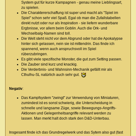
System gut für kurze Kampagnen - genau meine Lieblingsart,
zu spielen.
Die Charaktererschaffung ist super und macht als "Spiel im
Spiel" schon sehr viel Spaß. Egal ob man die Zufallstabellen
direkt nutzt oder nur als Inspiration - sie liefern wunderbare
Ergbnisse, vor allem beim Goblin. Auch die Ork- und
Wechselbalg-Namen sind toll.
Die Welt steht nicht vor dem Abgrund oder hat die Apokalypse
hinter sich gelassen, nein sie ist mittendrin. Das finde ich
spannend, wenn auch anspruchsvoll im Spiel
rüberzubringen.
Es gibt viele spezifische Monster, die gut zum Setting passen.
Die Zauber sind kurz und knackig.
Die Verderbnis- und Wahnsinn-Mechanik gefällt mir als
Cthulhu-SL natürlich auch sehr gut.
Negativ
:
Das Kampfsystem "zwingt" zur Verwendung von Miniaturen,
zumindest ist es sonst schwierig, die Unterscheidung in
schnelle und langsame Züge, sowie Bewegungs-Angriffs-
Aktionen und Gelegenheitsangriffe relevant werden zu
lassen. Man merkt halt doch stark den D&D-Unterbau.
Insgesamt finde ich das Grundregelwerk und das Sytem also gut (fast