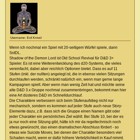
Username: Evil Knivel
Wenn ich nochmal ein Spiel mit 20-seitigem Würfel spiele, dann
SotDL.
Shadow of the Demon Lord ist Old School Revival für D&D 3+
Spieler. Es ist eine Weiterentwicklung des d20-Systems, die vieles
vereinfacht, dabei aber reichlich Optionen bietet. Dass es auf 11
Stufen (inkl. der nullten) angelegt ist, die in ebenso vielen Sitzungen
durchlaufen werden, schränkt natürlich ein, wenn man gerne lange
Kampagnen spielt. Aber wenn man wenig Zeit hat und möchte seine
alte D&D 3.x Gruppe nochmal zusammenbringen, bekommt man hier
eine Art düsteres D&D im Schnelldurchlauf.
Die Charaktere verbessern sich beim Stufenaufstieg nicht nur
mechanisch, sondern es kommen auf jeder Stufe auch neue Story-
Elemente dazu, z.B. dass sich die Gruppe einen Namen gibt oder
jeder Charakter ein persönliches Ziel wählt. Bei Stufe 10, bei der es
ja nur noch eine Sitzung gibt, hätte ich mir da regeltechnisch noch
etwas gewünscht, das einen dramatischen Abschluss fördert - so
etwas wie Suicide Moves, bei denen der Charakter besonders viel
Schaden macht, wenn er dafür höhere Verletzlichkeit in Kauf nimmt.