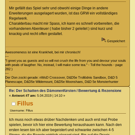
Mir gefällt das Spiel sehr und obwohl einige Dinge in andere
Erweiterungen ausgelagert wurden, ist das GRW ein vollständiges
Regelwerk.
Charakterbau macht mir Spass, ich kann es schnell vorbereiten, die
vorhandenen Abenteuer ( habe bisher 2 geleitet ) sind kurz und
knackig und recht offen gestaltet.
Gespeichert
Awesomeness ist eine Krankheit, bei mir chronisch!
---
"I greet you as guests and so will not crush the life from you and devour your souls
with peals of laugther. No, instead, I will make some tea." - Toll the hounds - page
282 )
---
Der Don zockt gerade: nWoD Crossover, D&D5e Trollödnis Sandbox, D&D 5
Planescape, D&D5e Wildemount, D&D5e Moonshaes, D&D 5e Monsterhunter
Re: Der Schatten des Dämonenfürsten / Bewertung & Rezensionen
«
Antwort #7 am:
5.04.2019 | 14:10 »
Fillus
Username: Fillus
Ich muss noch etwas drüber Nachdenken und auch erst mal Probe
spielen, bevor ich hier eine Bewertung heraushauen kann. Nach den
ersten lesen bin ich aber begeistert und schwanke zwischen 4-5