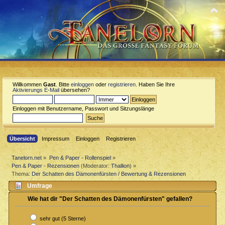
Willkommen
Gast
. Bitte
einloggen
oder
registrieren
. Haben Sie Ihre
Aktivierungs E-Mail
übersehen?
Einloggen mit Benutzername, Passwort und Sitzungslänge
Übersicht
Impressum
Einloggen
Registrieren
Tanelorn.net
»
Pen & Paper - Rollenspiel
»
Pen & Paper - Rezensionen
(Moderator:
Thallion
) »
Thema:
Der Schatten des Dämonenfürsten / Bewertung & Rezensionen
Umfrage
Wie hat dir "Der Schatten des Dämonenfürsten" gefallen?
sehr gut (5 Sterne)