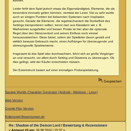
können.
Leider fehlt dem Spiel jedoch etwas die Eigenständigkeit. Elemente, die als
besonders innovativ gelten könnten, vermisst der Leser. Viel zu sehr wurde
auch an einigen Punkten bei bekannten Systemen nach Inspiration
gesucht. Gerade die Elemente, die regelmechanisch die Dunkelheit des
Settings transportieren sollten, kennt man aus Klassikern wie z. B.
Warhammer ausgefeilter und besser. Positiv ist hier aber die optionale
Regel über den Dämonenlord und seinen Einfluss noch einmal
herauszustreichen. Diese bietet, sofern der Spielleiter davon gezielt und
wirklich bewusst Gebrauch macht, einen Aufhänger für überzeugende und
stimmungsvolle Spielmomente.
Insgesamt ist das Spiel also durchwachsen, lehnt sich an große Vorgänger
an und versucht, vor allem durch Setting und Düsternis zu überzeugen. Ob
dies gelingt, wird der Käufer entscheiden müssen.
Der Ersteindruck basiert auf einer einmaligen Probespielsitzung.
Gespeichert
Savage Worlds Charakter Generator (Android - Windows - Linux)
Web Version
Google Play Version
Rollenspiel-Bewertungen.de
Re: Shadow of the Demon Lord / Bewertung & Rezensionen
«
Antwort #3 am:
26.08.2016 | 15:37 »