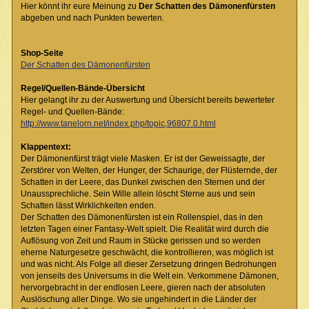
Hier könnt ihr eure Meinung zu
Der Schatten des Dämonenfürsten
abgeben und nach Punkten bewerten.
Shop-Seite
Der Schatten des Dämonenfürsten
Regel/Quellen-Bände-Übersicht
Hier gelangt ihr zu der Auswertung und Übersicht bereits bewerteter
Regel- und Quellen-Bände:
http://www.tanelorn.net/index.php/topic,96807.0.html
Klappentext:
Der Dämonenfürst trägt viele Masken. Er ist der Geweissagte, der
Zerstörer von Welten, der Hunger, der Schaurige, der Flüsternde, der
Schatten in der Leere, das Dunkel zwischen den Sternen und der
Unaussprechliche. Sein Wille allein löscht Sterne aus und sein
Schatten lässt Wirklichkeiten enden.
Der Schatten des Dämonenfürsten ist ein Rollenspiel, das in den
letzten Tagen einer Fantasy-Welt spielt. Die Realität wird durch die
Auflösung von Zeit und Raum in Stücke gerissen und so werden
eherne Naturgesetze geschwächt, die kontrollieren, was möglich ist
und was nicht. Als Folge all dieser Zersetzung dringen Bedrohungen
von jenseits des Universums in die Welt ein. Verkommene Dämonen,
hervorgebracht in der endlosen Leere, gieren nach der absoluten
Auslöschung aller Dinge. Wo sie ungehindert in die Länder der