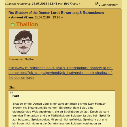
«
Letzte Änderung: 16.05.2016 | 13:41 von Evil Knivel
»
Gespeichert
Re: Shadow of the Demon Lord / Bewertung & Rezensionen
«
Antwort #2 am:
11.07.2016 | 13:16 »
Thallion
Username: Thallion
http://www.teilzeithelden.de/2016/07/11/ersteindruck-shadow-of-the-
demon-lord/?pk_campaign=feed&pk_kwd=ersteindruck-shadow-of-
the-demon-lord#
Zitat
Fazit
Shadow of the Demon Lord ist ein atmosphärisch dichtes Dark Fantasy
System mit Steampunk-Elementen. Es gelingt dem Spiel, eine
eigenständige Welt anzubieten, die zu Streifzügen einlädt. Durch die sehr
dunklen Thematiken und die Tödlichkeit der Spielwelt ist dies kein Spiel für
zart besaitete Spielerseelen. Mir persönlich gefiel das Spiel sehr gut und
ich freue mich, tiefer in die Geheimnisse der Spielwelt vordringen zu