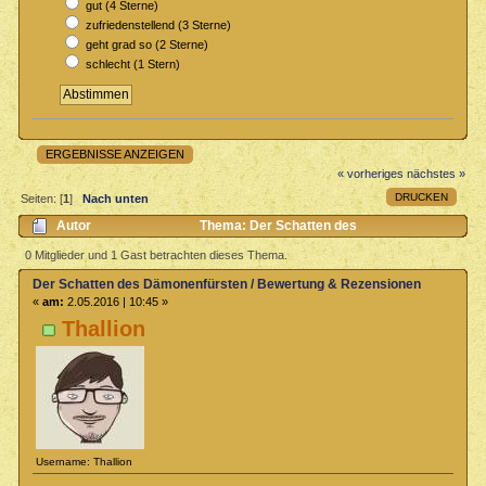
gut (4 Sterne)
zufriedenstellend (3 Sterne)
geht grad so (2 Sterne)
schlecht (1 Stern)
ERGEBNISSE ANZEIGEN
« vorheriges
nächstes »
DRUCKEN
Seiten: [
1
]
Nach unten
Autor
Thema: Der Schatten des
Dämonenfürsten / Bewertung & Rezensionen (Gelesen 9311 mal)
0 Mitglieder und 1 Gast betrachten dieses Thema.
Der Schatten des Dämonenfürsten / Bewertung & Rezensionen
«
am:
2.05.2016 | 10:45 »
Thallion
Username: Thallion