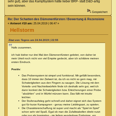
sehr gut), aber das Kampfsystem hätte lieber BRP- statt D&D-artig
sein können.
Gespeichert
Re: Der Schatten des Dämonenfürsten / Bewertung & Rezensionen
«
Antwort #10 am:
25.04.2019 | 06:47 »
Hellstorm
Zitat von: Tegres am 24.04.2019 | 22:55
Hallo zusammen,
ich hab bisher nur drei Mal den Dämonenfürsten geleitet, von daher ist
mein Urteil noch nicht von viel Empirie gedeckt, aber ich schildere meinen
ersten Eindruck.
Positiv
:
Das Probensystem ist simpel und funktional. Mir gefällt besonders,
dass 10 immer der Zielwert ist, da ich es nicht so gern mag, mir
Schwierigkeiten aus den Fingern zu saugen. Die Lösung mit den
Vorteils- und Nachteilswürfeln finde ich deshalb sehr gut, weil ich
dann konkret die Schwierigkeiten bzw. Erleicherungen einer Probe
"abzählen" und in Würfel münzen kann. Das fällt mir intuitiv
leichter.
Der Stufenaufstieg geht schnell und daher eignet sich das System
gut für kurze Kampagnen - genau meine Lieblingsart, zu spielen.
Die Charaktererschaffung ist super und macht als "Spiel im Spiel"
schon sehr viel Spaß. Egal ob man die Zufallstabellen direkt nutzt
oder nur als Inspiration - sie liefern wunderbare Ergbnisse, vor