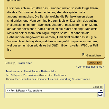
Es finden sich im Schatten des Dämonenfürsten so viele kluge Ideen,
die das Rad zwar nicht neu erfinden, aber das spielen sehr
angenehm machen. Die Berufe, welche die Fertigkeiten ersetzen
sind erfrischend. Vom Lehrling bis zum Meister, lässt sich das gut ins
Rollenspiel einbinden. (Der letzte Zauberer musste dem alten Magus
als Diener beisstehen, damit dieser im die Kunst beibringt. Der letzte
Meuchler einer moralisch fragwürdigen Sekte, um näher in die
Geheimnisse eingeweiht zu werden.) Und nicht zuletzt das sau gute
Vor- und Nachteilssystem, welches ohne groß komplexer zu werden,
viel besser funktioniert, als es bei D&D mit dem zweiten W20 der Fall
ist.
Gespeichert
DRUCKEN
Seiten: [
1
]
Nach oben
« vorheriges
nächstes »
Tanelorn.net
»
Pen & Paper - Rollenspiel
»
Pen & Paper - Rezensionen
(Moderator:
Thallion
) »
Thema:
Der Schatten des Dämonenfürsten / Bewertung & Rezensionen
Gehe zu: