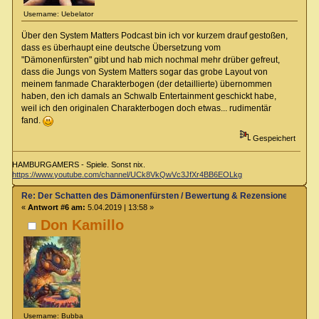
Username: Uebelator
Über den System Matters Podcast bin ich vor kurzem drauf gestoßen,
dass es überhaupt eine deutsche Übersetzung vom
"Dämonenfürsten" gibt und hab mich nochmal mehr drüber gefreut,
dass die Jungs von System Matters sogar das grobe Layout von
meinem fanmade Charakterbogen (der detaillierte) übernommen
haben, den ich damals an Schwalb Entertainment geschickt habe,
weil ich den originalen Charakterbogen doch etwas... rudimentär
fand.
Gespeichert
HAMBURGAMERS - Spiele. Sonst nix.
https://www.youtube.com/channel/UCk8VkQwVc3JfXr4BB6EOLkg
Re: Der Schatten des Dämonenfürsten / Bewertung & Rezensionen
«
Antwort #6 am:
5.04.2019 | 13:58 »
Don Kamillo
Username: Bubba