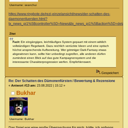
Username: seanchui
https://www.ringbote.de/rezi-einzelansicht/news/der-schatten-des-
daemonenfuersten.html?
tx_news_pi1%5Bcontroller%5D=News&tx_news_pi1%5Baction%5D=detai
Zitat
Fazit:
Ein eingängiges, leichtläufiges System gepaart mit einem wirklich
vollständigen Regelwerk. Dazu reichlich verrückte Ideen und eine optisch
höchst ansprechende Aufbereitung. Wer grimmiger Dark-Fantasy etwas
abgewinnen kann, sollte hier unbedingt zugreifen, alle anderen dürfen
zumindest einen Blick auf das gute Kampagnensystem und die
interessante Charakterprogression werfen. Empfehlenswert.
Gespeichert
Re: Der Schatten des Dämonenfürsten / Bewertung & Rezensionen
«
Antwort #13 am:
23.08.2022 | 15:12 »
Bukhar
Username: Bukhar
Das Spiel war eine große Überraschung für mich, hätte ich anfangs