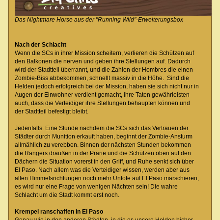
Das Nightmare Horse aus der "Running Wild"-Erweiterungsbox
Nach der Schlacht
Wenn die SCs in ihrer Mission scheitern, verlieren die Schützen auf
den Balkonen die nerven und geben ihre Stellungen auf. Dadurch
wird der Stadtteil überrannt, und die Zahlen der Hombres die einen
Zombie-Biss abbekommen, schnellt massiv in die Höhe. Sind die
Helden jedoch erfolgreich bei der Mission, haben sie sich nicht nur in
Augen der Einwohner verdient gemacht, ihre Taten gewährleisten
auch, dass die Verteidiger ihre Stellungen behaupten können und
der Stadtteil befestigt bleibt.
Jedenfalls: Eine Stunde nachdem die SCs sich das Vertrauen der
Städter durch Munition erkauft haben, beginnt der Zombie-Ansturm
allmählich zu verebben. Binnen der nächsten Stunden bekommen
die Rangers draußen in der Prärie und die Schützen oben auf den
Dächern die Situation vorerst in den Griff, und Ruhe senkt sich über
El Paso. Nach allem was die Verteidiger wissen, werden aber aus
allen Himmelsrichtungen noch mehr Untote auf El Paso marschieren,
es wird nur eine Frage von wenigen Nächten sein! Die wahre
Schlacht um die Stadt kommt erst noch.
Krempel ranschaffen in El Paso