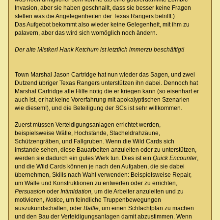
Invasion, aber sie haben geschnallt, dass sie besser keine Fragen
stellen was die Angelegenheiten der Texas Rangers betrifft.)
Das Aufgebot bekommt also wieder keine Gelegenheit, mit ihm zu
palavern, aber das wird sich womöglich noch ändern.
Der alte Mistkerl Hank Ketchum ist letztlich immerzu beschäftigt!
Town Marshal Jason Cartridge hat nun wieder das Sagen, und zwei
Dutzend übriger Texas Rangers unterstützen ihn dabei. Dennoch hat
Marshal Cartridge alle Hilfe nötig die er kriegen kann (so eisenhart er
auch ist, er hat keine Vorerfahrung mit apokalyptischen Szenarien
wie diesem!), und die Beteiligung der SCs ist sehr willkommen.
Zuerst müssen Verteidigungsanlagen errichtet werden,
beispielsweise Wälle, Hochstände, Stacheldrahzäune,
Schützengräben, und Fallgruben. Wenn die Wild Cards sich
imstande sehen, diese Bauarbeiten anzuleiten oder zu unterstützen,
werden sie dadurch ein gutes Werk tun. Dies ist ein
Quick Encounter
,
und die Wild Cards können je nach den Aufgaben, die sie dabei
übernehmen, Skills nach Wahl verwenden: Beispielsweise Repair,
um Wälle und Konstruktionen zu entwerfen oder zu errichten,
Persuasion
oder
Intimidation,
um die Arbeiter anzuleiten und zu
motivieren,
Notice
, um feindliche Truppenbewegungen
auszukundschaften, oder
Battle
, um einen Schlachtplan zu machen
und den Bau der Verteidigungsanlagen damit abzustimmen. Wenn