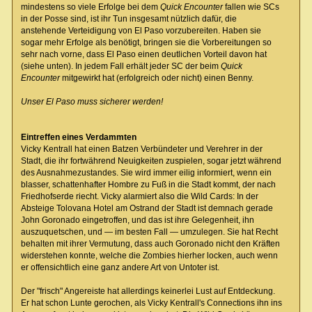
mindestens so viele Erfolge bei dem
Quick Encounter
fallen wie SCs
in der Posse sind, ist ihr Tun insgesamt nützlich dafür, die
anstehende Verteidigung von El Paso vorzubereiten. Haben sie
sogar mehr Erfolge als benötigt, bringen sie die Vorbereitungen so
sehr nach vorne, dass El Paso einen deutlichen Vorteil davon hat
(siehe unten). In jedem Fall erhält jeder SC der beim
Quick
Encounter
mitgewirkt hat (erfolgreich oder nicht) einen Benny.
Unser El Paso muss sicherer werden!
Eintreffen eines Verdammten
Vicky Kentrall hat einen Batzen Verbündeter und Verehrer in der
Stadt, die ihr fortwährend Neuigkeiten zuspielen, sogar jetzt während
des Ausnahmezustandes. Sie wird immer eilig informiert, wenn ein
blasser, schattenhafter Hombre zu Fuß in die Stadt kommt, der nach
Friedhofserde riecht. Vicky alarmiert also die Wild Cards: In der
Absteige Tolovana Hotel am Ostrand der Stadt ist demnach gerade
John Goronado eingetroffen, und das ist ihre Gelegenheit, ihn
auszuquetschen, und — im besten Fall — umzulegen. Sie hat Recht
behalten mit ihrer Vermutung, dass auch Goronado nicht den Kräften
widerstehen konnte, welche die Zombies hierher locken, auch wenn
er offensichtlich eine ganz andere Art von Untoter ist.
Der "frisch" Angereiste hat allerdings keinerlei Lust auf Entdeckung.
Er hat schon Lunte gerochen, als Vicky Kentrall's Connections ihn ins