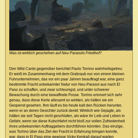
Was ist wirklich geschehen auf Neu-Parasols Friedhof?
Den Wild Cards gegenüber berichtet Paolo Torrino wahrheitsgetreu:
Er weiß im Zusammenhang mit dem Grabraub nur von einem kleinen
Fuhrunternehmen, das vor ein paar Jahren beauftragt war, eine ganz
bestimmte Fracht unbekannter Natur von Neu-Parasol aus nach El
Paso zu schaffen, und zwar schleunigst, und unter schwerer
Bewachung durch eine bewaffnete Posse. Torrino erinnert sich sehr
genau, dass diese Kerle allesamt so wirkten, als hätten sie ein
Gespenst gesehen. Ihm läuft es bis heute kalt den Rücken herunter,
wenn er an deren Gesichter zurück denkt: Wirklich wie Gejagte, als
hätten sie seit Tagen nicht geschlafen, als wäre ihr Leib und Leben in
Gefahr, wenn sie diese Kutschfahrt nicht bloß zur vollen Zufriedenheit
ihres unbekannten Auftraggebers durchführen könnten. Das einzige,
was Torrino über das Ziel der Fracht in Erfahrung bringen konnte,
war, dass in El Paso eine gewisse Vicky Kentrall darauf warten