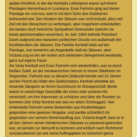
späten Kindheit, in der die Kentralls Leibeigene waren auf einem
Plantagen-Herrenhaus in Louisiana. Evan Farholm ging auf dieser
Plantage ein und aus, weil er mit dem Sohn des Gutsherren
befreundet war. Den Kindern der Sklaven war nicht erlaubt, allzu viel
Zeit mit den Besuchern zu verbringen, aber insgeheim entwickelten
die beiden doch heimliche Sympathien füreinander (welche sie
beide gleichermaßen verwirrten). Im Jahr 1864 befreite Präsident
Davis aufgrund des massiven politischen Drucks von außerhalb der
Konföderation die Sklaven. Die Familie Kentrall blieb auf der
Plantage, nun immerhin als Angestellte statt als Sklaven, aber
Victoria zog es bei der ersten sich bietenden Gelegenheit westwärts,
ganz auf eigene Faust.
Als Vicky Kentrall und Evan Farholm sich wiedertrafen, war es durch
bloßen Zufall, an der mexikanischen Grenze in einem Städtchen im
Nirgendwo. Farholm war zu diesem Zeitpunkt bereits seit 10 Jahren
auf der Flucht als Hüter des Goldschatzes, Kentrall arbeitete als
reisende Sängerin an ihrem Durchbruch im Showgeschäft. Beide
waren in zwielichtige Geschäfte der einen oder anderen Art
verwickelt, um ihre Interessen zu schützen und über die Runden zu
kommen (bei Vicky Kentrall war das vor allem Schmuggel). Hier
entwickelte Farholm seiner Bekannten aus Kindheitstagen
gegenüber eine gewisse Hingabe, und packte schließlich ihr
gegenüber von seinem Geheimauftrag aus. Victoria begriff, dass er in
all den Jahren seiner mörderischen Odyssee zu paranoid geworden
war, um jemals zur Vernunft zu kommen und einfach nach Richmond
zurückzukehren (so wie seine Auftraggeber es sicherlich gerne