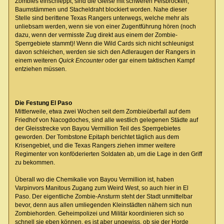
Zombies einschleppt, sind die Gleise mit schweren Felsbrocken,
Baumstämmen und Stacheldraht blockiert worden. Nahe dieser
Stelle sind berittene Texas Rangers unterwegs, welche mehr als
unliebsam werden, wenn sie von einer Zugentführung hören (noch
dazu, wenn der vermisste Zug direkt aus einem der Zombie-
Sperrgebiete stammt)! Wenn die Wild Cards sich nicht schleunigst
davon schleichen, werden sie sich den Adleraugen der Rangers in
einem weiteren
Quick Encounter
oder gar einem taktischen Kampf
entziehen müssen.
Die Festung El Paso
Mittlerweile, etwa zwei Wochen seit dem Zombieüberfall auf dem
Friedhof von Nacogdoches, sind alle westlich gelegenen Städte auf
der Gleisstrecke von Bayou Vermillion Teil des Sperrgebietes
geworden. Der Tombstone Epitaph berichtet täglich aus dem
Krisengebiet, und die Texas Rangers ziehen immer weitere
Regimenter von konföderierten Soldaten ab, um die Lage in den Griff
zu bekommen.
Überall wo die Chemikalie von Bayou Vermillion ist, haben
Varpinvors Manitous Zugang zum Weird West, so auch hier in El
Paso. Der eigentliche Zombie-Ansturm steht der Stadt unmittelbar
bevor, denn aus allen umliegenden Kleinstädten nähern sich nun
Zombiehorden. Geheimpolizei und Militär koordinieren sich so
schnell sie eben können, es ist aber ungewiss, ob sie der Horde