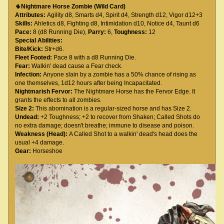
🌵
Nightmare Horse Zombie (Wild Card)
Attributes:
Agility d8, Smarts d4, Spirit d4, Strength d12, Vigor d12+3
Skills:
Ahletics d8, Fighting d8, Intimidation d10, Notice d4, Taunt d6
Pace:
8 (d8 Running Die),
Parry:
6,
Toughness:
12
Special Abilities:
Bite/Kick:
Str+d6.
Fleet Footed:
Pace 8 with a d8 Running Die.
Fear:
Walkin' dead cause a Fear check.
Infection:
Anyone slain by a zombie has a 50% chance of rising as
one themselves, 1d12 hours after being Incapacitated.
Nightmarish Fervor:
The Nightmare Horse has the Fervor Edge. It
grants the effects to all zombies.
Size 2:
This abomination is a regular-sized horse and has Size 2.
Undead:
+2 Toughness; +2 to recover from Shaken; Called Shots do
no extra damage; doesn't breathe; immune to disease and poison.
Weakness (Head):
A Called Shot to a walkin' dead's head does the
usual +4 damage.
Gear:
Horseshoe