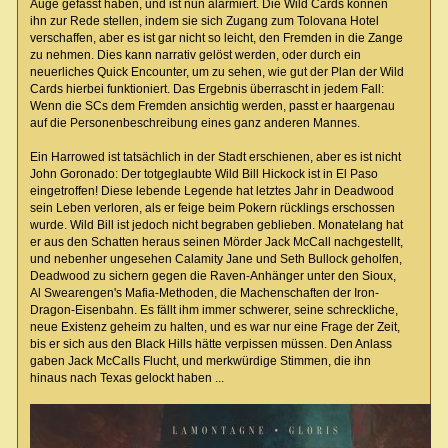
Auge gefasst haben, und ist nun alarmiert. Die Wild Cards können
ihn zur Rede stellen, indem sie sich Zugang zum Tolovana Hotel
verschaffen, aber es ist gar nicht so leicht, den Fremden in die Zange
zu nehmen. Dies kann narrativ gelöst werden, oder durch ein
neuerliches Quick Encounter, um zu sehen, wie gut der Plan der Wild
Cards hierbei funktioniert. Das Ergebnis überrascht in jedem Fall:
Wenn die SCs dem Fremden ansichtig werden, passt er haargenau
auf die Personenbeschreibung eines ganz anderen Mannes.
Ein Harrowed ist tatsächlich in der Stadt erschienen, aber es ist nicht
John Goronado: Der totgeglaubte Wild Bill Hickock ist in El Paso
eingetroffen! Diese lebende Legende hat letztes Jahr in Deadwood
sein Leben verloren, als er feige beim Pokern rücklings erschossen
wurde. Wild Bill ist jedoch nicht begraben geblieben. Monatelang hat
er aus den Schatten heraus seinen Mörder Jack McCall nachgestellt,
und nebenher ungesehen Calamity Jane und Seth Bullock geholfen,
Deadwood zu sichern gegen die Raven-Anhänger unter den Sioux,
Al Swearengen's Mafia-Methoden, die Machenschaften der Iron-
Dragon-Eisenbahn. Es fällt ihm immer schwerer, seine schreckliche,
neue Existenz geheim zu halten, und es war nur eine Frage der Zeit,
bis er sich aus den Black Hills hätte verpissen müssen. Den Anlass
gaben Jack McCalls Flucht, und merkwürdige Stimmen, die ihn
hinaus nach Texas gelockt haben ...