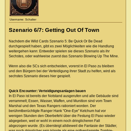
Username: Schalter
Szenario 6/7: Getting Out Of Town
Nachdem die Wild Cards Szenario 5: Be Quick Or Be Dead
durchgespielt haben, gibt es zwei Möglichkeiten wie die Handlung
weitergehen kann: Entweder spielen sie dieses Szenario als ihr
Sechstes, oder wahlweise zuerst das Szenario Blowing Up The Mine.
Wenn also die SCs sich entscheiden, vorerst in El Paso zu bleiben
und den Bürgern bei der Verteidigung ihrer Stadt zu helfen, wird als
sechstes Szenario dieses hier gespielt.
Quick Encounter: Verteidigungsanlagen bauen
In El Paso ist bereits der Notstand ausgerufen und alle Gebäude sind
verrammelt; Essen, Wasser, Waffen, und Munition sind vom Town
Marshal und den Texas Rangers rationiert worden. Der
berühmtberüchtigte Ranger Hank "One-Eye" Ketchum hat vor
wenigen Stunden den Oberbefehl über die Festung El Paso wieder
abgegeben, weil er wohl in einem noch dringlicheren Fall
abgezogen wurde. (Es übersteigt alldieweil die Fantasie der Städter,
was noch dringlicher sein könnte als eine gottverdammte Zombie-