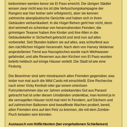
beikommen werden bevor sie El Paso erreicht. Die übrigen Städter
wissen zwar nicht was los ist (die Vertuschungskampagne der
Rangers war hier bisher sehr erfolgreich), aber sie kennen
zahlreiche abergläubische Gerüchte und haben sich in ihren
Gebäuden verbarrikadiert. In die Hügel fliehen geht hier nicht, denn
dort wimmelt es scheinbar von herannahenden Feinden; die
grimmigen Texaner haben ihre Kinder und ihre Alten in die
Gebäudekeller in Sicherheit gebracht und sind nun auf alles
vorbereitet. Seit Stunden ballern sie auf alles, was schlurfend aus
den nächtlichen Hügeln herannaht. Nach dem von Harvey Veldemar
angestoßenen Trend aus Nacogdoches wurde nach Weihwasser
gefahndet, und alle Reserven aus den Kirchen von El Paso wurden
beteits hektisch auf einige Häuser verteilt. Die Stadt ist wie eine
Festung.
Die Bewohner sind sehr misstrauisch allen Fremden gegenüber, was
leider nun mal auch die Wild Cards mit einschließt. Eine Recherche
nach einer Vicky Kentrall oder gar einem ominösen
Fuhrunternehmen das vor Jahren unbekanntes Gut aus Parasol
gebracht hat ist unter diesen Umständen undenkbar, man kommt ja in
die vernagelten Häuser nicht mal rein! In Fenstern, auf Dächern und
auf zahlreichen Balkonen sind bewaffnete Wachen postiert, bereit,
allen Fremden eins auf den Pelz zu brennen, die mit dem Zombie-
Fluch beladen sein könnten.
Austausch von Höflichkeiten (bei vorgehaltenen Schießeisen)