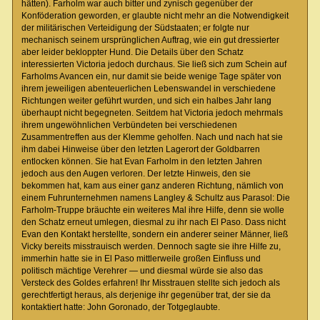
hätten). Farholm war auch bitter und zynisch gegenüber der
Konföderation geworden, er glaubte nicht mehr an die Notwendigkeit
der militärischen Verteidigung der Südstaaten; er folgte nur
mechanisch seinem ursprünglichen Auftrag, wie ein gut dressierter
aber leider bekloppter Hund. Die Details über den Schatz
interessierten Victoria jedoch durchaus. Sie ließ sich zum Schein auf
Farholms Avancen ein, nur damit sie beide wenige Tage später von
ihrem jeweiligen abenteuerlichen Lebenswandel in verschiedene
Richtungen weiter geführt wurden, und sich ein halbes Jahr lang
überhaupt nicht begegneten. Seitdem hat Victoria jedoch mehrmals
ihrem ungewöhnlichen Verbündeten bei verschiedenen
Zusammentreffen aus der Klemme geholfen. Nach und nach hat sie
ihm dabei Hinweise über den letzten Lagerort der Goldbarren
entlocken können. Sie hat Evan Farholm in den letzten Jahren
jedoch aus den Augen verloren. Der letzte Hinweis, den sie
bekommen hat, kam aus einer ganz anderen Richtung, nämlich von
einem Fuhrunternehmen namens Langley & Schultz aus Parasol: Die
Farholm-Truppe bräuchte ein weiteres Mal ihre Hilfe, denn sie wolle
den Schatz erneut umlegen, diesmal zu ihr nach El Paso. Dass nicht
Evan den Kontakt herstellte, sondern ein anderer seiner Männer, ließ
Vicky bereits misstrauisch werden. Dennoch sagte sie ihre Hilfe zu,
immerhin hatte sie in El Paso mittlerweile großen Einfluss und
politisch mächtige Verehrer — und diesmal würde sie also das
Versteck des Goldes erfahren! Ihr Misstrauen stellte sich jedoch als
gerechtfertigt heraus, als derjenige ihr gegenüber trat, der sie da
kontaktiert hatte: John Goronado, der Totgeglaubte.