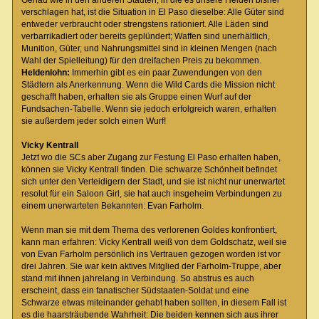
Genau wie in den anderen Städten, in die es unsere Helden bisher
verschlagen hat, ist die Situation in El Paso dieselbe: Alle Güter sind
entweder verbraucht oder strengstens rationiert. Alle Läden sind
verbarrikadiert oder bereits geplündert; Waffen sind unerhältlich,
Munition, Güter, und Nahrungsmittel sind in kleinen Mengen (nach
Wahl der Spielleitung) für den dreifachen Preis zu bekommen.
Heldenlohn:
Immerhin gibt es ein paar Zuwendungen von den
Städtern als Anerkennung. Wenn die Wild Cards die Mission nicht
geschafft haben, erhalten sie als Gruppe einen Wurf auf der
Fundsachen-Tabelle. Wenn sie jedoch erfolgreich waren, erhalten
sie außerdem jeder solch einen Wurf!
Vicky Kentrall
Jetzt wo die SCs aber Zugang zur Festung El Paso erhalten haben,
können sie Vicky Kentrall finden. Die schwarze Schönheit befindet
sich unter den Verteidigern der Stadt, und sie ist nicht nur unerwartet
resolut für ein Saloon Girl, sie hat auch insgeheim Verbindungen zu
einem unerwarteten Bekannten: Evan Farholm.
Wenn man sie mit dem Thema des verlorenen Goldes konfrontiert,
kann man erfahren: Vicky Kentrall weiß von dem Goldschatz, weil sie
von Evan Farholm persönlich ins Vertrauen gezogen worden ist vor
drei Jahren. Sie war kein aktives Mitglied der Farholm-Truppe, aber
stand mit ihnen jahrelang in Verbindung. So abstrus es auch
erscheint, dass ein fanatischer Südstaaten-Soldat und eine
Schwarze etwas miteinander gehabt haben sollten, in diesem Fall ist
es die haarsträubende Wahrheit: Die beiden kennen sich aus ihrer