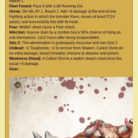
Reach 1.
Fleet Footed:
Pace 8 with a d8 Running Die.
Horns:
Str+d8, AP 1, Reach 1. Add +4 damage at the end of one
Fighting action in which the monster Runs, moves at least 5′′(10
yards), and successfully hits with its head.
Fear:
Walkin' dead cause a Fear check.
Infection:
Anyone slain by a zombie has a 50% chance of rising as
one themselves, 1d12 hours after being Incapacitated.
Size 2:
This abomination is grotesquely muscular and has Size 2.
Undead:
+2 Toughness; +2 to recover from Shaken; Called Shots do
no extra damage; doesn't breathe; immune to disease and poison.
Weakness (Head):
A Called Shot to a walkin' dead's head does the
usual +4 damage.
Gear:
-