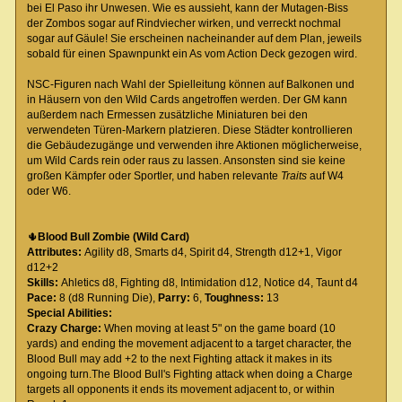
bei El Paso ihr Unwesen. Wie es aussieht, kann der Mutagen-Biss
der Zombos sogar auf Rindviecher wirken, und verreckt nochmal
sogar auf Gäule! Sie erscheinen nacheinander auf dem Plan, jeweils
sobald für einen Spawnpunkt ein As vom Action Deck gezogen wird.
NSC-Figuren nach Wahl der Spielleitung können auf Balkonen und
in Häusern von den Wild Cards angetroffen werden. Der GM kann
außerdem nach Ermessen zusätzliche Miniaturen bei den
verwendeten Türen-Markern platzieren. Diese Städter kontrollieren
die Gebäudezugänge und verwenden ihre Aktionen möglicherweise,
um Wild Cards rein oder raus zu lassen. Ansonsten sind sie keine
großen Kämpfer oder Sportler, und haben relevante
Traits
auf W4
oder W6.
🌵
Blood Bull Zombie (Wild Card)
Attributes:
Agility d8, Smarts d4, Spirit d4, Strength d12+1, Vigor
d12+2
Skills:
Ahletics d8, Fighting d8, Intimidation d12, Notice d4, Taunt d4
Pace:
8 (d8 Running Die),
Parry:
6,
Toughness:
13
Special Abilities:
Crazy Charge:
When moving at least 5" on the game board (10
yards) and ending the movement adjacent to a target character, the
Blood Bull may add +2 to the next Fighting attack it makes in its
ongoing turn.The Blood Bull's Fighting attack when doing a Charge
targets all opponents it ends its movement adjacent to, or within