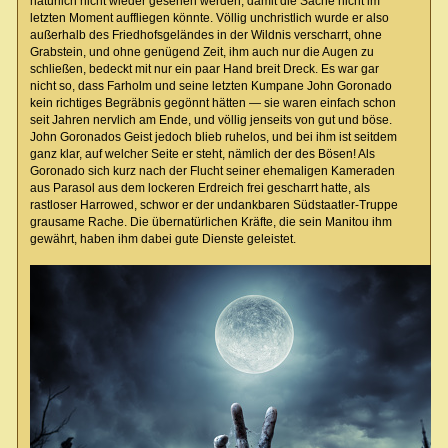
natürlich nicht wieder gesehen werden, damit die Sache nicht im
letzten Moment auffliegen könnte. Völlig unchristlich wurde er also
außerhalb des Friedhofsgeländes in der Wildnis verscharrt, ohne
Grabstein, und ohne genügend Zeit, ihm auch nur die Augen zu
schließen, bedeckt mit nur ein paar Hand breit Dreck. Es war gar
nicht so, dass Farholm und seine letzten Kumpane John Goronado
kein richtiges Begräbnis gegönnt hätten — sie waren einfach schon
seit Jahren nervlich am Ende, und völlig jenseits von gut und böse.
John Goronados Geist jedoch blieb ruhelos, und bei ihm ist seitdem
ganz klar, auf welcher Seite er steht, nämlich der des Bösen! Als
Goronado sich kurz nach der Flucht seiner ehemaligen Kameraden
aus Parasol aus dem lockeren Erdreich frei gescharrt hatte, als
rastloser Harrowed, schwor er der undankbaren Südstaatler-Truppe
grausame Rache. Die übernatürlichen Kräfte, die sein Manitou ihm
gewährt, haben ihm dabei gute Dienste geleistet.