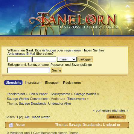
Willkommen
Gast
. Bitte
einloggen
oder
registrieren
. Haben Sie Ihre
Aktivierungs E-Mail
übersehen?
Einloggen mit Benutzername, Passwort und Sitzungslänge
Übersicht
Impressum
Einloggen
Registrieren
Tanelorn.net
»
Pen & Paper - Spielsysteme
»
Savage Worlds
»
Savage Worlds Conversions
(Moderator:
Timberwere
) »
Thema:
Savage Deadlands: Undead or Alive
« vorheriges
nächstes »
DRUCKEN
Seiten:
1
[
2
]
Alle
Nach unten
Autor
Thema: Savage Deadlands: Undead or
Alive (Gelesen 7086 mal)
0 Mitglieder und 1 Gast betrachten dieses Thema.