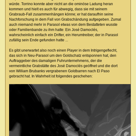
würde. Torrino konnte aber nicht an die ominöse Ladung heran
kommen und hielt es auch für abwegig, dass sie mit seinem
Grabraub-Fall zusammenhängen könne; er hat daraufhin seine
Nachforschung in dem Fall von Grabschändung aufgegeben. Zumal
auch niemand mehr in Parasol etwas von dem Bestatteten wusste
oder Familienbande zu ihm hatte: Ein José Damoclés,
wahrscheinlich einfach ein Drifter, ein Herumtreiber, der in Parasol
zufällig sein Ende gefunden hatte ...
Es gibt unerwartet also noch einen Player in dem Intrigengeflecht,
das sich in Neu-Parasol um den Goldschatz entsponnen hat, den
Auftraggeber des damaligen Fuhrunternehmens, der die
vermeintliche Grabstätte des José Damoclés geöffnet und die dort
von William Brubanks vergrabenen Goldbarren nach El Paso
gebracht hat. In Wahrheit ist folgendes geschehen: