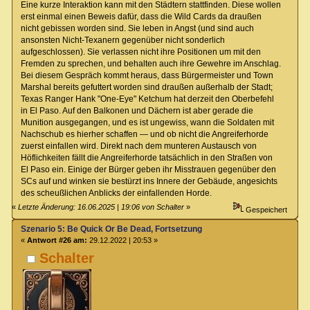
Eine kurze Interaktion kann mit den Städtern stattfinden. Diese wollen
erst einmal einen Beweis dafür, dass die Wild Cards da draußen
nicht gebissen worden sind. Sie leben in Angst (und sind auch
ansonsten Nicht-Texanern gegenüber nicht sonderlich
aufgeschlossen). Sie verlassen nicht ihre Positionen um mit den
Fremden zu sprechen, und behalten auch ihre Gewehre im Anschlag.
Bei diesem Gespräch kommt heraus, dass Bürgermeister und Town
Marshal bereits gefuttert worden sind draußen außerhalb der Stadt;
Texas Ranger Hank "One-Eye" Ketchum hat derzeit den Oberbefehl
in El Paso. Auf den Balkonen und Dächern ist aber gerade die
Munition ausgegangen, und es ist ungewiss, wann die Soldaten mit
Nachschub es hierher schaffen — und ob nicht die Angreiferhorde
zuerst einfallen wird. Direkt nach dem munteren Austausch von
Höflichkeiten fällt die Angreiferhorde tatsächlich in den Straßen von
El Paso ein. Einige der Bürger geben ihr Misstrauen gegenüber den
SCs auf und winken sie bestürzt ins Innere der Gebäude, angesichts
des scheußlichen Anblicks der einfallenden Horde.
«
Letzte Änderung: 16.06.2025 | 19:06 von Schalter
»
Gespeichert
Szenario 5: Be Quick Or Be Dead, Fortsetzung
«
Antwort #26 am:
29.12.2022 | 20:53 »
Schalter