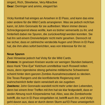
singer), Rich, Streetwise, Very Attractive
Gear:
Derringer and ammo, elegant fan
Vicky Kentrall hat einiges an Ansehen in El Paso, und kann das eine
oder andere für die Wild Cards arrangieren. Was sie jedoch nicht tun
kann, ist John Goronado für sie auftreiben: Wann immer dieses
Schreckgespenst etwas wollte, kam es bisher seinerseits zu ihr, und
hinterließ dabei nie Spuren, die zurückverfolgt werden konnten. Sie
hat ihn seit einem Dreivierteljahr nicht mehr gesehen. Dennoch ist
sie sicher, dass er zahlreiche versteckte Augen und Ohren in El Paso
hat, die ihm alles sofort berichten, was von Interesse für ihn ist.
Neue Spuren
Zwei Hinweise jedoch hat Vicky für die Wild Cards.
Erstens:
In gewissen Kreisen wurde vor wenigen Stunden bekannt,
dass Hank "One-Eye" Ketchum unmittelbar nach Roswell reiten
muss, denn irgendeine streng geheime militärische Schweinerei
scheint hinter dem ganzen Zombie-Ausnahmezustand zu stecken.
Die Texas Rangers und die konföderierte Regierung sind
wahrscheinlich tiefer darin verwickelt als sie zugeben.
Zweitens:
John Goronado wandelt nicht mehr unter den Lebenden,
denn bei einem ihrer Treffen mit ihm hat sie klar festgestellt, dass er
weder Atmung noch Körperwärme hat. Alles, was die Zombiehorde
betrifft, die nun in El Paso eingefallen ist, betrifft auch ihn, und Vicky
geht davon aus, dass er durch deren Sturm auf El Paso unweigerlich