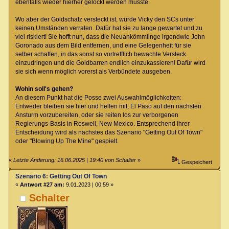
ebenfalls wieder hierher gelockt werden müsste.
Wo aber der Goldschatz versteckt ist, würde Vicky den SCs unter
keinen Umständen verraten. Dafür hat sie zu lange gewartet und zu
viel riskiert! Sie hofft nun, dass die Neuankömmlinge irgendwie John
Goronado aus dem Bild entfernen, und eine Gelegenheit für sie
selber schaffen, in das sonst so vortrefflich bewachte Versteck
einzudringen und die Goldbarren endlich einzukassieren! Dafür wird
sie sich wenn möglich vorerst als Verbündete ausgeben.
Wohin soll's gehen?
An diesem Punkt hat die Posse zwei Auswahlmöglichkeiten:
Entweder bleiben sie hier und helfen mit, El Paso auf den nächsten
Ansturm vorzubereiten, oder sie reiten los zur verborgenen
Regierungs-Basis in Roswell, New Mexico. Entsprechend ihrer
Entscheidung wird als nächstes das Szenario "Getting Out Of Town"
oder "Blowing Up The Mine" gespielt.
«
Letzte Änderung: 16.06.2025 | 19:40 von Schalter
»
Gespeichert
Szenario 6: Getting Out Of Town
«
Antwort #27 am:
9.01.2023 | 00:59 »
Schalter