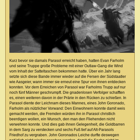
Kurz bevor sie damals Parasol erreicht haben, hatten Evan Farholm
und seine Truppe große Probleme mit einer Outlaw-Gang die Wind
vom Inhalt der Satteltaschen bekommen hatte. Über ein Jahr lang
setzte sich diese Bande immer wieder auf die Fersen der Südstaatler
wie Aasgeier, wann immer sie erneut eine Spur von ihnen entdecken
konnten. Vor dem Erreichen von Parasol war Farholms Trupp auf nur
noch fünf Männer geschrumpft. Die gnadenlosen Verfolger schafften
es, einen weiteren davon in der Prärie in den Rücken zu schießen. In
Parasol diente der Leichnam dieses Mannes, eines John Goronado,
Farholm als nützlicher Vorwand: Den Einwohnern konnte damit weis
gemacht werden, die Fremden würden ihn in Parasol christlich
beerdigen wollen, ein Wunsch, den man den Fliehenden nicht
verwehren konnte. Und dies gab ihnen Gelegenheit, die Goldbarren
in dem Sarg zu verstecken und sechs Fuß tief auf Alt-Parasols
Friedhof zu vergraben. John Goronados Leiche durfte deswegen