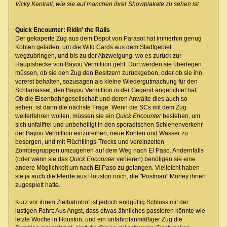
Vicky Kentrall, wie sie auf manchen ihrer Showplakate zu sehen ist
Quick Encounter: Ridin' the Rails
Der gekaperte Zug aus dem Depot von Parasol hat immerhin genug
Kohlen geladen, um die Wild Cards aus dem Stadtgebiet
wegzubringen, und bis zu der Abzweigung, wo es zurück zur
Hauptstrecke von Bayou Vermillion geht. Dort werden sie überlegen
müssen, ob sie den Zug den Besitzern zurückgeben, oder ob sie ihn
vorerst behalten, sozusagen als kleine Wiedergutmachung für den
Schlamassel, den Bayou Vermillion in der Gegend angerichtet hat.
Ob die Eisenbahngesellschaft und deren Anwälte dies auch so
sehen, ist dann die nächste Frage. Wenn die SCs mit dem Zug
weiterfahren wollen, müssen sie ein
Quick Encounter
bestehen, um
sich unfallfrei und unbehelligt in den sporadischen Schienenverkehr
der Bayou Vermillion einzureihen, neue Kohlen und Wasser zu
besorgen, und mit Flüchtlings-Trecks und vereinzelten
Zombiegruppen umzugehen auf dem Weg nach El Paso. Andernfalls
(oder wenn sie das
Quick Encounter
verlieren) benötigen sie eine
andere Möglichkeit um nach El Paso zu gelangen. Vielleicht haben
sie ja auch die Pferde aus Houston noch, die "Postman" Morley ihnen
zugespielt hatte.
Kurz vor ihrem Zielbahnhof ist jedoch endgültig Schluss mit der
lustigen Fahrt: Aus Angst, dass etwas ähnliches passieren könnte wie
letzte Woche in Houston, und ein unfahrplanmäßiger Zug die