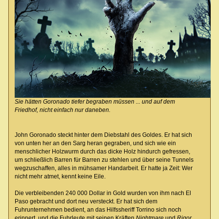
Sie hätten Goronado tiefer begraben müssen ... und
auf
dem
Friedhof, nicht einfach nur daneben.
John Goronado steckt hinter dem Diebstahl des Goldes. Er hat sich
von unten her an den Sarg heran gegraben, und sich wie ein
menschlicher Holzwurm durch das dicke Holz hindurch gefressen,
um schließlich Barren für Barren zu stehlen und über seine Tunnels
wegzuschaffen, alles in mühsamer Handarbeit. Er hatte ja Zeit: Wer
nicht mehr atmet, kennt keine Eile.
Die verbleibenden 240 000 Dollar in Gold wurden von ihm nach El
Paso gebracht und dort neu versteckt. Er hat sich dem
Fuhrunternehmen bedient, an das Hilfssheriff Torrino sich noch
erinnert, und die Fuhrleute mit seinen Kräften
Nightmare
und
Rigor