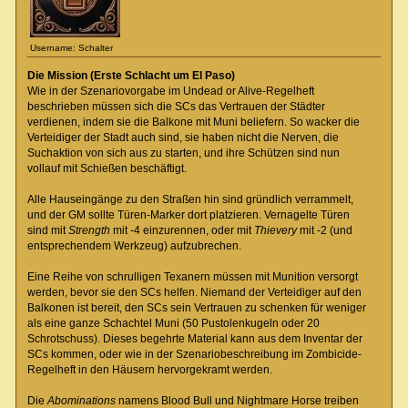
Username: Schalter
Die Mission (Erste Schlacht um El Paso)
Wie in der Szenariovorgabe im Undead or Alive-Regelheft
beschrieben müssen sich die SCs das Vertrauen der Städter
verdienen, indem sie die Balkone mit Muni beliefern. So wacker die
Verteidiger der Stadt auch sind, sie haben nicht die Nerven, die
Suchaktion von sich aus zu starten, und ihre Schützen sind nun
vollauf mit Schießen beschäftigt.
Alle Hauseingänge zu den Straßen hin sind gründlich verrammelt,
und der GM sollte Türen-Marker dort platzieren. Vernagelte Türen
sind mit
Strength
mit -4 einzurennen, oder mit
Thievery
mit -2 (und
entsprechendem Werkzeug) aufzubrechen.
Eine Reihe von schrulligen Texanern müssen mit Munition versorgt
werden, bevor sie den SCs helfen. Niemand der Verteidiger auf den
Balkonen ist bereit, den SCs sein Vertrauen zu schenken für weniger
als eine ganze Schachtel Muni (50 Pustolenkugeln oder 20
Schrotschuss). Dieses begehrte Material kann aus dem Inventar der
SCs kommen, oder wie in der Szenariobeschreibung im Zombicide-
Regelheft in den Häusern hervorgekramt werden.
Die
Abominations
namens Blood Bull und Nightmare Horse treiben