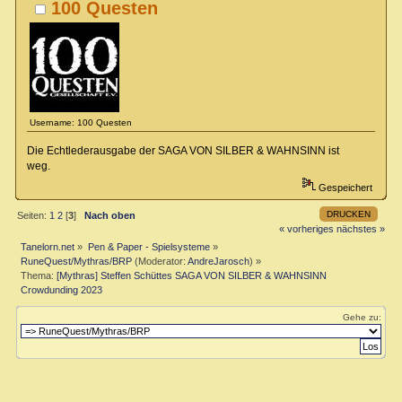
100 Questen
Username: 100 Questen
Die Echtlederausgabe der SAGA VON SILBER & WAHNSINN ist
weg.
Gespeichert
DRUCKEN
Seiten:
1
2
[
3
]
Nach oben
« vorheriges
nächstes »
Tanelorn.net
»
Pen & Paper - Spielsysteme
»
RuneQuest/Mythras/BRP
(Moderator:
AndreJarosch
) »
Thema:
[Mythras] Steffen Schüttes SAGA VON SILBER & WAHNSINN
Crowdunding 2023
Gehe zu: