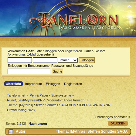
Willkommen
Gast
. Bitte
einloggen
oder
registrieren
. Haben Sie Ihre
Aktivierungs E-Mail
übersehen?
Einloggen mit Benutzername, Passwort und Sitzungslänge
Übersicht
Impressum
Einloggen
Registrieren
Tanelorn.net
»
Pen & Paper - Spielsysteme
»
RuneQuest/Mythras/BRP
(Moderator:
AndreJarosch
) »
Thema:
[Mythras] Steffen Schüttes SAGA VON SILBER & WAHNSINN
Crowdunding 2023
« vorheriges
nächstes »
DRUCKEN
Seiten:
1
2
[
3
]
Nach unten
Autor
Thema: [Mythras] Steffen Schüttes SAGA