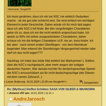
Username: NurgleHH
Ich muss gestehen, dass ich mir bei NSC nie wirklich Gedanken
mache - ob sie gut oder schlecht sind. Sie sind einfach ein wichtiges
Element in jeder Geschichte. Daher würde ich für mich fast sagen,
dass ich alle NSC's toll finde. Bei den vorgefertigten Charakteren
gebe ich zu, dass ich mir die nicht wirklich angeschaut habe. Ich
spiele zu 99% mit selber ausgearbeiteten Charakteren, daher
schaue ich mir die fertigen Charaktere i.d.R. nie an, sorry Andre. Ich
bin aber - nach einem ersten Überfliegen - von dem Abenteuer
begeistert. Man erkennt die Sturmbringer-Vergangenheit wieder oder
darf ich das nicht sagen???
Nachtrag: Ich habe das letzte Mal wirklich bei Warhammer 1. Edition
über die NSC's nachgedacht, aber mehr wegen der lustigen
deutschen Namen. War damals leichter für deutschsprachige Spieler
die NSC's einzuschätzen als für nicht deutschsprachige (der Dämon
mit dem namen Zahnarzt...)
«
Letzte Änderung: 16.01.2024 | 11:08 von NurgleHH
»
Gespeichert
Re: [Mythras] Steffen Schüttes SAGA VON SILBER & WAHNSINN Crowdu
«
Antwort #57 am:
16.01.2024 | 11:21 »
AndreJarosch