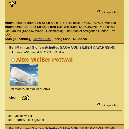
Gespeichert
Aktive Tischrunden (als SpL):
Agenten von Nomikos (Eana - Savage Worlds)
Aktive Onlinerunden (als Spieler):
Das Windkammtal (Barsaive - Earthdawn),
Die Grauen (Shadow World - Rolemaster), The Price of Arrogance (Théah - 7te
See)
Solo (in Planung):
Mythic Suns
(Fading Suns - M-Space)
Re: [Mythras] Steffen Schüttes SAGA VON SILBER & WAHNSINN Crowdu
«
Antwort #51 am:
4.10.2023 | 23:01 »
Alter Weißer Pottwal
Username: Alter Weißer Pottwal
Absolut
Gespeichert
spielt: Dolmenwood
spielt: Journey To Ragnarök
Re: [Mythras] Steffen Schüttes SAGA VON SILBER & WAHNSINN Crowdu