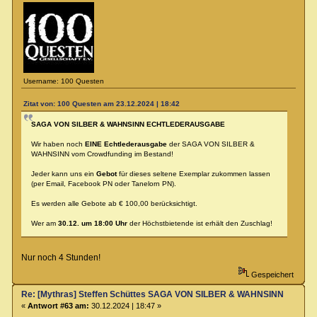
Username: 100 Questen
Zitat von: 100 Questen am 23.12.2024 | 18:42
SAGA VON SILBER & WAHNSINN ECHTLEDERAUSGABE
Wir haben noch
EINE Echtlederausgabe
der SAGA VON SILBER &
WAHNSINN vom Crowdfunding im Bestand!
Jeder kann uns ein
Gebot
für dieses seltene Exemplar zukommen lassen
(per Email, Facebook PN oder Tanelorn PN).
Es werden alle Gebote ab € 100,00 berücksichtigt.
Wer am
30.12. um 18:00 Uhr
der Höchstbietende ist erhält den Zuschlag!
Nur noch 4 Stunden!
Gespeichert
Re: [Mythras] Steffen Schüttes SAGA VON SILBER & WAHNSINN Crowdu
«
Antwort #63 am:
30.12.2024 | 18:47 »