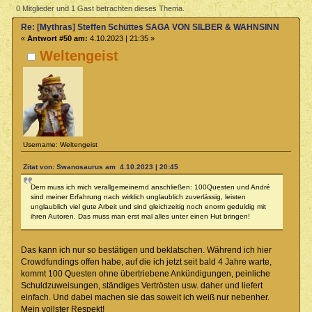
VON SILBER & WAHNSINN Crowdunding 2023 (Gelesen 8602 mal)
0 Mitglieder und 1 Gast betrachten dieses Thema.
Re: [Mythras] Steffen Schüttes SAGA VON SILBER & WAHNSINN Crowdu
«
Antwort #50 am:
4.10.2023 | 21:35 »
Weltengeist
Username: Weltengeist
Zitat von: Swanosaurus am 4.10.2023 | 20:45
Dem muss ich mich verallgemeinernd anschließen: 100Questen und André
sind meiner Erfahrung nach wirklich unglaublich zuverlässig, leisten
unglaublich viel gute Arbeit und sind gleichzeitig noch enorm geduldig mit
ihren Autoren. Das muss man erst mal alles unter einen Hut bringen!
Das kann ich nur so bestätigen und beklatschen. Während ich hier
Crowdfundings offen habe, auf die ich jetzt seit bald 4 Jahre warte,
kommt 100 Questen ohne übertriebene Ankündigungen, peinliche
Schuldzuweisungen, ständiges Vertrösten usw. daher und liefert
einfach. Und dabei machen sie das soweit ich weiß nur nebenher.
Mein vollster Respekt!