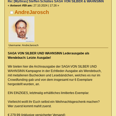
Re: [Mythras] Steffen Schüttes SAGA VON SILBER & WAHNSINN Crowdu
«
Antwort #59 am:
27.10.2024 | 17:26 »
AndreJarosch
Username: AndreJarosch
SAGA VON SILBER UND WAHNSINN Lederausgabe als
Wendebuch: Letzte Ausgabe!
Wir bieten hier die Archivausgabe der SAGA VON SILBER UND
WAHNSINN Kampagne in der Echtleder-Ausgabe als Wendebuch,
mit metallenen Buchecken und Lesebändchen, welches es nur im
Crowdfunding gab und von dem insgesamt nur 6 Exemplare
hergestellt wurden, an.
EIN EINZIGES, letztmalig erhältliches limitiertes Exemplar.
Vielleicht wollt ihr Euch selbst ein Weihnachtsgeschenk machen?
Wer zuerst kommt mahlt zuerst.
€ 279,99 (inklusive versicherter Versand)