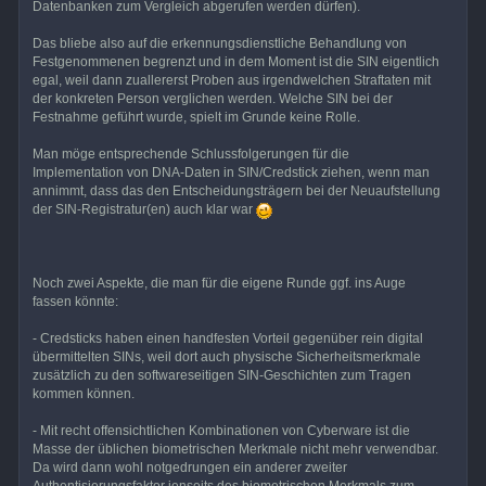
Datenbanken zum Vergleich abgerufen werden dürfen).
Das bliebe also auf die erkennungsdienstliche Behandlung von
Festgenommenen begrenzt und in dem Moment ist die SIN eigentlich
egal, weil dann zuallererst Proben aus irgendwelchen Straftaten mit
der konkreten Person verglichen werden. Welche SIN bei der
Festnahme geführt wurde, spielt im Grunde keine Rolle.
Man möge entsprechende Schlussfolgerungen für die
Implementation von DNA-Daten in SIN/Credstick ziehen, wenn man
annimmt, dass das den Entscheidungsträgern bei der Neuaufstellung
der SIN-Registratur(en) auch klar war
Noch zwei Aspekte, die man für die eigene Runde ggf. ins Auge
fassen könnte:
- Credsticks haben einen handfesten Vorteil gegenüber rein digital
übermittelten SINs, weil dort auch physische Sicherheitsmerkmale
zusätzlich zu den softwareseitigen SIN-Geschichten zum Tragen
kommen können.
- Mit recht offensichtlichen Kombinationen von Cyberware ist die
Masse der üblichen biometrischen Merkmale nicht mehr verwendbar.
Da wird dann wohl notgedrungen ein anderer zweiter
Authentisierungsfaktor jenseits des biometrischen Merkmals zum