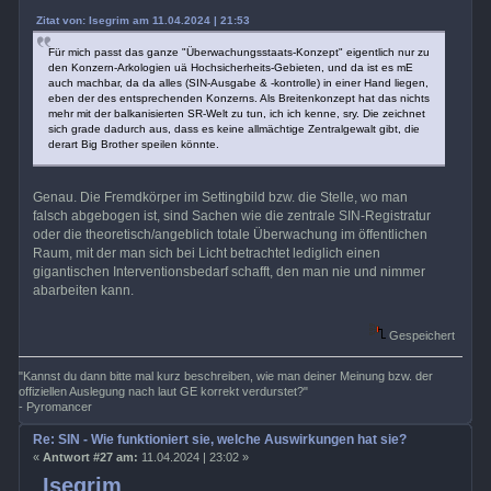
Zitat von: Isegrim am 11.04.2024 | 21:53
Für mich passt das ganze "Überwachungsstaats-Konzept" eigentlich nur zu
den Konzern-Arkologien uä Hochsicherheits-Gebieten, und da ist es mE
auch machbar, da da alles (SIN-Ausgabe & -kontrolle) in einer Hand liegen,
eben der des entsprechenden Konzerns. Als Breitenkonzept hat das nichts
mehr mit der balkanisierten SR-Welt zu tun, ich ich kenne, sry. Die zeichnet
sich grade dadurch aus, dass es keine allmächtige Zentralgewalt gibt, die
derart Big Brother speilen könnte.
Genau. Die Fremdkörper im Settingbild bzw. die Stelle, wo man
falsch abgebogen ist, sind Sachen wie die zentrale SIN-Registratur
oder die theoretisch/angeblich totale Überwachung im öffentlichen
Raum, mit der man sich bei Licht betrachtet lediglich einen
gigantischen Interventionsbedarf schafft, den man nie und nimmer
abarbeiten kann.
Gespeichert
"Kannst du dann bitte mal kurz beschreiben, wie man deiner Meinung bzw. der
offiziellen Auslegung nach laut GE korrekt verdurstet?"
- Pyromancer
Re: SIN - Wie funktioniert sie, welche Auswirkungen hat sie?
«
Antwort #27 am:
11.04.2024 | 23:02 »
Isegrim