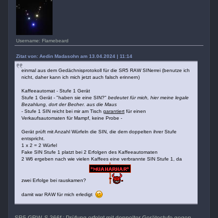
Username: Flamebeard
Zitat von: Aedin Madasohn am 13.04.2024 | 11:14
einmal aus dem Gedächnisprotokoll für die SR5 RAW SINerrei (benutze ich
nicht, daher kann ich mich jetzt auch falsch erinnern)
Kaffeeautomat - Stufe 1 Gerät
Stufe 1 Gerät - "haben sie eine SIN?"
bedeutet für mich, hier meine legale
Bezahlung, dort der Becher. aus die Maus
- Stufe 1 SIN reicht bei mir am Tisch
garantiert
für einen
Verkaufsautomaten für Mampf, keine Probe -
Gerät prüft mit Anzahl Würfeln die SIN, die dem doppelten ihrer Stufe
entspricht.
1 x 2 = 2 Würfel
Fake SIN Stufe 1 platzt bei 2 Erfolgen des Kaffeeautomaten
2 W6 ergeben nach wie vielen Kaffees eine verbrannte SIN Stufe 1, da
zwei Erfolge bei rauskamen?
damit war RAW für mich erledigt
SR5 GRW, S.366f.: Prüfung erfolgt mit doppelter Gerätestufe gegen