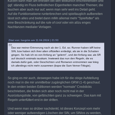
Kürzen kann man am ehesten bei den willkürlich erscheinenden und
ggf. ständig im Fluss befindlichen Eigenheiten mancher Themen; die
tauchen aber auch nur auf, wenn man sehr weit ins Detail geht.
Auf die Funktionsebene runterbrechen und spieltauglich aufbereiten
lässt sich alles und bietet dann mMn allemal mehr "Spielfutter" als
eine Beschränkung auf die
rule of cool
oder ein allzu enges
Nachtanzen medialer Vorlagen.
Zitat von: Isegrim am 11.04.2024 | 21:53
Das war meiner Erinnerung nach ab der 1. Ed. so; Runner haben idR keine
SIN, bzw haben sich ihrer alten offiziellen entledigt, als sie in die Schatten
gingen. So hab ich es von Anfang an "gelernt", und der Anfang war, als SR
auf deutsch erstmals rauskam. Inwieweit das nun den Regeln, die es
damals dafür gab, oder Geschichten und Romanen entnommen war krieg
ich allerdings nicht mehr zusammen (bspw die Sam Verner-Trilogie).
So ging es mir auch, deswegen habe ich für die obige Aufstellung
noch mal in die mir unmittelbar zugänglichen GRW (1-4) geschaut.
In den ersten beiden Editionen werden "normale" Credsticks
beschrieben, die finden sich aber noch nicht mal in der
Ausrüstungsliste, von gefälschten ganz zu schweigen. Das kam mit
Regeln unterfüttert erst in der dritten.
Und wenn man so drüber nachdenkt, ist dieses Konzept vom mehr
oder weniger aufwendigen Löschen der SIN, um SINlos zu werden,