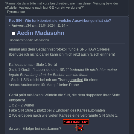
"Kannst du dann bitte mal kurz beschreiben, wie man deiner Meinung bzw. der
offiziellen Auslegung nach laut GE korrekt verdurstet?"
- Pyromancer
Re: SIN - Wie funktioniert sie, welche Auswirkungen hat sie?
«
Antwort #34 am:
13.04.2024 | 11:14 »
Aedin Madasohn
Username: Aedin Madasohn
einmal aus dem Gedächnisprotokoll für die SR5 RAW SINerrei
(benutze ich nicht, daher kann ich mich jetzt auch falsch erinnern)
Kaffeeautomat - Stufe 1 Gerät
Stufe 1 Gerät - "haben sie eine SIN?"
bedeutet für mich, hier meine
legale Bezahlung, dort der Becher. aus die Maus
- Stufe 1 SIN reicht bei mir am Tisch
garantiert
für einen
Verkaufsautomaten für Mampf, keine Probe -
Gerät prüft mit Anzahl Würfeln die SIN, die dem doppelten ihrer Stufe
entspricht.
1 x 2 = 2 Würfel
Fake SIN Stufe 1 platzt bei 2 Erfolgen des Kaffeeautomaten
2 W6 ergeben nach wie vielen Kaffees eine verbrannte SIN Stufe 1,
da zwei Erfolge bei rauskamen?