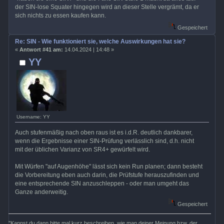
der SIN-lose Squater hingegen wird an dieser Stelle vergrämt, da er
sich nichts zu essen kaufen kann.
Gespeichert
Re: SIN - Wie funktioniert sie, welche Auswirkungen hat sie?
«
Antwort #41 am:
14.04.2024 | 14:48 »
YY
Username: YY
Auch stufenmäßig nach oben raus ist es i.d.R. deutlich dankbarer,
wenn die Ergebnisse einer SIN-Prüfung verlässlich sind, d.h. nicht
mit der üblichen Varianz von SR4+ gewürfelt wird.
Mit Würfen "auf Augenhöhe" lässt sich kein Run planen; dann besteht
die Vorbereitung eben auch darin, die Prüfstufe herauszufinden und
eine entsprechende SIN anzuschleppen - oder man umgeht das
Ganze anderweitig.
Gespeichert
"Kannst du dann bitte mal kurz beschreiben, wie man deiner Meinung bzw. der