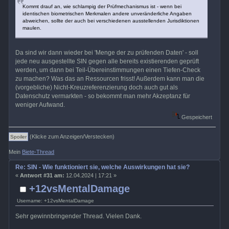
Kommt drauf an, wie schlampig der Prüfmechanismus ist - wenn bei
identischen biometrischen Merkmalen andere unveränderliche Angaben
abweichen, sollte der auch bei verschiedenen ausstellenden Jurisdiktionen
maulen.
Da sind wir dann wieder bei 'Menge der zu prüfenden Daten' - soll
jede neu ausgestellte SIN gegen alle bereits existierenden geprüft
werden, um dann bei Teil-Übereinstimmungen einen Tiefen-Check
zu machen? Was das an Ressourcen frisst! Außerdem kann man die
(vorgebliche) Nicht-Kreuzreferenzierung doch auch gut als
Datenschutz vermarkten - so bekommt man mehr Akzeptanz für
weniger Aufwand.
Gespeichert
(Klicke zum Anzeigen/Verstecken)
Mein
Biete-Thread
Re: SIN - Wie funktioniert sie, welche Auswirkungen hat sie?
«
Antwort #31 am:
12.04.2024 | 17:21 »
+12vsMentalDamage
Username: +12vsMentalDamage
Sehr gewinnbringender Thread. Vielen Dank.