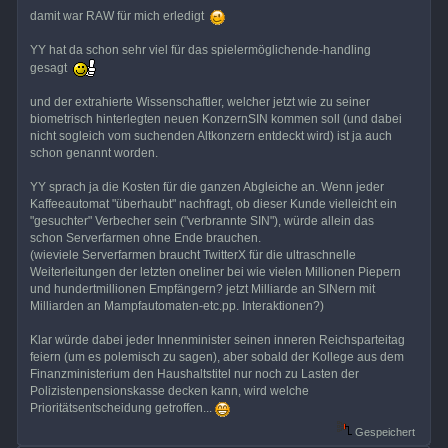
damit war RAW für mich erledigt
YY hat da schon sehr viel für das spielermöglichende-handling
gesagt
und der extrahierte Wissenschaftler, welcher jetzt wie zu seiner
biometrisch hinterlegten neuen KonzernSIN kommen soll (und dabei
nicht sogleich vom suchenden Altkonzern entdeckt wird) ist ja auch
schon genannt worden.
YY sprach ja die Kosten für die ganzen Abgleiche an. Wenn jeder
Kaffeeautomat "überhaubt" nachfragt, ob dieser Kunde vielleicht ein
"gesuchter" Verbecher sein ("verbrannte SIN"), würde allein das
schon Serverfarmen ohne Ende brauchen.
(wieviele Serverfarmen braucht TwitterX für die ultraschnelle
Weiterleitungen der letzten oneliner bei wie vielen Millionen Piepern
und hundertmillionen Empfängern? jetzt Milliarde an SINern mit
Milliarden an Mampfautomaten-etc.pp. Interaktionen?)
Klar würde dabei jeder Innenminister seinen inneren Reichsparteitag
feiern (um es polemisch zu sagen), aber sobald der Kollege aus dem
Finanzministerium den Haushaltstitel nur noch zu Lasten der
Polizistenpensionskasse decken kann, wird welche
Prioritätsentscheidung getroffen...
Gespeichert