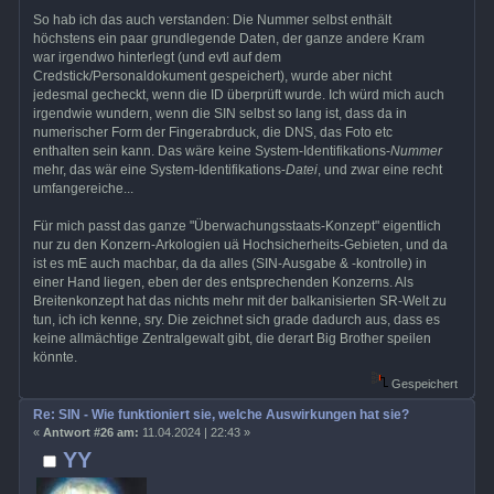
So hab ich das auch verstanden: Die Nummer selbst enthält
höchstens ein paar grundlegende Daten, der ganze andere Kram
war irgendwo hinterlegt (und evtl auf dem
Credstick/Personaldokument gespeichert), wurde aber nicht
jedesmal gecheckt, wenn die ID überprüft wurde. Ich würd mich auch
irgendwie wundern, wenn die SIN selbst so lang ist, dass da in
numerischer Form der Fingerabrduck, die DNS, das Foto etc
enthalten sein kann. Das wäre keine System-Identifikations-
Nummer
mehr, das wär eine System-Identifikations-
Datei
, und zwar eine recht
umfangereiche...
Für mich passt das ganze "Überwachungsstaats-Konzept" eigentlich
nur zu den Konzern-Arkologien uä Hochsicherheits-Gebieten, und da
ist es mE auch machbar, da da alles (SIN-Ausgabe & -kontrolle) in
einer Hand liegen, eben der des entsprechenden Konzerns. Als
Breitenkonzept hat das nichts mehr mit der balkanisierten SR-Welt zu
tun, ich ich kenne, sry. Die zeichnet sich grade dadurch aus, dass es
keine allmächtige Zentralgewalt gibt, die derart Big Brother speilen
könnte.
Gespeichert
Re: SIN - Wie funktioniert sie, welche Auswirkungen hat sie?
«
Antwort #26 am:
11.04.2024 | 22:43 »
YY