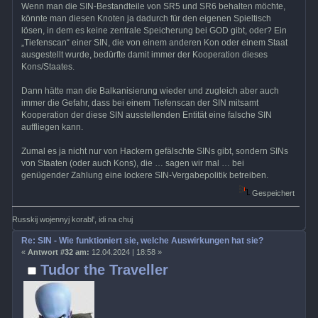
Wenn man die SIN-Bestandteile von SR5 und SR6 behalten möchte,
könnte man diesen Knoten ja dadurch für den eigenen Spieltisch
lösen, in dem es keine zentrale Speicherung bei GOD gibt, oder? Ein
„Tiefenscan“ einer SIN, die von einem anderen Kon oder einem Staat
ausgestellt wurde, bedürfte damit immer der Kooperation dieses
Kons/Staates.
Dann hätte man die Balkanisierung wieder und zugleich aber auch
immer die Gefahr, dass bei einem Tiefenscan der SIN mitsamt
Kooperation der diese SIN ausstellenden Entität eine falsche SIN
auffliegen kann.
Zumal es ja nicht nur von Hackern gefälschte SINs gibt, sondern SINs
von Staaten (oder auch Kons), die … sagen wir mal … bei
genügender Zahlung eine lockere SIN-Vergabepolitik betreiben.
Gespeichert
Russkij wojennyj korabl', idi na chuj
Re: SIN - Wie funktioniert sie, welche Auswirkungen hat sie?
«
Antwort #32 am:
12.04.2024 | 18:58 »
Tudor the Traveller