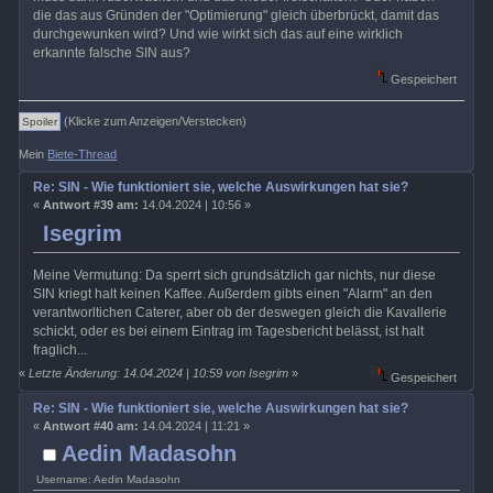
die das aus Gründen der "Optimierung" gleich überbrückt, damit das
durchgewunken wird? Und wie wirkt sich das auf eine wirklich
erkannte falsche SIN aus?
Gespeichert
(Klicke zum Anzeigen/Verstecken)
Mein
Biete-Thread
Re: SIN - Wie funktioniert sie, welche Auswirkungen hat sie?
«
Antwort #39 am:
14.04.2024 | 10:56 »
Isegrim
Meine Vermutung: Da sperrt sich grundsätzlich gar nichts, nur diese
SIN kriegt halt keinen Kaffee. Außerdem gibts einen "Alarm" an den
verantworltichen Caterer, aber ob der deswegen gleich die Kavallerie
schickt, oder es bei einem Eintrag im Tagesbericht belässt, ist halt
fraglich...
«
Letzte Änderung: 14.04.2024 | 10:59 von Isegrim
»
Gespeichert
Re: SIN - Wie funktioniert sie, welche Auswirkungen hat sie?
«
Antwort #40 am:
14.04.2024 | 11:21 »
Aedin Madasohn
Username: Aedin Madasohn