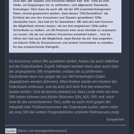
noch klar; alle Staaten und Konzerne melden halt "ihre" SINs an eine
Stelle, um Dopplungen etc zu verhindern, und allgemeine Standards
festzulegen. Aber dass da auch alle mit der SIN zusammenhängenden
Daten zentral gespeichert werden, dass dieses "SIN-Zentralbüro" die
Echtheit der von den Konzernen und Staaten gemeldeten SINs
überprüfen kann, das halt ich für übertrieben. ME wird sich kein Konzern
die Möglichkeit nehmen lassen, mit von ihm vergebenen SINs selbst
Schindluder zu treiben, um zB Personen eine neue Identität zu verpassen;
ua Leuten, die sie von anderen Konzernen extrahiert haben... Und da
öffnet sich halt auch die Möglichkeit, dass Decker da ein- bzw angreifen,
um falsche SINs für Shadowrunner und andere Interessierte zu erstellen,
für das entsprechende Kleingeld...
Da Konzerne selbst SIN ausstellen dürfen, haben sie auch mittelbar
auf die Datenbanken Zugriff. Abfragen werden dann aber auch über
die angegebene SIN eingeleitet, sodass die zu prüfenden
Sachstände eben nur gegen die zur SIN hinterlegten Daten
abgeglichen werden (können). Alles Andere würde ein Hacken der
Datenbank umfassen, und da wird sich kein Kon bei erwischen
lassen wollen. Und da bereits etabliert ist, dass Leute mehr als eine
SIN haben können und dürfen (Konzern-SIN, ADL-SIN, evtl. noch
eine für die verschiedenen Tirs), sollte es auch nicht gegen die
Integrität oder Prüfmechanismen der Datenbank laufen, wenn mehr
als eine SIN die selben Fingerabdrücke und/oder Retinascans zeigt.
Gespeichert
(Klicke zum Anzeigen/Verstecken)