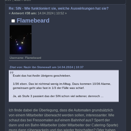
Re: SIN - Wie funktioniert sie, welche Auswirkungen hat sie?
«
Antwort #38 am:
14.04.2024 | 10:52 »
Flamebeard
Username: Flamebeard
Zitat von: Nazir ibn Stonewall am 14.04.2024 | 10:37
Exakt das hat Aedin übrigens geschrieben.
1/36 eben. Das ist nichtmal wenig im Alltag. Dazu kommen 10/36 Alarme,
gemeinsam geht also fast in 1/3 der Fälle was schief.
Ja, ab Stufe 3 passiert das der SIN schon viel seltener, dennoch ...
Ich finde dabei die Überlegung, dass die Automaten grundsätzlich
von einem Mitarbeiter überwacht werden sollen, interessanter. Wie
schaut das bei Fressomaten auf einem Bahnhof aus? Sperrt der
dann und ein Bahn-Mitarbeiter (oder Mitarbeiter der Catering-Sparte)
muss dann rüberwackeln und das wieder freischalten? Oder haben