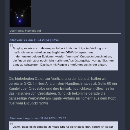
Username: Flamebeard
Zitat von: YY am 11.04.2024 | 22:43
So ging es mir auch, deswegen habe ich für die obige Aufstellung noch
mal in die mir unmittelbar zugänglichen GRW (1-4) geschaut.
In den ersten beiden Editionen werden "normale" Credsticks beschrieben,
die finden sich aber noch nicht mal in der Ausrüstungsliste, von gefälschten
ganz zu schweigen. Das kam mit Regeln unterfüttert erst in der dritten.
Die hinterlegten Daten zur Verifizierung der Identität hatten wir
bereits in SR2. Im Neo-Anarchisten-Handbuch hat es ab Seite 60 ein
Kapitel über Credstäbe und ihre Einsatzmöglichkeiten. Gleiches für
das Fälschen von Credstäben. (Und ich bekomme gerade die
ganzseitige Werbetafel am Kapitel-Anfang nicht mehr aus dem Kopf:
"Get your BigStick! Now!)
Zitat von: Isegrim am 11.04.2024 | 23:02
Damit, dass es irgendeine zentrale SIN-Abgleichstelle gibt, komm ich sogar