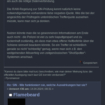
als auch die nötige Datenverbindung.
Die RAW-Regelung zur SIN-Prüfung kennt natürlich keine
notwendigerweise vorhandene
false negative
-Quote. Wie die bei der
angesichts der Prüfregeln unterirdischen Trefferquote aussehen
müsste, kann man sich ja denken.
Nutzen könnte man die so gewonnenen Informationen am Ende
auch nicht - die Polizei ist viel zu sehr kaputtgespart und zu
lückenhaft zuständig, als dass man etwa offene Haftbefehle über die
Schiene sinnvoll beackern könnte. So ein Treffer ist schließlich
gerade so nicht "echtzeitig" genug, wenn man sich z.B. den
weitgehenden Misserfolg von zeitgenössischen "ShotSpotter"-
Systemen anschaut.
Gespeichert
"Kannst du dann bitte mal kurz beschreiben, wie man deiner Meinung bzw. der
offiziellen Auslegung nach laut GE korrekt verdurstet?"
- Pyromancer
Re: SIN - Wie funktioniert sie, welche Auswirkungen hat sie?
«
Antwort #36 am:
14.04.2024 | 00:31 »
Flamebeard