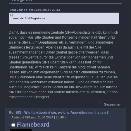
Zitat von: YY am 11.04.2024 | 22:43
zentrale SIN-Registratur
Damit, dass es irgendeine zentrale SIN-Abgleichstelle gibt, komm ich
sogar noch klar; alle Staaten und Konzerne melden halt "ihre" SINs
an eine Stelle, um Dopplungen etc zu verhindern, und allgemeine
Standards festzulegen. Aber dass da auch alle mit der SIN
zusammenhängenden Daten zentral gespeichert werden, dass
dieses "SIN-Zentralbüro" die Echtheit der von den Konzernen und
Staaten gemeldeten SINs überprüfen kann, das halt ich für
übertrieben. ME wird sich kein Konzern die Möglichkeit nehmen
lassen, mit von ihm vergebenen SINs selbst Schindluder zu treiben,
um zB Personen eine neue Identität zu verpassen; ua Leuten, die sie
von anderen Konzernen extrahiert haben... Und da öffnet sich halt
auch die Möglichkeit, dass Decker da ein- bzw angreifen, um falsche
SINs für Shadowrunner und andere Interessierte zu erstellen, für das
entsprechende Kleingeld...
Gespeichert
Re: SIN - Wie funktioniert sie, welche Auswirkungen hat sie?
«
Antwort #28 am:
11.04.2024 | 23:48 »
Flamebeard