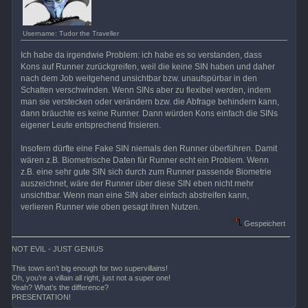
Username: Tudor the Traveller
Ich habe da irgendwie Problem: ich habe es so verstanden, dass
Kons auf Runner zurückgreifen, weil die keine SIN haben und daher
nach dem Job weitgehend unsichtbar bzw. unaufspürbar in den
Schatten verschwinden. Wenn SINs aber zu flexibel werden, indem
man sie verstecken oder verändern bzw. die Abfrage behindern kann,
dann bräuchte es keine Runner. Dann würden Kons einfach die SINs
eigener Leute entsprechend frisieren.
Insofern dürfte eine Fake SIN niemals den Runner überführen. Damit
wären z.B. Biometrische Daten für Runner echt ein Problem. Wenn
z.B. eine sehr gute SIN sich durch zum Runner passende Biometrie
auszeichnet, wäre der Runner über diese SIN eben nicht mehr
unsichtbar. Wenn man eine SIN aber einfach abstreifen kann,
verlieren Runner wie oben gesagt ihren Nutzen.
Gespeichert
NOT EVIL - JUST GENIUS
This town isn’t big enough for two supervillains!
Oh, you’re a villain all right, just not a super one!
Yeah? What’s the difference?
PRESENTATION!