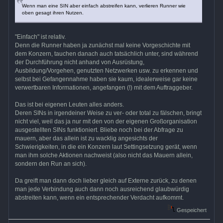
Wenn man eine SIN aber einfach abstreifen kann, verlieren Runner wie
oben gesagt ihren Nutzen.
"Einfach" ist relativ.
Denn die Runner haben ja zunächst mal keine Vorgeschichte mit
dem Konzern, tauchen danach auch tatsächlich unter, sind während
der Durchführung nicht anhand von Ausrüstung,
Ausbildung/Vorgehen, genutzten Netzwerken usw. zu erkennen und
selbst bei Gefangennahme haben sie kaum, idealerweise gar keine
verwertbaren Informationen, angefangen (!) mit dem Auftraggeber.
Das ist bei eigenen Leuten alles anders.
Deren SINs in irgendeiner Weise zu ver- oder total zu fälschen, bringt
nicht viel, weil das ja nur mit den von der eigenen Großorganisation
ausgestellten SINs funktioniert. Bliebe noch bei der Abfrage zu
mauern, aber das allein ist zu wacklig angesichts der
Schwierigkeiten, in die ein Konzern laut Settingsetzung gerät, wenn
man ihm solche Aktionen nachweist (also nicht das Mauern allein,
sondern den Run an sich).
Da greift man dann doch lieber gleich auf Externe zurück, zu denen
man jede Verbindung auch dann noch ausreichend glaubwürdig
abstreiten kann, wenn ein entsprechender Verdacht aufkommt.
Gespeichert