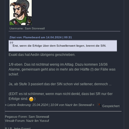
Username: Sam Stonewall
Zitat von: Flamebeard am 14.04.2024 | 00:31
Erst, wenn die Erfolge über dem Schwellenwert liegen, brennt die SIN.
Exakt das hat Aedin übrigens geschrieben.
1/9 eben. Das ist nichtmal wenig im Alltag. Dazu kommen 16/36
Alarme, gemeinsam geht also in mehr als der Hälfte (!) der Fälle was
schief.
Ja, ab Stufe 3 passiert das der SIN schon viel seltener, dennoch ...
(EDIT: es ist schlimmer, wenn man nicht denkt, dass bei SR nur 6er
Erfolge sind.
)
«
Letzte Änderung: 15.04.2024 | 10:04 von Nazir ibn Stonewall
»
Gespeichert
Pegasus-Foren: Sam Stonewall
Vinsalt-Forum: Nazir ibn Yussuf
R.I.P., liebe Foren!