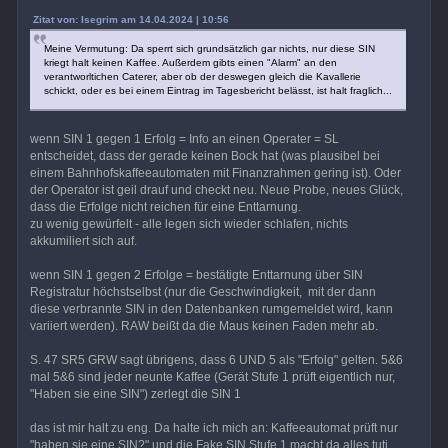
Zitat von: Isegrim am 14.04.2024 | 10:56
Meine Vermutung: Da sperrt sich grundsätzlich gar nichts, nur diese SIN
kriegt halt keinen Kaffee. Außerdem gibts einen "Alarm" an den
verantworltichen Caterer, aber ob der deswegen gleich die Kavallerie
schickt, oder es bei einem Eintrag im Tagesbericht belässt, ist halt fraglich...
wenn SIN 1 gegen 1 Erfolg = Info an einen Operater = SL
entscheidet, dass der gerade keinen Bock hat (was plausibel bei
einem Bahnhofskaffeeautomaten mit Finanzrahmen gering ist). Oder
der Operator ist geil drauf und checkt neu. Neue Probe, neues Glück,
dass die Erfolge nicht reichen für eine Enttarnung.
zu wenig gewürfelt - alle legen sich wieder schlafen, nichts
akkumiliert sich auf.
wenn SIN 1 gegen 2 Erfolge = bestätigte Enttarnung über SIN
Registratur höchstselbst (nur die Geschwindigkeit, mit der dann
diese verbrannte SIN in den Datenbanken rumgemeldet wird, kann
variiert werden). RAW beißt da die Maus keinen Faden mehr ab.
S. 47 SR5 GRW sagt übrigens, dass 6 UND 5 als "Erfolg" gelten. 5&6
mal 5&6 sind jeder neunte Kaffee (Gerät Stufe 1 prüft eigentlich nur,
"Haben sie eine SIN") zerlegt die SIN 1
das ist mir halt zu eng. Da halte ich mich an: Kaffeeautomat prüft nur
"haben sie eine SIN?" und die Fake SIN Stufe 1 macht da alles tuti.