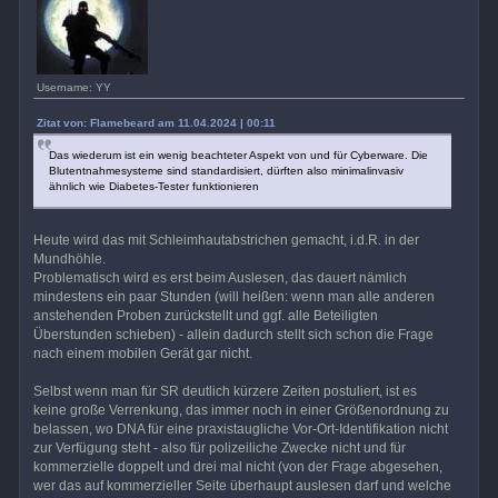
Username: YY
Zitat von: Flamebeard am 11.04.2024 | 00:11
Das wiederum ist ein wenig beachteter Aspekt von und für Cyberware. Die
Blutentnahmesysteme sind standardisiert, dürften also minimalinvasiv
ähnlich wie Diabetes-Tester funktionieren
Heute wird das mit Schleimhautabstrichen gemacht, i.d.R. in der
Mundhöhle.
Problematisch wird es erst beim Auslesen, das dauert nämlich
mindestens ein paar Stunden (will heißen: wenn man alle anderen
anstehenden Proben zurückstellt und ggf. alle Beteiligten
Überstunden schieben) - allein dadurch stellt sich schon die Frage
nach einem mobilen Gerät gar nicht.
Selbst wenn man für SR deutlich kürzere Zeiten postuliert, ist es
keine große Verrenkung, das immer noch in einer Größenordnung zu
belassen, wo DNA für eine praxistaugliche Vor-Ort-Identifikation nicht
zur Verfügung steht - also für polizeiliche Zwecke nicht und für
kommerzielle doppelt und drei mal nicht (von der Frage abgesehen,
wer das auf kommerzieller Seite überhaupt auslesen darf und welche