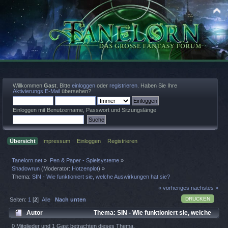
Willkommen
Gast
. Bitte
einloggen
oder
registrieren
. Haben Sie Ihre
Aktivierungs E-Mail
übersehen?
Einloggen mit Benutzername, Passwort und Sitzungslänge
Übersicht
Impressum
Einloggen
Registrieren
Tanelorn.net
»
Pen & Paper - Spielsysteme
»
Shadowrun
(Moderator:
Hotzenplot
) »
Thema:
SIN - Wie funktioniert sie, welche Auswirkungen hat sie?
« vorheriges
nächstes »
DRUCKEN
Seiten:
1
[
2
]
Alle
Nach unten
Autor
Thema: SIN - Wie funktioniert sie, welche
Auswirkungen hat sie? (Gelesen 5458 mal)
0 Mitglieder und 1 Gast betrachten dieses Thema.