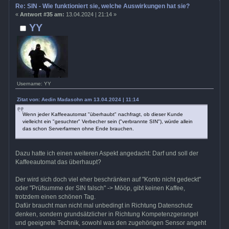
Re: SIN - Wie funktioniert sie, welche Auswirkungen hat sie?
«
Antwort #35 am:
13.04.2024 | 21:14 »
YY
Username: YY
Zitat von: Aedin Madasohn am 13.04.2024 | 11:14
Wenn jeder Kaffeeautomat "überhaubt" nachfragt, ob dieser Kunde
vielleicht ein "gesuchter" Verbecher sein ("verbrannte SIN"), würde allein
das schon Serverfarmen ohne Ende brauchen.
Dazu hatte ich einen weiteren Aspekt angedacht: Darf und soll der
Kaffeeautomat das überhaupt?
Der wird sich doch viel eher beschränken auf "Konto nicht gedeckt"
oder "Prüfsumme der SIN falsch" -> Mööp, gibt keinen Kaffee,
trotzdem einen schönen Tag.
Dafür braucht man nicht mal unbedingt in Richtung Datenschutz
denken, sondern grundsätzlicher in Richtung Kompetenzgerangel
und geeignete Technik, sowohl was den zugehörigen Sensor angeht