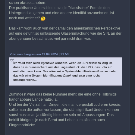
schon etwas daneben.
Der praktische Unterschied dazu, in "klassischer" Form in den
Untergrund zu gehen und eine andere Identität anzunehmen, ist
noch mal welcher?
Das kam wohl auch von der damaligen amerikanischen Perspektive
auf eine gefühlt so umfassende Gläsernmachung wie die SIN, an der
aber genauer betrachtet so viel gar nicht dran war.
Zitat von: Isegrim am 11.04.2024 | 21:53
Ich würd mich auch irgendwie wundern, wenn die SIN selbst so lang ist,
dass da in numerischer Form der Fingerabrduck, die DNS, das Foto etc
enthalten sein kann. Das wäre keine System-Identifikations-
Nummer
mehr,
das wär eine System-Identifikations-
Datei
, und zwar eine recht
umfangereiche...
Zumindest wäre das keine Nummer mehr, die eine ohne Hilfsmittel
handhabbare Länge hätte, ja.
Und bei der Vielzahl an Dingen, die man dergestalt codieren
könnte
,
sollte man die außen vor lassen, die sich signifikant ändern können -
sonst muss man ja ständig hinterher sein mit Anpassungen. Das
betrifft übrigens je nach Beruf und Lebensumständen auch
Fingerabdrücke.