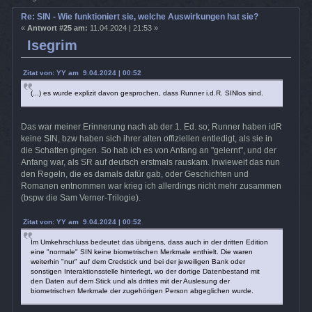
Re: SIN - Wie funktioniert sie, welche Auswirkungen hat sie?
«
Antwort #25 am:
11.04.2024 | 21:53 »
Isegrim
Zitat von: YY am 9.04.2024 | 00:52
(...) es wurde explizit davon gesprochen, dass Runner i.d.R. SINlos sind.
Das war meiner Erinnerung nach ab der 1. Ed. so; Runner haben idR
keine SIN, bzw haben sich ihrer alten offiziellen entledigt, als sie in
die Schatten gingen. So hab ich es von Anfang an "gelernt", und der
Anfang war, als SR auf deutsch erstmals rauskam. Inwieweit das nun
den Regeln, die es damals dafür gab, oder Geschichten und
Romanen entnommen war krieg ich allerdings nicht mehr zusammen
(bspw die Sam Verner-Trilogie).
Zitat von: YY am 9.04.2024 | 00:52
Im Umkehrschluss bedeutet das übrigens, dass auch in der dritten Edition
eine "normale" SIN keine biometrischen Merkmale enthielt. Die waren
weiterhin "nur" auf dem Credstick und bei der jeweiligen Bank oder
sonstigen Interaktionsstelle hinterlegt, wo der dortige Datenbestand mit
den Daten auf dem Stick und als drittes mit der Auslesung der
biometrischen Merkmale der zugehörigen Person abgeglichen wurde.