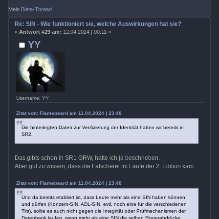
Mein
Biete-Thread
Re: SIN - Wie funktioniert sie, welche Auswirkungen hat sie?
«
Antwort #29 am:
12.04.2024 | 00:11 »
YY
Username: YY
Zitat von: Flamebeard am 11.04.2024 | 23:48
Die hinterlegten Daten zur Verifizierung der Identität hatten wir bereits in
SR2.
Das gibts schon in SR1 GRW, hatte ich ja beschrieben.
Aber gut zu wissen, dass die Fälscherei im Laufe der 2. Edition kam.
Zitat von: Flamebeard am 11.04.2024 | 23:48
Und da bereits etabliert ist, dass Leute mehr als eine SIN haben können
und dürfen (Konzern-SIN, ADL-SIN, evtl. noch eine für die verschiedenen
Tirs), sollte es auch nicht gegen die Integrität oder Prüfmechanismen der
Datenbank laufen, wenn mehr als eine SIN die selben Fingerabdrücke