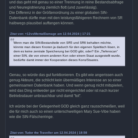
und das geht mit genau so einer Trennung in reine Bestandsabfrage
und Neuregistrierung ziemlich flott (und zuverlässig).
Die Differenz in der Größenordnung zu einer globalen SIN-
Datenbank dürfte man mit den leistungsfähigeren Rechnern von SR
halbwegs plausibel auffangen können.
Zitat von: +12vsMentalDamage am 12.04.2024 | 17:21
Wenn man die SIN-Bestandteile von SR5 und SR6 behalten möchte,
könnte man diesen Knoten ja dadurch für den eigenen Spieltisch lösen, in
dem es keine zentrale Speicherung bei GOD gibt, oder? Ein „Tiefenscan“
einer SIN, die von einem anderen Kon oder einem Staat ausgestellt wurde,
bedürfte damit immer der Kooperation dieses Kons/Staates.
Genau, so würde das gut funktionieren. Es gibt wie angerissen auch
genug Akteure, die schlicht kein übermäßiges Interesse an so einer
gemeinsamen Datenbank haben. Und wenn genug nicht mitspielen,
wird das Ding entweder gar nicht eingerichtet oder ist nach kurzer
Betriebsdauer unbrauchbar und damit "tot".
Ich würde bei der Gelegenheit GOD gleich ganz rausschmeißen, weil
die für mich auch so einen unterschwelligen Mary Sue-Vibe haben
wie die SIN-Fälscherringe.
Zitat von: Tudor the Traveller am 12.04.2024 | 18:58