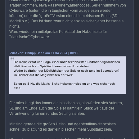
Tragen kommen, etwa Passwörter/Zahlencodes, Seriennummern von
Cyberware (sofern die in tauglicher Form ausgelesen werden
können) oder die "große" Version eines biometrischen Fotos (3D-
Modell o.Ä.). Das ist dann zwar nicht ganz so sicher, aber besser als
nichts.
Wäre wieder ein mittelgroßer Punkt auf der Habenseite für
"klassische" Cyberware.
Zitat von: Philipp.Baas am 11.04.2024 | 09:13
Die Komplexität und Logik einer hoch technisierten und/oder digitalisierten
Welt lässt sich am Spieltisch kaum sinnvoll darstellen.
Weder bezüglich der Möglichkeiten der Spieler noch (und im Besonderen)
im Hinblick auf die Möglichkeiten der Welt.
Seien es SINs, die Matrix, Sicherheitstechnologien und was nicht noch
alles.
Für mich klingt das immer ein bisschen so, als würden sich Autoren,
SL und am Ende auch die Spieler damit ein Stück weit aus der
Verantwortung für ein rundes Setting stehlen.
Mir sind gerade die großen Heist- und Agentenfilme/-franchises
schnell zu platt und es darf ein bisschen mehr Substanz sein.