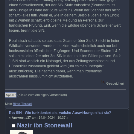
einen Schwellenwert, der der SIN-Stufe entspricht (Scanner muss
also Erfolge in Höhe der Stufe würfeln). Wenn der Scanner das nicht
schafft - alles tutti. Wenn er, wie in deinem Beispiel, den einen Erfolg
mit 2 Würfeln schafft, erfolgt eine Meldung an Personal zur
händischen Prüfung. Erst, wenn die Erfolge über dem Schwellenwert
liegen, brennt die SIN.
Realistisch schaut's so aus, dass Scanner über Stufe 3 nicht in freier
Wildbahn verwendet werden. Letztere wahrscheinlich auch nur bei
hochsensiblen öffentlichen Zugängen. Und Scanner der Stufen 1 & 2
sollten mit einer 2er oder 3er SIN in den meisten Fällen passen. Stufe
1-SIN sind wirklich ein Notnagel, der aus Zeitungsschnipseln und
Hühnerblut zusammen geklebt wird (um es man überspitzt
auszudrücken). Die hat man dabei, wenn man
irgendwas
ausstrahlen muss, um nicht aufzufallen.
Gespeichert
(Klicke zum Anzeigen/Verstecken)
Mein
Biete-Thread
Re: SIN - Wie funktioniert sie, welche Auswirkungen hat sie?
«
Antwort #37 am:
14.04.2024 | 10:37 »
Nazir ibn Stonewall