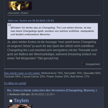
Username: Orakel
Zitat von: Teylen am 30.04.2012 | 01:51
@Orakel: Ich denke was an Changeling: The Lost stören könnte, ist das
man keine Changelings spielt, sondern von solchen entführte, manipulierte
und letztlich entkommene Mensche.
Ja, aber letzten Endes ist die Aussage "man spielt keine Changeling
im engeren Sinne" ja auch für das Spiel der oWoD nicht zutreffend.
Changeling the Lost orientiert sich wenigstens mit der Thematik noch
grob am Mythos der Welchselbälger, während Dreaming einfach nur
einen "toll klingenden" Titel genutzt hat.
Gespeichert
Das würde Laws zu mir sagen:
Method Actor 75%; Storyteller 75%; Specialist 58%;
Tactician 58%; Casual Gamer 25%; Power Gamer 25%; Butt-Kicker 17%
I'm tilting my world!
Re: Unterschiede zwischen den Versionen (Changeling, Mummy, Wrath etc
«
Antwort #16 am:
30.04.2012 | 11:33 »
Teylen