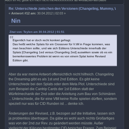
Auch im RL gebe ich mich nicht mit Axxxxxxxxxx ab #RealLifeFilterBlase
Re: Unterschiede zwischen den Versionen (Changeling, Mummy, Wrath etc
«
Antwort #12 am:
30.04.2012 | 02:03 »
Nin
Zitat von: Teylen am 30.04.2012 | 01:51
Eigentlich hat er doch recht konkret gefragt.
Das heißt welche Splats für ein Crossover für V:tM in Frage kommen, was
man beachten sollte, und wie sich Editions Unterschiede innerhalb der
Splats [Changeling 1ed versus Changeling 2ed] auswirken sowie ob es ein
bemerkenswertes Problem ist wenn es von einem Splat keine Revised
Edition gibt.
Aber da war meine Antwort offensichtlich nicht hilfreich. Changeling
the Dreaming gibt es als 1st und 2nd Edition. Es gibt keine
Unterschiede bei den Splats oder dem Meta Plot. Unterschiede sind
zum Beispiel die Cantrip Cards der 1st Edition statt der
Würfelmechanik der 2nd oder die Anleitung zum Bau von Schimären
... Unterschiede, die für eine VtM keine Rolle spielen dürften, sondern
speziell nur was für CtD Runden ist ... denke ich.
Änderungen der Revised, z.B. bezogen auf die Initiative, lassen sich
ja problemlos übertragen. Da gäbe es wohl auch nichts Großartiges
was von der 2nd zur Rev. zu geändert werden müsste. Außer
vielleicht der Klärung bestimmter CtD-typischer Fragen. Zum Beispiel