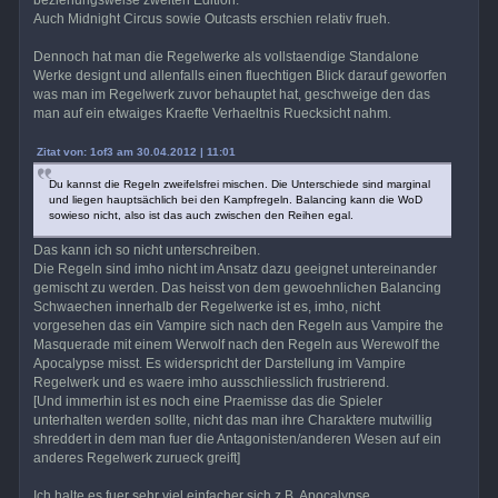
beziehungsweise zweiten Edition.
Auch Midnight Circus sowie Outcasts erschien relativ frueh.
Dennoch hat man die Regelwerke als vollstaendige Standalone
Werke designt und allenfalls einen fluechtigen Blick darauf geworfen
was man im Regelwerk zuvor behauptet hat, geschweige den das
man auf ein etwaiges Kraefte Verhaeltnis Ruecksicht nahm.
Zitat von: 1of3 am 30.04.2012 | 11:01
Du kannst die Regeln zweifelsfrei mischen. Die Unterschiede sind marginal
und liegen hauptsächlich bei den Kampfregeln. Balancing kann die WoD
sowieso nicht, also ist das auch zwischen den Reihen egal.
Das kann ich so nicht unterschreiben.
Die Regeln sind imho nicht im Ansatz dazu geeignet untereinander
gemischt zu werden. Das heisst von dem gewoehnlichen Balancing
Schwaechen innerhalb der Regelwerke ist es, imho, nicht
vorgesehen das ein Vampire sich nach den Regeln aus Vampire the
Masquerade mit einem Werwolf nach den Regeln aus Werewolf the
Apocalypse misst. Es widerspricht der Darstellung im Vampire
Regelwerk und es waere imho ausschliesslich frustrierend.
[Und immerhin ist es noch eine Praemisse das die Spieler
unterhalten werden sollte, nicht das man ihre Charaktere mutwillig
shreddert in dem man fuer die Antagonisten/anderen Wesen auf ein
anderes Regelwerk zurueck greift]
Ich halte es fuer sehr viel einfacher sich z.B. Apocalypse