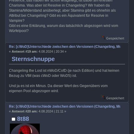
Presence, das haben wir schon festgelegt, ist dabei am ehesten
Charisma. Was aber ist Resolve in Changeling? Wir haben da
Stamina/Widerstand anüberlegt, aber Stamina gibt es ohnehin als
Attribut bei Changeling? Gibt es ein Äquivalent für Resolve in
Vampire?
Gibt es eine Erklärung, warum das tatsächlich abgezogen wird vom
Würfelpool?
Gespeichert
Re: [cWoD]Unterschiede zwischen den Versionen (Changeling, Mummy, Wr
«
Antwort #19 am:
4.08.2024 | 20:34 »
Sternschnuppe
Changeling the Lost ist nWoD/CofD (je nach Edition) und hat keinen
Bezug zu VtM (was cWoD oder WoD5) ist.
Und ja es ist ein Minus. Da dieser Wert des Gegenübers vom
eigenen Pool abgezogen wird.
Gespeichert
Re: [cWoD]Unterschiede zwischen den Versionen (Changeling, Mummy, Wr
«
Antwort #20 am:
4.08.2024 | 21:11 »
8t88