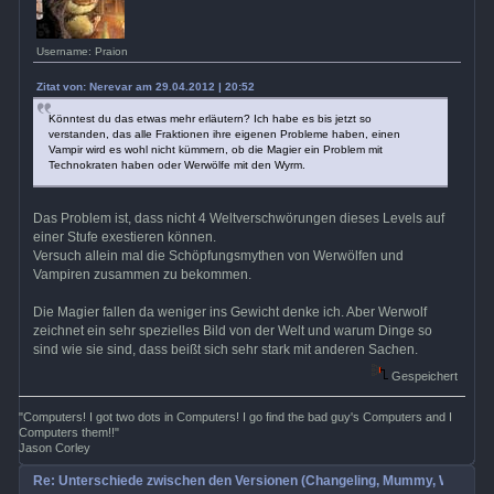
Username: Praion
Zitat von: Nerevar am 29.04.2012 | 20:52
Könntest du das etwas mehr erläutern? Ich habe es bis jetzt so
verstanden, das alle Fraktionen ihre eigenen Probleme haben, einen
Vampir wird es wohl nicht kümmern, ob die Magier ein Problem mit
Technokraten haben oder Werwölfe mit den Wyrm.
Das Problem ist, dass nicht 4 Weltverschwörungen dieses Levels auf
einer Stufe exestieren können.
Versuch allein mal die Schöpfungsmythen von Werwölfen und
Vampiren zusammen zu bekommen.
Die Magier fallen da weniger ins Gewicht denke ich. Aber Werwolf
zeichnet ein sehr spezielles Bild von der Welt und warum Dinge so
sind wie sie sind, dass beißt sich sehr stark mit anderen Sachen.
Gespeichert
"Computers! I got two dots in Computers! I go find the bad guy's Computers and I
Computers them!!"
Jason Corley
Re: Unterschiede zwischen den Versionen (Changeling, Mummy, Wrath etc