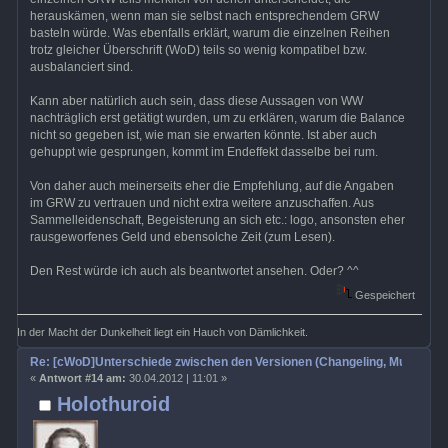
herauskämen, wenn man sie selbst nach entsprechendem GRW
basteln würde. Was ebenfalls erklärt, warum die einzelnen Reihen
trotz gleicher Überschrift (WoD) teils so wenig kompatibel bzw.
ausbalanciert sind.
Kann aber natürlich auch sein, dass diese Aussagen von WW
nachträglich erst getätigt wurden, um zu erklären, warum die Balance
nicht so gegeben ist, wie man sie erwarten könnte. Ist aber auch
gehuppt wie gesprungen, kommt im Endeffekt dasselbe bei rum.
Von daher auch meinerseits eher die Empfehlung, auf die Angaben
im GRW zu vertrauen und nicht extra weitere anzuschaffen. Aus
Sammelleidenschaft, Begeisterung an sich etc.: logo, ansonsten eher
rausgeworfenes Geld und ebensolche Zeit (zum Lesen).
Den Rest würde ich auch als beantwortet ansehen. Oder? ^^
Gespeichert
In der Macht der Dunkelheit liegt ein Hauch von Dämlichkeit.
Re: [cWoD]Unterschiede zwischen den Versionen (Changeling, Mummy, Wr
«
Antwort #14 am:
30.04.2012 | 11:01 »
Holothuroid