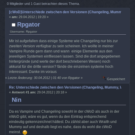
den Versionen (Changeling, Mummy, Wrath etc.) (Gelesen 4739 mal)
0 Mitglieder und 1 Gast betrachten dieses Thema.
[cWoD]Unterschiede zwischen den Versionen (Changeling, Mummy, Wrath 
«
am:
29.04.2012 | 19:20 »
Rpgator
Username: Rpgator
Mir ist aufgefallen dass einige Systeme wie Changeling nur bis zur
zweiten Version verfügbar zu sein scheinen. Ich wollte in meiner
Vampire Runde gern dann und wann einige Elemente aus den
jeweiligen Systemen einfliessen lassen. Sind die dort angegebenen
hintergründe (und werte der dort beschriebenen Wesen) noch
akkurat für die dritte version? fände die einzelnen systeme hoch
interessant. Danke im voraus
«
Letzte Änderung: 30.04.2012 | 01:40 von Rpgator
»
Gespeichert
Re: Unterschiede zwischen den Versionen (Changeling, Mummy, Wrath etc
«
Antwort #1 am:
29.04.2012 | 20:18 »
Nin
Da es Vampire und Changeling sowohl in der cWoD als auch in der
nWoD gibt, wäre es gut, wenn du den Eintrag entsprechend
eindeutig gekennzeichnet hättest. Du zählst aber auch Wraith und
Mummy auf und deshalb liegt es nahe, dass du wohl die cWoD
meinst.