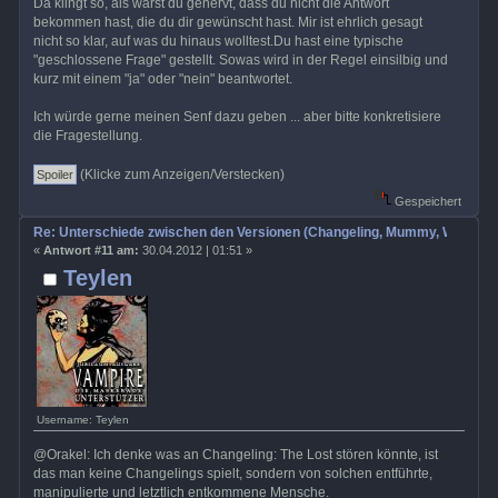
Da klingt so, als wärst du genervt, dass du nicht die Antwort
bekommen hast, die du dir gewünscht hast. Mir ist ehrlich gesagt
nicht so klar, auf was du hinaus wolltest.Du hast eine typische
"geschlossene Frage" gestellt. Sowas wird in der Regel einsilbig und
kurz mit einem "ja" oder "nein" beantwortet.
Ich würde gerne meinen Senf dazu geben ... aber bitte konkretisiere
die Fragestellung.
(Klicke zum Anzeigen/Verstecken)
Gespeichert
Re: Unterschiede zwischen den Versionen (Changeling, Mummy, Wrath etc
«
Antwort #11 am:
30.04.2012 | 01:51 »
Teylen
Username: Teylen
@Orakel: Ich denke was an Changeling: The Lost stören könnte, ist
das man keine Changelings spielt, sondern von solchen entführte,
manipulierte und letztlich entkommene Mensche.