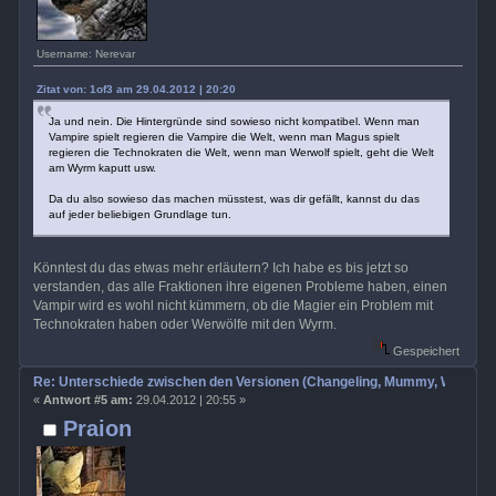
Username: Nerevar
Zitat von: 1of3 am 29.04.2012 | 20:20
Ja und nein. Die Hintergründe sind sowieso nicht kompatibel. Wenn man
Vampire spielt regieren die Vampire die Welt, wenn man Magus spielt
regieren die Technokraten die Welt, wenn man Werwolf spielt, geht die Welt
am Wyrm kaputt usw.
Da du also sowieso das machen müsstest, was dir gefällt, kannst du das
auf jeder beliebigen Grundlage tun.
Könntest du das etwas mehr erläutern? Ich habe es bis jetzt so
verstanden, das alle Fraktionen ihre eigenen Probleme haben, einen
Vampir wird es wohl nicht kümmern, ob die Magier ein Problem mit
Technokraten haben oder Werwölfe mit den Wyrm.
Gespeichert
Re: Unterschiede zwischen den Versionen (Changeling, Mummy, Wrath etc
«
Antwort #5 am:
29.04.2012 | 20:55 »
Praion