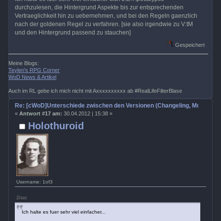
durchzulesen, die Hintergrund Aspekte bis zur entsprechenden
Vertraeglichkeit hin zu uebernehmen, und bei den Regeln gaenzlich
nach der goldenen Regel zu verfahren. [sie also irgendwie zu V:tM
und den Hintergrund passend zu stauchen]
Gespeichert
Meine Blogs:
Teylen's RPG Corner
WoD News & Artikel
Auch im RL gebe ich mich nicht mit Axxxxxxxxxx ab #RealLifeFilterBlase
Re: [cWoD]Unterschiede zwischen den Versionen (Changeling, Mummy, Wr
«
Antwort #17 am:
30.04.2012 | 15:38 »
Holothuroid
Username: 1of3
Zitat
Ich halte es fuer sehr viel einfacher...