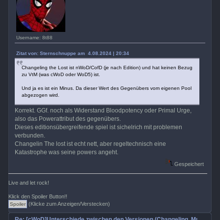
Username: 8t88
Zitat von: Sternschnuppe am 4.08.2024 | 20:34
Changeling the Lost ist nWoD/CofD (je nach Edition) und hat keinen Bezug
zu VtM (was cWoD oder WoD5) ist.
Und ja es ist ein Minus. Da dieser Wert des Gegenübers vom eigenen Pool
abgezogen wird.
Korrekt. GGf. noch als Widerstand Bloodpotency oder Primal Urge,
also das Powerattribut des gegenübers.
Dieses editionsübergreifende spiel ist sichelrich mit problemen
verbunden.
Changelin The lost ist echt nett, aber regeltechnisch eine
Katastrophe was seine powers angeht.
Gespeichert
Live and let rock!
Klick den Spoiler Button!!
(Klicke zum Anzeigen/Verstecken)
Re: [cWoD]Unterschiede zwischen den Versionen (Changeling, Mummy, Wr