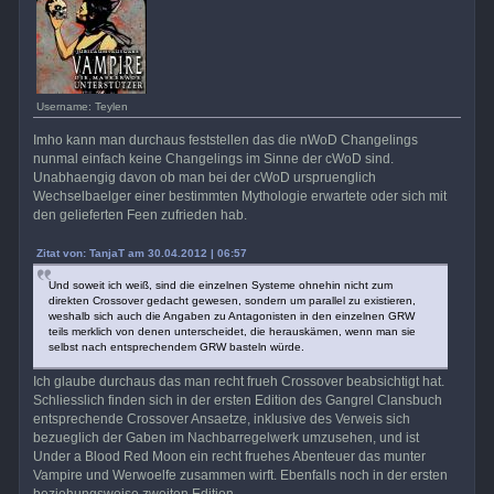
Username: Teylen
Imho kann man durchaus feststellen das die nWoD Changelings
nunmal einfach keine Changelings im Sinne der cWoD sind.
Unabhaengig davon ob man bei der cWoD urspruenglich
Wechselbaelger einer bestimmten Mythologie erwartete oder sich mit
den gelieferten Feen zufrieden hab.
Zitat von: TanjaT am 30.04.2012 | 06:57
Und soweit ich weiß, sind die einzelnen Systeme ohnehin nicht zum
direkten Crossover gedacht gewesen, sondern um parallel zu existieren,
weshalb sich auch die Angaben zu Antagonisten in den einzelnen GRW
teils merklich von denen unterscheidet, die herauskämen, wenn man sie
selbst nach entsprechendem GRW basteln würde.
Ich glaube durchaus das man recht frueh Crossover beabsichtigt hat.
Schliesslich finden sich in der ersten Edition des Gangrel Clansbuch
entsprechende Crossover Ansaetze, inklusive des Verweis sich
bezueglich der Gaben im Nachbarregelwerk umzusehen, und ist
Under a Blood Red Moon ein recht fruehes Abenteuer das munter
Vampire und Werwoelfe zusammen wirft. Ebenfalls noch in der ersten