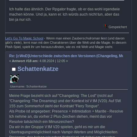
Ich halte das ähnlich. Der Rpgator fragte, ob er das wohl irgendwie
machen könne. Und ja, kann er. Ich würds auch nicht tun, aber das
bin ja nur ich.
Gespeichert
Let's Go To Magic School
- Wenn man einen Zauberschulroman liest (und davon
gibt's viele), lernt man mit den Charakteren über die Welt und die Magie. In diesem
PbtA-Spiel, spielt ihr um herauszufinden, wie es mit Welt und Magie steht.
Re: [cWoD]Unterschiede zwischen den Versionen (Changeling, Mummy, Wr
«
Antwort #18 am:
4.08.2024 | 12:05 »
Schattenkatze
Username: Schattenkatze
Meine Frage bezieht sich auf "Changeling: The Lost" (nicht auf
"Changeling: The Dreaming) und der Kontext ist V:tM (V20). Auf SW.
155 zum Sommerhof steht der Kontrakt "Fiery Tongue".
Als Probe ist angegeben: Presence + Intimidation + Mantle - Resolve
Ich nehme an, da vorher 2 Plus-Zeichen stehen, meint das vor
Resolve tatsächlich ein Minuszeichen?
Da wir in der Gruppe V:tM V20 spielen, geht es mir um die
Übertragungsmöglichkeit nach Vampir-Werten und Möglichkeiten.