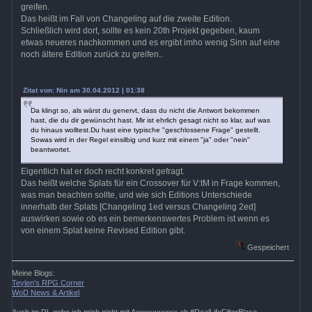
greifen.
Das heißt im Fall von Changeling auf die zweite Edition.
Schließlich wird dort, sollte es kein 20th Projekt gegeben, kaum
etwas neueres nachkommen und es ergibt imho wenig Sinn auf eine
noch ältere Edition zurück zu greifen..
Zitat von: Nin am 30.04.2012 | 01:38
Da klingt so, als wärst du genervt, dass du nicht die Antwort bekommen
hast, die du dir gewünscht hast. Mir ist ehrlich gesagt nicht so klar, auf was
du hinaus wolltest.Du hast eine typische "geschlossene Frage" gestellt.
Sowas wird in der Regel einsilbig und kurz mit einem "ja" oder "nein"
beantwortet.
Eigentlich hat er doch recht konkret gefragt.
Das heißt welche Splats für ein Crossover für V:tM in Frage kommen,
was man beachten sollte, und wie sich Editions Unterschiede
innerhalb der Splats [Changeling 1ed versus Changeling 2ed]
auswirken sowie ob es ein bemerkenswertes Problem ist wenn es
von einem Splat keine Revised Edition gibt.
Gespeichert
Meine Blogs:
Teylen's RPG Corner
WoD News & Artikel