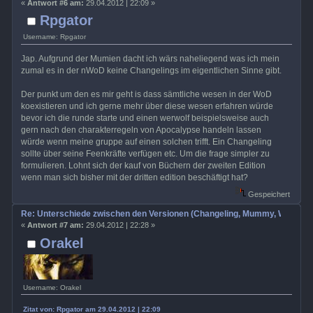
«
Antwort #6 am:
29.04.2012 | 22:09 »
Rpgator
Username: Rpgator
Jap. Aufgrund der Mumien dacht ich wärs naheliegend was ich mein
zumal es in der nWoD keine Changelings im eigentlichen Sinne gibt.
Der punkt um den es mir geht is dass sämtliche wesen in der WoD
koexistieren und ich gerne mehr über diese wesen erfahren würde
bevor ich die runde starte und einen werwolf beispielsweise auch
gern nach den charakterregeln von Apocalypse handeln lassen
würde wenn meine gruppe auf einen solchen trifft. Ein Changeling
sollte über seine Feenkräfte verfügen etc. Um die frage simpler zu
formulieren. Lohnt sich der kauf von Büchern der zweiten Edition
wenn man sich bisher mit der dritten edition beschäftigt hat?
Gespeichert
Re: Unterschiede zwischen den Versionen (Changeling, Mummy, Wrath etc
«
Antwort #7 am:
29.04.2012 | 22:28 »
Orakel
Username: Orakel
Zitat von: Rpgator am 29.04.2012 | 22:09