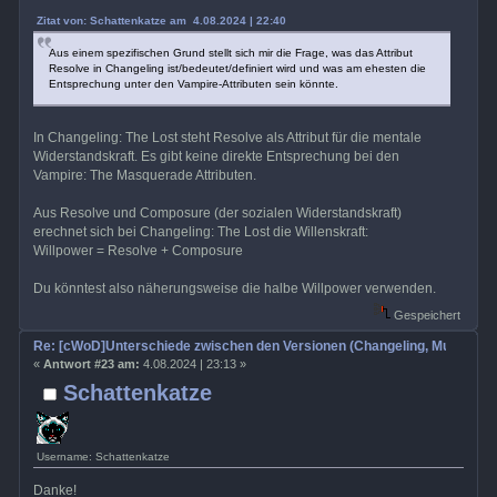
Zitat von: Schattenkatze am 4.08.2024 | 22:40
Aus einem spezifischen Grund stellt sich mir die Frage, was das Attribut
Resolve in Changeling ist/bedeutet/definiert wird und was am ehesten die
Entsprechung unter den Vampire-Attributen sein könnte.
In Changeling: The Lost steht Resolve als Attribut für die mentale
Widerstandskraft. Es gibt keine direkte Entsprechung bei den
Vampire: The Masquerade Attributen.
Aus Resolve und Composure (der sozialen Widerstandskraft)
erechnet sich bei Changeling: The Lost die Willenskraft:
Willpower = Resolve + Composure
Du könntest also näherungsweise die halbe Willpower verwenden.
Gespeichert
Re: [cWoD]Unterschiede zwischen den Versionen (Changeling, Mummy, Wr
«
Antwort #23 am:
4.08.2024 | 23:13 »
Schattenkatze
Username: Schattenkatze
Danke!