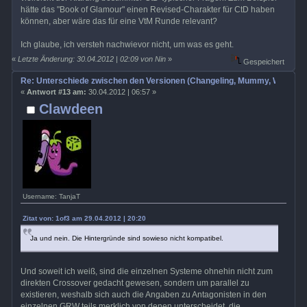
hätte das "Book of Glamour" einen Revised-Charakter für CtD haben
können, aber wäre das für eine VtM Runde relevant?
Ich glaube, ich versteh nachwievor nicht, um was es geht.
«
Letzte Änderung: 30.04.2012 | 02:09 von Nin
»
Gespeichert
Re: Unterschiede zwischen den Versionen (Changeling, Mummy, Wrath etc
«
Antwort #13 am:
30.04.2012 | 06:57 »
Clawdeen
Username: TanjaT
Zitat von: 1of3 am 29.04.2012 | 20:20
Ja und nein. Die Hintergründe sind sowieso nicht kompatibel.
Und soweit ich weiß, sind die einzelnen Systeme ohnehin nicht zum
direkten Crossover gedacht gewesen, sondern um parallel zu
existieren, weshalb sich auch die Angaben zu Antagonisten in den
einzelnen GRW teils merklich von denen unterscheidet, die