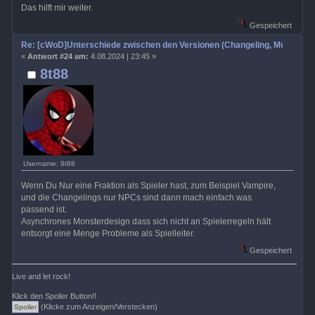
Das hilft mir weiter.
Gespeichert
Re: [cWoD]Unterschiede zwischen den Versionen (Changeling, Mummy, Wr
«
Antwort #24 am:
4.08.2024 | 23:45 »
8t88
Username: 8t88
Wenn Du Nur eine Fraktion als Spieler hast, zum Beispiel Vampire,
und die Changelings nur NPCs sind dann mach einfach was
passend ist.
Asynchrones Monsterdesign dass sich nicht an Spielerregeln hält
entsorgt eine Menge Probleme als Spielleiter.
Gespeichert
Live and let rock!
Klick den Spoiler Button!!
(Klicke zum Anzeigen/Verstecken)