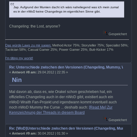
Jap. Aufgrund der Mumien dacht ich wärs naheliegend was ich mein zumal
es in der nWoD keine Changelings im eigentlichen Sinne gibt.
Changeling: the Lost, anyone?
Gespeichert
Das würde Laws zu mir sagen:
Method Actor 75%; Storyteller 75%; Specialist 58%;
Tactician 58%; Casual Gamer 25%; Power Gamer 25%; Butt-Kicker 17%
I'm tilting my world!
Re: Unterschiede zwischen den Versionen (Changeling, Mummy, Wrath etc
«
Antwort #8 am:
29.04.2012 | 22:35 »
Nin
Mal davon ab, dass es, wie Orakel schon geschrieben hat, ein
offizielles Changeling auch in der nWoD gibt, existiert auch ein
nWoD Wraith Fan-Projekt und irgendwann kommt eventuell auch
noch nWoD Mummy the Curse ... deshalb auch:
[Read Me] Zur
Kennzeichnung der Threads in diesem Board
Gespeichert
Re: [WoD]Unterschiede zwischen den Versionen (Changeling, Mummy, Wra
«
Antwort #9 am:
30.04.2012 | 01:30 »