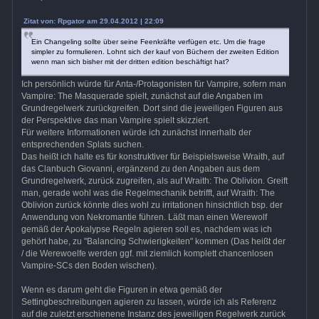
Zitat von: Rpgator am 29.04.2012 | 22:09
Ein Changeling sollte über seine Feenkräfte verfügen etc. Um die frage
simpler zu formulieren. Lohnt sich der kauf von Büchern der zweiten Edition
wenn man sich bisher mit der dritten edition beschäftigt hat?
Ich persönlich würde für Anta-/Protagonisten für Vampire, sofern man
Vampire: The Masquerade spielt, zunächst auf die Angaben im
Grundregelwerk zurückgreifen. Dort sind die jeweiligen Figuren aus
der Perspektive das man Vampire spielt skizziert.
Für weitere Informationen würde ich zunächst innerhalb der
entsprechenden Splats suchen.
Das heißt ich halte es für konstruktiver für Beispielsweise Wraith, auf
das Clanbuch Giovanni, ergänzend zu den Angaben aus dem
Grundregelwerk, zurück zugreifen, als auf Wraith: The Oblivion. Greift
man, gerade wohl was die Regelmechanik betrifft, auf Wraith: The
Oblivion zurück könnte dies wohl zu irritationen hinsichtlich bsp. der
Anwendung von Nekromantie führen. Läßt man einen Werewolf
gemäß der Apokalypse Regeln agieren soll es, nachdem was ich
gehört habe, zu "Balancing Schwierigkeiten" kommen (Das heißt der
/ die Werewoelfe werden ggf. mit ziemlich komplett chancenlosen
Vampire-SCs den Boden wischen).
Wenn es darum geht die Figuren in etwa gemäß der
Settingbeschreibungen agieren zu lassen, würde ich als Referenz
auf die zuletzt erschienene Instanz des jeweiligen Regelwerk zurück