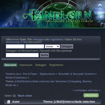
Willkommen
Gast
. Bitte
einloggen
oder
registrieren
. Haben Sie Ihre
Aktivierungs E-Mail
übersehen?
Einloggen mit Benutzername, Passwort und Sitzungslänge
Übersicht
Impressum
Einloggen
Registrieren
Tanelorn.net
»
Pen & Paper - Spielsysteme
»
Storyteller & Storypath Systeme
»
World of Darkness
»
Thema:
[cWoD]Unterschiede zwischen den Versionen (Changeling, Mummy,
Wrath etc.)
« vorheriges
nächstes »
DRUCKEN
Seiten: [
1
]
Nach unten
Autor
Thema: [cWoD]Unterschiede zwischen