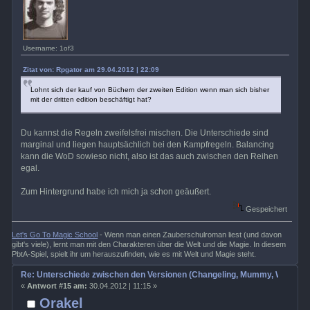
Username: 1of3
Zitat von: Rpgator am 29.04.2012 | 22:09
Lohnt sich der kauf von Büchern der zweiten Edition wenn man sich bisher
mit der dritten edition beschäftigt hat?
Du kannst die Regeln zweifelsfrei mischen. Die Unterschiede sind
marginal und liegen hauptsächlich bei den Kampfregeln. Balancing
kann die WoD sowieso nicht, also ist das auch zwischen den Reihen
egal.
Zum Hintergrund habe ich mich ja schon geäußert.
Gespeichert
Let's Go To Magic School
- Wenn man einen Zauberschulroman liest (und davon
gibt's viele), lernt man mit den Charakteren über die Welt und die Magie. In diesem
PbtA-Spiel, spielt ihr um herauszufinden, wie es mit Welt und Magie steht.
Re: Unterschiede zwischen den Versionen (Changeling, Mummy, Wrath etc
«
Antwort #15 am:
30.04.2012 | 11:15 »
Orakel